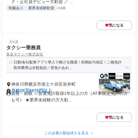
ク・正社員デビュー大歓迎 ／ ...
制服あり
業界未経験歓迎
+54個
気になる
正社員
タクシー乗務員
真金タクシー株式会社
日勤/各社配車アプリ導入で稼げる職場！初期給与保証！二種免許
取得費用は全額負担／普免があれ...
神奈川県横浜市保土ケ谷区岩井町
月給20万9475円以上
資格・経験 ☆普通免許取得1年以上の方（AT車限定免許の方
も可） ★業界未経験の方大歓...
気になる
この企業の類似求人を見る