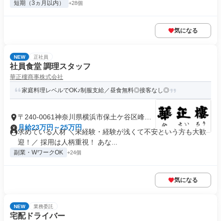
短期（3ヵ月以内）
+28個
気になる
NEW
正社員
社員食堂 調理スタッフ
華正樓商事株式会社
家庭料理レベルでOK♪制服支給／昼食無料◎接客なし◎
〒240-0061神奈川県横浜市保土ケ谷区峰沢
町
月給23万円～25万円
求めている人材 ＼未経験・経験が浅くて不安という方も大歓
迎！／ 採用は人柄重視！ あな...
副業・WワークOK
+24個
気になる
NEW
業務委託
宅配ドライバー