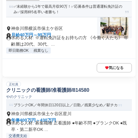
✅未経験から1年で最高月収90万！✅応募条件は普通運転免許証の
み✅採用枠5名早い者勝ち！
神奈川県横浜市保土ケ谷区
月給40万円～95万円
求める人材: ※運転免許証をお持ちの方 《今働く人たち》 年
齢層は20代、30代、...
即日勤務OK
残業なし
気になる
正社員
クリニックの看護師/准看護師/814580
やのクリニック
ブランクOK／年間休日120日以上／日勤／残業少なめ／駅チカ
神奈川県横浜市保土ケ谷区星川
年俸400万円～430万円
求める人材: 募集職種 正看護師 ●年齢不問 ●ブランクOK ●既
卒・第二新卒OK ...
交通費支給