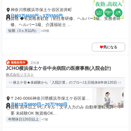
神奈川県横浜市保土ケ谷区岩井町
日給3万4650円～3万5550円
資格 ◆有資格者歓迎（初任者研修、ヘルパー2級、実務者研
修、ヘルパー1級、介護福祉士 ...
短期（3ヵ月以内）
+29個
気になる
正社員
JCHO横浜保土ケ谷中央病院の医療事務(入院会計)
株式会社ソラスト
保土ケ谷★未経験から「入院計算」のプロへ!土日祝休&年休120日
〒240-0066神奈川県横浜市保土ケ谷区釜台
町
月給19万4800円～20万7800円
資格 高卒以上 PCスキル：文字入力のみ 自動車運転免許：不
要 未経験OK 無資格OK...
年間休日120日以上
+7個