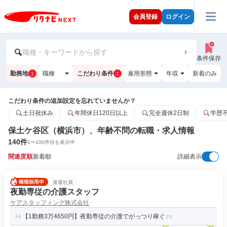
会員登録
ログイン
職種・キーワードから探す
条件保存
勤務地
職種
こだわり条件
雇用形態
年収
新着のみ
1
1
こだわり条件の追加設定を忘れていませんか？
土日祝休み
年間休日120日以上
完全週休2日制
学歴
保土ケ谷区（横浜市）、年齢不問の転職・求人情報
140
件
1
〜
100
件目を表示中
関連度順
新着順
詳細表示
派遣社員
夜勤専従の介護スタッフ
ケアスタッフィング株式会社
【1勤務3万4650円】夜勤専従の介護でがっつり稼ぐ