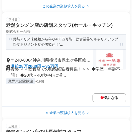
この企業の類似求人を見る
正社員
老舗タンメン店の店舗スタッフ(ホール・キッチン)
株式会社一品香
賞与アリ／未経験から年収480万可能！飲食業界でキャリアアップ
◎マネジメント初心者歓迎！”...
〒240-0064神奈川県横浜市保土ケ谷区峰岡
町
月給28万2000円～35万円
資格 ＜＜飲食店での勤務経験者募集！＞＞ ◆学歴・年齢不
問！ ◆20代～40代中心に活...
業界未経験歓迎
+19個
気になる
この企業の類似求人を見る
正社員
老舗タンメン店の店長候補スタッフ