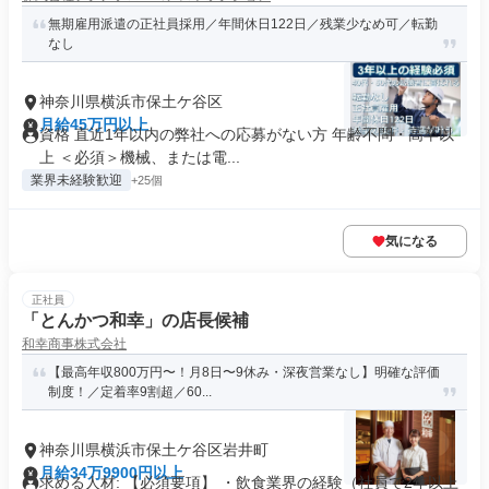
無期雇用派遣の正社員採用／年間休日122日／残業少なめ可／転勤
なし
神奈川県横浜市保土ケ谷区
月給45万円以上
資格 直近1年以内の弊社への応募がない方 年齢不問・高卒以
上 ＜必須＞機械、または電...
業界未経験歓迎
+25個
気になる
正社員
「とんかつ和幸」の店長候補
和幸商事株式会社
【最高年収800万円〜！月8日〜9休み・深夜営業なし】明確な評価
制度！／定着率9割超／60...
神奈川県横浜市保土ケ谷区岩井町
月給34万9900円以上
求める人材: 【必須要項】 ・飲食業界の経験（社員で2年以上