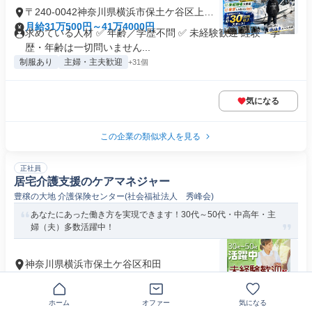
〒240-0042神奈川県横浜市保土ケ谷区上星
川
月給31万500円～41万4000円
求めている人材 ✅ 年齢／学歴不問 ✅ 未経験歓迎 経験・学
歴・年齢は一切問いません...
制服あり
主婦・主夫歓迎
+31個
気になる
この企業の類似求人を見る
正社員
居宅介護支援のケアマネジャー
豊穣の大地 介護保険センター(社会福祉法人 秀峰会)
あなたにあった働き方を実現できます！30代～50代・中高年・主
婦（夫）多数活躍中！
神奈川県横浜市保土ケ谷区和田
月給21万5000円～30万円
応募資格 年齢：59歳以下（定年年齢を上限） 学歴：不問 必要
な経験等：不問（経験あれ...
ホーム
オファー
気になる