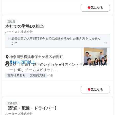
気になる
正社員
本社での労務DX担当
ハーベスト株式会社
成長企業の人事部門で今までの経験を活かした働き方をしません
か？
神奈川県横浜市保土ケ谷区岩間町
月給36万円以上
資格 【必須】 以下のいずれか ■社内イントラ運用経験（スマ
ートHR、チームスピリット...
食費補助あり
交通費支給
+3個
気になる
業務委託
【配送・配達・ドライバー】
ルーターズ株式会社