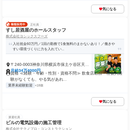
気になる
正社員
すし居酒屋のホールスタッフ
株式会社ヨシックスフーズ
入社祝金60万円／1回の勤務で1食無料のまかないあり！／働きや
すい環境づくりに力を入れてい...
〒240-0003神奈川県横浜市保土ケ谷区天王
町
月給34万4000円
資格 ≪経験・年齢・性別・資格不問≫ 飲食店勤務・社会人経
験がなくても、やる気があれ...
業界未経験歓迎
+18個
気になる
派遣社員
ビルの電気設備の施工管理
株式会社テクノプロ・コンストラクション