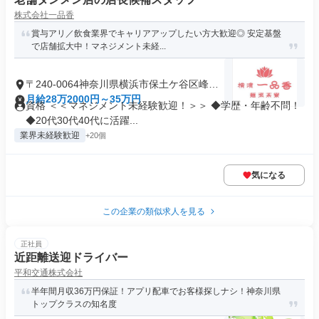
株式会社一品香
賞与アリ／飲食業界でキャリアアップしたい方大歓迎◎ 安定基盤
で店舗拡大中！マネジメント未経...
〒240-0064神奈川県横浜市保土ケ谷区峰岡
町
月給28万2000円～35万円
資格 ＜＜マネジメント未経験歓迎！＞＞ ◆学歴・年齢不問！
◆20代30代40代に活躍...
業界未経験歓迎
+20個
気になる
この企業の類似求人を見る
正社員
近距離送迎ドライバー
平和交通株式会社
半年間月収36万円保証！アプリ配車でお客様探しナシ！神奈川県
トップクラスの知名度