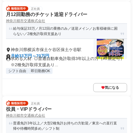
正社員
月12回勤務のチケット送迎ドライバー
神奈川都市交通株式会社
給与保証33万／月12回の乗務のみ／送迎メイン／お客様確保に困
らない／2種免許取得支援あり
神奈川県横浜市保土ケ谷区保土ケ谷駅
月給33万円～70万円
求める人材: ◎普通自動車免許取得3年以上の方（AT限定可）
※2種免許取得支援あり...
シフト自由
即日勤務OK
気になる
正社員
役員・VIPドライバー
神奈川都市交通株式会社
普通免許3年以上／大型2種免許お持ちの方歓迎／東京への直行直
帰や待機時間多め／シフト制