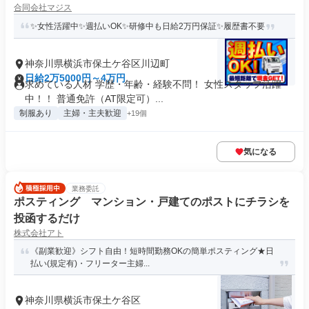
合同会社マジス
✨女性活躍中✨週払いOK✨研修中も日給2万円保証✨履歴書不要
神奈川県横浜市保土ケ谷区川辺町
日給2万5000円～4万円
求めている人材 学歴・年齢・経験不問！ 女性スタッフ活躍
中！！ 普通免許（AT限定可）...
制服あり
主婦・主夫歓迎
+19個
気になる
業務委託
ポスティング マンション・戸建てのポストにチラシを
投函するだけ
株式会社アト
《副業歓迎》シフト自由！短時間勤務OKの簡単ポスティング★日
払い(規定有)・フリーター主婦...
神奈川県横浜市保土ケ谷区