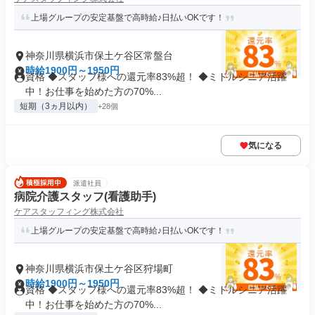
上場グループの安定基盤で高時給♪日払いOKです！
神奈川県横浜市保土ケ谷区常盤台
時給1900円～1950円
資格 ◆スタッフ様への還元率83%超！ ◆ミドルシニア活躍
中！お仕事を始めた方の70%...
短期（3ヵ月以内）
+28個
気になる
派遣社員
病院介護スタッフ(看護助手)
ケアスタッフィング株式会社
上場グループの安定基盤で高時給♪日払いOKです！
神奈川県横浜市保土ケ谷区狩場町
時給1900円～1950円
資格 ◆スタッフ様への還元率83%超！ ◆ミドルシニア活躍
中！お仕事を始めた方の70%...