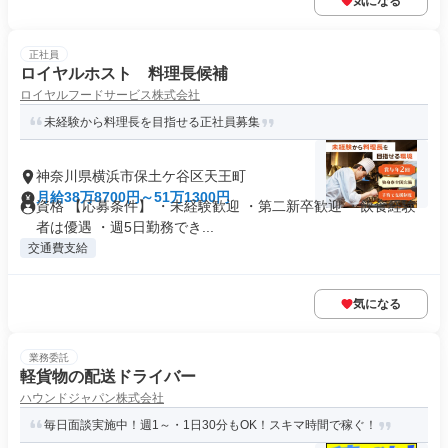
気になる
正社員
ロイヤルホスト 料理長候補
ロイヤルフードサービス株式会社
未経験から料理長を目指せる正社員募集
神奈川県横浜市保土ケ谷区天王町
月給38万8700円～51万1300円
資格 【応募条件】 ・未経験歓迎 ・第二新卒歓迎 ・飲食経験
者は優遇 ・週5日勤務でき...
交通費支給
気になる
業務委託
軽貨物の配送ドライバー
ハウンドジャパン株式会社
毎日面談実施中！週1～・1日30分もOK！スキマ時間で稼ぐ！