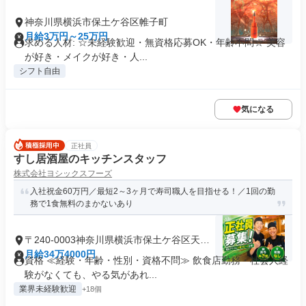
神奈川県横浜市保土ケ谷区帷子町
月給3万円～25万円
求める人材: ☆未経験歓迎・無資格応募OK・年齢不問☆ 美容
が好き・メイクが好き・人...
シフト自由
気になる
正社員
すし居酒屋のキッチンスタッフ
株式会社ヨシックスフーズ
入社祝金60万円／最短2～3ヶ月で寿司職人を目指せる！／1回の勤
務で1食無料のまかないあり
〒240-0003神奈川県横浜市保土ケ谷区天王
町
月給34万4000円
資格 ≪経験・年齢・性別・資格不問≫ 飲食店勤務・社会人経
験がなくても、やる気があれ...
業界未経験歓迎
+18個