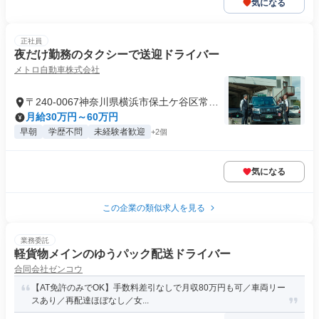
気になる
正社員
夜だけ勤務のタクシーで送迎ドライバー
メトロ自動車株式会社
〒240-0067神奈川県横浜市保土ケ谷区常盤
台
月給30万円～60万円
早朝
学歴不問
未経験者歓迎
+2個
気になる
この企業の類似求人を見る
業務委託
軽貨物メインのゆうパック配送ドライバー
合同会社ゼンコウ
【AT免許のみでOK】手数料差引なしで月収80万円も可／車両リー
スあり／再配達ほぼなし／女...