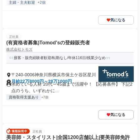
主婦・主夫歓迎
+2個
気になる
正社員
(有資格者募集)Tomod'sの登録販売者
株式会社トモズ
接客・販売経験者歓迎/転勤なし/年休116日/残業少なめ
〒240-0006神奈川県横浜市保土ケ谷区星川
月給22万8000円～28万1000円
求めている人材 20代～45歳まで活躍中！ 【応募条件】 下記2
点のうち、いずれかに...
資格取得支援あり
+7個
気になる
正社員
美容師・スタイリスト|全国1200店舗以上|要美容師免許