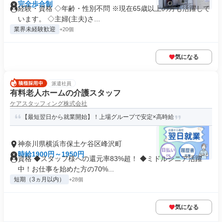
完全歩合制
経験・資格 ◇年齢・性別不問 ※現在65歳以上の方も活躍して
います。 ◇主婦(主夫)さ...
業界未経験歓迎
+20個
気になる
派遣社員
有料老人ホームの介護スタッフ
ケアスタッフィング株式会社
【最短翌日から就業開始】！上場グループで安定×高時給
神奈川県横浜市保土ケ谷区峰沢町
時給1900円～1950円
資格 ◆スタッフ様への還元率83%超！ ◆ミドルシニア活躍
中！お仕事を始めた方の70%...
短期（3ヵ月以内）
+28個
気になる