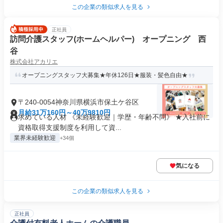
この企業の類似求人を見る
正社員
訪問介護スタッフ(ホームヘルパー) オープニング 西
谷
株式会社アカリエ
オープニングスタッフ大募集★年休126日★服装・髪色自由★
〒240-0054神奈川県横浜市保土ケ谷区
月給31万160円～40万9810円
求めている人材 《未経験歓迎｜学歴・年齢不問》 ★入社前に
資格取得支援制度を利用して資...
業界未経験歓迎
+34個
気になる
この企業の類似求人を見る
正社員