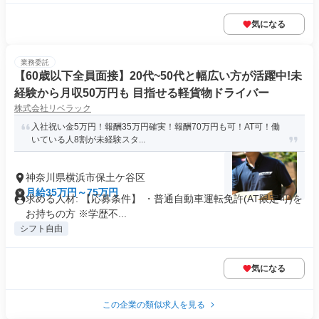
気になる
業務委託
【60歳以下全員面接】20代~50代と幅広い方が活躍中!未
経験から月収50万円も 目指せる軽貨物ドライバー
株式会社リベラック
入社祝い金5万円！報酬35万円確実！報酬70万円も可！AT可！働
いている人8割が未経験スタ...
神奈川県横浜市保土ケ谷区
月給35万円～75万円
求める人材: 【応募条件】 ・普通自動車運転免許(AT限定可)を
お持ちの方 ※学歴不...
シフト自由
気になる
この企業の類似求人を見る