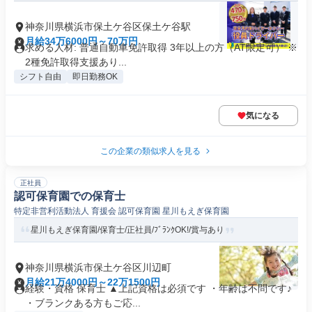
神奈川県横浜市保土ケ谷区保土ケ谷駅
月給34万6000円～70万円
求める人材: 普通自動車免許取得 3年以上の方（AT限定可） ※
2種免許取得支援あり...
シフト自由
即日勤務OK
気になる
この企業の類似求人を見る
正社員
認可保育園での保育士
特定非営利活動法人 育援会 認可保育園 星川もえぎ保育園
星川もえぎ保育園/保育士/正社員/ﾌﾞﾗﾝｸOK!/賞与あり
神奈川県横浜市保土ケ谷区川辺町
月給21万4000円～22万1500円
経験・資格 保育士 ▲上記資格は必須です ・年齢は不問です♪
・ブランクある方もご応...