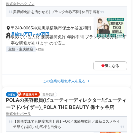
株式会社ハクブン
美容師免許を活かせる│ブランク年数不問│休日手当有
〒240-0065神奈川県横浜市保土ケ谷区和田
月給30万円～40万円
求めている人材 要美容師免許 年齢不問 ブランクある方も、丁
寧な研修があります ので安...
主婦・主夫歓迎
+12個
気になる
この企業の類似求人を見る
NEW
業務委託
POLAの美容部員(ビューティーディレクター/ビューティ
ーアドバイザー)_POLA THE BEAUTY 保土ヶ谷店
株式会社ポーラ
【業務委託でも制度充実】週1〜OK／未経験歓迎／最新コスメをイ
チ早くお試し♪お客様も自分も...