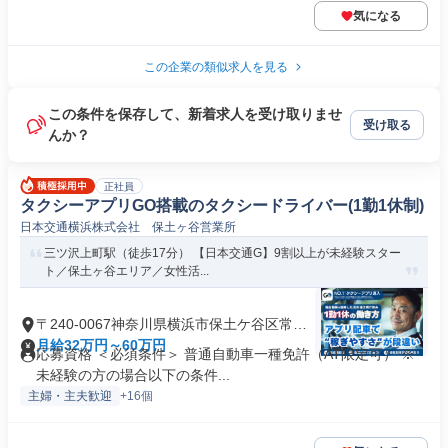
気になる
この企業の類似求人を見る
この条件を保存して、新着求人を受け取りませ
受け取る
んか？
正社員
タクシーアプリGO搭載のタクシードライバー(1勤1休制)
日本交通横浜株式会社 保土ヶ谷営業所
三ツ沢上町駅（徒歩17分） 【日本交通G】9割以上が未経験スター
ト／保土ヶ谷エリア／女性活...
〒240-0067神奈川県横浜市保土ケ谷区常盤
台
月給32万円～60万円
応募資格 ＜必須条件＞ 普通自動車一種免許（AT限定可） ※
未経験の方の場合以下の条件...
主婦・主夫歓迎
+16個