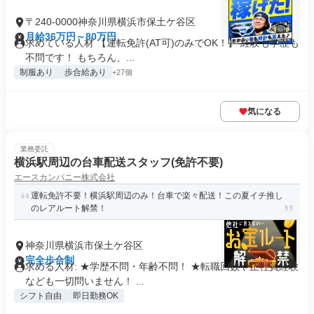
〒240-0000神奈川県横浜市保土ケ谷区
月給36万円～80万円
求めている人材 【運転免許(AT可)のみでOK！】 経験も学歴も
不問です！ もちろん、...
制服あり
歩合給あり
+27個
気になる
業務委託
横浜駅周辺の台車配送スタッフ(免許不要)
エースカンパニー株式会社
運転免許不要！横浜駅周辺のみ！台車で楽々配送！この夏イチ推し
のレアルート解禁！
神奈川県横浜市保土ケ谷区
完全歩合制
求める人材: ★学歴不問・年齢不問！ ★転職回数や正社員経験
なども一切問いません！ ...
シフト自由
即日勤務OK