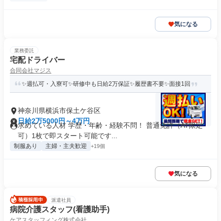
気になる
業務委託
宅配ドライバー
合同会社マジス
✨週払可・入寮可✨研修中も日給2万保証✨履歴書不要✨面接1回
神奈川県横浜市保土ケ谷区
日給2万5000円～4万円
求めている人材 学歴・年齢・経験不問！ 普通免許（AT限定
可）1枚で即スタート可能です...
制服あり
主婦・主夫歓迎
+19個
気になる
派遣社員
病院介護スタッフ(看護助手)
ケアスタッフィング株式会社