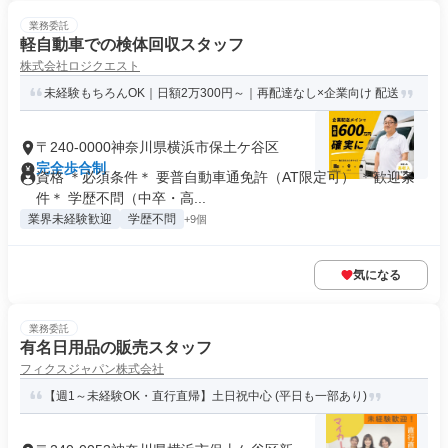
業務委託
軽自動車での検体回収スタッフ
株式会社ロジクエスト
未経験もちろんOK｜日額2万300円～｜再配達なし×企業向け 配送
〒240-0000神奈川県横浜市保土ケ谷区
完全歩合制
資格 ＊必須条件＊ 要普自動車通免許（AT限定可） ＊歓迎条
件＊ 学歴不問（中卒・高...
業界未経験歓迎
学歴不問
+9個
気になる
業務委託
有名日用品の販売スタッフ
フィクスジャパン株式会社
【週1～未経験OK・直行直帰】土日祝中心 (平日も一部あり)