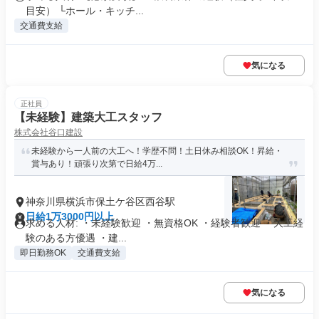
目安） └ホール・キッチ...
交通費支給
気になる
正社員
【未経験】建築大工スタッフ
株式会社谷口建設
未経験から一人前の大工へ！学歴不問！土日休み相談OK！昇給・
賞与あり！頑張り次第で日給4万...
神奈川県横浜市保土ケ谷区西谷駅
日給1万3000円以上
求める人材: ・未経験歓迎 ・無資格OK ・経験者歓迎 ・大工経
験のある方優遇 ・建...
即日勤務OK
交通費支給
気になる