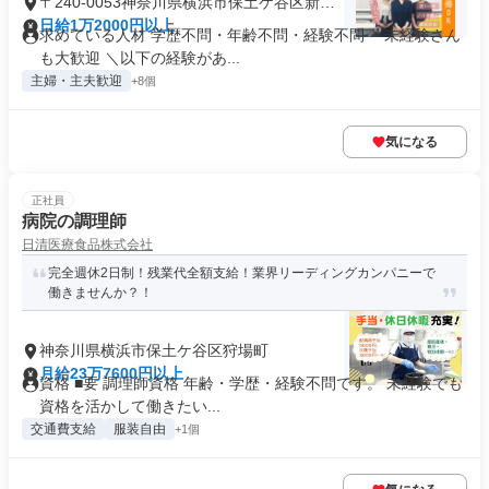
〒240-0053神奈川県横浜市保土ケ谷区新井
町
日給1万2000円以上
求めている人材 学歴不問・年齢不問・経験不問 ＊未経験さん
も大歓迎 ＼以下の経験があ...
主婦・主夫歓迎
+8個
気になる
正社員
病院の調理師
日清医療食品株式会社
完全週休2日制！残業代全額支給！業界リーディングカンパニーで
働きませんか？！
神奈川県横浜市保土ケ谷区狩場町
月給23万7600円以上
資格 ■要 調理師資格 年齢・学歴・経験不問です。 未経験でも
資格を活かして働きたい...
交通費支給
服装自由
+1個