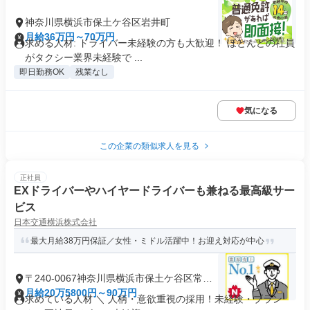
神奈川県横浜市保土ケ谷区岩井町
月給36万円～70万円
求める人材: ドライバー未経験の方も大歓迎！ ほとんどの社員
がタクシー業界未経験で ...
即日勤務OK
残業なし
気になる
この企業の類似求人を見る
正社員
EXドライバーやハイヤードライバーも兼ねる最高級サー
ビス
日本交通横浜株式会社
最大月給38万円保証／女性・ミドル活躍中！お迎え対応が中心
〒240-0067神奈川県横浜市保土ケ谷区常盤
台
月給20万5800円～90万円
求めている人材 ＼ 人柄・意欲重視の採用！未経験・ブラン