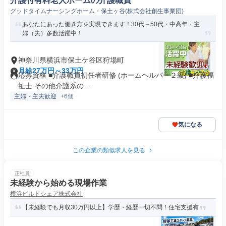
介護付有料老人ホームの介護職員
グッドタイムナーシングホーム・保土ヶ谷(株式会社創生事業団)
あなたにあった働き方を実現できます！30代～50代・中高年・主
婦（夫）多数活躍中！
神奈川県横浜市保土ケ谷区狩場町
月給27万円～33万円
応募資格 ■介護職員初任者研修 (ホームヘルパー２級) ■介護福
祉士 その他介護系の...
主婦・主夫歓迎
+6個
気になる
この企業の類似求人を見る
正社員
未経験から始める現場作業
横浜ビルドシェア株式会社
【未経験でも月収30万円以上】学歴・経歴一切不問！住宅支援有