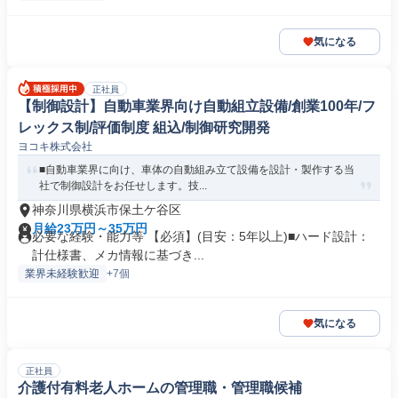
気になる
正社員
【制御設計】自動車業界向け自動組立設備/創業100年/フ
レックス制/評価制度 組込/制御研究開発
ヨコキ株式会社
■自動車業界に向け、車体の自動組み立て設備を設計・製作する当
社で制御設計をお任せします。技...
神奈川県横浜市保土ケ谷区
月給23万円～35万円
必要な経験・能力等 【必須】(目安：5年以上)■ハード設計：
計仕様書、メカ情報に基づき...
業界未経験歓迎
+7個
気になる
正社員
介護付有料老人ホームの管理職・管理職候補