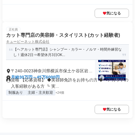
気になる
正社員
カット専門店の美容師・スタイリスト(カット経験者)
キュービーネット株式会社
【ヘアカット専門店】シャンプー・カラー・ノルマ・時間外練習な
し！週休2日⇒希望休月3日OK...
〒240-0023神奈川県横浜市保土ケ谷区岩井
町
月給30万円～45万6000円
資格 【応募資格】 ◆美容師免許をお持ちの方 ◆ヘアカットの
入客経験がある方 ┗ 実...
制服あり
主婦・主夫歓迎
+24個
気になる