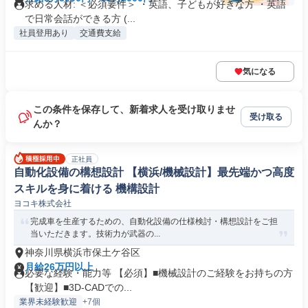
求める人材: ＜必須要件＞ ・英語、子どもが好きな方 ・英語
で日常会話ができる方 (...
社員登用あり
交通費支給
気になる
この条件を保存して、新着求人を受け取りませ
受け取る
んか？
正社員
自動化設備の構想設計 【横浜/機械設計】最先端かつ高度
スキルを身に着ける 機構設計
ヨコキ株式会社
完成車を生産するための、自動化設備の仕様検討・構想設計をご担
当いただきます。技術力が武器の...
神奈川県横浜市保土ケ谷区
月給26万円以上
必要な経験・能力等 【必須】■機械設計のご経験をお持ちの方
【歓迎】■3D-CADでの...
業界未経験歓迎
+7個