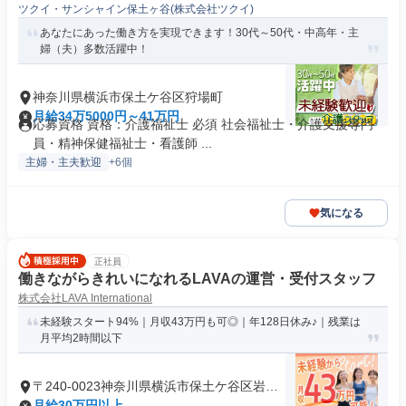
ツクイ・サンシャイン保土ヶ谷(株式会社ツクイ)
あなたにあった働き方を実現できます！30代～50代・中高年・主
婦（夫）多数活躍中！
神奈川県横浜市保土ケ谷区狩場町
月給34万5000円～41万円
応募資格 資格：介護福祉士 必須 社会福祉士・介護支援専門
員・精神保健福祉士・看護師 ...
主婦・主夫歓迎
+6個
気になる
正社員
働きながらきれいになれるLAVAの運営・受付スタッフ
株式会社LAVA International
未経験スタート94%｜月収43万円も可◎｜年128日休み♪｜残業は
月平均2時間以下
〒240-0023神奈川県横浜市保土ケ谷区岩井
町
月給30万円以上