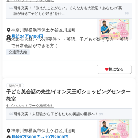
セイハネットワーク株式会社
研修充実！「教えたことがない」そんな方も大歓迎！あなたの"英
語が好き""子どもが好き"を仕...
神奈川県横浜市保土ケ谷区川辺町
月給24万8400円
求める人材: ＜必須要件＞ ・英語、子どもが好きな方 ・英語
で日常会話ができる方 (...
交通費支給
気になる
契約社員
子ども英会話の先生/イオン天王町ショッピングセンター
教室
セイハネットワーク株式会社
研修充実！未経験から子どもたちの英語の世界へ！
神奈川県横浜市保土ケ谷区川辺町
月給8万5000円～19万2000円