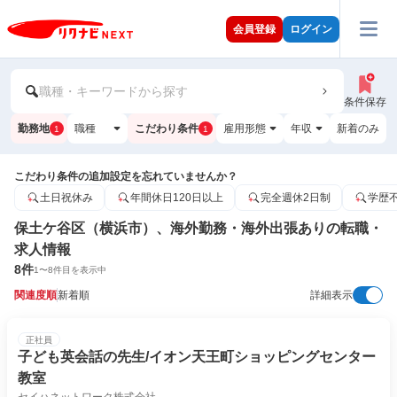
会員登録
ログイン
職種・キーワードから探す
条件保存
勤務地
職種
こだわり条件
雇用形態
年収
新着のみ
1
1
こだわり条件の追加設定を忘れていませんか？
土日祝休み
年間休日120日以上
完全週休2日制
学歴
保土ケ谷区（横浜市）、海外勤務・海外出張ありの転職・
求人情報
8
件
1
〜
8
件目を表示中
関連度順
新着順
詳細表示
正社員
子ども英会話の先生/イオン天王町ショッピングセンター
教室