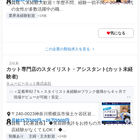
資格 ＼未経験大歓迎！学歴不問、経験一切不問／ 20代～30代
の女性が多数活躍中の職...
業界未経験歓迎
+19個
気になる
この企業の類似求人を見る
正社員
カット専門店のスタイリスト・アシスタント(カット未経
験者)
キュービーネット株式会社
＜定着率92.7％＞スタイリスト未経験orブランク復帰から６ヶ月で
現場デビューが可能！安定...
〒240-0023神奈川県横浜市保土ケ谷区岩井
町
月給25万500円～26万5500円
資格 【応募資格】 ◆美容師免許をお持ちの方 ◆カットでの入
店経験がなくてもOK！ ◆...
制服あり
主婦・主夫歓迎
+24個