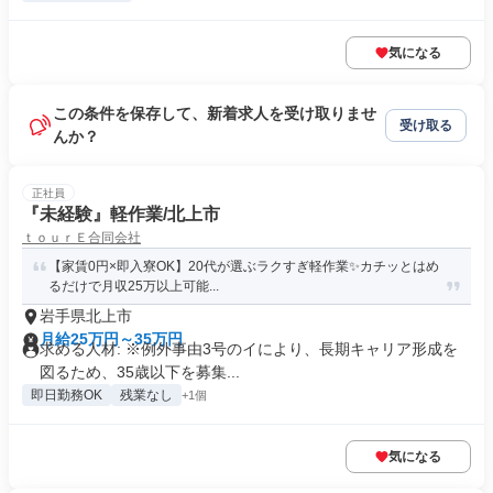
気になる
この条件を保存して、新着求人を受け取りませ
受け取る
んか？
正社員
『未経験』軽作業/北上市
ｔｏｕｒＥ合同会社
【家賃0円×即入寮OK】20代が選ぶラクすぎ軽作業✨カチッとはめ
るだけで月収25万以上可能...
岩手県北上市
月給25万円～35万円
求める人材: ※例外事由3号のイにより、長期キャリア形成を
図るため、35歳以下を募集...
即日勤務OK
残業なし
+1個
気になる