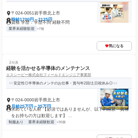
〒024-0051岩手県北上市
時給1700円～2125円
資格 学歴：学歴不問 経験不問
業界未経験歓迎
+7個
気になる
正社員
経験を活かせる半導体のメンテナンス
エスシーピー株式会社フィールドエンジニア事業部
安定性◎半導体のメンテのお仕事・賞与年2回/土日祝休み◎
〒024-0000岩手県北上市
月給25万円～35万円
求めている人材 【必須ではありませんが、以下の経験・資格
をお持ちの方は歓迎します】 ...
制服あり
業界未経験歓迎
+35個