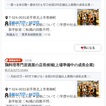
選べる休日数✨週休3日も可◎全国100店舗以上展開の成長企業
〒024-0031岩手県北上市青柳町
月給26万円～50万円
求めている人材 ⏩資格について ◇学歴や社会人歴不問 ◇第二
新卒歓迎 ◇転職の回数不問...
制服あり
業界未経験歓迎
+27個
気になる
正社員
鶏料理専門居酒屋の店長候補(上場準備中の成長企業)
株式会社FS.shake
月給32万～60万で稼げる✨全国100店舗以上展開の成長企業
〒024-0031岩手県北上市青柳町
月給32万円～60万円
求めている人材 ⏩資格について ◇学歴や社会人歴不問 ◇第二
新卒歓迎 ◇転職の回数不問...