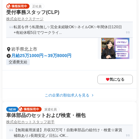
正社員
受付事務スタッフ(CLP)
株式会社ネクステージ
転居を伴う転勤無し✨完全未経験OK✨ネイルOK✨年間休日120日
+有給休暇5日でワークライ...
岩手県北上市
月給25万1000円～39万8000円
交通費支給
気になる
この企業の類似求人を見る
NEW
派遣社員
車体部品のセットおよび検査・梱包
株式会社ホットスタッフ岩手
【無期雇用派遣】月収32万可！自動車部品の組付け・検査☆家賃
補助あり♪長期安定／日払いOK...