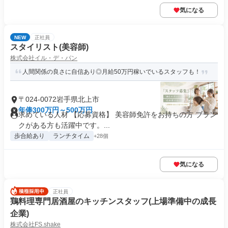
気になる
NEW
正社員
スタイリスト(美容師)
株式会社イル・デ・パン
人間関係の良さに自信あり◎月給50万円稼いでいるスタッフも！
〒024-0072岩手県北上市
年俸300万円～500万円
求めている人材 【応募資格】 美容師免許をお持ちの方 ブラン
クがある方も活躍中です。...
歩合給あり
ランチタイム
+28個
気になる
正社員
鶏料理専門居酒屋のキッチンスタッフ(上場準備中の成長
企業)
株式会社FS.shake