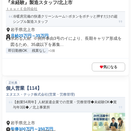
『未経験』製造スタッフ/北上市
ｔｏｕｒＥ合同会社
冷暖房完備の快適クリーンルーム✨ボタンをポチッと押すだけの超
シンプル製造スタッフ
岩手県北上市
月給25万円～35万円
求める人材: ※例外事由3号のイにより、長期キャリア形成を
図るため、35歳以下を募集...
即日勤務OK
残業なし
+1個
気になる
正社員
個人営業【114】
エヌエス・テック株式会社(営業・労務管理)
【創業54周年】人材派遣企業での営業・労務管理◆未経験OK◆賞
与年3回◆／北上事業所
岩手県北上市
年俸300万円～350万円