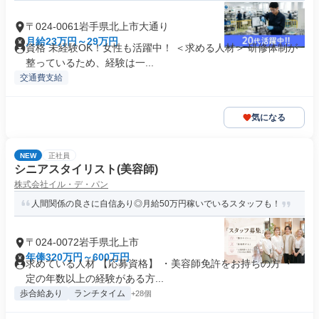
〒024-0061岩手県北上市大通り
月給23万円～29万円
資格 未経験OK！女性も活躍中！ ＜求める人材＞ 研修体制が
整っているため、経験は一...
交通費支給
気になる
NEW
正社員
シニアスタイリスト(美容師)
株式会社イル・デ・パン
人間関係の良さに自信あり◎月給50万円稼いでいるスタッフも！
〒024-0072岩手県北上市
年俸320万円～600万円
求めている人材 【応募資格】 ・美容師免許をお持ちの方 ・一
定の年数以上の経験がある方...
歩合給あり
ランチタイム
+28個