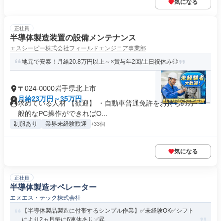
気になる
正社員
半導体製造装置の設備メンテナンス
エスシーピー株式会社フィールドエンジニア事業部
地元で安泰！月給20.8万円以上～×賞与年2回/土日祝休み◎
〒024-0000岩手県北上市
月給23万円～35万円
求めている人材 【歓迎】 ・自動車普通免許をお持ちの方 ・一
般的なPC操作ができればO...
制服あり
業界未経験歓迎
+33個
気になる
正社員
半導体製造オペレーター
エヌエス・テック株式会社
【半導体製品製造に付帯するシンプル作業】✅未経験OK✅シフト
により2ヵ月毎に6連休あり✅昇...