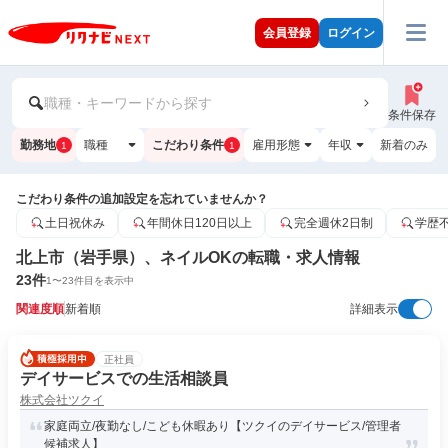
会員登録
ログイン
職種・キーワードから探す
条件保存
勤務地
職種
こだわり条件
雇用形態
年収
新着のみ
1
1
こだわり条件の追加設定を忘れていませんか？
土日祝休み
年間休日120日以上
完全週休2日制
学歴
北上市（岩手県）、ネイルOKの転職・求人情報
23
件
1
〜
23
件目を表示中
関連度順
新着順
詳細表示
正社員
デイサービスでの生活相談員
株式会社ツクイ
家庭両立/夜勤なし/こども休暇あり【ツクイのデイサービス/管理者
候補求人】