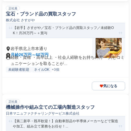
正社員
宝石・ブランド品の買取スタッフ
株式会社 さすがや
【岩手】さすがや／宝石・ブランド品の買取スタッフ／未経験O
K！月26万円～＋賞与
岩手県北上市本通り
月給26万円～60万円
経験・資格 ・高卒以上 ・社会人経験をお持ちの方 ・人とコミ
ュニケーションを取ることが...
未経験者歓迎
ネイルOK
+3個
気になる
正社員
機械操作や組み立ての工場内製造スタッフ
日本マニュファクチャリングサービス株式会社
【第二新卒・既卒歓迎！】自動車部品や半導体メーカーなどで製造
や加工、組み立て業務をお任せ！...