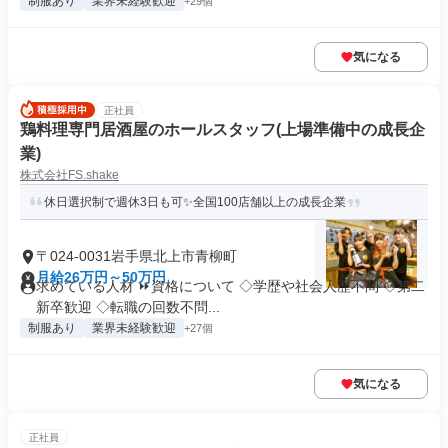
制服あり
業界未経験歓迎
+29個
気になる
正社員
鶏料理専門居酒屋のホールスタッフ(上場準備中の成長企
業)
株式会社FS.shake
休日選択制で週休3日も可✨全国100店舗以上の成長企業
〒024-0031岩手県北上市青柳町
月給26万円～50万円
求めている人材 ⏩資格について ◇学歴や社会人歴不問 ◇第二
新卒歓迎 ◇転職の回数不問...
制服あり
業界未経験歓迎
+27個
気になる
正社員