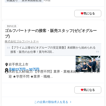
制服あり
業界未経験歓迎
+30個
気になる
契約社員
ゴルフパートナーの接客・販売スタッフ(ゼビオグルー
プ)
株式会社ゴルフパートナー
【プライム上場ゼビオグループの安定基盤】未経験から始められる
接客・販売のお仕事！賞与年2回...
岩手県北上市
月給23万円～30万円
求める人材/能力 【学歴不問】業界・業種未経験・第⼆新卒歓
迎 ★学歴不問 ★業界・職種...
気になる
この企業の類似求人を見る