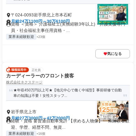
〒024-0093岩手県北上市本石町
月給24万1100円～30万6100円
資格 ＜資格＞ 介護福祉士(実務経験3年以上)・介護支援専門
員・社会福祉主事任用資格・...
業界未経験歓迎
+23個
気になる
正社員
カーディーラーのフロント接客
株式会社ネクステージ
★年収450万円以上可★【地元中心で働く中域型】事前研修で自動
車の知識は不要！女性スタッフ...
岩手県北上市
月給27万3000円～42万2000円
経験・資格 要普通自動車免許 【求める人物像】 ・未経験者歓
迎、学歴、経歴不問、無資...
業界未経験歓迎
+16個