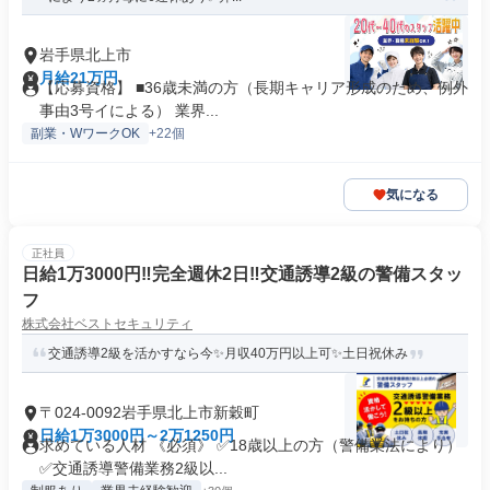
岩手県北上市
月給21万円
【応募資格】 ■36歳未満の方（長期キャリア形成のため、例外
事由3号イによる） 業界...
副業・WワークOK
+22個
気になる
正社員
日給1万3000円‼完全週休2日‼交通誘導2級の警備スタッ
フ
株式会社ベストセキュリティ
交通誘導2級を活かすなら今✨月収40万円以上可✨土日祝休み
〒024-0092岩手県北上市新穀町
日給1万3000円～2万1250円
求めている人材 《必須》 ✅18歳以上の方（警備業法により）
✅交通誘導警備業務2級以...