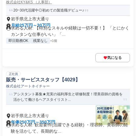
株式会社KY&KS （人事部）
20~30代活躍中◎初めての製造職デビュー♪
岩手県北上市大通り
月給25万円～30万円
求める人材: 【特別なスキルや経験は一切不要！】 「とにかく
カンタンな仕事がいい」「...
即日勤務OK
残業なし
+1個
気になる
正社員
販売・サービススタッフ【4029】
株式会社アートネイチャー
アシスタント募集★充実の福利厚生と研修制度！理美容師の資格を
活かして働けるヘアスタイリスト...
岩手県北上市大通り
年俸250万円～350万円
求める人材: 歓迎要件(活躍できる経験) ・理容師、美容師の経
験を活かして、長期的な...