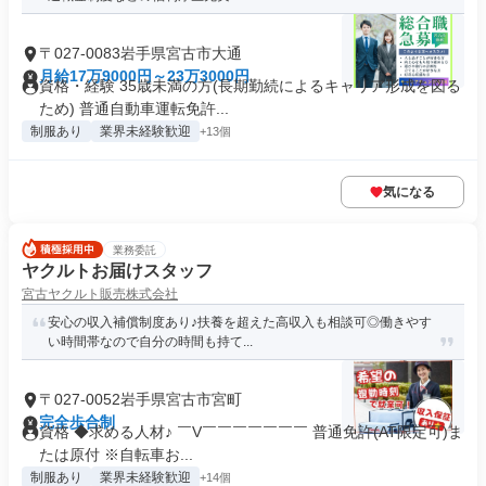
〒027-0083岩手県宮古市大通
月給17万9000円～23万3000円
資格・経験 35歳未満の方(長期勤続によるキャリア形成を図る
ため) 普通自動車運転免許...
制服あり
業界未経験歓迎
+13個
気になる
業務委託
ヤクルトお届けスタッフ
宮古ヤクルト販売株式会社
安心の収入補償制度あり♪扶養を超えた高収入も相談可◎働きやす
い時間帯なので自分の時間も持て...
〒027-0052岩手県宮古市宮町
完全歩合制
資格 ◆求める人材♪ ￣V￣￣￣￣￣￣￣ 普通免許(AT限定可)ま
たは原付 ※自転車お...
制服あり
業界未経験歓迎
+14個