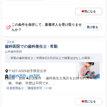
気になる
この条件を保存して、新着求人を受け取りませ
受け取る
んか？
正社員
歯科医院での歯科衛生士 - 常勤
山本歯科医院
常勤の歯科衛生士｜年間休日125日以上で残業ほぼなしの環境
〒027-0325岩手県宮古市
月給25万円～29万円
経験・資格 ■必須要件 ・歯科衛生士免許をお持ちの方 ※経
験、年齢、学歴は不問です。...
社員登用あり
職場見学可
+11個
気になる