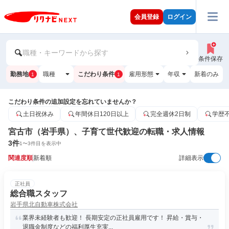
会員登録
ログイン
職種・キーワードから探す
条件保存
勤務地
職種
こだわり条件
雇用形態
年収
新着のみ
1
1
こだわり条件の追加設定を忘れていませんか？
土日祝休み
年間休日120日以上
完全週休2日制
学歴
宮古市（岩手県）、子育て世代歓迎の転職・求人情報
3
件
1
〜
3
件目を表示中
関連度順
新着順
詳細表示
正社員
総合職スタッフ
岩手県北自動車株式会社
業界未経験者も歓迎！ 長期安定の正社員雇用です！ 昇給・賞与・
退職金制度などの福利厚生充実...