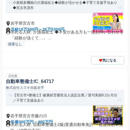
小規模多機能の介護福祉士◆経験が活かせる◆子育て支援手当あり
◆宮古市茂市
岩手県宮古市
月給19万500円～26万5300円
求める人材: 介護福祉士 ◆不安がある方も一度お問い合わせを
「経験が浅くて…」 ...
残業なし
気になる
正社員
自動車整備士/C_64717
株式会社スズキ自販岩手
【宮古市×整備士】健康経営優良法人認定企業／賞与実績6.2か月分
／子育て支援金あり
岩手県宮古市藤の川
年俸300万円～480万円
求める人材: 自動車整備士2級|普通自動車免許 ・普通自動車免