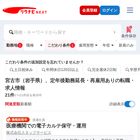
会員登録
ログイン
職種・キーワードから探す
条件保存
勤務地
職種
こだわり条件
雇用形態
年収
新着のみ
1
1
こだわり条件の追加設定を忘れていませんか？
土日祝休み
年間休日120日以上
完全週休2日制
学歴
宮古市（岩手県）、定年後勤務延長・再雇用ありの転職・
求人情報
21
件
1
〜
21
件目を表示中
関連度順
新着順
詳細表示
派遣社員
医療機関での電子カルテ保守・運用
株式会社スタッフサービス