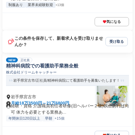
制服あり
業界未経験歓迎
+13個
気になる
この条件を保存して、新着求人を受け取りませ
受け取る
んか？
NEW
正社員
精神科病院での看護助手業務全般
株式会社ドリームキャッチャー
岩手県宮古市/正社員/精神科病院にて看護助手を募集いたします！
岩手県宮古市
月給18万3500円～21万6800円
経験・資格 介護職員初任者研修(旧ヘルパー２級)以上あれば尚
可 体力を必要とする業務あ...
年間休日120日以上
早朝
+15個