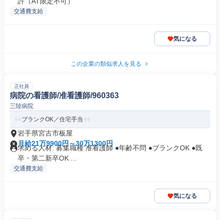
許（AT限定不可）
交通費支給
気になる
この企業の類似求人を見る
正社員
病院の看護師/准看護師/960363
三陸病院
ブランクOK／住宅手当
岩手県宮古市板屋
月給21万9900円～30万1300円
求める人材: 募集職種 准看護師 ●年齢不問 ●ブランクOK ●既
卒・第二新卒OK ...
交通費支給
気になる