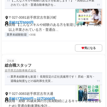
【こんなスキルや経験のある方を歓迎します！】 ・高校以上卒業
されている方・普通自動車免許を...
〒027-0081岩手県宮古市新川町
月給22万5000円
資格 【こんなスキルや経験のある方を歓迎します！】 ・高校
以上卒業されている方・普通自...
業界未経験歓迎
+30個
気になる
正社員
総合職スタッフ
岩手県北自動車株式会社
業界未経験者も歓迎！ 長期安定の正社員雇用です！ 昇給・賞与・
退職金制度などの福利厚生充実...
〒027-0083岩手県宮古市大通
月給17万9000円～23万3000円
資格・経験 35歳未満の方(長期勤続によるキャリア形成を図る
ため) 普通自動車運転免許...