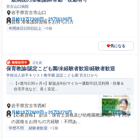
宮古山口病院
岩手県宮古市山口
月給19万7300円～25万6100円
資格 准看護師資格をお持ちの方
年間休日120日以上
+5個
気になる
正社員
保育教諭/認定こども園/未経験者歓迎/経験者歓迎
学校法人岩手キリスト教学園 認定こども園 宮古ひかり
【⭐賞与3.00ヶ月⭐】駅徒歩9分/マイカー通勤可/託児利用・扶養＆
住宅手当など、長く安定...
岩手県宮古市西町
月給19万7600円～20万5270円
【応募資格】 必須：保育士資格及び幼稚園教諭免許いずれか
の資格をお持ちの方経験：不問あ...
学歴不問
経験者歓迎
+1個