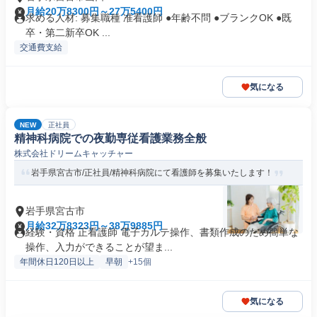
月給20万8300円～27万5400円
求める人材: 募集職種 准看護師 ●年齢不問 ●ブランクOK ●既
卒・第二新卒OK ...
交通費支給
気になる
NEW
正社員
精神科病院での夜勤専従看護業務全般
株式会社ドリームキャッチャー
岩手県宮古市/正社員/精神科病院にて看護師を募集いたします！
岩手県宮古市
月給32万8323円～38万9885円
経験・資格 正看護師 電子カルテ操作、書類作成のため簡単な
操作、入力ができることが望ま...
年間休日120日以上
早朝
+15個
気になる