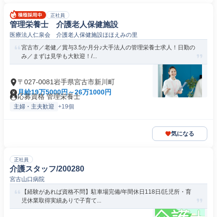
正社員
管理栄養士 介護老人保健施設
医療法人仁泉会 介護老人保健施設ほほえみの里
宮古市／老健／賞与3.5か月分♪大手法人の管理栄養士求人！日勤の
み／まずは見学も大歓迎！/...
〒027-0081岩手県宮古市新川町
月給19万5000円～26万1000円
応募資格 管理栄養士
主婦・主夫歓迎
+19個
気になる
正社員
介護スタッフ/200280
宮古山口病院
【経験があれば資格不問】駐車場完備/年間休日118日/託児所・育
児休業取得実績ありで子育て...