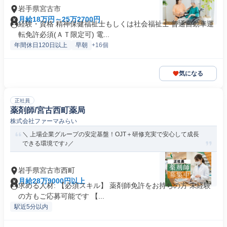
岩手県宮古市
月給18万円～25万2700円
経験・資格 精神保健福祉士もしくは社会福祉士 普通自動車運
転免許必須(ＡＴ限定可) 電...
年間休日120日以上
早朝
+16個
気になる
正社員
薬剤師/宮古西町薬局
株式会社ファーマみらい
＼ 上場企業グループの安定基盤！OJT＋研修充実で安心して成長
できる環境です♪／
岩手県宮古市西町
月給28万9000円以上
求める人材: 【必須スキル】 薬剤師免許をお持ちの方 未経験
の方もご応募可能です 【...
駅近5分以内