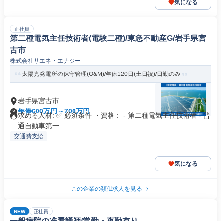
気になる
正社員
第二種電気主任技術者(電験二種)/東急不動産G/岩手県宮
古市
株式会社リエネ・エナジー
太陽光発電所の保守管理(O&M)/年休120日(土日祝)/日勤のみ
岩手県宮古市
年俸600万円～700万円
求める人材: ✅ 必須条件 ・資格： - 第二種電気主任技術者 - 普
通自動車第一...
交通費支給
気になる
この企業の類似求人を見る
NEW
正社員
一般病院の准看護師/常勤・夜勤有り