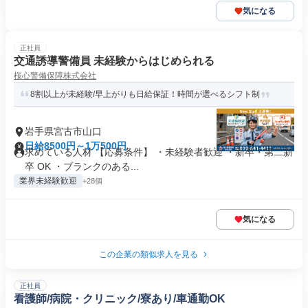
気になる
正社員
交通誘導警備員 未経験からはじめられる
桜心警備保障株式会社
8割以上が未経験/早上がりも日給保証！時間が選べるシフト制
岩手県宮古市山口
日給8500円～1万500円
求めている人材 【応募条件】 ・未経験者歓迎 ・新卒・第二新
卒 OK ・ブランクのある...
業界未経験歓迎
+28個
気になる
この企業の類似求人を見る
正社員
看護師/病院・クリニック/寮あり/車通勤OK