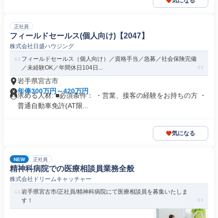
気になる
正社員
フィールドセールス(個人向け)【2047】
株式会社日盛ハウジング
フィールドセールス（個人向け）／資格手当／急募／社会保険完備
／未経験OK／年間休日104日...
岩手県宮古市
年俸300万円～420万円
求める人材: ■必須条件： ・営業、接客の経験をお持ちの方 ・
普通自動車免許(AT限...
気になる
NEW
正社員
精神科病院での医療相談員業務全般
株式会社ドリームキャッチャー
岩手県宮古市/正社員/精神科病院にて医療相談員を募集いたしま
す！