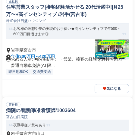
正社員
住宅営業スタッフ|接客経験活かせる 20代活躍中!|月25
万〜+高インセンティブ /岩手(宮古市)
株式会社日盛ハウジング
お客様の理想や夢の実現のお手伝い★高インセンティブで年500～
600万円目指せます◎
岩手県宮古市
年俸300万円～420万円
求める人材: ■必須条件： ・営業、接客の経験をお持ちの方 ・
普通自動車免許(AT限...
即日勤務OK
交通費支給
気になる
正社員
病院の看護師/准看護師/1003604
宮古山口病院
夜勤専従／賞与あり
岩手県宮古市山口