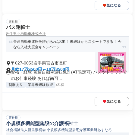
気になる
正社員
バス運転士
岩手県北自動車株式会社
普通自動車運転免許があればOK！ 未経験からスタートできる！ 今
なら入社支度金キャンペーン...
〒027-0053岩手県宮古市長町
月給17万9500円～19万8500円
資格・経験 普通自動車運転免許(AT限定可) バスやトラックで
のお仕事経験 あれば尚可...
制服あり
業界未経験歓迎
+21個
気になる
正社員
小規模多機能型施設の介護福祉士
社会福祉法人新里紫桐会 小規模多機能型居宅介護事業所あすなろ