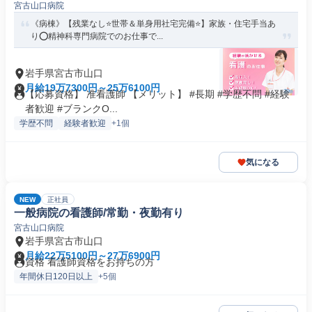
宮古山口病院
《病棟》【残業なし⭐世帯＆単身用社宅完備⭐】家族・住宅手当あ
り⭕精神科専門病院でのお仕事で...
岩手県宮古市山口
月給19万7300円～25万6100円
【応募資格】 准看護師 【メリット】 #長期 #学歴不問 #経験
者歓迎 #ブランクO...
学歴不問
経験者歓迎
+1個
気になる
NEW
正社員
一般病院の看護師/常勤・夜勤有り
宮古山口病院
岩手県宮古市山口
月給22万5100円～27万6900円
資格 看護師資格をお持ちの方
年間休日120日以上
+5個