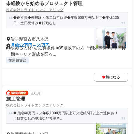
未経験から始めるプロジェクト管理
株式会社トライトエンジニアリング
◆正社員◆未経験・第二新卒歓迎◆年収600万円以上可◆年休125
日・土日祝休み◆転勤なし
岩手県宮古市八木沢
月給22万円～55万円
求める人材: ◎応募条件 ■35歳以下の方 ┗例外事例3号イ：長
期キャリア形成を図る...
交通費支給
気になる
正社員
施工管理
株式会社トライトエンジニアリング
◆月給40万円～／年収1000万円以上可／連続5日以上の連休あり
／残業なしの現場など希望考...