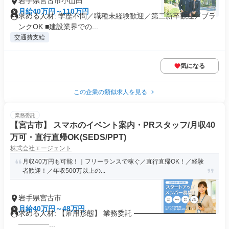
岩手県宮古市小山田
月給40万円～110万円
求める人材: 学歴不問／職種未経験歓迎／第二新卒歓迎／ブラ
ンクOK ■建設業界での...
交通費支給
気になる
この企業の類似求人を見る
業務委託
【宮古市】 スマホのイベント案内・PRスタッフ/月収40
万可・直行直帰OK(SEDS/PPT)
株式会社エージェント
月収40万円も可能！｜フリーランスで稼ぐ／直行直帰OK！／経験
者歓迎！／年収500万以上の...
岩手県宮古市
月給40万円～48万円
求める人材: 【雇用形態】 業務委託 ────────────────
──────...