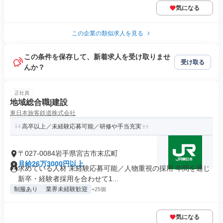
気になる
この企業の類似求人を見る
この条件を保存して、新着求人を受け取りませ
受け取る
んか？
正社員
地域総合職|建設
東日本旅客鉄道株式会社
高卒以上／未経験応募可能／研修や手当充実
〒027-0084岩手県宮古市末広町
月給26万3000円以上
求めている人材 未経験応募可能／人物重視の採用 年間を通じ
新卒・経験者採用を合わせて1...
制服あり
業界未経験歓迎
+25個
気になる