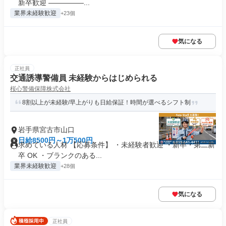
新卒歓迎 ―――――...
業界未経験歓迎
+23個
気になる
正社員
交通誘導警備員 未経験からはじめられる
桜心警備保障株式会社
8割以上が未経験/早上がりも日給保証！時間が選べるシフト制
岩手県宮古市山口
日給8500円～1万500円
求めている人材 【応募条件】 ・未経験者歓迎 ・新卒・第二新
卒 OK ・ブランクのある...
業界未経験歓迎
+28個
気になる
正社員