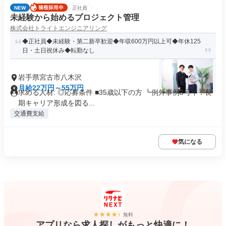
NEW
正社員
未経験から始めるプロジェクト管理
株式会社トライトエンジニアリング
◆正社員◆未経験・第二新卒歓迎◆年収600万円以上可◆年休125
日・土日祝休み◆転勤なし
岩手県宮古市八木沢
月給22万円～55万円
求める人材: ◎応募条件 ■35歳以下の方 ┗例外事例3号イ：長
期キャリア形成を図る...
交通費支給
気になる
無料
アプリなら求人探しがもっと快適に！