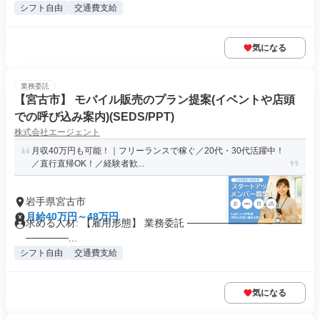
シフト自由
交通費支給
気になる
業務委託
【宮古市】 モバイル販売のプラン提案(イベントや店頭
での呼び込み案内)(SEDS/PPT)
株式会社エージェント
月収40万円も可能！｜フリーランスで稼ぐ／20代・30代活躍中！
／直行直帰OK！／経験者歓...
岩手県宮古市
月給40万円～48万円
求める人材: 【雇用形態】 業務委託 ────────────────
──────...
シフト自由
交通費支給
気になる