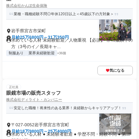
株式会社かんぽ生命保険
業種・職種経験不問◎年休120日以上＜45歳以下の方対象＞
岩手県宮古市栄町
月給25万6800円～31万350円
求めている人材 未経験歓迎／人物重視 【必須】 ◎45歳以下の
方（3号のイ／長期キャ...
制服あり
業界未経験歓迎
+36個
気になる
正社員
眼鏡市場の販売スタッフ
株式会社ディライト・カンパニー
安定した職種！将来性のある業界！未経験からキャリアアップ！
〒027-0052岩手県宮古市宮町
月給18万9800円～25万4000円
求めている人材 ● 未経験者歓迎 ● 学歴不問・経験不問 ● 第二