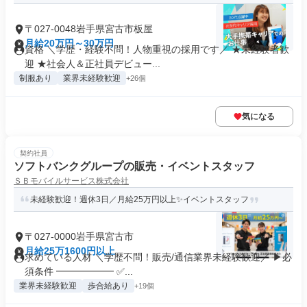
〒027-0048岩手県宮古市板屋
月給20万円～30万円
資格 ＼学歴・経験不問！人物重視の採用です／ ★未経験者歓
迎 ★社会人＆正社員デビュー...
制服あり
業界未経験歓迎
+26個
気になる
契約社員
ソフトバンクグループの販売・イベントスタッフ
ＳＢモバイルサービス株式会社
未経験歓迎！週休3日／月給25万円以上✨イベントスタッフ
〒027-0000岩手県宮古市
月給25万1600円以上
求めている人材 ＼学歴不問！販売/通信業界未経験歓迎／ ▶必
須条件 ━━━━━━ ✅...
業界未経験歓迎
歩合給あり
+19個