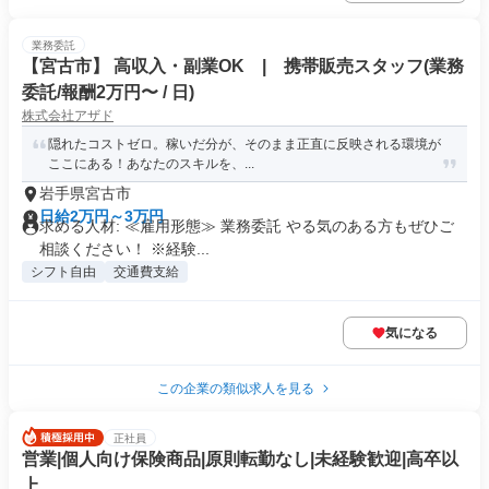
業務委託
【宮古市】 高収入・副業OK | 携帯販売スタッフ(業務
委託/報酬2万円〜 / 日)
株式会社アザド
隠れたコストゼロ。稼いだ分が、そのまま正直に反映される環境が
ここにある！あなたのスキルを、...
岩手県宮古市
日給2万円～3万円
求める人材: ≪雇用形態≫ 業務委託 やる気のある方もぜひご
相談ください！ ※経験...
シフト自由
交通費支給
気になる
この企業の類似求人を見る
正社員
営業|個人向け保険商品|原則転勤なし|未経験歓迎|高卒以
上