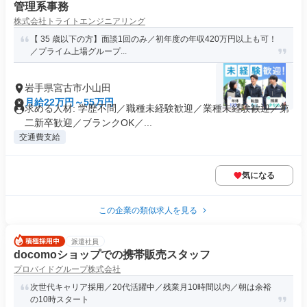
管理系事務
株式会社トライトエンジニアリング
【 35 歳以下の方】面談1回のみ／初年度の年収420万円以上も可！
／プライム上場グループ...
岩手県宮古市小山田
月給22万円～55万円
求める人材: 学歴不問／職種未経験歓迎／業種未経験歓迎／第
二新卒歓迎／ブランクOK／...
交通費支給
気になる
この企業の類似求人を見る
派遣社員
docomoショップでの携帯販売スタッフ
プロバイドグループ株式会社
次世代キャリア採用／20代活躍中／残業月10時間以内／朝は余裕
の10時スタート