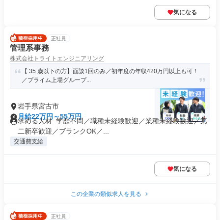
気になる
正社員
管理系事務
株式会社トライトエンジニアリング
【 35 歳以下の方】面談1回のみ／初年度の年収420万円以上も可！
／プライム上場グループ...
岩手県宮古市
月給22万円～55万円
求める人材: 学歴不問／職種未経験歓迎／業種未経験歓迎／第
二新卒歓迎／ブランクOK／...
交通費支給
気になる
この企業の類似求人を見る
正社員