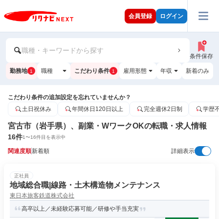
会員登録
ログイン
職種・キーワードから探す
条件保存
勤務地
職種
こだわり条件
雇用形態
年収
新着のみ
1
1
こだわり条件の追加設定を忘れていませんか？
土日祝休み
年間休日120日以上
完全週休2日制
学歴
宮古市（岩手県）、副業・WワークOKの転職・求人情報
16
件
1
〜
16
件目を表示中
関連度順
新着順
詳細表示
正社員
地域総合職|線路・土木構造物メンテナンス
東日本旅客鉄道株式会社
高卒以上／未経験応募可能／研修や手当充実