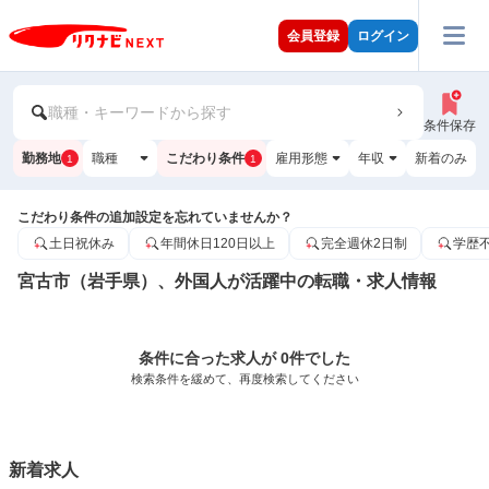
会員登録
ログイン
職種・キーワードから探す
条件保存
勤務地
職種
こだわり条件
雇用形態
年収
新着のみ
1
1
こだわり条件の追加設定を忘れていませんか？
土日祝休み
年間休日120日以上
完全週休2日制
学歴
宮古市（岩手県）、外国人が活躍中の転職・求人情報
条件に合った求人が 0件でした
検索条件を緩めて、再度検索してください
新着求人