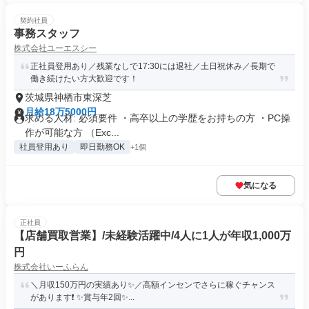
契約社員
事務スタッフ
株式会社ユーエスシー
正社員登用あり／残業なしで17:30には退社／土日祝休み／長期で
働き続けたい方大歓迎です！
茨城県神栖市東深芝
月給18万5000円
求める人材: 必須要件 ・高卒以上の学歴をお持ちの方 ・PC操
作が可能な方 （Exc...
社員登用あり
即日勤務OK
+1個
気になる
正社員
【店舗買取営業】/未経験活躍中/4人に1人が年収1,000万
円
株式会社いーふらん
＼月収150万円の実績あり✨／高額インセンでさらに稼ぐチャンス
があります❗ ✨賞与年2回✨...