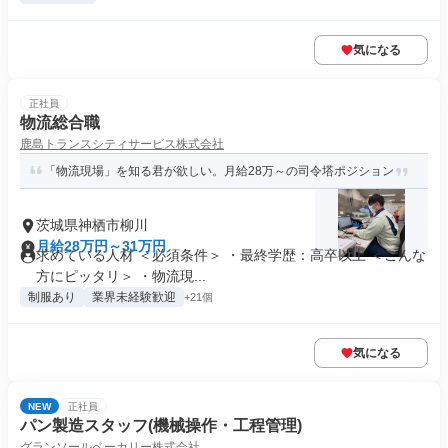
気になる
正社員
物流総合職
鹿島トランスシティサービス株式会社
「物流現場」を知る君が欲しい。月給28万～の司令塔ポジション
茨城県神栖市柳川
月給28万円～31万円
求めている人材 ＜必須条件＞ ・最終学歴：高卒以上 ＜こんな
方にピッタリ＞ ・物流現...
制服あり
業界未経験歓迎
+21個
気になる
NEW
正社員
パン製造スタッフ(機械操作・工程管理)
グランソールベーカリー株式会社