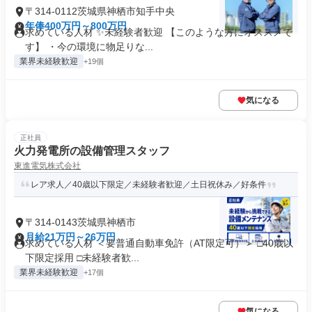
〒314-0112茨城県神栖市知手中央
年俸400万円～800万円
求めている人材 ✨未経験者歓迎 【このような方にオススメで
す】 ・今の環境に物足りな...
業界未経験歓迎
+19個
気になる
正社員
火力発電所の設備管理スタッフ
東進電気株式会社
レア求人／40歳以下限定／未経験者歓迎／土日祝休み／好条件
〒314-0143茨城県神栖市
月給21万円～26万円
求めている人材 ＜要普通自動車免許（AT限定可）＞ □40歳以
下限定採用 □未経験者歓...
業界未経験歓迎
+17個
気になる