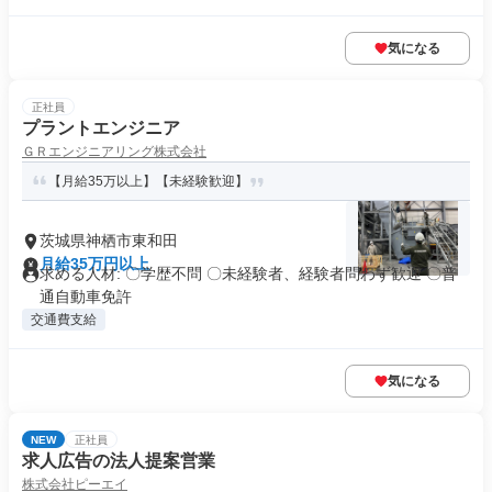
気になる
正社員
プラントエンジニア
ＧＲエンジニアリング株式会社
【月給35万以上】【未経験歓迎】
茨城県神栖市東和田
月給35万円以上
求める人材: 〇学歴不問 〇未経験者、経験者問わず歓迎 〇普
通自動車免許
交通費支給
気になる
NEW
正社員
求人広告の法人提案営業
株式会社ピーエイ