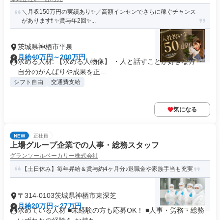
＼月収150万円の実績あり✨／高額インセンでさらに稼ぐチャンス
があります❗ ✨賞与年2回✨...
茨城県神栖市平泉
月給40万円～200万円
求める人材: 【求める人物像】 ・人と話すことが好きな方 ・
自分のがんばりや成果を正...
シフト自由
交通費支給
気になる
NEW
正社員
上場グループ企業での人事・総務スタッフ
グランソールベーカリー株式会社
【土日休み】毎年昇給＆賞与約4ヶ月分♪退職金や家族手当も充実
〒314-0103茨城県神栖市東深芝
月給20万円～27万円
求めている人材 ■未経験の方も応募OK！ ■人事・労務・総務