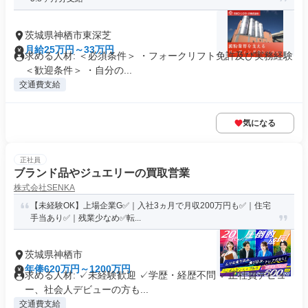
茨城県神栖市東深芝
月給25万円～33万円
求める人材: ＜必須条件＞ ・フォークリフト免許及び実務経験
＜歓迎条件＞ ・自分の...
交通費支給
気になる
正社員
ブランド品やジュエリーの買取営業
株式会社SENKA
【未経験OK】上場企業G✅｜入社3ヵ月で月収200万円も✅｜住宅
手当あり✅｜残業少なめ✅転...
茨城県神栖市
年俸620万円～1200万円
求める人材: ✓未経験歓迎 ✓学歴・経歴不問 ✓正社員デビュ
ー、社会人デビューの方も...
交通費支給