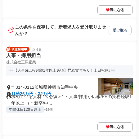
気になる
この条件を保存して、新着求人を受け取りませ
受け取る
んか？
正社員
人事・採用担当
株式会社三洋産業
【人事or広報経験1年以上必須】昇給賞与あり！土日祝休♪
〒314-0112茨城県神栖市知手中央
月給26万円～32万円
求めている人材 *＜必須＞* ・人事/採用か広報/PRの実務経験1
年以上 （＊新卒/中...
年間休日120日以上
+15個
気になる