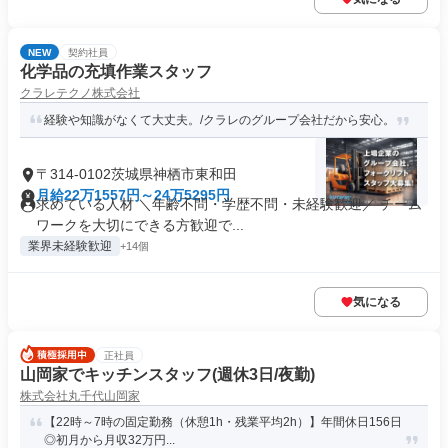
NEW
契約社員
化学品の充填作業スタッフ
クラレテクノ株式会社
経験や知識がなくて大丈夫。/クラレのグループ会社だから安心。
〒314-0102茨城県神栖市東和田
月給22万1557円～24万5295円
求めている人材 ＼年齢不問・学歴不問・未経験歓迎／ チーム
ワークを大切にできる方歓迎で...
業界未経験歓迎
+14個
気になる
正社員
山岡家でキッチンスタッフ(週休3日/夜勤)
株式会社丸千代山岡家
【22時～7時の固定勤務（休憩1h・残業平均2h）】年間休日156日
◎初月から月収32万円...