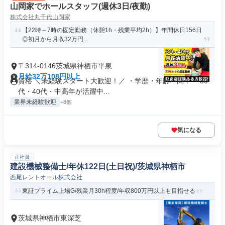
山岡家でホールスタッフ(週休3日/夜勤)
株式会社丸千代山岡家
【22時～7時の固定勤務（休憩1h・残業平均2h）】年間休日156日
◎初月から月収32万円...
〒314-0146茨城県神栖市平泉
月給32万108円以上
資格 ＼未経験スタート大歓迎！／ ・学歴・年齢不問！ ・30
代・40代・中高年が活躍中...
業界未経験歓迎
+8個
気になる
正社員
建設機械整備士/年休122日(土日祝)/茨城県神栖市
西尾レントオール株式会社
東証プライム上場G/残業月30h程度/年収800万円以上も目指せる
茨城県神栖市東深芝