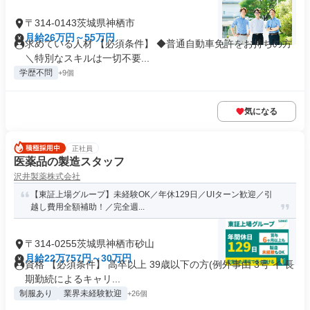
〒314-0143茨城県神栖市
月給26万円～55万円
求めている人材 【必須条件】 ◆普通自動車免許をお持ちの方
＼特別なスキルは一切不要...
学歴不問
+9個
気になる
正社員
医薬品の製造スタッフ
沢井製薬株式会社
【東証上場グループ】未経験OK／年休129日／UIターン歓迎／引
越し費用全額補助！／完全週...
〒314-0255茨城県神栖市砂山
月給22万757円～30万円
資格 【必須条件】 高卒以上 39歳以下の方(例外事由 3号 イ 長
期勤続によるキャリ...
制服あり
業界未経験歓迎
+26個