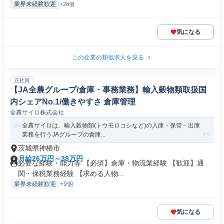
業界未経験歓迎
+28個
気になる
この企業の類似求人を見る
正社員
【JA全農グループ/倉庫・事務業務】輸入穀物類取扱国
内シェアNo.1/働きやすさ 倉庫管理
全農サイロ株式会社
全農サイロは、輸入穀物類(トウモロコシなど)の入庫・保管・出庫
業務を行うJAグループの倉庫...
茨城県神栖市
月給26万円～38万円
必要な経験・能力等 【必須】倉庫・物流業経験 【歓迎】通
関・保税業務経験 【求める人物...
業界未経験歓迎
+9個
気になる