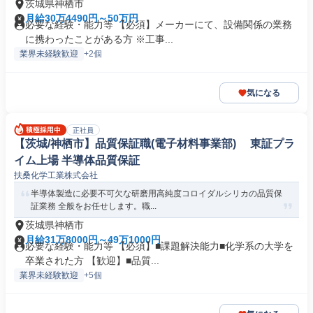
茨城県神栖市
月給30万4490円～50万円
必要な経験・能力等 【必須】メーカーにて、設備関係の業務
に携わったことがある方 ※工事...
業界未経験歓迎
+2個
気になる
正社員
【茨城/神栖市】品質保証職(電子材料事業部) 東証プラ
イム上場 半導体品質保証
扶桑化学工業株式会社
半導体製造に必要不可欠な研磨用高純度コロイダルシリカの品質保
証業務 全般をお任せします。職...
茨城県神栖市
月給31万8000円～49万1000円
必要な経験・能力等 【必須】■課題解決能力■化学系の大学を
卒業された方 【歓迎】■品質...
業界未経験歓迎
+5個