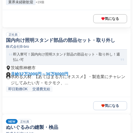
業界未経験歓迎
+19個
気になる
正社員
国内向け照明スタンド部品の部品セット・取り外し
株式会社B-bro
即入寮可！国内向け照明スタンド部品の部品セット・取り外し！週
払い可
茨城県神栖市
月給32万2000円～36万8000円
求める人材: 【あてはまる方にオススメ】・製造業にチャレン
ジしてみたい方・モクモク、...
即日勤務OK
交通費支給
気になる
NEW
正社員
ぬいぐるみの縫製・検品