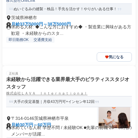
株式会社OneLink
ぬいぐるみの縫製・検品！手先を活かす！やりがいある仕事！
茨城県神栖市
月給33万5000円～38万5000円
求める人材: ◆こんな方におすすめ◆ ・製造業に興味がある方
歓迎 ・未経験からのスタ...
即日勤務OK
交通費支給
気になる
正社員
未経験から活躍できる業界最大手のピラティススタジオ
スタッフ
株式会社ＬＡＶＡ Ｉｎｔｅｒｎａｔｉｏｎａｌ
大手の安定基盤｜月収43万円可+インセン年12回
〒314-0146茨城県神栖市平泉
月給30万円～60万円
求めている人材 学歴不問 / 未経験OK ■先輩の前職 20～30代の
メンバーが活躍...