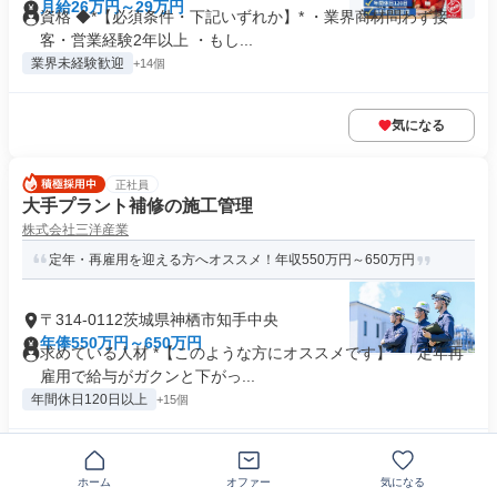
月給26万円～29万円
資格 ◆*【必須条件・下記いずれか】* ・業界商材問わず接
客・営業経験2年以上 ・もし...
業界未経験歓迎
+14個
気になる
正社員
大手プラント補修の施工管理
株式会社三洋産業
定年・再雇用を迎える方へオススメ！年収550万円～650万円
〒314-0112茨城県神栖市知手中央
年俸550万円～650万円
求めている人材 *【このような方にオススメです】* 「定年再
雇用で給与がガクンと下がっ...
年間休日120日以上
+15個
気になる
ホーム
オファー
気になる