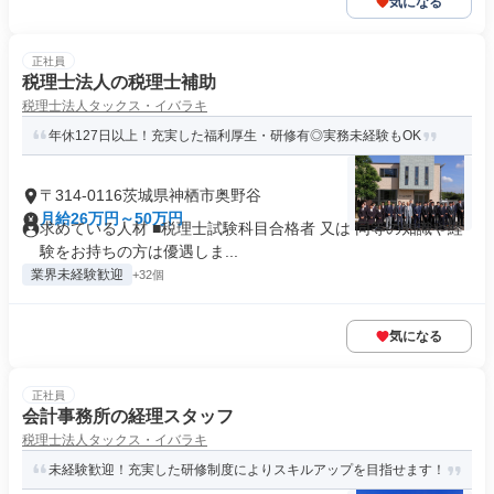
気になる
正社員
税理士法人の税理士補助
税理士法人タックス・イバラキ
年休127日以上！充実した福利厚生・研修有◎実務未経験もOK
〒314-0116茨城県神栖市奥野谷
月給26万円～50万円
求めている人材 ■税理士試験科目合格者 又は 同等の知識や経
験をお持ちの方は優遇しま...
業界未経験歓迎
+32個
気になる
正社員
会計事務所の経理スタッフ
税理士法人タックス・イバラキ
未経験歓迎！充実した研修制度によりスキルアップを目指せます！