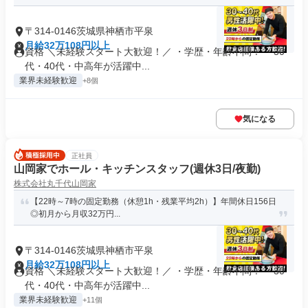
〒314-0146茨城県神栖市平泉
月給32万108円以上
資格 ＼未経験スタート大歓迎！／ ・学歴・年齢不問！ ・30
代・40代・中高年が活躍中...
業界未経験歓迎
+8個
気になる
正社員
山岡家でホール・キッチンスタッフ(週休3日/夜勤)
株式会社丸千代山岡家
【22時～7時の固定勤務（休憩1h・残業平均2h）】年間休日156日
◎初月から月収32万円...
〒314-0146茨城県神栖市平泉
月給32万108円以上
資格 ＼未経験スタート大歓迎！／ ・学歴・年齢不問！ ・30
代・40代・中高年が活躍中...
業界未経験歓迎
+11個