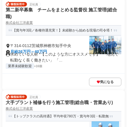
正社員
第二新卒募集 チームをまとめる監督役 施工管理(総合
職)
株式会社三洋産業
【賞与年3回／各種待遇充実！】未経験から始める現場の司令塔！
〒314-0112茨城県神栖市知手中央
月給26万円～40万円
求めている人材 *【このような方にオススメです】* 「地元で
転勤なく長く働きたい」 「...
業界未経験歓迎
+16個
気になる
正社員
大手プラント補修を行う施工管理(総合職・営業あり)
株式会社三洋産業
【トップクラスの高待遇】平均年収780万・賞与年3回・転勤無