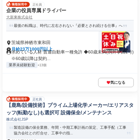
正社員
企業の役員専属ドライバー
大新東株式会社
最後の転職は、時代に左右されない『必要とされ続ける仕事』へ
茨城県神栖市東和田
月給23万1000円以上
求めている人材 普通自動車一種免許 ◆60歳未満(例外事由1号)
※60歳以降は契約...
業界未経験歓迎
+13個
気になる
正社員
【鹿島/設備技術】プライム上場化学メーカー/エリアスタ
ッフ(転勤なし)も選択可 設備保全/メンテナンス
株式会社JSP
製造設備の保全業務、年間・中期工事計画の策定、工事手配（工事
協力会社との打合せ、工事中の指...