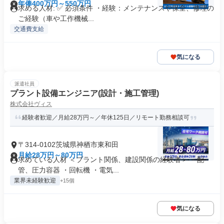
年俸400万円～550万円
求める人材: ✅ 必須条件 ・経験：メンテナンスや保全、修理の
ご経験（車や工作機械...
交通費支給
気になる
派遣社員
プラント設備エンジニア(設計・施工管理)
株式会社ヴィス
経験者歓迎／月給28万円～／年休125日／リモート勤務相談可
〒314-0102茨城県神栖市東和田
月給28万円～80万円
求めている人材 ＜プラント関係、建設関係の経験者＞ ・配
管、圧力容器 ・回転機 ・電気...
業界未経験歓迎
+15個
気になる