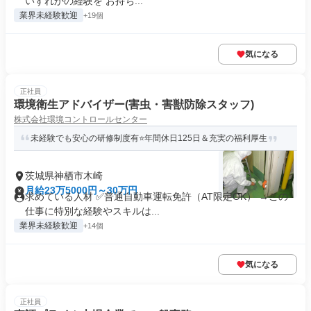
いずれかの経験を お持ち...
業界未経験歓迎
+19個
気になる
正社員
環境衛生アドバイザー(害虫・害獣防除スタッフ)
株式会社環境コントロールセンター
未経験でも安心の研修制度有⭐年間休日125日＆充実の福利厚生
茨城県神栖市木崎
月給23万5000円～30万円
求めている人材 ✅普通自動車運転免許（AT限定OK） →この
仕事に特別な経験やスキルは...
業界未経験歓迎
+14個
気になる
正社員