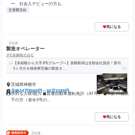
ー、社会人デビューの方も...
交通費支給
気になる
正社員
製造オペレーター
JFE条鋼株式会社
【未経験から大手JFEグループへ】資格取得は全額会社負担！賞与
5ヶ月分＆独身寮完備の製造オ...
茨城県神栖市
月給24万8500円～30万2280円
求める人材/能力 ◼︎普通自動車運転免許（AT可） ◼︎年齢35歳以
下の方（省令3号の...
気になる
正社員