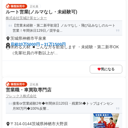
正社員
ルート営業(ノルマなし・未経験可)
株式会社茨城計算センター
【営業未経験・第二新卒歓迎】ノルマなし・飛び込みなしのルート
営業！年間休日129日／奨学金...
茨城県神栖市平泉東
月給20万5000円～31万1500円
求める人材: ■ こんな方を歓迎します ・未経験・第二新卒OK
（先輩社員の半数以上が...
気になる
正社員
営業職・車買取専門店
フレックス株式会社
接客or営業経験2年◆年間休日120日・残業5h◆トップはインセン
月90万円◆100%反響...
〒314-0144茨城県神栖市大野原