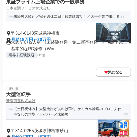
東証プライム上場企業での一般事務
日本空調サービス株式会社
未経験大歓迎／完全週休二日／残業ほぼなし／大手企業で働ける
〒314-0143茨城県神栖市
月給18万円～20万円
求めている人材 《未経験歓迎・第二新卒歓迎！》 ■高卒以上 ■
基本的なPC操作（Wor...
業界未経験歓迎
+19個
気になる
正社員
大型運転手
新陽商運株式会社
【土日祝休み】大型免許があればOK。ケミカル輸送のプロ。力仕
事なしの大型ドライバー／未経験...
〒314-0255茨城県神栖市砂山