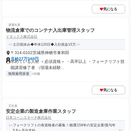
気になる
派遣社員
物流倉庫でのコンテナ入出庫管理スタッフ
イタックス株式会社
土日祝休み◆年休120日◆入社祝金15万
〒314-0102茨城県神栖市東和田
月給27万340円
求めている人材 ＜必須資格＞ ・高卒以上 ・フォークリフト技
能講習修了者 （現場未経験...
無期雇用派遣
+15個
気になる
正社員
安定企業の製造倉庫作業スタッフ
日本コーンスターチ株式会社
フォークリフトの有資格者の募集！/創業159年の安定企業/賞与年
5.8ヶ月分支給