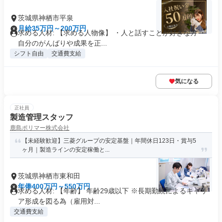
茨城県神栖市平泉
月給35万円～200万円
求める人材: 【求める人物像】 ・人と話すことが好きな方 ・
自分のがんばりや成果を正...
シフト自由
交通費支給
気になる
正社員
製造管理スタッフ
鹿島ポリマー株式会社
【未経験歓迎】三菱グループの安定基盤｜年間休日123日・賞与5
ヶ月｜製造ラインの安定稼働と...
茨城県神栖市東和田
年俸400万円～550万円
求める人材: 【年齢】 年齢29歳以下 ※長期勤続によるキャリ
ア形成を図る為（雇用対...
交通費支給