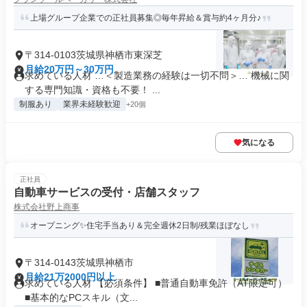
上場グループ企業での正社員募集◎毎年昇給＆賞与約4ヶ月分♪
〒314-0103茨城県神栖市東深芝
月給20万円～30万円
求めている人材 …＜製造業務の経験は一切不問＞… 機械に関
する専門知識・資格も不要！ ...
制服あり
業界未経験歓迎
+20個
気になる
正社員
自動車サービスの受付・店舗スタッフ
株式会社野上商事
オープニング✨住宅手当あり＆完全週休2日制/残業ほぼなし
〒314-0143茨城県神栖市
月給21万2000円以上
求めている人材 【必須条件】 ■普通自動車免許（AT限定可）
■基本的なPCスキル（文...