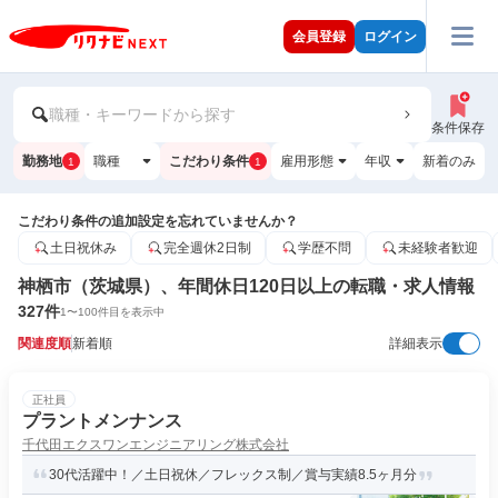
会員登録
ログイン
職種・キーワードから探す
条件保存
勤務地
職種
こだわり条件
雇用形態
年収
新着のみ
1
1
こだわり条件の追加設定を忘れていませんか？
土日祝休み
完全週休2日制
学歴不問
未経験者歓迎
神栖市（茨城県）、年間休日120日以上の転職・求人情報
327
件
1
〜
100
件目を表示中
関連度順
新着順
詳細表示
正社員
プラントメンナンス
千代田エクスワンエンジニアリング株式会社
30代活躍中！／土日祝休／フレックス制／賞与実績8.5ヶ月分