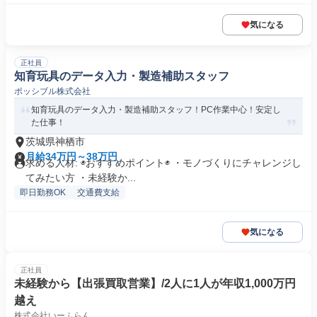
気になる
正社員
知育玩具のデータ入力・製造補助スタッフ
ポッシブル株式会社
知育玩具のデータ入力・製造補助スタッフ！PC作業中心！安定し
た仕事！
茨城県神栖市
月給34万円～38万円
求める人材: ◉おすすめポイント◉ ・モノづくりにチャレンジし
てみたい方 ・未経験か...
即日勤務OK
交通費支給
気になる
正社員
未経験から【出張買取営業】/2人に1人が年収1,000万円
越え
株式会社いーふらん