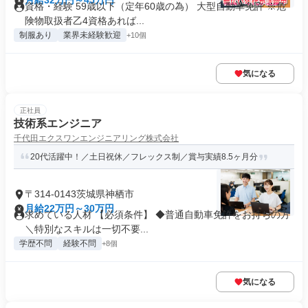
月給32万円～45万円
資格・経験 59歳以下（定年60歳の為） 大型自動車免許 ※危
険物取扱者乙4資格あれば...
制服あり
業界未経験歓迎
+10個
気になる
正社員
技術系エンジニア
千代田エクスワンエンジニアリング株式会社
20代活躍中！／土日祝休／フレックス制／賞与実績8.5ヶ月分
〒314-0143茨城県神栖市
月給22万円～30万円
求めている人材 【必須条件】 ◆普通自動車免許をお持ちの方
＼特別なスキルは一切不要...
学歴不問
経験不問
+8個
気になる