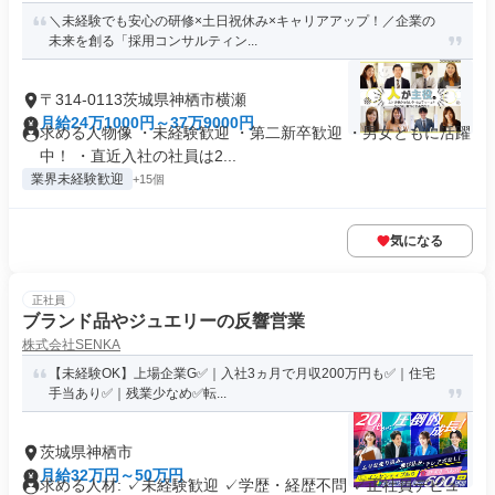
＼未経験でも安心の研修×土日祝休み×キャリアアップ！／企業の
未来を創る「採用コンサルティン...
〒314-0113茨城県神栖市横瀬
月給24万1000円～37万9000円
求める人物像 ・未経験歓迎 ・第二新卒歓迎 ・男女ともに活躍
中！ ・直近入社の社員は2...
業界未経験歓迎
+15個
気になる
正社員
ブランド品やジュエリーの反響営業
株式会社SENKA
【未経験OK】上場企業G✅｜入社3ヵ月で月収200万円も✅｜住宅
手当あり✅｜残業少なめ✅転...
茨城県神栖市
月給32万円～50万円
求める人材: ✓未経験歓迎 ✓学歴・経歴不問 ✓正社員デビュ