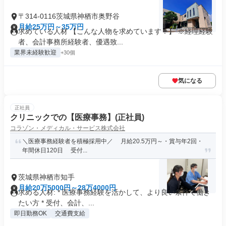
〒314-0116茨城県神栖市奥野谷
月給25万円～35万円
求めている人材 【こんな人物を求めています！】 ※経理経験
者、会計事務所経験者、優遇致...
業界未経験歓迎
+30個
気になる
正社員
クリニックでの【医療事務】(正社員)
コラゾン・メディカル・サービス株式会社
＼医療事務経験者を積極採用中／ 月給20.5万円～・賞与年2回・
年間休日120日 受付...
茨城県神栖市知手
月給20万5000円～28万4000円
求める人材: * 医療事務経験を活かして、より良い条件で働き
たい方 * 受付、会計、...
即日勤務OK
交通費支給