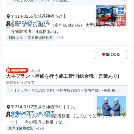
事なしの大型ドライバー／未経験...
〒314-0255茨城県神栖市砂山
月給32万円～45万円
資格・経験 59歳以下（定年60歳の為） 大型自動車免許 ※危
険物取扱者乙4資格あれば...
制服あり
業界未経験歓迎
+10個
気になる
正社員
大手プラント補修を行う施工管理(総合職・営業あり)
株式会社三洋産業
【トップクラスの高待遇】平均年収780万・賞与年3回・転勤無
〒314-0112茨城県神栖市知手中央
年俸400万円～800万円
求めている人材 ✨未経験者歓迎 【このような方にオススメで
す】 ・今の環境に物足りな...
業界未経験歓迎
+19個