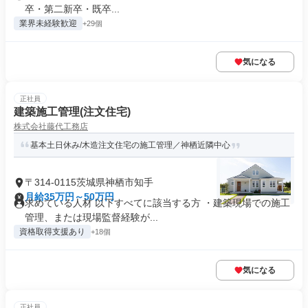
卒・第二新卒・既卒...
業界未経験歓迎
+29個
気になる
正社員
建築施工管理(注文住宅)
株式会社藤代工務店
基本土日休み/木造注文住宅の施工管理／神栖近隣中心
〒314-0115茨城県神栖市知手
月給35万円～50万円
求めている人材 以下すべてに該当する方 ・建築現場での施工
管理、または現場監督経験が...
資格取得支援あり
+18個
気になる
正社員