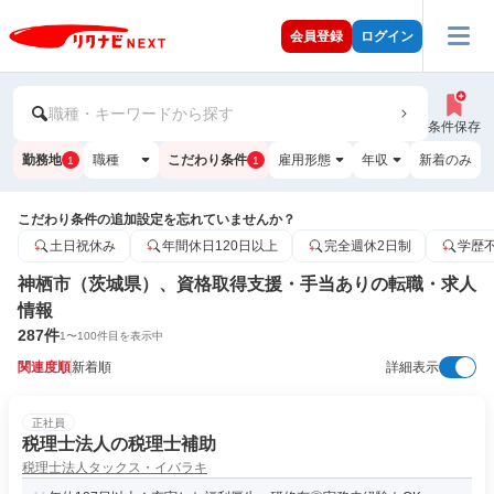
会員登録
ログイン
職種・キーワードから探す
条件保存
勤務地
職種
こだわり条件
雇用形態
年収
新着のみ
1
1
こだわり条件の追加設定を忘れていませんか？
土日祝休み
年間休日120日以上
完全週休2日制
学歴
神栖市（茨城県）、資格取得支援・手当ありの転職・求人
情報
287
件
1
〜
100
件目を表示中
関連度順
新着順
詳細表示
正社員
税理士法人の税理士補助
税理士法人タックス・イバラキ