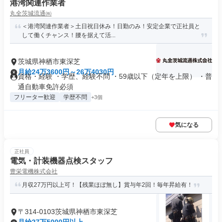
港湾関連作業者
丸全茨城流通㈱
＜港湾関連作業者＞土日祝日休み！日勤のみ！安定企業で正社員と
して働くチャンス！腰を据えて活...
茨城県神栖市東深芝
月給24万3600円～26万4030円
資格・経験 ・学歴、経験不問 ・59歳以下（定年を上限） ・普
通自動車免許必須
フリーター歓迎
学歴不問
+3個
気になる
正社員
電気・計装機器点検スタッフ
豊栄電機株式会社
月収27万円以上可！【残業ほぼ無し】賞与年2回！毎年昇給有！
〒314-0103茨城県神栖市東深芝