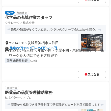
NEW
契約社員
化学品の充填作業スタッフ
クラレテクノ株式会社
経験や知識がなくて大丈夫。/クラレのグループ会社だから安心。
〒314-0102茨城県神栖市東和田
月給22万1557円～24万5295円
求めている人材 ＼年齢不問・学歴不問・未経験歓迎／ チーム
ワークを大切にできる方歓迎で...
業界未経験歓迎
+14個
気になる
派遣社員
医薬品の品質管理補助業務
株式会社テクノプロ
基礎から成長できる研修制度で研究職デビューを本気で応援します