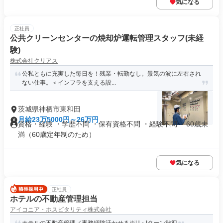
気になる
正社員
公共クリーンセンターの焼却炉運転管理スタッフ(未経
験)
株式会社クリアス
公私ともに充実した毎日を！残業・転勤なし。景気の波に左右され
ない仕事。＜インフラを支える設...
茨城県神栖市東和田
月給23万5000円～26万円
資格・経験 ・学歴不問 ・保有資格不問 ・経験不問 ・60歳未
満（60歳定年制のため）
気になる
正社員
ホテルの不動産管理担当
アイコニア・ホスピタリティ株式会社