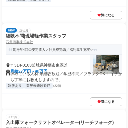
気になる
NEW
正社員
経験不問|現場軽作業スタッフ
石井商事株式会社
賞与年4回◎安定収入／社員寮完備／福利厚生充実✨
〒314-0103茨城県神栖市東深芝
月給27万円～40万円
求めている人材 未経験歓迎／学歴不問／ブランクOK！ イチか
ら丁寧にお教えしますので、...
制服あり
業界未経験歓迎
+22個
気になる
正社員
入出庫フォークリフトオペレーター(リーチフォーク)