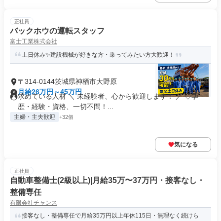
正社員
バックホウの運転スタッフ
富士工業株式会社
土日休み✨建設機械が好きな方・乗ってみたい方大歓迎！
〒314-0144茨城県神栖市大野原
月給26万円～45万円
求めている人材 ＼ 未経験者、心から歓迎します！ ／ ◇学
歴・経験・資格、一切不問！...
主婦・主夫歓迎
+32個
気になる
正社員
自動車整備士(2級以上)|月給35万〜37万円・接客なし・
整備専任
有限会社チャンス
接客なし・整備専任で月給35万円以上年休115日・無理なく続けら