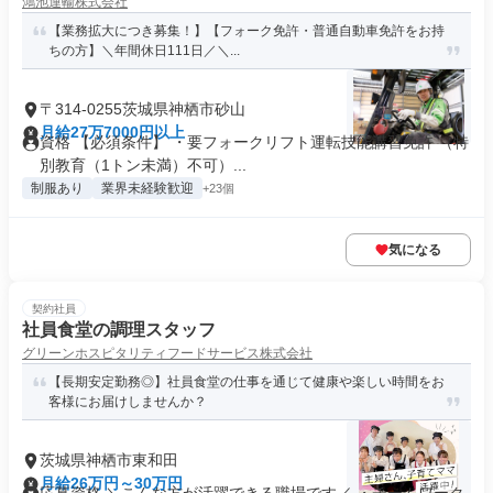
鴻池運輸株式会社
【業務拡大につき募集！】【フォーク免許・普通自動車免許をお持
ちの方】＼年間休日111日／＼...
〒314-0255茨城県神栖市砂山
月給27万7000円以上
資格 【必須条件】 ・要フォークリフト運転技能講習免許 （特
別教育（1トン未満）不可）...
制服あり
業界未経験歓迎
+23個
気になる
契約社員
社員食堂の調理スタッフ
グリーンホスピタリティフードサービス株式会社
【長期安定勤務◎】社員食堂の仕事を通じて健康や楽しい時間をお
客様にお届けしませんか？
茨城県神栖市東和田
月給26万円～30万円