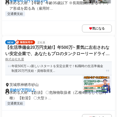
年俸400万円～550万円
求める人材: 【年齢】 年齢35歳以下 ※長期勤続によるキャリ
ア形成を図る為（雇用対...
交通費支給
気になる
NEW
正社員
【生活準備金20万円支給!】年500万~ 景気に左右されな
い安定企業で、あなたもプロのタンクローリードライバ
株式会社丸運
ーに!【福利厚生充実】
年収500万～♪新しいスタートを安定企業で！転職時の生活準備金
制度20万円支給・資格取得支...
茨城県神栖市砂山
月給37万円以上
求める人材: 【必須】 〇危険物取扱者（乙種4類もしくは丙
種） 【歓迎】 〇大型ト...
交通費支給