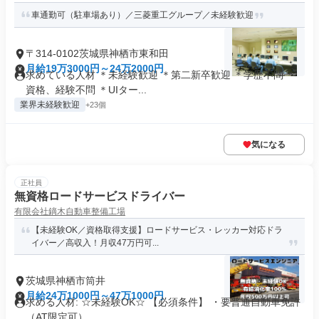
車通勤可（駐車場あり）／三菱重工グループ／未経験歓迎
〒314-0102茨城県神栖市東和田
月給19万3000円～24万2000円
求めている人材 ＊未経験歓迎 ＊第二新卒歓迎 ＊学歴不問 ＊
資格、経験不問 ＊UIター...
業界未経験歓迎
+23個
気になる
正社員
無資格ロードサービスドライバー
有限会社鏑木自動車整備工場
【未経験OK／資格取得支援】ロードサービス・レッカー対応ドラ
イバー／高収入！月収47万円可...
茨城県神栖市筒井
月給24万1000円～47万1000円
求める人材: ☆未経験OK☆ 【必須条件】 ・要普通自動車免許
（AT限定可） ...