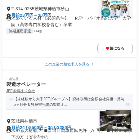
〒314-0255茨城県神栖市砂山
月給23万円～30万円
求めている人材 【必須条件】 ・化学・バイオ系の大学・大学
院（高等専門学校を含む）卒業...
無期雇用派遣
+14個
気になる
この企業の類似求人を見る
正社員
製造オペレーター
JFE条鋼株式会社
【未経験から大手JFEグループへ】資格取得は全額会社負担！賞与
5ヶ月分＆独身寮完備の製造オ...
茨城県神栖市
月給24万8500円～30万2280円
求める人材/能力 ◼︎普通自動車運転免許（AT可） ◼︎年齢35歳以
下の方（省令3号の...