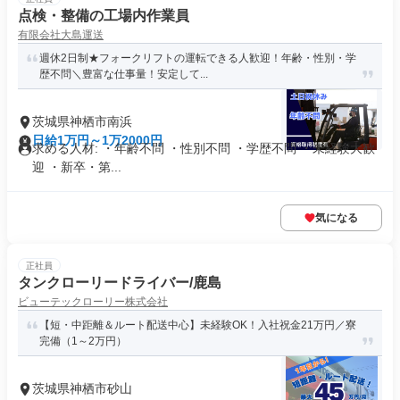
点検・整備の工場内作業員
有限会社大島運送
週休2日制★フォークリフトの運転できる人歓迎！年齢・性別・学
歴不問＼豊富な仕事量！安定して...
茨城県神栖市南浜
日給1万円～1万2000円
求める人材: ・年齢不問 ・性別不問 ・学歴不問 ・未経験大歓
迎 ・新卒・第...
気になる
正社員
タンクローリードライバー/鹿島
ビューテックローリー株式会社
【短・中距離＆ルート配送中心】未経験OK！入社祝金21万円／寮
完備（1～2万円）
茨城県神栖市砂山