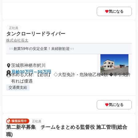
気になる
正社員
タンクローリードライバー
株式会社長太
創業59年の安定企業！未経験歓迎
茨城県神栖市鰐川
月給30万円～50万円
求める人材: 【必須】 ◇大型免許・危険物乙種4類 ◆牽引免許
有れば優遇
交通費支給
気になる
正社員
第二新卒募集 チームをまとめる監督役 施工管理(総合
職)