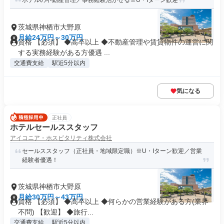
ホテルの不動産管理／事務経験活かせる※U・Iターン歓迎
茨城県神栖市大野原
月給24万円～30万円
資格 【必須】 ◆高卒以上 ◆不動産管理や賃貸物件の運営に関
する実務経験がある方優遇 ...
交通費支給
駅近5分以内
気になる
正社員
ホテルセールススタッフ
アイコニア・ホスピタリティ株式会社
セールススタッフ（正社員・地域限定職）※U・Iターン歓迎／営業
経験者優遇！
茨城県神栖市大野原
月給30万円～43万円
資格 【必須】 ◆高卒以上 ◆何らかの営業経験がある方(業界
不問) 【歓迎】 ◆旅行...
交通費支給
駅近5分以内