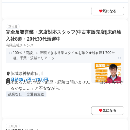
気になる
正社員
完全反響営業・来店対応スタッフ(中古車販売店)|未経験
入社8割・20代30代活躍中
有限会社チャンス
100％「商談」に没頭できる営業スタイルを確立★総在庫1,700台
超。千葉・茨城エリアトッ...
茨城県神栖市日川
月給25万円～70万円
求める人材: 学歴・経歴・経験は問いません！ 「自分でもでき
るかな……」と不安ながら...
残業なし
交通費支給
気になる
正社員