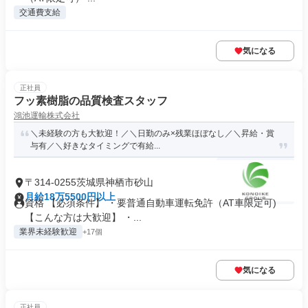
交通費支給
気になる
正社員
フッ素樹脂の品質検査スタッフ
鴻池運輸株式会社
＼未経験の方も大歓迎！／＼日勤のみ×残業ほぼなし／＼昇給・賞
与有／＼好きなタイミングで有給...
〒314-0255茨城県神栖市砂山
月給18万5500円以上
資格 【必須条件】 ・要普通自動車運転免許（AT車限定可)
【こんな方は大歓迎】 ・...
業界未経験歓迎
+17個
気になる
正社員