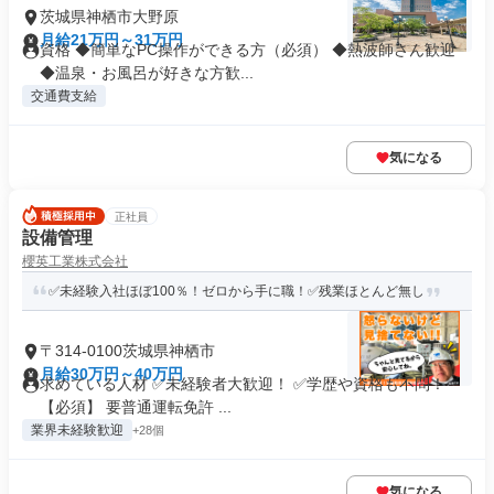
茨城県神栖市大野原
月給21万円～31万円
資格 ◆簡単なPC操作ができる方（必須） ◆熱波師さん歓迎
◆温泉・お風呂が好きな方歓...
交通費支給
気になる
正社員
設備管理
櫻英工業株式会社
✅未経験入社ほぼ100％！ゼロから手に職！✅残業ほとんど無し
〒314-0100茨城県神栖市
月給30万円～40万円
求めている人材 ✅未経験者大歓迎！ ✅学歴や資格も不問！
【必須】 要普通運転免許 ...
業界未経験歓迎
+28個
気になる