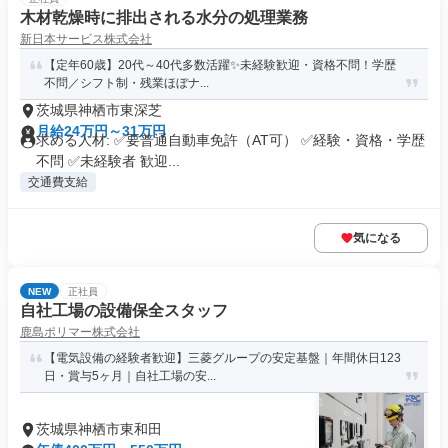
木材乾燥時に排出される水分の処理業務
新日本サービス株式会社
【定年60歳】20代～40代多数活躍✨未経験歓迎・資格不問！学歴
不問／シフト制・残業ほぼナ...
茨城県神栖市東深芝
月給24万円～31万円
求める人材: ✅要普通自動車免許（AT可） ✅経験・資格・学歴
不問 ✅未経験者 歓迎...
交通費支給
気になる
NEW
正社員
自社工場の設備保全スタッフ
鹿島ポリマー株式会社
【電気設備の経験者歓迎】三菱グループの安定基盤｜年間休日123
日・賞与5ヶ月｜自社工場の安...
茨城県神栖市東和田