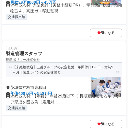
月給36万8000円～45万円
求める人材: 大型免許（実務未経験OK）、牽引免許歓迎、危険
物乙４、高圧ガス移動監視...
交通費支給
気になる
正社員
製造管理スタッフ
鹿島ポリマー株式会社
【未経験歓迎】三菱グループの安定基盤｜年間休日123日・賞与5
ヶ月｜製造ラインの安定稼働と...
茨城県神栖市東和田
年俸400万円～550万円
求める人材: 【年齢】 年齢29歳以下 ※長期勤続によるキャリ
ア形成を図る為（雇用対...
交通費支給
気になる