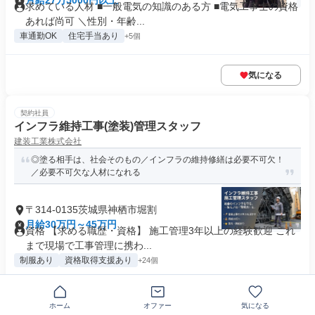
月給27万5000円以上
求めている人材 ■一般電気の知識のある方 ■電気工事士の資格
あれば尚可 ＼性別・年齢...
車通勤OK
住宅手当あり
+5個
気になる
契約社員
インフラ維持工事(塗装)管理スタッフ
建装工業株式会社
◎塗る相手は、社会そのもの／インフラの維持修繕は必要不可欠！
／必要不可欠な人材になれる
〒314-0135茨城県神栖市堀割
月給30万円～45万円
資格 【求める職歴・資格】 施工管理3年以上の経験歓迎 これ
まで現場で工事管理に携わ...
制服あり
資格取得支援あり
+24個
気になる
ホーム
オファー
気になる