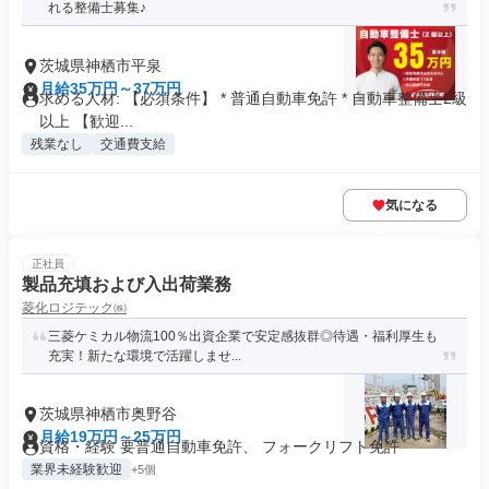
れる整備士募集♪
茨城県神栖市平泉
月給35万円～37万円
求める人材: 【必須条件】 * 普通自動車免許 * 自動車整備士2級
以上 【歓迎...
残業なし
交通費支給
気になる
正社員
製品充填および入出荷業務
菱化ロジテック㈱
三菱ケミカル物流100％出資企業で安定感抜群◎待遇・福利厚生も
充実！新たな環境で活躍しませ...
茨城県神栖市奥野谷
月給19万円～25万円
資格・経験 要普通自動車免許、 フォークリフト免許
業界未経験歓迎
+5個