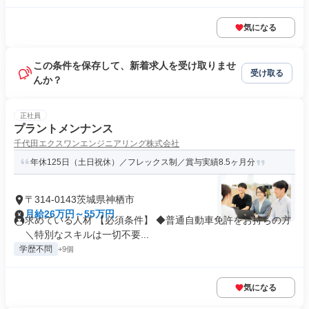
気になる
この条件を保存して、新着求人を受け取りませ
受け取る
んか？
正社員
プラントメンナンス
千代田エクスワンエンジニアリング株式会社
年休125日（土日祝休）／フレックス制／賞与実績8.5ヶ月分
〒314-0143茨城県神栖市
月給26万円～55万円
求めている人材 【必須条件】 ◆普通自動車免許をお持ちの方
＼特別なスキルは一切不要...
学歴不問
+9個
気になる