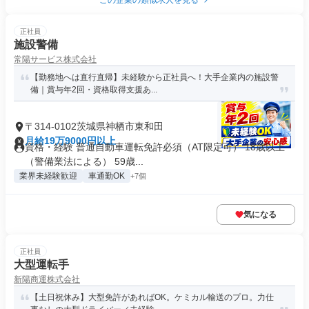
この企業の類似求人を見る
正社員
施設警備
常陽サービス株式会社
【勤務地へは直行直帰】未経験から正社員へ！大手企業内の施設警
備｜賞与年2回・資格取得支援あ...
〒314-0102茨城県神栖市東和田
月給19万9000円以上
資格・経験 普通自動車運転免許必須（AT限定可） 18歳以上
（警備業法による） 59歳...
業界未経験歓迎
車通勤OK
+7個
気になる
正社員
大型運転手
新陽商運株式会社
【土日祝休み】大型免許があればOK。ケミカル輸送のプロ。力仕