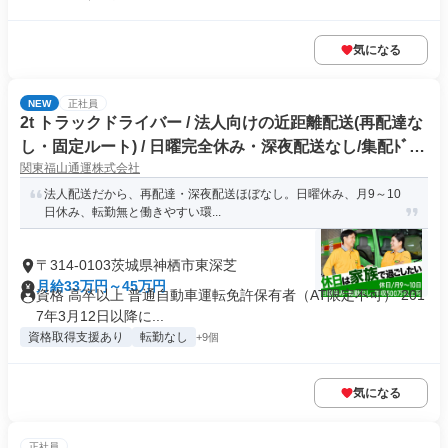
気になる
NEW
正社員
2t トラックドライバー / 法人向けの近距離配送(再配達な
し・固定ルート) / 日曜完全休み・深夜配送なし/集配ﾄﾞﾗｲ
関東福山通運株式会社
ﾊﾞｰ2t(正社員)
法人配送だから、再配達・深夜配送ほぼなし。日曜休み、月9～10
日休み、転勤無と働きやすい環...
〒314-0103茨城県神栖市東深芝
月給33万円～45万円
資格 高卒以上 普通自動車運転免許保有者（AT限定不可） 201
7年3月12日以降に...
資格取得支援あり
転勤なし
+9個
気になる
正社員