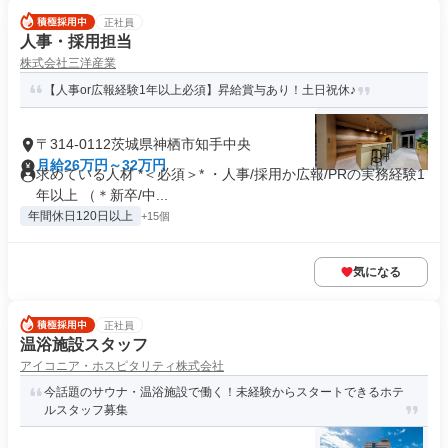
正社員
人事・採用担当
株式会社三洋産業
【人事or広報経験1年以上必須】昇給賞与あり！土日祝休♪
〒314-0112茨城県神栖市知手中央
月給26万円～32万円
求めている人材 *＜必須＞* ・人事/採用か広報/PRの実務経験1
年以上 （＊新卒/中...
年間休日120日以上
+15個
気になる
正社員
温浴施設スタッフ
アイコニア・ホスピタリティ株式会社
今話題のサウナ・温浴施設で働く！未経験からスタートできるホテ
ルスタッフ募集