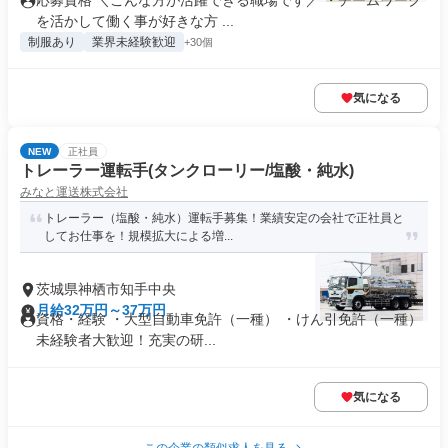
応募資格 ＼こんな方が活躍できる職場です／ ・チームワーク
を活かして働く事が好きな方 ...
制服あり
業界未経験歓迎
+30個
気になる
NEW
正社員
トレーラー運転手(タンクローリー/塩酸・純水)
みなと運送株式会社
トレーラー（塩酸・純水）運転手募集！業績安定の会社で正社員と
してお仕事を！規模拡大による増...
茨城県神栖市知手中央
月給32万円～37万円
資格・経験 ・大型自動車免許（一種） ・けん引免許（一種）
未経験者大歓迎！充実の研...
気になる