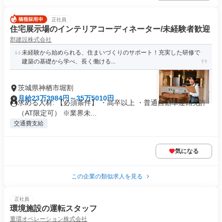
正社員
住宅展示場のインテリアコーディネーター/未経験者歓迎
郡建設株式会社
未経験から始められる、住まいづくりのサポート！充実した研修で
建築の基礎から学べ、長く働ける...
茨城県神栖市堀割
月給23万3984円～35万5010円
求める人材: 【必須条件】 ・高卒以上 ・普通自動車運転免許
（AT限定可） ※業界未...
交通費支給
気になる
この企業の類似求人を見る
正社員
環境施設の運転スタッフ
重環オペレーション株式会社