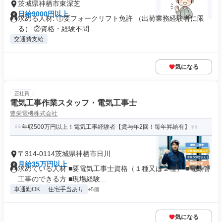
茨城県神栖市東深芝
日給9000円以上
求める人材: ①要フォークリフト免許 （出荷業務経験者に限
る） ②資格・経験不問...
交通費支給
気になる
正社員
電気工事作業スタッフ・電気工事士
豊栄電機株式会社
年収500万円以上！電気工事経験者【賞与年2回！毎年昇給有】
〒314-0114茨城県神栖市日川
月給35万円以上
求めている人材 ■要電気工事士資格（１種又は２種） ■電線管
工事のできる方 ■現場経験...
車通勤OK
住宅手当あり
+5個
気になる