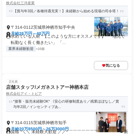
株式会社三洋産業
【賞与年3回／各種待遇充実！】未経験から始める現場の司令塔！
〒314-0112茨城県神栖市知手中央
月給26万円～40万円
求めている人材 *【このような方にオススメです】* 「地元で
転勤なく長く働きたい」 「...
業界未経験歓迎
+16個
気になる
正社員
店舗スタッフ/メガネストアー神栖本店
株式会社アイ・トピア
*接客・販売未経験OK* 《安心の研修制度あり／残業ほぼなし／賞
与年2回／インセンティブあ...
〒314-0115茨城県神栖市知手
月給20万8500円～26万3000円
資格 *＼＼ 未経験大歓迎 ／／* ￣￣￣￣￣￣￣￣￣￣￣￣ ■ 新