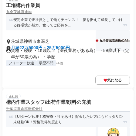
工場構内作業員
丸全茨城流通㈱
安定企業で正社員として働くチャンス！ 腰を据えて成長していけ
る好環境が魅力。奮ってご応募を...
茨城県神栖市東深芝
月給22万9000円～25万5000円
資格・経験 ・18歳以上（深夜業務がある為） ・59歳以下（定
年が60歳の為） ・学歴...
フリーター歓迎
学歴不問
+4個
気になる
正社員
構内作業スタッフ/出荷作業/顔料の充填
千葉港運倉庫株式会社
【UIターン歓迎！格安寮・社宅あり】貯金したい方にもピッタリ◎
未経験OK！資格取得制度あり...