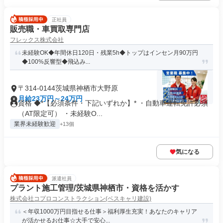
正社員
販売職・車買取専門店
フレックス株式会社
未経験OK◆年間休日120日・残業5h◆トップはインセン月90万円
◆100%反響型◆飛込み...
〒314-0144茨城県神栖市大野原
月給23万円～24万円
資格 ◆*【必須条件・下記いずれか】* ・自動車運転免許必須
（AT限定可） ・未経験O...
業界未経験歓迎
+13個
気になる
派遣社員
プラント施工管理/茨城県神栖市・資格を活かす
株式会社コプロコンストラクション(ベスキャリ建設)
＜年収1000万円目指せる仕事＞福利厚生充実！あなたのキャリア
が活かせるお仕事☆大手で安心...