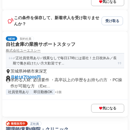
気になる
この条件を保存して、新着求人を受け取りませ
受け取る
んか？
NEW
契約社員
自社倉庫の業務サポートスタッフ
株式会社ユーエスシー
✅正社員登用あり✅残業なしで毎日17時には退社！土日祝休み／長
期で働き続けたい方大歓迎です...
茨城県神栖市東深芝
月給18万5000円
求める人材: 必須要件 ・高卒以上の学歴をお持ちの方 ・PC操
作が可能な方 （Exc...
社員登用あり
即日勤務OK
+1個
気になる
正社員
調理師/常勤/病院・クリニック