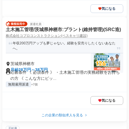
気になる
派遣社員
土木施工管理/茨城県神栖市:プラント(維持管理)(SRC造)
株式会社コプロコンストラクション(ベスキャリ建設)
年収200万円アップも夢じゃない。経験を安売りしたくないあなた
へ。
茨城県神栖市
月給28万円～38万円
応募条件 《 必須条件 》 ・土木施工管理の実務経験をお持ち
の方 《 こんな方にピッ...
無期雇用派遣
+7個
気になる
この企業の類似求人を見る
正社員