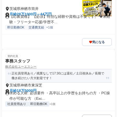
茨城県神栖市筒井
月給28万1000円～44万円
【応募資格】 【必須】特別な経験や資格は不要です。 ★未経
験・フリーター応援/学歴不...
即日勤務OK
交通費支給
+1個
気になる
契約社員
事務スタッフ
株式会社ユーエスシー
正社員登用あり／残業なしで17:30には退社／土日祝休み／長期で
働き続けたい方大歓迎です！
茨城県神栖市東深芝
月給18万5000円
求める人材: 必須要件 ・高卒以上の学歴をお持ちの方 ・PC操
作が可能な方 （Exc...
社員登用あり
即日勤務OK
+1個