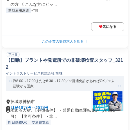
の方 《 こんな方にピッ...
無期雇用派遣
+7個
気になる
この企業の類似求人を見る
正社員
【日勤】プラントや発電所での非破壊検査スタッフ_321
2
イントラストサービス株式会社 茨城
⏰8:00～17:00または8:30～17:30／✅普通免許があればOK／✨未
経験から国家...
茨城県神栖市
月給18万円～20万円
求める人材: 【必須条件】 ・普通自動車運転免許（AT限定
可） 【尚可条件】 ・非...
即日勤務OK
交通費支給