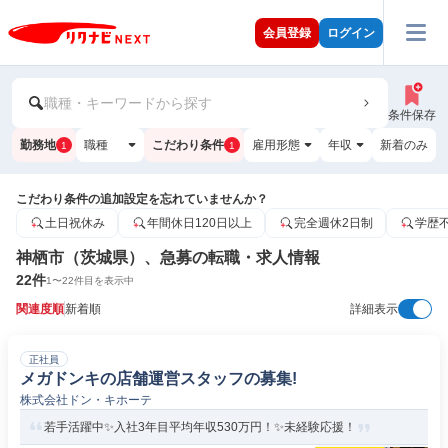
会員登録
ログイン
職種・キーワードから探す
条件保存
勤務地
職種
こだわり条件
雇用形態
年収
新着のみ
1
1
こだわり条件の追加設定を忘れていませんか？
土日祝休み
年間休日120日以上
完全週休2日制
学歴
神栖市（茨城県）、急募の転職・求人情報
22
件
1
〜
22
件目を表示中
関連度順
新着順
詳細表示
正社員
メガドンキの店舗運営スタッフの募集!
株式会社ドン・キホーテ
若手活躍中✨入社3年目平均年収530万円！✨未経験応援！