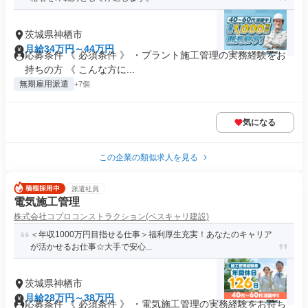
茨城県神栖市
月給34万円～44万円
応募条件 《 必須条件 》 ・プラント施工管理の実務経験をお
持ちの方 《 こんな方に...
無期雇用派遣
+7個
気になる
この企業の類似求人を見る
派遣社員
電気施工管理
株式会社コプロコンストラクション(ベスキャリ建設)
＜年収1000万円目指せる仕事＞福利厚生充実！あなたのキャリア
が活かせるお仕事☆大手で安心...
茨城県神栖市
月給28万円～38万円
応募条件 《 必須条件 》 ・電気施工管理の実務経験をお持ち