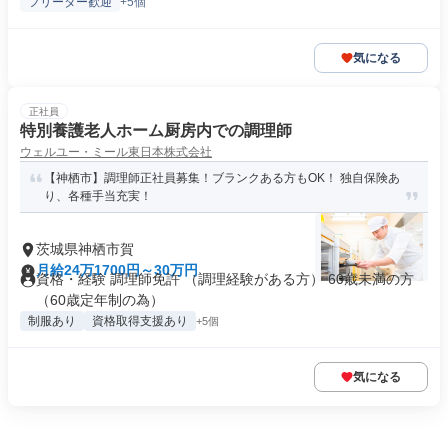
フリーター歓迎
+5個
気になる
正社員
特別養護老人ホーム厨房内での調理師
ウェルユー・ミール東日本株式会社
【神栖市】調理師正社員募集！ブランクある方もOK！ 独自保険あ
り、各種手当充実！
茨城県神栖市賀
月給24万1700円～30万円
資格・経験 調理師免許 （調理経験がある方） 60歳未満の方
（60歳定年制の為）
制服あり
資格取得支援あり
+5個
気になる