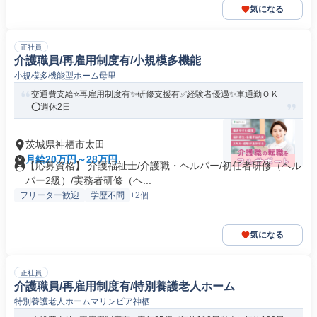
気になる
正社員
介護職員/再雇用制度有/小規模多機能
小規模多機能型ホーム母里
交通費支給⭐️再雇用制度有✨研修支援有✅️経験者優遇✨車通勤ＯＫ
⭕️週休2日
茨城県神栖市太田
月給20万円～28万円
【応募資格】 介護福祉士/介護職・ヘルパー/初任者研修（ヘル
パー2級）/実務者研修（ヘ...
フリーター歓迎
学歴不問
+2個
気になる
正社員
介護職員/再雇用制度有/特別養護老人ホーム
特別養護老人ホームマリンピア神栖