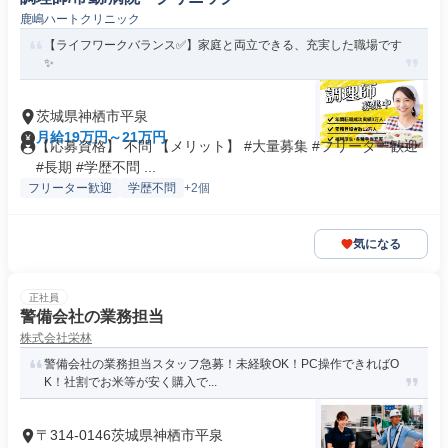
鹿嶋ハートクリニック
【ライフワークバランス✅️】家庭と両立できる、充実した職場です
✨
茨城県神栖市平泉
月給19万円～21万円
【応募資格】 不問 【メリット】 #大量募集 #フリーター歓迎
#長期 #学歴不問 ...
フリーター歓迎
学歴不問
+2個
気になる
正社員
警備会社の業務担当
株式会社栄林
警備会社の業務担当スタッフ急募！未経験OK！PC操作できればO
K！社割でお米等が安く購入で...
〒314-0146茨城県神栖市平泉