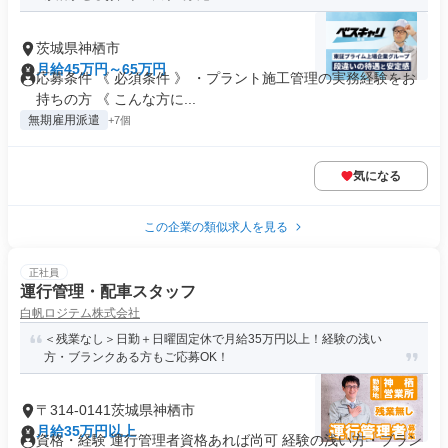
茨城県神栖市
月給45万円～65万円
応募条件 《 必須条件 》 ・プラント施工管理の実務経験をお
持ちの方 《 こんな方に...
無期雇用派遣
+7個
気になる
この企業の類似求人を見る
正社員
運行管理・配車スタッフ
白帆ロジテム株式会社
＜残業なし＞日勤＋日曜固定休で月給35万円以上！経験の浅い
方・ブランクある方もご応募OK！
〒314-0141茨城県神栖市
月給35万円以上
資格・経験 運行管理者資格あれば尚可 経験の浅い方・ブラン