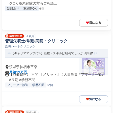
クOK ※未経験の方もご相談...
制服あり
車通勤OK
+5個
気になる
正社員
管理栄養士/常勤/病院・クリニック
鹿嶋ハートクリニック
【キャリアアップに✨】経験・スキルは給与でしっかり評価❗️
茨城県神栖市平泉
月給19万円
【応募資格】 不問 【メリット】 #大量募集 #フリーター歓迎
#長期 #学歴不問 ...
フリーター歓迎
学歴不問
+2個
気になる
派遣社員