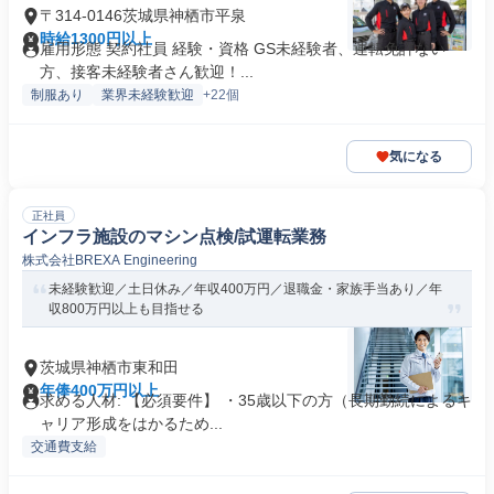
〒314-0146茨城県神栖市平泉
時給1300円以上
雇用形態 契約社員 経験・資格 GS未経験者、運転免許ない
方、接客未経験者さん歓迎！...
制服あり
業界未経験歓迎
+22個
気になる
正社員
インフラ施設のマシン点検/試運転業務
株式会社BREXA Engineering
未経験歓迎／土日休み／年収400万円／退職金・家族手当あり／年
収800万円以上も目指せる
茨城県神栖市東和田
年俸400万円以上
求める人材: 【必須要件】 ・35歳以下の方（長期勤続によるキ
ャリア形成をはかるため...
交通費支給