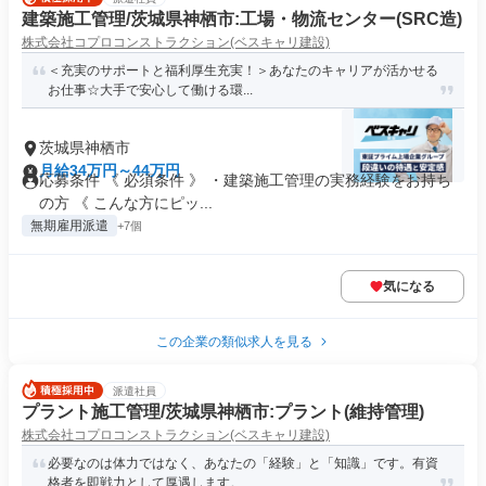
建築施工管理/茨城県神栖市:工場・物流センター(SRC造)
株式会社コプロコンストラクション(ベスキャリ建設)
＜充実のサポートと福利厚生充実！＞あなたのキャリアが活かせる
お仕事☆大手で安心して働ける環...
茨城県神栖市
月給34万円～44万円
応募条件 《 必須条件 》 ・建築施工管理の実務経験をお持ち
の方 《 こんな方にピッ...
無期雇用派遣
+7個
気になる
この企業の類似求人を見る
派遣社員
プラント施工管理/茨城県神栖市:プラント(維持管理)
株式会社コプロコンストラクション(ベスキャリ建設)
必要なのは体力ではなく、あなたの「経験」と「知識」です。有資
格者を即戦力として厚遇します。