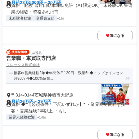
月給23万5000円～30万円
資格・経験 普通自動車運転免許（AT限定OK） 未経験OK 警備
業の経験・資格あれば尚...
未経験者歓迎
交通費支給
+1個
気になる
正社員
営業職・車買取専門店
フレックス株式会社
接客or営業経験2年◆年間休日120日・残業5h◆トップはインセン
月90万円◆100%反響...
〒314-0144茨城県神栖市大野原
月給26万円～29万円
資格 ◆*【必須条件・下記いずれか】* ・業界商材問わず接
客・営業経験2年以上 ・もし...
業界未経験歓迎
+14個
気になる