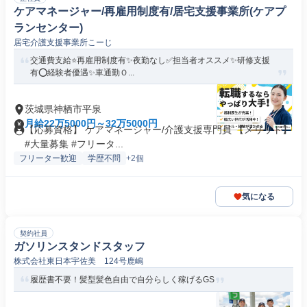
ケアマネージャー/再雇用制度有/居宅支援事業所(ケアプ
ランセンター)
居宅介護支援事業所こーじ
交通費支給⭐️再雇用制度有✨夜勤なし✅️担当者オススメ✨研修支援
有⭕️経験者優遇✨車通勤Ｏ...
茨城県神栖市平泉
月給22万5000円～32万5000円
【応募資格】 ケアマネージャー/介護支援専門員 【メリット】
#大量募集 #フリータ...
フリーター歓迎
学歴不問
+2個
気になる
契約社員
ガソリンスタンドスタッフ
株式会社東日本宇佐美 124号鹿嶋
履歴書不要！髪型髪色自由で自分らしく稼げるGS