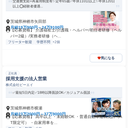
交通費支給⭐️再雇用制度有✨定年65歳✅️年休110日以上✨年休120日
以上⭕️経験者優遇...
茨城県神栖市矢田部
月給19万900円～24万9100円
【応募資格】 介護福祉士/介護職・ヘルパー/初任者研修（ヘル
パー2級）/実務者研修（ヘ...
フリーター歓迎
学歴不問
+2個
気になる
正社員
採用支援の法人営業
株式会社ピーエイ
✅最短5日内定✅18時以降面談OK✅カジュアル面談
茨城県神栖市横瀬
月給23万2000円～37万9000円
【応募資格】 高卒以上 ・未経験OK ・普通自動車運転免許（A
T限定可） ・自家用車を...