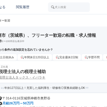
なる
閲覧履歴
求人検索
ター歓迎
栖市（茨城県）、フリーター歓迎の転職・求人情報
件
1
〜
100
件目を表示中
わり条件の追加設定を忘れていませんか？
土日祝休み
年間休日120日以上
完全週休2日制
学歴不問
正社員
税理士法人の税理士補助
税理士法人タックス・イバラキ
年休127日以上！充実した福利厚生・研修有◎実務未経験もOK
〒314-0116茨城県神栖市奥野谷
月給26万円～50万円