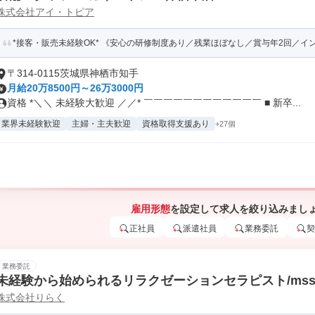
株式会社アイ・トピア
*接客・販売未経験OK* 《安心の研修制度あり／残業ほぼなし／賞与年2回／イ
〒314-0115茨城県神栖市知手
月給20万8500円～26万3000円
資格 *＼＼ 未経験大歓迎 ／／* ￣￣￣￣￣￣￣￣￣￣￣￣ ■ 新卒...
業界未経験歓迎
主婦・主夫歓迎
資格取得支援あり
+27個
雇用形態
を設定して求人を絞り込みまし
正社員
派遣社員
業務委託
契
業務委託
未経験から始められるリラクゼーションセラピスト/ms
株式会社りらく