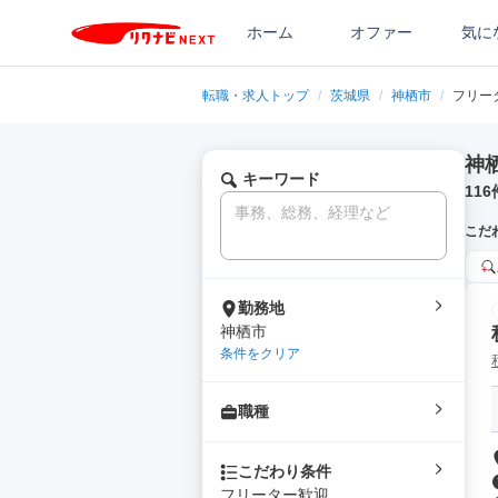
ホーム
オファー
気に
転職・求人トップ
/
茨城県
/
神栖市
/
フリー
神
キーワード
116
こだ
勤務地
神栖市
条件をクリア
職種
こだわり条件
フリーター歓迎