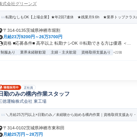
株式会社グリーンズ
転勤なしもOK【上場企業】★年2回7連休 ★残業月9.6h ★業界トップクラ
〒314-0135茨城県神栖市堀割
月給23万9200円～26万3700円
資格 ■応募条件■ 高卒以上 転勤ナシOK ※転勤できる方は優遇 ＜...
制服あり
業界未経験歓迎
主婦・主夫歓迎
資格取得支援あり
+22個
正社員
日勤のみの構内作業スタッフ
三徳運輸株式会社 東工場
＼月給25万円以上×日勤のみ／未経験から始める構内作業｜資格取得支援あり
〒314-0102茨城県神栖市東和田
月給25万円～28万円