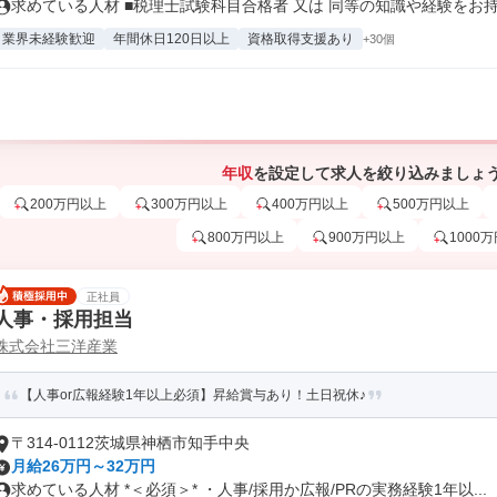
求めている人材 ■税理士試験科目合格者 又は 同等の知識や経験をお持.
業界未経験歓迎
年間休日120日以上
資格取得支援あり
+30個
年収
を設定して求人を絞り込みましょ
200万円以上
300万円以上
400万円以上
500万円以上
800万円以上
900万円以上
1000
正社員
人事・採用担当
株式会社三洋産業
【人事or広報経験1年以上必須】昇給賞与あり！土日祝休♪
〒314-0112茨城県神栖市知手中央
月給26万円～32万円
求めている人材 *＜必須＞* ・人事/採用か広報/PRの実務経験1年以...