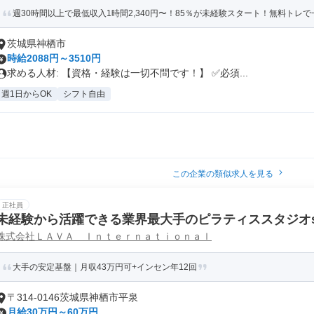
週30時間以上で最低収入1時間2,340円〜！85％が未経験スタート！無料トレで一
茨城県神栖市
時給2088円～3510円
求める人材: 【資格・経験は一切不問です！】 ✅必須...
週1日からOK
シフト自由
この企業の類似求人を見る
正社員
未経験から活躍できる業界最大手のピラティススタジオst
株式会社ＬＡＶＡ Ｉｎｔｅｒｎａｔｉｏｎａｌ
大手の安定基盤｜月収43万円可+インセン年12回
〒314-0146茨城県神栖市平泉
月給30万円～60万円