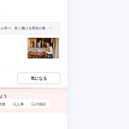
迎
学べ、長く働ける環境が整...
気になる
ょう
総務
人事
中国語