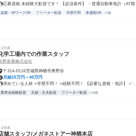
応募資格 未経験大歓迎です！ 【必須条件】 ・普通自動車免許（AT限..
副業・WワークOK
フリーター歓迎
学歴不問
車通勤OK
+7個
正社員
化学工場内での作業スタッフ
浜野産業株式会社
〒314-0116茨城県神栖市奥野谷
月給25万円～40万円
求めている人材 ⭐学歴不問！ ⭐経験不問！ 【必要な資格・免許】 ✅...
業界未経験歓迎
主婦・主夫歓迎
フリーター歓迎
+19個
正社員
店舗スタッフ/メガネストアー神栖本店