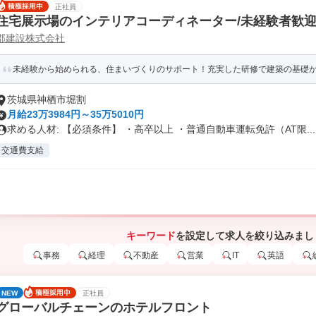
正社員
住宅展示場のインテリアコーディネーター/未経験者歓
郡建設株式会社
未経験から始められる、住まいづくりのサポート！充実した研修で建築の基礎から
茨城県神栖市堀割
月給23万3984円～35万5010円
求める人材: 【必須条件】 ・高卒以上 ・普通自動車運転免許（AT限...
交通費支給
キーワード
を設定して求人を絞り込みまし
事務
経理
不動産
営業
IT
英語
NEW
正社員
グローバルチェーンのホテルフロント