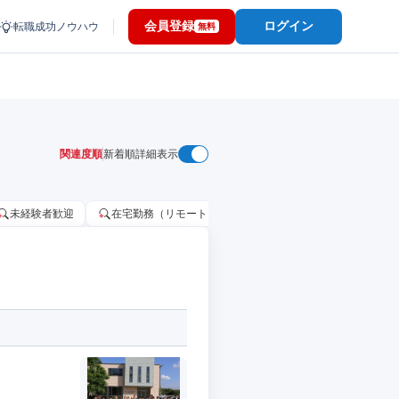
会員登録
ログイン
転職成功ノウハウ
無料
関連度順
新着順
詳細表示
未経験者歓迎
在宅勤務（リモートワーク）OK
家賃補助・住宅手当