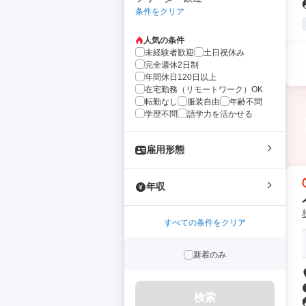
条件をクリア
人気の条件
未経験者歓迎
土日祝休み
完全週休2日制
年間休日120日以上
在宅勤務（リモートワーク）OK
転勤なし
服装自由
年齢不問
学歴不問
語学力を活かせる
雇用形態
年収
すべての条件をクリア
新着のみ
検索