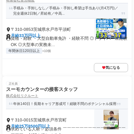
有限会社笹沼物産
手積み・手卸しなし／手積み・手卸し希望は手当あり(月4万円)／
完全週休2日制／昇給有／中高...
〒310-0853茨城県水戸市平須町
月給33万円以上
資格・経験 ・大型自動車免許 ・経験不問 ◎ドライバー未経験
OK ◎大型車の実務未...
年間休日120日以上
+10個
気になる
正社員
スーモカウンターの接客スタッフ
株式会社リクルート
年休140日！長期キャリア形成可！経験不問のポテンシャル採用
〒310-0015茨城県水戸市宮町
月給25万8500円以上
求めている人材 ✅必須条件 ￣￣￣￣￣￣￣￣￣￣￣￣￣￣￣