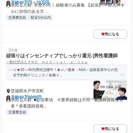
月給40万円～70万円
求める人材: 学歴不問 / 経験者のみ募集 【必須】 ・対人スキ
ルに自信のある方 ...
交通費支給
駅近5分以内
気になる
正社員
頑張りはインセンティブでしっかり還元 |男性看護師
一般社団法人ＡＮＤ ｍｅｄｉｃａｌ ｇｒｏｕｐ
☆★20～40代男性活躍中！★☆／痩身・AGA・泌尿器系中心の完
全予約制クリニック／各種イ...
茨城県水戸市宮町
月給40万9000円
求める人材: ■必須事項 ※業界経験は不問 * 看護師資格保有
者 * 准看護師資格...
交通費支給
気になる