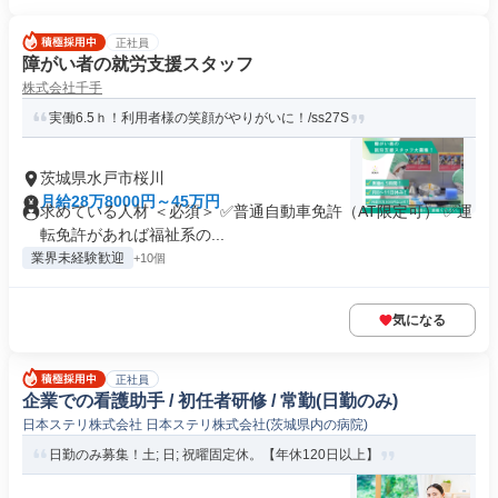
正社員
障がい者の就労支援スタッフ
株式会社千手
実働6.5ｈ！利用者様の笑顔がやりがいに！/ss27S
茨城県水戸市桜川
月給28万8000円～45万円
求めている人材 ＜必須＞ ✅普通自動車免許（AT限定可） ✅運
転免許があれば福祉系の...
業界未経験歓迎
+10個
気になる
正社員
企業での看護助手 / 初任者研修 / 常勤(日勤のみ)
日本ステリ株式会社 日本ステリ株式会社(茨城県内の病院)
日勤のみ募集！土; 日; 祝曜固定休。【年休120日以上】