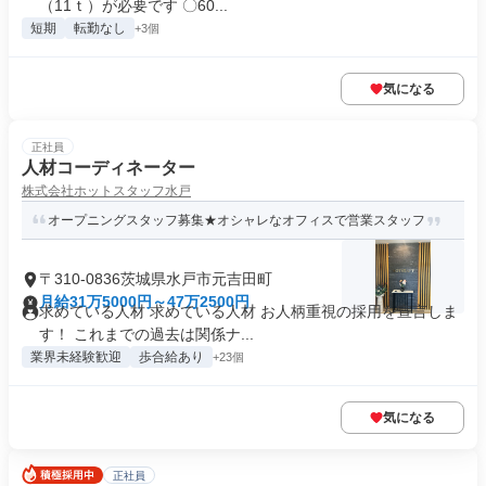
（11ｔ）が必要です 〇60...
短期
転勤なし
+3個
気になる
正社員
人材コーディネーター
株式会社ホットスタッフ水戸
オープニングスタッフ募集★オシャレなオフィスで営業スタッフ
〒310-0836茨城県水戸市元吉田町
月給31万5000円～47万2500円
求めている人材 求めている人材 お人柄重視の採用を宣言しま
す！ これまでの過去は関係ナ...
業界未経験歓迎
歩合給あり
+23個
気になる
正社員