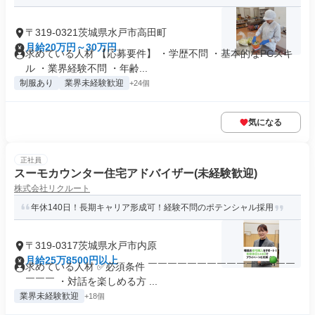
〒319-0321茨城県水戸市高田町
月給20万円～30万円
求めている人材 【応募要件】 ・学歴不問 ・基本的なPCスキ
ル ・業界経験不問 ・年齢...
制服あり
業界未経験歓迎
+24個
気になる
正社員
スーモカウンター住宅アドバイザー(未経験歓迎)
株式会社リクルート
年休140日！長期キャリア形成可！経験不問のポテンシャル採用
〒319-0317茨城県水戸市内原
月給25万8500円以上
求めている人材 ✅必須条件 ￣￣￣￣￣￣￣￣￣￣￣￣￣￣￣
￣￣￣ ・対話を楽しめる方 ...
業界未経験歓迎
+18個