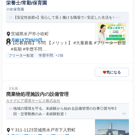
栄養士/常勤/保育園
小吹保育園
【安定性抜群✊️】安心して長く働ける職場で✅️安定した生活を✨
茨城県水戸市小吹町
月給19万9920円
【応募資格】 不問 【メリット】 #大量募集 #フリーター歓迎
#長期 #学歴不問 ...
フリーター歓迎
学歴不問
+2個
気になる
正社員
廃棄物処理施設内の設備管理
カナデビア環境サービス株式会社
地域の環境を守る。未経験から始める設備管理の仕事◎賞与年2
回・交替勤務のみ・未経験歓迎！
〒311-1123茨城県水戸市下入野町