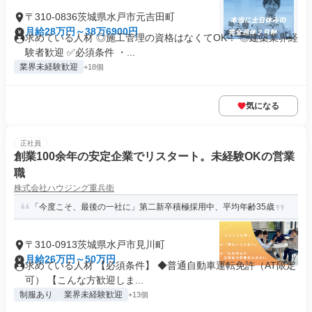
〒310-0836茨城県水戸市元吉田町
月給28万円～38万6900円
求めている人材 ◎施工管理の資格はなくてOK！ ◎建築業界経
験者歓迎 ✅必須条件 ・...
業界未経験歓迎
+18個
気になる
正社員
創業100余年の安定企業でリスタート。未経験OKの営業
職
株式会社ハウジング重兵衛
「今度こそ、最後の一社に」第二新卒積極採用中、平均年齢35歳
〒310-0913茨城県水戸市見川町
月給26万円～50万円
求めている人材 【必須条件】 ◆普通自動車運転免許（AT限定
可） 【こんな方歓迎しま...
制服あり
業界未経験歓迎
+13個