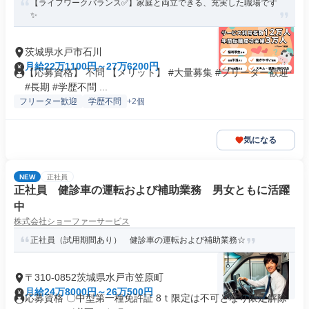
【ライフワークバランス✅️】家庭と両立できる、充実した職場です
✨
茨城県水戸市石川
月給22万1100円～27万6200円
【応募資格】 不問 【メリット】 #大量募集 #フリーター歓迎
#長期 #学歴不問 ...
フリーター歓迎
学歴不問
+2個
気になる
NEW
正社員
正社員 健診車の運転および補助業務 男女ともに活躍
中
株式会社ショーファーサービス
正社員（試用期間あり） 健診車の運転および補助業務☆
〒310-0852茨城県水戸市笠原町
月給24万8000円～26万500円
応募資格 〇中型第一種免許証 8ｔ限定は不可となり限定解除