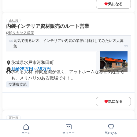
気になる
正社員
内装インテリア資材販売のルート営業
(株)タカヤス産業
元気で明るい方、インテリアや内装の業界に挑戦してみたい方大募
集！
茨城県水戸市河和田町
月給25万円～35万円
求める人材: 仲間意識が強く、アットホームな雰囲気ながら
も、メリハリのある職場です！...
交通費支給
気になる
正社員
40歳以下|生活インフラを支える ガスのルート営業
カンプロ株式会社
ホーム
オファー
気になる