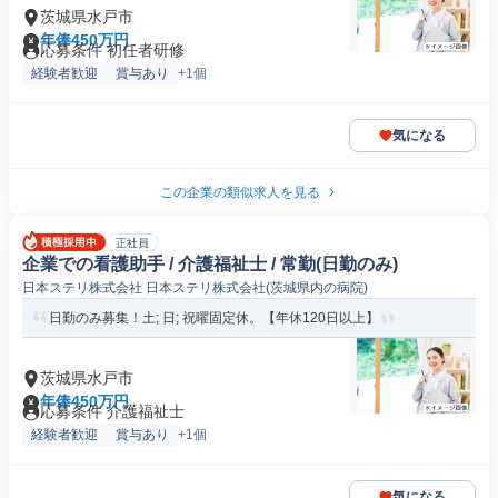
茨城県水戸市
年俸450万円
応募条件 初任者研修
経験者歓迎
賞与あり
+1個
気になる
この企業の類似求人を見る
正社員
企業での看護助手 / 介護福祉士 / 常勤(日勤のみ)
日本ステリ株式会社 日本ステリ株式会社(茨城県内の病院)
日勤のみ募集！土; 日; 祝曜固定休。【年休120日以上】
茨城県水戸市
年俸450万円
応募条件 介護福祉士
経験者歓迎
賞与あり
+1個
気になる