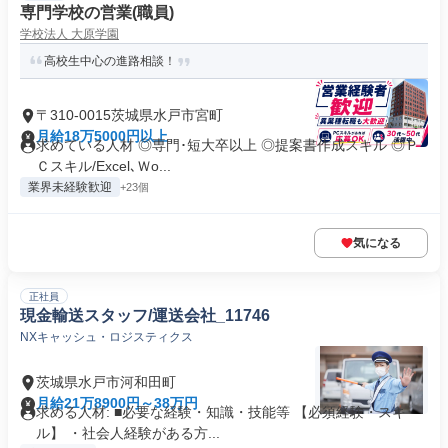
専門学校の営業(職員)
学校法人 大原学園
高校生中心の進路相談！
〒310-0015茨城県水戸市宮町
月給18万5000円以上
求めている人材 ◎専門･短大卒以上 ◎提案書作成スキル ◎Ｐ
Ｃスキル/Excel､Ｗo...
業界未経験歓迎
+23個
気になる
正社員
現金輸送スタッフ/運送会社_11746
NXキャッシュ・ロジスティクス
茨城県水戸市河和田町
月給21万8900円～38万円
求める人材: ■必要な経験・知識・技能等 【必須経験・スキ
ル】 ・社会人経験がある方...