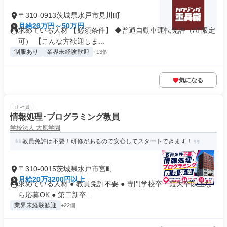
〒310-0913茨城県水戸市見川町
月給26万円～50万円
求めている人材 【必須条件】 ◆普通自動車運転免許（AT限定
可） 【こんな方歓迎しま...
制服あり
業界未経験歓迎
+13個
気になる
正社員
情報処理･プログラミング教員
学校法人 大原学園
教員免許は不要！研修があるので安心してスタートできます！
〒310-0015茨城県水戸市宮町
月給20万3200円以上
求めている人材 ● 教員免許不要 ● 専門学校卒・短大卒以上な
ら応募OK ● 第二新卒...
業界未経験歓迎
+22個