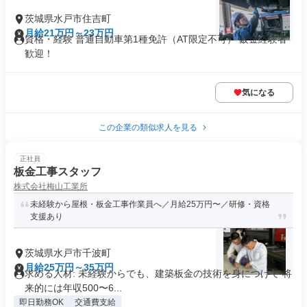
茨城県水戸市住吉町
月給21万円～23万円
資格・経験 普通自動車第1種免許（AT限定不可） 鈑金経験者
歓迎！
気になる
この企業の類似求人を見る
正社員
板金工事スタッフ
株式会社梅山工業所
未経験から屋根・板金工事作業員へ／月給25万円〜／研修・資格
支援あり
茨城県水戸市千波町
月給25万円～35万円
求める人材: 未経験からでも、建築板金の技術を身につけて 将
来的には年収500〜6...
即日勤務OK
交通費支給