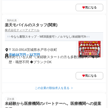
気になる
契約社員
楽天モバイルのスタッフ(関東)
株式会社ティーアイアール
今なら書類スキップ・WEB面接可✨️ノルマなし/未経験可/h
〒310-0914茨城県水戸市小吹町
月給28万円～32万円
求めている人材 ＼未経験スタートの方も多数活躍中／ ◆学
歴・職歴不問 ◆ブランクOK
気になる
この企業の類似求人を見る
正社員
未経験から医療機関のパートナーへ。医療機関への提案