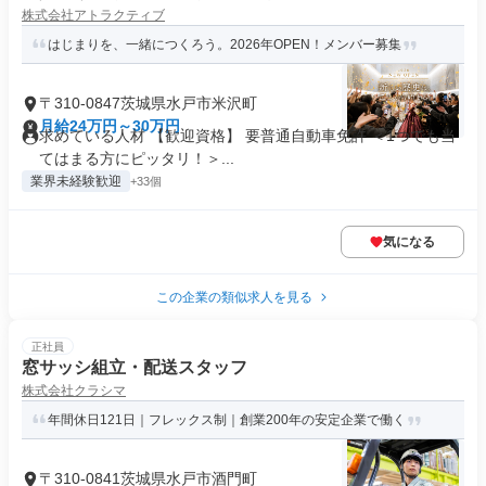
株式会社アトラクティブ
はじまりを、一緒につくろう。2026年OPEN！メンバー募集
〒310-0847茨城県水戸市米沢町
月給24万円～30万円
求めている人材 【歓迎資格】 要普通自動車免許 ＜1つでも当
てはまる方にピッタリ！＞...
業界未経験歓迎
+33個
気になる
この企業の類似求人を見る
正社員
窓サッシ組立・配送スタッフ
株式会社クラシマ
年間休日121日｜フレックス制｜創業200年の安定企業で働く
〒310-0841茨城県水戸市酒門町