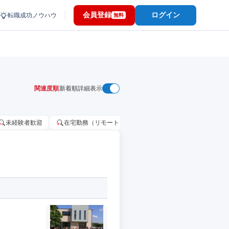
会員登録
ログイン
転職成功ノウハウ
無料
関連度順
新着順
詳細表示
未経験者歓迎
在宅勤務（リモートワーク）OK
家賃補助・住宅手当