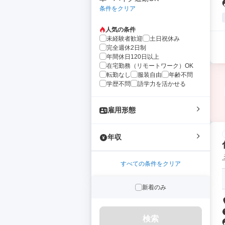
条件をクリア
人気の条件
未経験者歓迎
土日祝休み
完全週休2日制
年間休日120日以上
在宅勤務（リモートワーク）OK
転勤なし
服装自由
年齢不問
学歴不問
語学力を活かせる
雇用形態
年収
すべての条件をクリア
新着のみ
検索