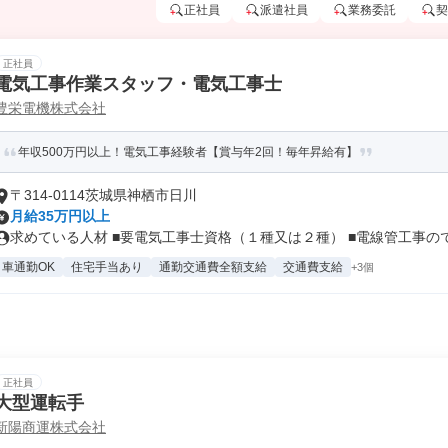
正社員
派遣社員
業務委託
契
正社員
電気工事作業スタッフ・電気工事士
豊栄電機株式会社
年収500万円以上！電気工事経験者【賞与年2回！毎年昇給有】
〒314-0114茨城県神栖市日川
月給35万円以上
求めている人材 ■要電気工事士資格（１種又は２種） ■電線管工事のでき
車通勤OK
住宅手当あり
通勤交通費全額支給
交通費支給
+3個
正社員
大型運転手
新陽商運株式会社