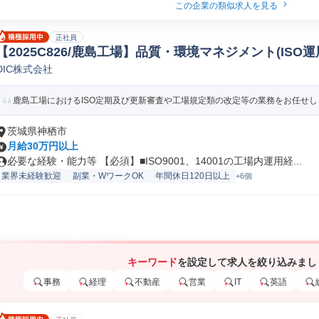
この企業の類似求人を見る
正社員
【2025C826/鹿島工場】品質・環境マネジメント(ISO
DIC株式会社
他品質保証(機械/電気/電子製品専門職)
鹿島工場におけるISO定期及び更新審査や工場規定類の改定等の業務をお任せします。
茨城県神栖市
月給30万円以上
必要な経験・能力等 【必須】■ISO9001、14001の工場内運用経...
業界未経験歓迎
副業・WワークOK
年間休日120日以上
+6個
キーワード
を設定して求人を絞り込みまし
事務
経理
不動産
営業
IT
英語