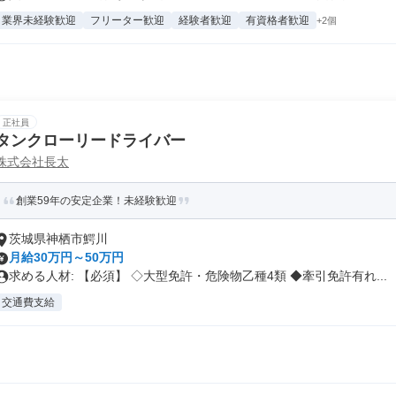
業界未経験歓迎
フリーター歓迎
経験者歓迎
有資格者歓迎
+2個
正社員
タンクローリードライバー
株式会社長太
創業59年の安定企業！未経験歓迎
茨城県神栖市鰐川
月給30万円～50万円
求める人材: 【必須】 ◇大型免許・危険物乙種4類 ◆牽引免許有れ...
交通費支給