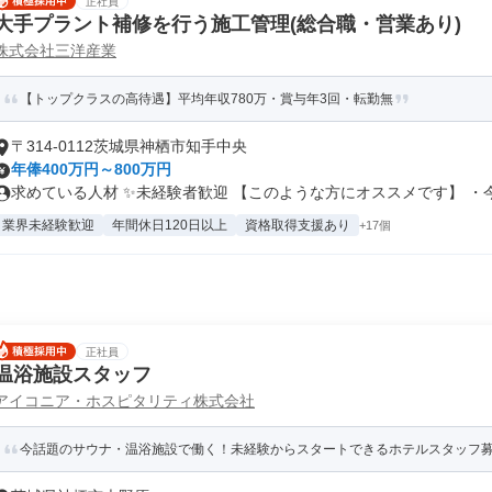
正社員
大手プラント補修を行う施工管理(総合職・営業あり)
株式会社三洋産業
【トップクラスの高待遇】平均年収780万・賞与年3回・転勤無
〒314-0112茨城県神栖市知手中央
年俸400万円～800万円
求めている人材 ✨未経験者歓迎 【このような方にオススメです】 ・今.
業界未経験歓迎
年間休日120日以上
資格取得支援あり
+17個
正社員
温浴施設スタッフ
アイコニア・ホスピタリティ株式会社
今話題のサウナ・温浴施設で働く！未経験からスタートできるホテルスタッフ