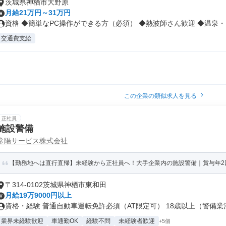
茨城県神栖市大野原
月給21万円～31万円
資格 ◆簡単なPC操作ができる方（必須） ◆熱波師さん歓迎 ◆温泉・お
交通費支給
この企業の類似求人を見る
正社員
施設警備
常陽サービス株式会社
【勤務地へは直行直帰】未経験から正社員へ！大手企業内の施設警備｜賞与年2
〒314-0102茨城県神栖市東和田
月給19万9000円以上
資格・経験 普通自動車運転免許必須（AT限定可） 18歳以上（警備業法.
業界未経験歓迎
車通勤OK
経験不問
未経験者歓迎
+5個