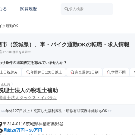
なる
閲覧履歴
求人検索
イク通勤OK
栖市（茨城県）、車・バイク通勤OKの転職・求人情報
件
1
〜
100
件目を表示中
わり条件の追加設定を忘れていませんか？
土日祝休み
年間休日120日以上
完全週休2日制
学歴不問
正社員
税理士法人の税理士補助
税理士法人タックス・イバラキ
年休127日以上！充実した福利厚生・研修有◎実務未経験もOK
〒314-0116茨城県神栖市奥野谷
月給26万円～50万円