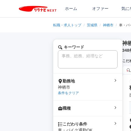
ホーム
オファー
気に
転職・求人トップ
/
茨城県
/
神栖市
/
車・バ
神
キーワード
348
こだ
勤務地
神栖市
条件をクリア
職種
こだわり条件
車・バイク通勤OK