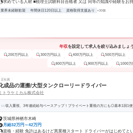
求めている人材 ■税理士試験科目合格者 又は 同等の知識や経験をお持.
業界未経験歓迎
年間休日120日以上
資格取得支援あり
+30個
年収
を設定して求人を絞り込みましょ
200万円以上
300万円以上
400万円以上
500万円以上
800万円以上
900万円以上
1000
正社員
化成品の運搬/大型タンクローリードライバー
ミトラケミカル株式会社
収入重視、3年連続給与ベースアップ！プライベート重視の方にも◎基本1回1
茨城県神栖市木崎
月給32万円～42万円
資格・経験 免許はあるけど異業種スタート ドライバーがはじめてという