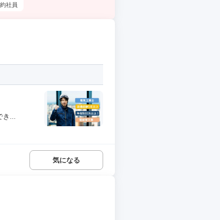
約社員
...
気になる