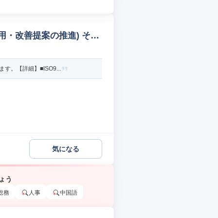
運用・改善提案の推進) その
【詳細】■ISO9...
気になる
ょう
総務
人事
中国語