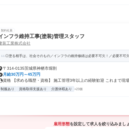
契約社員
インフラ維持工事(塗装)管理スタッフ
建装工業株式会社
◎塗る相手は、社会そのもの／インフラの維持修繕は必要不可欠！／必要不可
〒314-0135茨城県神栖市堀割
月給30万円～45万円
資格 【求める職歴・資格】 施工管理3年以上の経験歓迎 これまで現場.
制服あり
資格取得支援あり
介護休暇あり
+23個
雇用形態
を設定して求人を絞り込みまし