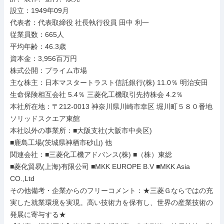
設立：1949年09月

代表者：代表取締役 社長執行役員 田中 利一

従業員数：665人

平均年齢：46.3歳

資本金：3,956百万円

株式公開：プライム市場

主な株主：日本マスタートラスト信託銀行(株) 11.0％ 明治安田
生命保険相互会社 5.4％ 三菱化工機取引先持株会 4.2％

本社所在地：〒212-0013 神奈川県川崎市幸区 堀川町５８０番地 
ソリッドスクエア東館

本社以外の事業所：■大阪支社(大阪市中央区)

■鹿島工場(茨城県神栖市砂山) 他

関連会社：■三菱化工機アドバンス(株) ■（株）東総

■菱化貿易(上海)有限公司 ■MKK EUROPE B.V ■MKK Asia 
CO.,Ltd

その他備考・企業からのフリーコメント：★三菱Ｇならではの充
実した就業環境を実現。高い技術力を保有し、世界の産業技術の
発展に寄与する★
