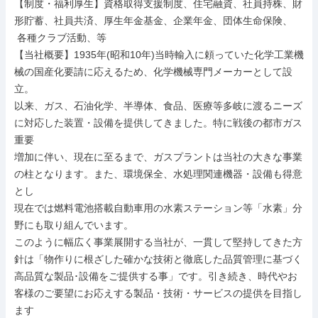
【制度・福利厚生】資格取得支援制度、住宅融資、社員持株、財
形貯蓄、社員共済、厚生年金基金、企業年金、団体生命保険、

 各種クラブ活動、等

【当社概要】1935年(昭和10年)当時輸入に頼っていた化学工業機
械の国産化要請に応えるため、化学機械専門メーカーとして設
立。

以来、ガス、石油化学、半導体、食品、医療等多岐に渡るニーズ
に対応した装置・設備を提供してきました。特に戦後の都市ガス
重要

増加に伴い、現在に至るまで、ガスプラントは当社の大きな事業
の柱となります。また、環境保全、水処理関連機器・設備も得意
とし

現在では燃料電池搭載自動車用の水素ステーション等「水素」分
野にも取り組んでいます。

このように幅広く事業展開する当社が、一貫して堅持してきた方
針は「物作りに根ざした確かな技術と徹底した品質管理に基づく

高品質な製品･設備をご提供する事」です。引き続き、時代やお
客様のご要望にお応えする製品・技術・サービスの提供を目指し
ます
