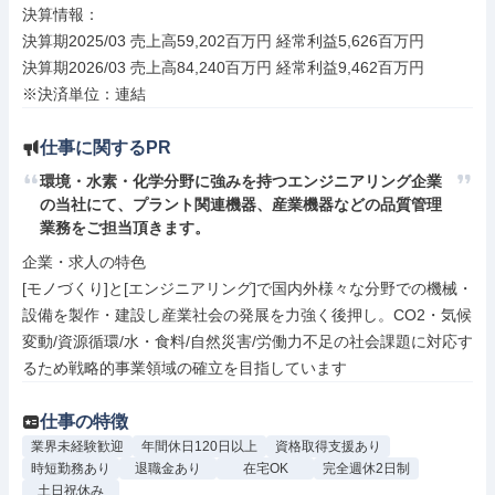
決算情報：

決算期2025/03 売上高59,202百万円 経常利益5,626百万円

決算期2026/03 売上高84,240百万円 経常利益9,462百万円

※決済単位：連結
仕事に関するPR
環境・水素・化学分野に強みを持つエンジニアリング企業
の当社にて、プラント関連機器、産業機器などの品質管理
業務をご担当頂きます。
企業・求人の特色

[モノづくり]と[エンジニアリング]で国内外様々な分野での機械・
設備を製作・建設し産業社会の発展を力強く後押し。CO2・気候
変動/資源循環/水・食料/自然災害/労働力不足の社会課題に対応す
るため戦略的事業領域の確立を目指しています
仕事の特徴
業界未経験歓迎
年間休日120日以上
資格取得支援あり
時短勤務あり
退職金あり
在宅OK
完全週休2日制
土日祝休み