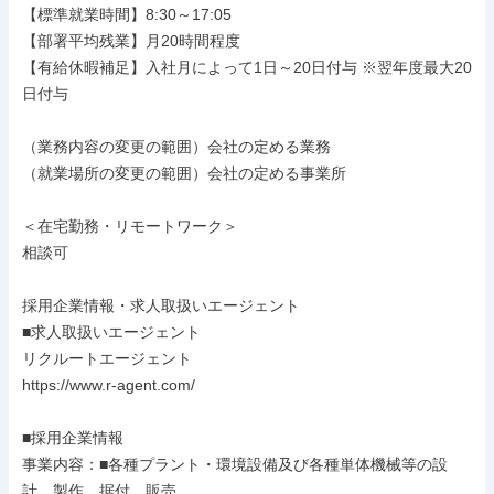
【標準就業時間】8:30～17:05

【部署平均残業】月20時間程度

【有給休暇補足】入社月によって1日～20日付与 ※翌年度最大20
日付与

（業務内容の変更の範囲）会社の定める業務

（就業場所の変更の範囲）会社の定める事業所

＜在宅勤務・リモートワーク＞

相談可

採用企業情報・求人取扱いエージェント

■求人取扱いエージェント

リクルートエージェント

https://www.r-agent.com/

■採用企業情報

事業内容：■各種プラント・環境設備及び各種単体機械等の設
計、製作、据付、販売
