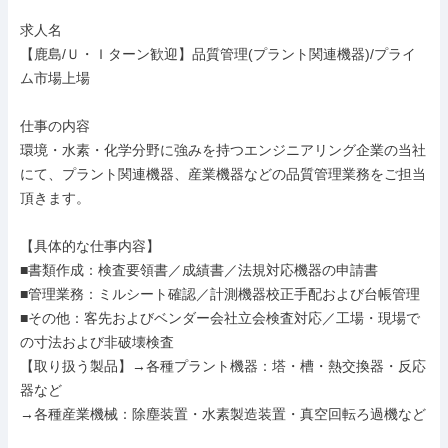
求人名

【鹿島/Ｕ・Ｉターン歓迎】品質管理(プラント関連機器)/プライ
ム市場上場

仕事の内容

環境・水素・化学分野に強みを持つエンジニアリング企業の当社
にて、プラント関連機器、産業機器などの品質管理業務をご担当
頂きます。

【具体的な仕事内容】

■書類作成：検査要領書／成績書／法規対応機器の申請書

■管理業務：ミルシート確認／計測機器校正手配および台帳管理

■その他：客先およびベンダー会社立会検査対応／工場・現場で
の寸法および非破壊検査

【取り扱う製品】→各種プラント機器：塔・槽・熱交換器・反応
器など

→各種産業機械：除塵装置・水素製造装置・真空回転ろ過機など
