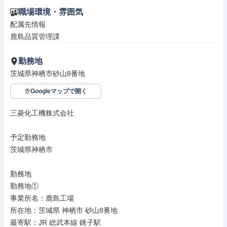
職場環境・雰囲気
配属先情報

鹿島品質管理課
勤務地
茨城県神栖市砂山8番地
Googleマップで開く
三菱化工機株式会社

予定勤務地

茨城県神栖市

勤務地

勤務地①

事業所名：鹿島工場

所在地：茨城県 神栖市 砂山8番地

最寄駅：JR 総武本線 銚子駅
