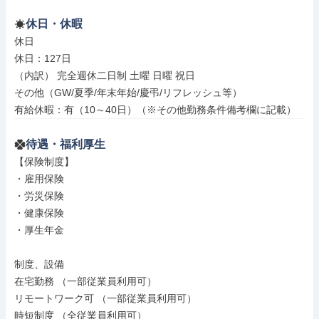
休日・休暇
休日

休日：127日

（内訳） 完全週休二日制 土曜 日曜 祝日

その他（GW/夏季/年末年始/慶弔/リフレッシュ等）

有給休暇：有（10～40日）（※その他勤務条件備考欄に記載）
待遇・福利厚生
【保険制度】

・雇用保険

・労災保険

・健康保険

・厚生年金

制度、設備

在宅勤務 （一部従業員利用可）

リモートワーク可 （一部従業員利用可）

時短制度 （全従業員利用可）
