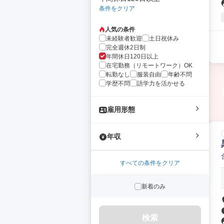
条件をクリア
人気の条件
未経験者歓迎
土日祝休み
完全週休2日制
年間休日120日以上
在宅勤務（リモートワーク）OK
転勤なし
服装自由
年齢不問
学歴不問
語学力を活かせる
雇用形態
年収
すべての条件をクリア
新着のみ
検索