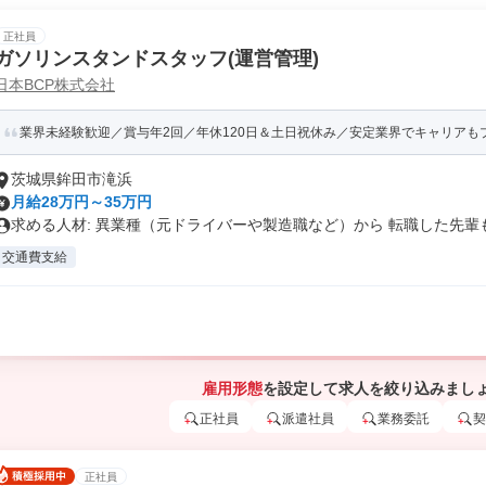
正社員
ガソリンスタンドスタッフ(運営管理)
日本BCP株式会社
業界未経験歓迎／賞与年2回／年休120日＆土日祝休み／安定業界でキャリアも
茨城県鉾田市滝浜
月給28万円～35万円
求める人材: 異業種（元ドライバーや製造職など）から 転職した先輩も.
交通費支給
雇用形態
を設定して求人を絞り込みまし
正社員
派遣社員
業務委託
契
正社員