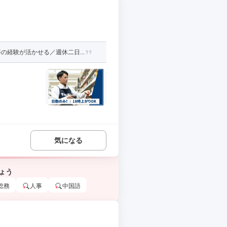
経験が活かせる／週休二日...
気になる
ょう
総務
人事
中国語