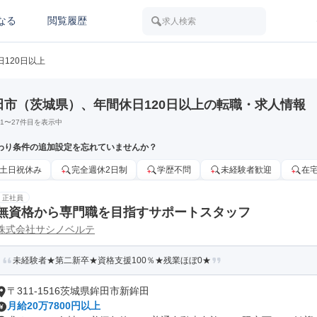
なる
閲覧履歴
求人検索
日120日以上
田市（茨城県）、年間休日120日以上の転職・求人情報
1
〜
27
件目を表示中
わり条件の追加設定を忘れていませんか？
土日祝休み
完全週休2日制
学歴不問
未経験者歓迎
在
正社員
無資格から専門職を目指すサポートスタッフ
株式会社サシノベルテ
未経験者★第二新卒★資格支援100％★残業ほぼ0★
〒311-1516茨城県鉾田市新鉾田
月給20万7800円以上