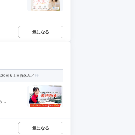
気になる
20日＆土日祝休み／
..
気になる