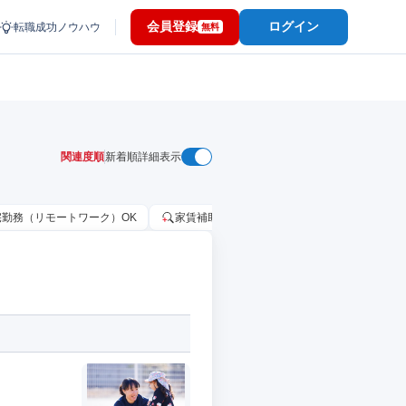
会員登録
ログイン
転職成功ノウハウ
無料
関連度順
新着順
詳細表示
宅勤務（リモートワーク）OK
家賃補助・住宅手当あり
固定給25万円