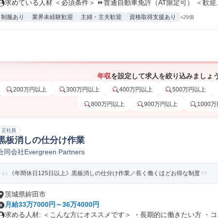
求めている人材 ＜必須条件＞ ⏩普通自動車免許（AT限定可） ＜歓迎..
制服あり
業界未経験歓迎
主婦・主夫歓迎
資格取得支援あり
+29個
年収
を設定して求人を絞り込みましょ
200万円以上
300万円以上
400万円以上
500万円以上
800万円以上
900万円以上
1000
正社員
黒板消しの仕分け作業
合同会社Evergreen Partners
《年間休日125日以上》黒板消しの仕分け作業／長く働くほどお得な制度
茨城県鉾田市
月給33万7000円～36万4000円
求める人材: ＜こんな方にオススメです＞ ・長期的に働きたい方 ・コ..