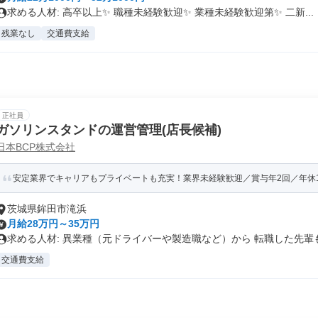
求める人材: 高卒以上✨ 職種未経験歓迎✨ 業種未経験歓迎第✨ 二新...
残業なし
交通費支給
正社員
ガソリンスタンドの運営管理(店長候補)
日本BCP株式会社
安定業界でキャリアもプライベートも充実！業界未経験歓迎／賞与年2回／年休1
茨城県鉾田市滝浜
月給28万円～35万円
求める人材: 異業種（元ドライバーや製造職など）から 転職した先輩も.
交通費支給