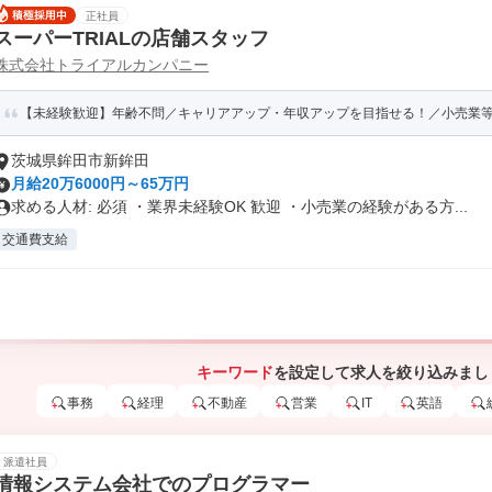
正社員
スーパーTRIALの店舗スタッフ
株式会社トライアルカンパニー
【未経験歓迎】年齢不問／キャリアアップ・年収アップを目指せる！／小売業等の
茨城県鉾田市新鉾田
月給20万6000円～65万円
求める人材: 必須 ・業界未経験OK 歓迎 ・小売業の経験がある方...
交通費支給
キーワード
を設定して求人を絞り込みまし
事務
経理
不動産
営業
IT
英語
派遣社員
情報システム会社でのプログラマー