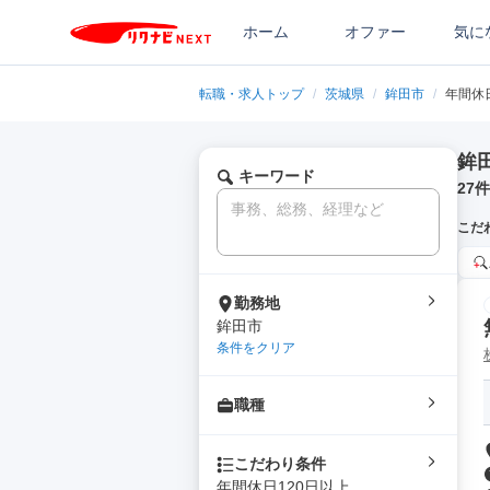
ホーム
オファー
気に
転職・求人トップ
/
茨城県
/
鉾田市
/
年間休
鉾
キーワード
27
件
こだ
勤務地
鉾田市
条件をクリア
職種
こだわり条件
年間休日120日以上