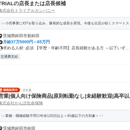
TRIALの店長または店長候補
株式会社トライアルカンパニー
小売事業にIOTを取り込み、爆発的な成長を実現。今後も出店が続くスマートスト
茨城県鉾田市新鉾田
月給37万5000円～65万円
求める人材: 必須 【学歴・年齢不問】店長経験がある方 ～以下いず...
交通費支給
正社員
営業|個人向け保険商品|原則転勤なし|未経験歓迎|高卒以
株式会社かんぽ生命保険
業種・職種経験不問◎年休120日以上＜45歳以下の方対象＞
茨城県鉾田市鉾田