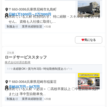
〒660-0086兵庫県尼崎市丸島町
日給1万1000円～2万7000円
求めている人材 性別問わず、特に経験・スキルは 必要ありま
せん。 資格も入社後に取得し...
制服あり
業界未経験歓迎
+31個
気になる
正社員
ロードサービススタッフ
株式会社杉原自動車
✨未経験OK✨賞与年3回✅時短勤務制度あり✅
〒660-0064兵庫県尼崎市稲葉荘
月給25万円～54万円
求めている人材 ＜必須＞ 〇高校卒業以上 〇中型自動車免許
または 準中型自動車免...
制服あり
業界未経験歓迎
+25個