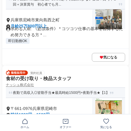
回＋決算賞与 初心者でも月...
兵庫県尼崎市東向島西之町
月給25万800円以上
求める人材: 《必須条件》 * コツコツ仕事の基本を習得するた
め努力できる方 * ...
即日勤務OK
気になる
契約社員
食材の受け取り・検品スタッフ
ナッシュ株式会社
夜勤で高収入◎皆勤手当★最高時給1500円+夜勤手当★【1】
〒661-0976兵庫県尼崎市
時給1200円～1500円
求めている人材 未経験歓迎！！性別不問（長期勤務）♪ ⇒正
社員を目指して働きたい方大歓...
ホーム
オファー
気になる
業界未経験歓迎
+37個