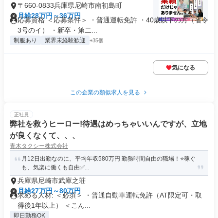
〒660-0833兵庫県尼崎市南初島町
月給28万円～36万円
応募資格 ＜応募条件＞ ・普通運転免許 ・40歳以下の方（省令
3号のイ） ・新卒・第二...
制服あり
業界未経験歓迎
+35個
気になる
この企業の類似求人を見る
正社員
弊社を救うヒーロー!待遇はめっちゃいいんですが、立地
が良くなくて、、、
青木タクシー株式会社
月12日出勤なのに、平均年収580万円 勤務時間自由の職場！⭐️稼ぐ
も、気楽に働くも自由✅...
兵庫県尼崎市武庫之荘
月給27万円～80万円
求める人材: ＜必須＞ ・普通自動車運転免許（AT限定可・取
得後1年以上） ＜こん...
即日勤務OK