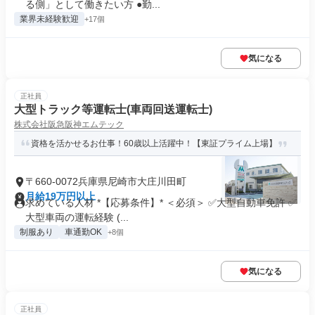
る側」として働きたい方 ●勤...
業界未経験歓迎
+17個
気になる
正社員
大型トラック等運転士(車両回送運転士)
株式会社阪急阪神エムテック
資格を活かせるお仕事！60歳以上活躍中！【東証プライム上場】
〒660-0072兵庫県尼崎市大庄川田町
月給19万円以上
求めている人材 *【応募条件】* ＜必須＞ ✅大型自動車免許 ✅
大型車両の運転経験 (...
制服あり
車通勤OK
+8個
気になる
正社員