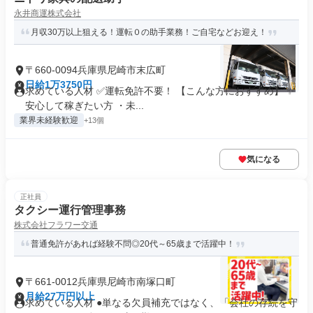
永井商運株式会社
月収30万以上狙える！運転０の助手業務！ご自宅などお迎え！
〒660-0094兵庫県尼崎市末広町
日給1万3750円
求めている人材 ✅運転免許不要！ 【こんな方におすすめ】 ✨
安心して稼ぎたい方 ・未...
業界未経験歓迎
+13個
気になる
正社員
タクシー運行管理事務
株式会社フラワー交通
普通免許があれば経験不問◎20代～65歳まで活躍中！
〒661-0012兵庫県尼崎市南塚口町
月給27万円以上
求めている人材 ●単なる欠員補充ではなく、「会社の存続を守