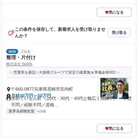
気になる
この条件を保存して、新着求人を受け取りませ
受け取る
んか？
NEW
正社員
整理・片付け
株式会社 Spirits
営業所を新設✨大規模グループで安定◎残業無＆準備金有002
〒660-0877兵庫県尼崎市宮内町
月給30万円～50万円
求めている人材 ＼20代・30代・40代と幅広く活躍中／ ⏩学歴
不問／経験不問／資格...
業界未経験歓迎
+19個
気になる