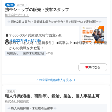
NEW
正社員
携帯ショップの販売・接客スタッフ
株式会社ブライト
週休2日＆賞与・業績連動賞与の合計年4回✨残業ゼロで定時退社
〒660-0054兵庫県尼崎市西立花町
月給22万円～24万円
求めている人材 【必須条件】 ■高卒以上 ■未経験の方や異業種
からの挑戦を大歓迎！ ...
制服あり
業界未経験歓迎
+23個
気になる
この企業の類似求人を見る
正社員
職人作業(溶接、研削等)、鍛治、製缶、個人事業主可
株式会社岡福商店
職人長期採用・未経験者活躍中