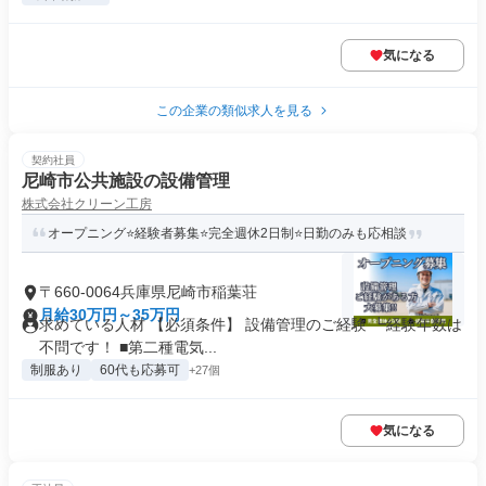
気になる
この企業の類似求人を見る
契約社員
尼崎市公共施設の設備管理
株式会社クリーン工房
オープニング⭐経験者募集⭐完全週休2日制⭐日勤のみも応相談
〒660-0064兵庫県尼崎市稲葉荘
月給30万円～35万円
求めている人材 【必須条件】 設備管理のご経験 ┗経験年数は
不問です！ ■第二種電気...
制服あり
60代も応募可
+27個
気になる