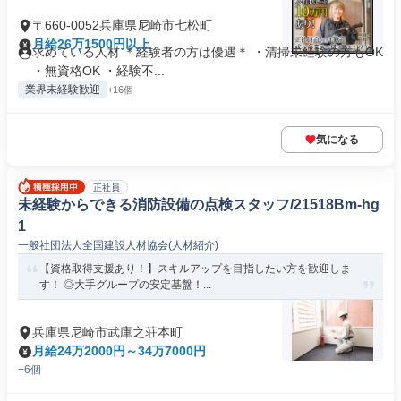
〒660-0052兵庫県尼崎市七松町
月給26万1500円以上
求めている人材 ＊経験者の方は優遇＊ ・清掃未経験の方もOK
・無資格OK ・経験不...
業界未経験歓迎
+16個
気になる
正社員
未経験からできる消防設備の点検スタッフ/21518Bm-hg
1
一般社団法人全国建設人材協会(人材紹介)
【資格取得支援あり！】スキルアップを目指したい方を歓迎しま
す！ ◎大手グループの安定基盤！...
兵庫県尼崎市武庫之荘本町
月給24万2000円～34万7000円
+6個