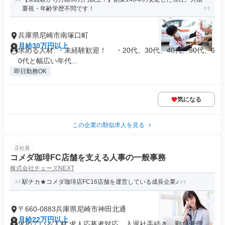
重視・年齢学歴不問です！
兵庫県尼崎市南塚口町
月給30万円以上
求める人材: ・未経験歓迎！ ・20代、30代、40代、50代、6
0代と幅広い年代...
即日勤務OK
気になる
この企業の類似求人を見る
正社員
コメダ珈琲FC店舗を支える人事の一般事務
株式会社チェーズNEXT
駅チカ★コメダ珈琲店FC16店舗を運営している成長企業♪
〒660-0883兵庫県尼崎市神田北通
月給22万円以上
求めている人材 求人応募者対応、入退社手続き、勤怠管理、