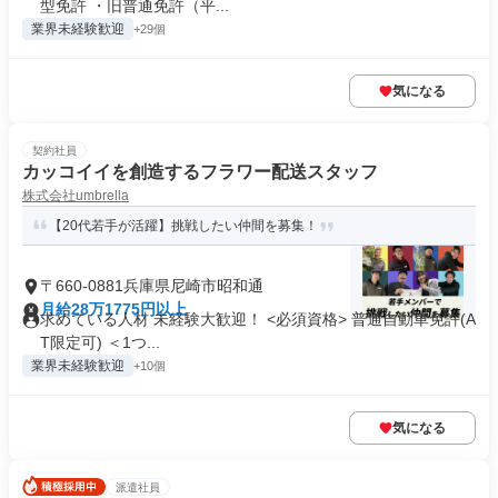
型免許 ・旧普通免許（平...
業界未経験歓迎
+29個
気になる
契約社員
カッコイイを創造するフラワー配送スタッフ
株式会社umbrella
【20代若手が活躍】挑戦したい仲間を募集！
〒660-0881兵庫県尼崎市昭和通
月給28万1775円以上
求めている人材 未経験大歓迎！ <必須資格> 普通自動車免許(A
T限定可) ＜1つ...
業界未経験歓迎
+10個
気になる
派遣社員