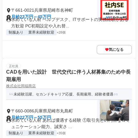
〒661-0021兵庫県尼崎市名神町
月給23万円～45万円
求めている人材 ヘルプデスク、ITサポートの実務経験がある
方歓迎 PC初期設定や入れ替...
制服あり
業界未経験歓迎
+28個
気になる
正社員
CADを用いた設計 世代交代に伴う人材募集のため中長
期雇用
株式会社岡福商店
未経験活躍、セカンドキャリア応援、長期雇用、経験者優遇
〒660-0086兵庫県尼崎市丸島町
月給22万円～55万円
求めている人材 あれば優遇する経験 ①取引先との円滑なコミ
ュニケーション能力、誠実さ ...
制服あり
業界未経験歓迎
+35個