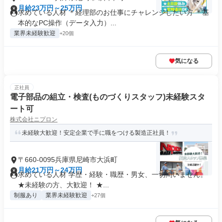
月給23万円～25万円
求めている人材 ＊経理部のお仕事にチャレンジしたい方 ＊基
本的なPC操作（データ入力）...
業界未経験歓迎
+20個
気になる
正社員
電子部品の組立・検査(ものづくりスタッフ)未経験スタ
ート可
株式会社ニプロン
未経験大歓迎！安定企業で手に職をつける製造正社員！
〒660-0095兵庫県尼崎市大浜町
月給21万円～24万円
求めている人材 学歴・経験・職歴・男女、一切問いません。
★未経験の方、大歓迎！ ★...
制服あり
業界未経験歓迎
+27個