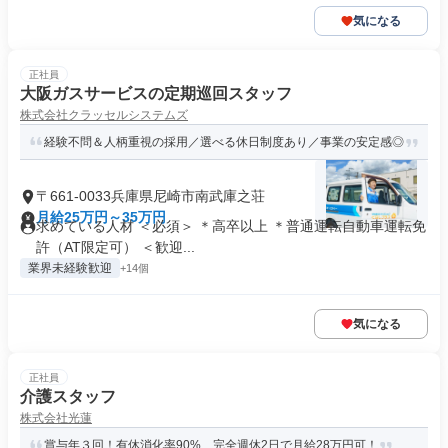
気になる
正社員
大阪ガスサービスの定期巡回スタッフ
株式会社クラッセルシステムズ
経験不問＆人柄重視の採用／選べる休日制度あり／事業の安定感◎
〒661-0033兵庫県尼崎市南武庫之荘
月給25万円～35万円
求めている人材 ＜必須＞ ＊高卒以上 ＊普通運転自動車運転免
許（AT限定可） ＜歓迎...
業界未経験歓迎
+14個
気になる
正社員
介護スタッフ
株式会社光蓮
賞与年３回！有休消化率90%、完全週休2日で月給28万円可！