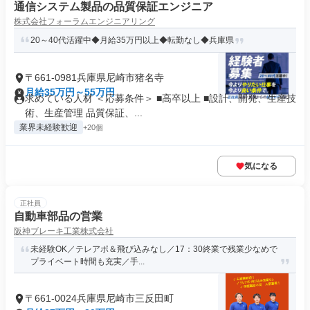
通信システム製品の品質保証エンジニア
株式会社フォーラムエンジニアリング
20～40代活躍中◆月給35万円以上◆転勤なし◆兵庫県
〒661-0981兵庫県尼崎市猪名寺
月給35万円～55万円
求めている人材 ＜応募条件＞ ■高卒以上 ■設計、開発、生産技
術、生産管理 品質保証、...
業界未経験歓迎
+20個
気になる
正社員
自動車部品の営業
阪神ブレーキ工業株式会社
未経験OK／テレアポ＆飛び込みなし／17：30終業で残業少なめで
プライベート時間も充実／手...
〒661-0024兵庫県尼崎市三反田町