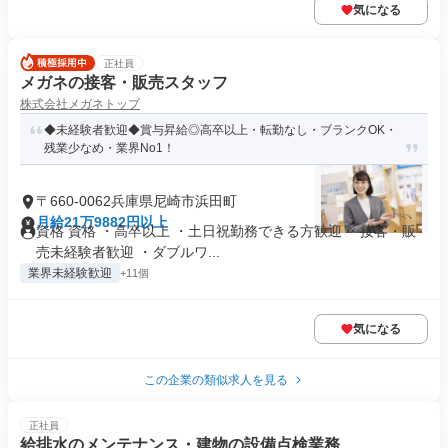
気になる
正社員
メガネの接客・販売スタッフ
株式会社メガネトップ
◆未経験者歓迎◆賞与昇給◎高卒以上・転勤なし・ブランクOK・
残業少なめ・業界No1！
〒660-0062兵庫県尼崎市浜田町
月給21万9882円以上
資格 資格 ・高卒以上 ・土日祝勤務できる方歓迎 ・接客・販
売未経験者歓迎 ・ダブルワ...
業界未経験歓迎
+11個
気になる
この企業の類似求人を見る
正社員
給排水のメンテナンス・建物の設備点検業務