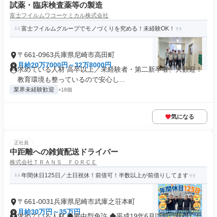
試薬・臨床検査薬等の製造
富士フイルムワコーケミカル株式会社
富士フイルムグループでモノづくりを究める！未経験OK！
〒661-0963兵庫県尼崎市高田町
月給20万7000円～32万8000円
求めている人材 高卒以上／未経験者・第二新卒者、大歓迎！
教育環境も整っているので安心し...
業界未経験歓迎
+18個
気になる
正社員
中距離への雑貨配送ドライバー
株式会社ＴＲＡＮＳ ＦＯＲＣＥ
年間休日125日／土日祝休！前借可！半数以上が前借りしてます
〒661-0031兵庫県尼崎市武庫之荘本町
月給30万円～35万円
求めている人材 ◆要中型免許 ◆平成19年6月以前に取得した