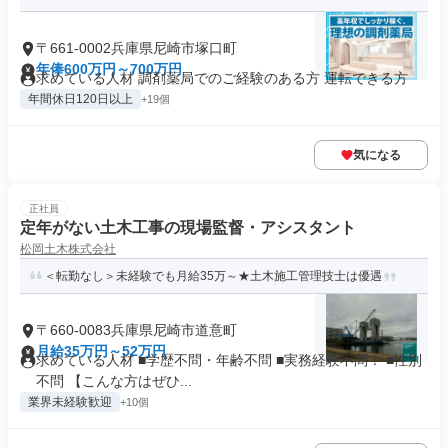
〒661-0002兵庫県尼崎市塚口町
年俸600万円～700万円
求めている人材 調剤薬局でのご経験のある方 運転できる方
年間休日120日以上
+19個
気になる
正社員
定年がない土木工事の現場監督・アシスタント
松岡土木株式会社
＜転勤なし＞未経験でも月給35万～★土木施工管理技士は優遇
〒660-0083兵庫県尼崎市道意町
月給35万円～52万円
求めている人材 ■学歴不問・年齢不問 ■実務経験不問！ ■性別
不問 【こんな方はぜひ...
業界未経験歓迎
+10個