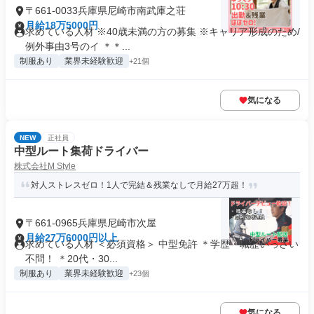
〒661-0033兵庫県尼崎市南武庫之荘
月給18万5000円
求めている人材 ※40歳未満の方の募集 ※キャリア形成のため/
例外事由3号のイ ＊＊...
制服あり
業界未経験歓迎
+21個
気になる
NEW
正社員
中型ルート集荷ドライバー
株式会社M Style
対人ストレスゼロ！1人で完結＆残業なしで月給27万超！
〒661-0965兵庫県尼崎市次屋
月給27万6000円以上
求めている人材 ＜必須資格＞ 中型免許 ＊学歴・職歴いっさい
不問！ ＊20代・30...
制服あり
業界未経験歓迎
+23個
気になる