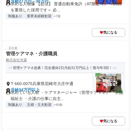
月給27万円～30万円
求める人物像 【必須】 普通自動車免許（AT限定可） ＜人柄
を重視した採用です＞ 必...
制服あり
業界未経験歓迎
+7個
気になる
正社員
管理ケアマネ・介護職員
株式会社光蓮
管理ケアマネ急募！完全週休2日月給31万円以上！賞与年3回！
〒660-0075兵庫県尼崎市大庄中通
月給34万円以上
求めている人材 ・ケアマネージャー（管理ケアマネ） ・介護
福祉士 ・介護の仕事に自主...
制服あり
主婦・主夫歓迎
+40個
気になる