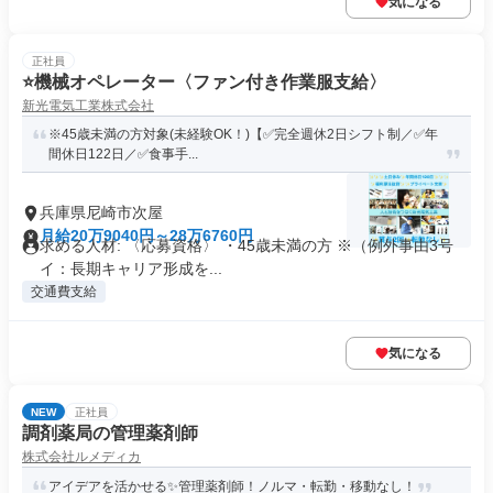
気になる
正社員
⭐️機械オペレーター〈ファン付き作業服支給〉
新光電気工業株式会社
※45歳未満の方対象(未経験OK！)【✅完全週休2日シフト制／✅年
間休日122日／✅食事手...
兵庫県尼崎市次屋
月給20万9040円～28万6760円
求める人材: 〈応募資格〉 ・45歳未満の方 ※（例外事由3号
イ：長期キャリア形成を...
交通費支給
気になる
NEW
正社員
調剤薬局の管理薬剤師
株式会社ルメディカ
アイデアを活かせる✨管理薬剤師！ノルマ・転勤・移動なし！