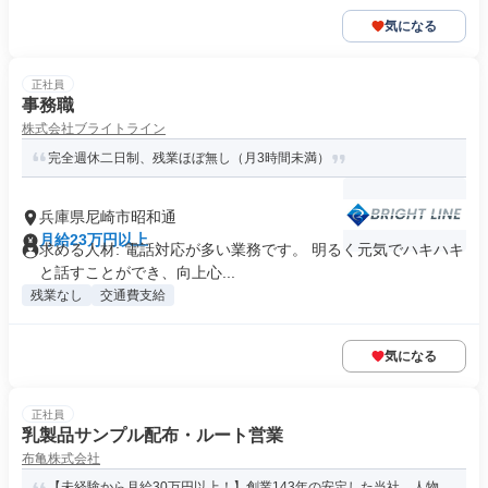
気になる
正社員
事務職
株式会社ブライトライン
完全週休二日制、残業ほぼ無し（月3時間未満）
兵庫県尼崎市昭和通
月給23万円以上
求める人材: 電話対応が多い業務です。 明るく元気でハキハキ
と話すことができ、向上心...
残業なし
交通費支給
気になる
正社員
乳製品サンプル配布・ルート営業
布亀株式会社
【未経験から月給30万円以上！】創業143年の安定した当社。人物