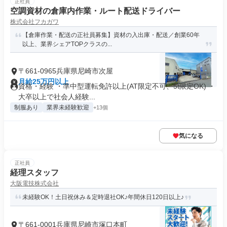
正社員
空調資材の倉庫内作業・ルート配送ドライバー
株式会社フカガワ
【倉庫作業・配送の正社員募集】資材の入出庫・配送／創業60年
以上、業界シェアTOPクラスの...
〒661-0965兵庫県尼崎市次屋
月給25万円以上
資格・経験 ・準中型運転免許以上(AT限定不可、5t限定OK) ・
大卒以上で社会人経験...
制服あり
業界未経験歓迎
+13個
気になる
正社員
経理スタッフ
大阪電技株式会社
未経験OK！土日祝休み＆定時退社OK♪年間休日120日以上♪
〒661-0001兵庫県尼崎市塚口本町