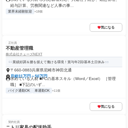
給与計算、労務関連など人事の事...
業界未経験歓迎
+18個
気になる
正社員
不動産管理職
株式会社チェーズNEXT
業績好調＆腰を据えて働ける環境！賞与年2回/基本土日休み
〒660-0883兵庫県尼崎市神田北通
月給31万円～50万円
求めている人材 ■PCの基本スキル（Word／Excel） ［管理
職］ ■下記のいず...
バイク通勤OK
車通勤OK
+11個
気になる
契約社員
ニトリ家具の配送助手