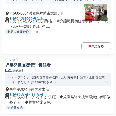
〒660-0084兵庫県尼崎市武庫川町
月給24万5000円以上
求めている人材 ♦必須資格： ❁介護職員初任者研修 （ホーム
ヘルパー2級）以上 ■歓...
業界未経験歓迎
+34個
気になる
正社員
児童発達支援管理責任者
LaZo株式会社
オープニング【自発管資格を取得したい方募集】請求・上限管理業
務一切なし！ お子様に向き合い...
兵庫県尼崎市南武庫之荘
月給30万円～35万円
求める人材: 【いずれか必須】 ◆児童発達支援管理責任者研修
修了者 ◆児童発達支援...
交通費支給