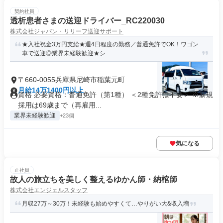
契約社員
透析患者さまの送迎ドライバー_RC220030
株式会社ジャパン・リリーフ送迎サポート
★入社祝金3万円支給★週4日程度の勤務／普通免許でOK！ワゴン
車で送迎◎業界未経験歓迎★シ...
〒660-0055兵庫県尼崎市稲葉元町
月給14万1400円以上
資格 必要資格：普通免許（第1種） ＜2種免許は不要＞ ※新規
採用は69歳まで（再雇用...
業界未経験歓迎
+23個
気になる
正社員
故人の旅立ちを美しく整えるゆかん師・納棺師
株式会社エンジェルスタッフ
月収27万～30万！未経験も始めやすくて…やりがい大&収入増