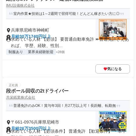
IMU設備株式会社
室内作業★技術は1～2週間で習得可能！どんどん稼ぎたい方に◎
兵庫県尼崎市神崎町
月給30万1740円以上
求めている人材 【必須】 要普通自動車免許 ⏩普通免許さえあ
れば、 学歴、経験、性別...
制服あり
業界未経験歓迎
+28個
気になる
正社員
段ボール回収の2tドライバー
共栄紙業株式会社
普通免許のみOK！賞与年3回！月27万以上可！長距離、転勤無
〒661-0976兵庫県尼崎市
月給26万3500円以上
求めている人材 【必須条件】 普通免許 【歓迎条件】 ・準中