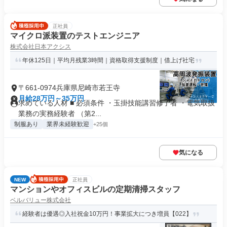
正社員
マイクロ派装置のテストエンジニア
株式会社日本アクシス
年休125日｜平均月残業3時間｜資格取得支援制度｜借上げ社宅
〒661-0974兵庫県尼崎市若王寺
月給28万円～35万円
求めている人材 ■ 必須条件 ・玉掛技能講習修了者 ・電気取扱
業務の実務経験者 （第2...
制服あり
業界未経験歓迎
+25個
気になる
NEW
正社員
マンションやオフィスビルの定期清掃スタッフ
ベルバリュー株式会社
経験者は優遇◎入社祝金10万円！事業拡大につき増員【022】