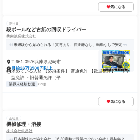
気になる
正社員
段ボールなど古紙の回収ドライバー
共栄紙業株式会社
未経験から始められる！賞与あり、長距離なし、転勤なしで安定
〒661-0976兵庫県尼崎市
月給26万3500円以上
求めている人材 【必須条件】 普通免許 【歓迎条件】 ・準中
型免許 ・旧普通免許（平...
業界未経験歓迎
+29個
気になる
正社員
機械修理・溶接
株式会社鉄昌社
日本製鉄㈱の協力会社。16:30定時で残業の少ない会社！賞与年２