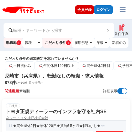
会員登録
ログイン
職種・キーワードから探す
条件保存
勤務地
職種
こだわり条件
雇用形態
年収
新着のみ
1
1
こだわり条件の追加設定を忘れていませんか？
土日祝休み
年間休日120日以上
完全週休2日制
学歴
尼崎市（兵庫県）、転勤なしの転職・求人情報
878
件
1
〜
100
件目を表示中
関連度順
新着順
詳細表示
正社員
トヨタ正規ディーラーのインフラを守る社内SE
ネッツトヨタ神戸株式会社
★完全週休2日★年休120日★賞与6.5ヶ月★転勤なし★