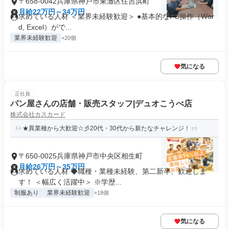
〒658-0042兵庫県神戸市東灘区住吉浜町
月給22万円～34万円
求めている人材 ＜業界未経験歓迎＞ ●基本的なPC操作（Wor
d, Excel）がで...
業界未経験歓迎
+20個
気になる
正社員
パン屋さんの店舗・販売スタッフ|デュオこうべ店
株式会社カスカード
★異業種から大歓迎☆彡20代・30代から新たなチャレンジ！
〒650-0025兵庫県神戸市中央区相生町
月給26万円～35万円
求めている人材 ◆職種・業種未経験、第二新卒、歓迎しま
す！ ＜幅広く活躍中＞ ※学歴...
制服あり
業界未経験歓迎
+18個
気になる