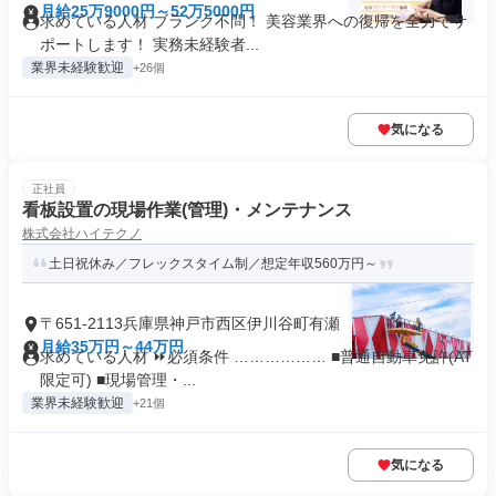
月給25万9000円～52万5000円
求めている人材 ブランク不問！ 美容業界への復帰を全力でサ
ポートします！ 実務未経験者...
業界未経験歓迎
+26個
気になる
正社員
看板設置の現場作業(管理)・メンテナンス
株式会社ハイテクノ
土日祝休み／フレックスタイム制／想定年収560万円～
〒651-2113兵庫県神戸市西区伊川谷町有瀬
月給35万円～44万円
求めている人材 ⏩必須条件 ……………… ■普通自動車免許(AT
限定可) ■現場管理・...
業界未経験歓迎
+21個
気になる