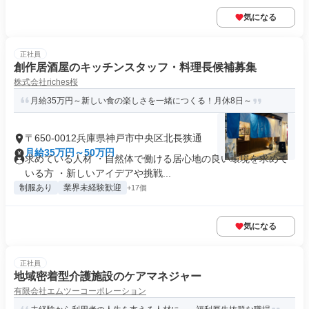
気になる
正社員
創作居酒屋のキッチンスタッフ・料理長候補募集
株式会社riches桜
月給35万円～新しい食の楽しさを一緒につくる！月休8日～
〒650-0012兵庫県神戸市中央区北長狭通
月給35万円～50万円
求めている人材 ・自然体で働ける居心地の良い環境を求めて
いる方 ・新しいアイデアや挑戦...
制服あり
業界未経験歓迎
+17個
気になる
正社員
地域密着型介護施設のケアマネジャー
有限会社エムツーコーポレーション