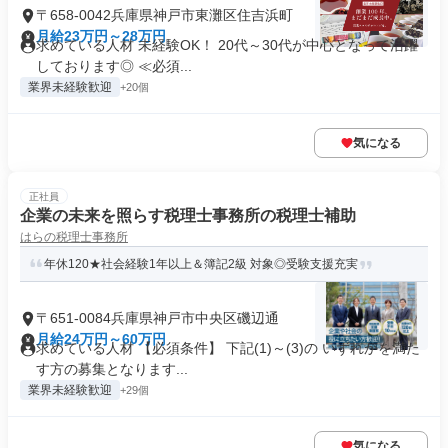
〒658-0042兵庫県神戸市東灘区住吉浜町
月給23万円～28万円
求めている人材 未経験OK！ 20代～30代が中心となって活躍
しております◎ ≪必須...
業界未経験歓迎
+20個
気になる
正社員
企業の未来を照らす税理士事務所の税理士補助
はらの税理士事務所
年休120★社会経験1年以上＆簿記2級 対象◎受験支援充実
〒651-0084兵庫県神戸市中央区磯辺通
月給24万円～60万円
求めている人材 【必須条件】 下記(1)～(3)の いずれかを満た
す方の募集となります...
業界未経験歓迎
+29個
気になる