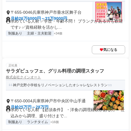
〒655-0046兵庫県神戸市垂水区舞子台
月給26万6000円～33万9000円
求めている人材 ✅学歴・年齢不問！ ブランクがある方も歓迎
です♪ ✅資格経験を活かし...
制服あり
主婦・主夫歓迎
+34個
気になる
正社員
サラダビュッフェ、グリル料理の調理スタッフ
株式会社クインオート
神戸北野小学校をリノベーションしたオシャレなレストラン
〒650-0004兵庫県神戸市中央区中山手通
月給25万円～28万円
求めている人材 【必須条件】 ・洋食の調理経験がある方 ・仕
込みから調理、盛り付けまで...
制服あり
ランチタイム
+16個