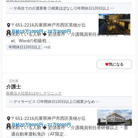
医療法人社団おばやしクリニック
サ高住での介護業務 ◎残業ほぼなし◎年間休日120日以上
〒651-2216兵庫県神戸市西区美穂が丘
月給19万1000円～20万3000円
求めている人材 ◆ 必須条件 ・介護職員初任者研修以上 ・Exc
el、Wordの初級程...
年間休日120日以上
+9個
気になる
正社員
介護士
医療法人社団おばやしクリニック
デイサービス ◎年間休日120日以上◎残業少なめ
〒651-2216兵庫県神戸市西区美穂が丘
月給20万8000円～21万8000円
求めている人材 ◆ 必須条件 ・介護職員初任者研修以上 ・普
通自動車運転免許（AT限定...