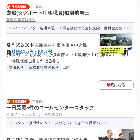
正社員
曳船(タグボート甲板職員)船員航海士
海鳳海事有限会社
ハーバータグ（各港常駐）！帰省旅費毎月全額支給！食料金支給！
〒652-0844兵庫県神戸市兵庫区中之島
月給44万円～58万円
求めている人材 ＜必須条件＞ ・5級海技士(航海)以上 ・海上
特殊無線1級または2級 ...
制服あり
資格取得支援あり
+12個
気になる
正社員
一日受電5件のコールセンタースタッフ
ＫＳメディカルサポート株式会社
スタッフは男性のみ！一人ひとりに向き合う営業へ。
〒651-0086兵庫県神戸市中央区磯上通