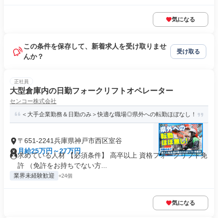
気になる
この条件を保存して、新着求人を受け取りませ
受け取る
んか？
正社員
大型倉庫内の日勤フォークリフトオペレーター
センコー株式会社
＜大手企業勤務＆日勤のみ＞快適な職場◎県外への転勤ほぼなし！
〒651-2241兵庫県神戸市西区室谷
月給25万円～27万円
求めている人材 【必須条件】 高卒以上 資格フォークリフト免
許 （免許をお持ちでない方...
業界未経験歓迎
+24個
気になる