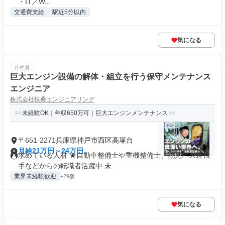
・IT／W...
交通費支給
駅近5分以内
気になる
正社員
巨大エンジン設備の解体・組立を行う保守メンテナンス
エンジニア
株式会社扶桑エンジニアリング
未経験OK｜年収650万可｜巨大エンジンメンテナンス
〒651-2271兵庫県神戸市西区高塚台
月給21万円～24万円
求めている人材 ★自動車整備士や重機整備士、観光バス運転
手などからの転職者活躍中 未...
業界未経験歓迎
+29個
気になる