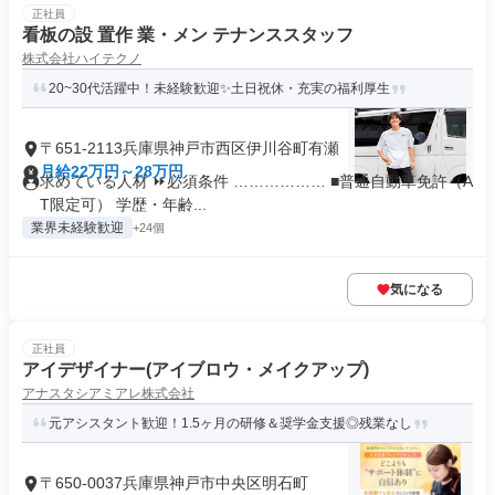
正社員
看板の設 置作 業・メン テナンススタッフ
株式会社ハイテクノ
20~30代活躍中！未経験歓迎✨土日祝休・充実の福利厚生
〒651-2113兵庫県神戸市西区伊川谷町有瀬
月給22万円～28万円
求めている人材 ⏩必須条件 ……………… ■普通自動車免許（A
T限定可） 学歴・年齢...
業界未経験歓迎
+24個
気になる
正社員
アイデザイナー(アイブロウ・メイクアップ)
アナスタシアミアレ株式会社
元アシスタント歓迎！1.5ヶ月の研修＆奨学金支援◎残業なし
〒650-0037兵庫県神戸市中央区明石町