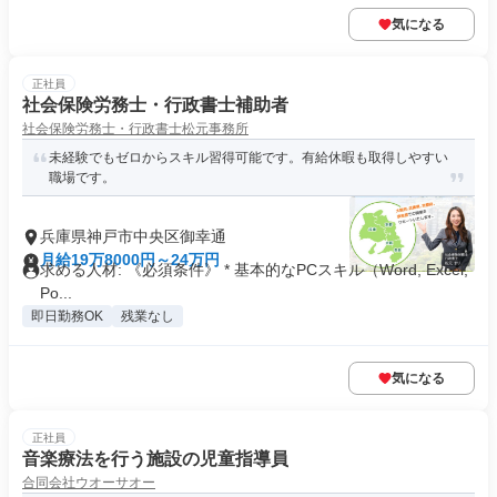
気になる
正社員
社会保険労務士・行政書士補助者
社会保険労務士・行政書士松元事務所
未経験でもゼロからスキル習得可能です。有給休暇も取得しやすい
職場です。
兵庫県神戸市中央区御幸通
月給19万8000円～24万円
求める人材: 《必須条件》 * 基本的なPCスキル（Word, Excel,
Po...
即日勤務OK
残業なし
気になる
正社員
音楽療法を行う施設の児童指導員
合同会社ウオーサオー