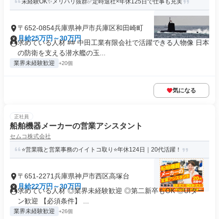
未経験OK✨メリハリ抜群✅定時退社×年休125日で仕事も充実
〒652-0854兵庫県神戸市兵庫区和田崎町
月給25万円～30万円
求めている人材 ## 中田工業有限会社で活躍できる人物像 日本
の防衛を支える潜水艦の玉...
業界未経験歓迎
+20個
気になる
正社員
船舶機器メーカーの営業アシスタント
セムコ株式会社
⭐営業職と営業事務のイイトコ取り⭐年休124日｜20代活躍！
〒651-2271兵庫県神戸市西区高塚台
月給22万円～30万円
求めている人材 ◎業界未経験歓迎 ◎第二新卒もOK ◎UIター
ン歓迎 【必須条件】 ...
業界未経験歓迎
+26個