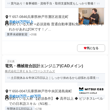
賞与あり！食事補助・資格手当・取得支援制度もしっかり整備！
〒657-0846兵庫県神戸市灘区岩屋北町
月給24万円以上
求めている人材 ⭐必須資格 普通自動車運転免許 ＼以下のいず
れかがあればOKです！／...
業界未経験歓迎
+20個
気になる
正社員
電気・機械複合設計エンジニア(CADメイン)
株式会社三井Ｅ＆Ｓパワーシステムズ
土日祝休み＆年休125日以上｜しっかり休めるから頑張れる環境
〒650-0047兵庫県神戸市中央区港島南町
月給24万円～40万円
求めている人材 【必須条件】 ◆ 高卒以上 ◆ ビジネスレベル
での日本語スキル（N1相...
年間休日120日以上
+17個