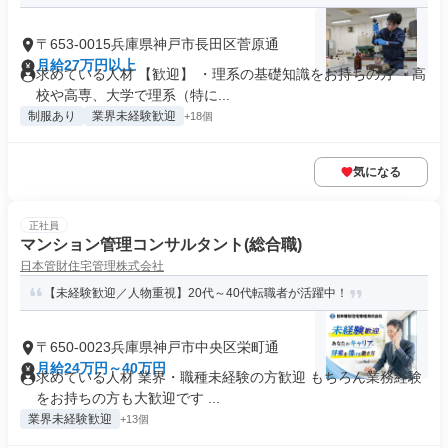
〒653-0015兵庫県神戸市長田区菅原通
月給27万円以上
求めている人材 【歓迎】 ・理系の基礎知識をお持ちの方 ・高
校や高専、大学で理系（特に...
制服あり
業界未経験歓迎
+18個
気になる
正社員
マンション管理コンサルタント(総合職)
日本管財住宅管理株式会社
【未経験歓迎／人物重視】20代～40代転職者が活躍中！
〒650-0023兵庫県神戸市中央区栄町通
月給24万円～40万円
求めている人材 業界・職種未経験の方歓迎 もちろん業務経験
をお持ちの方も大歓迎です ...
業界未経験歓迎
+13個