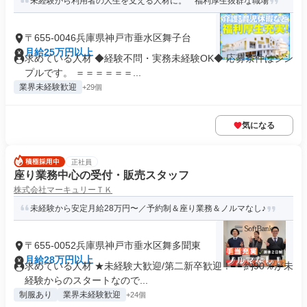
未経験から利用者の人生を支える人材に。 福利厚生抜群な職場
〒655-0046兵庫県神戸市垂水区舞子台
月給25万円以上
求めている人材 ◆経験不問・実務未経験OK◆ 応募条件はシン
プルです。 ＝＝＝＝＝＝...
業界未経験歓迎
+29個
気になる
正社員
座り業務中心の受付・販売スタッフ
株式会社マーキュリーＴＫ
未経験から安定月給28万円〜／予約制＆座り業務＆ノルマなし♪
〒655-0052兵庫県神戸市垂水区舞多聞東
月給28万円以上
求めている人材 ★未経験大歓迎/第二新卒歓迎！ ＊約90％が未
経験からのスタートなので...
制服あり
業界未経験歓迎
+24個