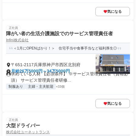
気になる
正社員
障がい者の生活介護施設でのサービス管理責任者
Infini株式会社
＜1月にOPENばかり！＞ 住宅手当や食事手当など福利厚生◎
〒651-2117兵庫県神戸市西区北別府
月給26万5000円～34万5000円
求めている人材 【必須条件】 ※サービス管理責任者（資格必
須） サービス管理責任者研修...
制服あり
主婦・主夫歓迎
+33個
気になる
正社員
大型ドライバー
株式会社ユーネットランス