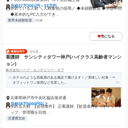
月給27万2001円～33万円
求めている人材 ＼人柄重視の採用／ ◆未経験歓迎 ◆学歴不問
◆基本的なPC入力ができ...
業界未経験歓迎
+22個
気になる
正社員
看護師 サンシティタワー神戸(ハイクラス高齢者マンシ
ョン)
株式会社ハーフ・センチュリー・モア
ホテルのような高級感のある施設で働けます！／美味しい社食・ベ
ネフィットワン採用など充実した...
兵庫県神戸市中央区脇浜海岸通
月給38万5000円以上
求める人材: 【必須条件】 正看護師 【歓迎条件】 ○キャリアア
ップ、管理職を目指...
交通費支給