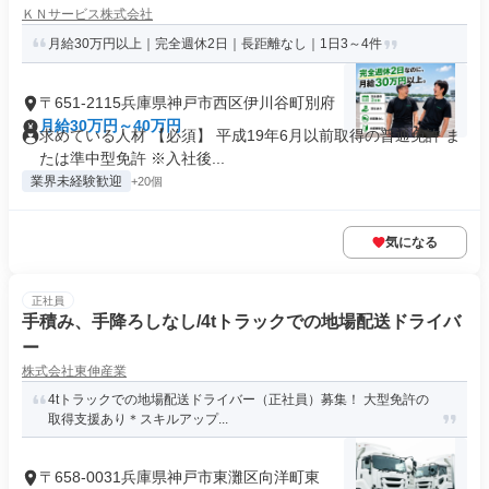
ＫＮサービス株式会社
月給30万円以上｜完全週休2日｜長距離なし｜1日3～4件
〒651-2115兵庫県神戸市西区伊川谷町別府
月給30万円～40万円
求めている人材 【必須】 平成19年6月以前取得の普通免許 ま
たは準中型免許 ※入社後...
業界未経験歓迎
+20個
気になる
正社員
手積み、手降ろしなし/4tトラックでの地場配送ドライバ
ー
株式会社東伸産業
4tトラックでの地場配送ドライバー（正社員）募集！ 大型免許の
取得支援あり＊スキルアップ...
〒658-0031兵庫県神戸市東灘区向洋町東