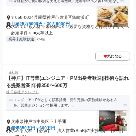
未経験から食の根幹を支える製造職／定着率95％／神戸転勤なし
〒658-0024兵庫県神戸市東灘区魚崎浜町
月給25万5000円～30万9000円
求めている人材 ✨未経験OK ✨必要な資格などはありません ＜
必須条件＞ ■大卒以上...
業界未経験歓迎
+24個
気になる
正社員
【神戸】IT営業(エンジニア・PM出身者歓迎)|技術を語れ
る提案営業|年俸350〜600万
株式会社アクレット
エンジニア・PMとして顧客折衝・要件定義の実務経験がある方
を、営業ポジションで採用します。...
兵庫県神戸市中央区下山手通
年俸350万円～600万円
求める人材: 【必須】 ・法人営業(BtoB)の実務経験 【歓迎】