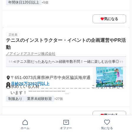
年間休日120日以上
+5個
気になる
正社員
テニスのインストラクター・イベントの企画運営やPR活
動
ノアインドアステージ株式会社
≪テニス部だったあなたへ≫経験年数不問！一緒に楽しむお仕事◎
〒651-0073兵庫県神戸市中央区脇浜海岸通
月給26万3262円以上
求めている人材 ＿＿＿＿＿＿＿＿＿＿＿＿ こんな方を探して
います！ ￣￣￣￣￣￣￣￣￣...
制服あり
業界未経験歓迎
+27個
気になる
ホーム
オファー
気になる
正社員