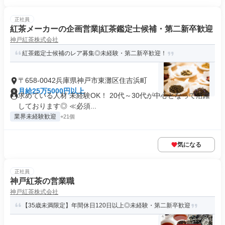
正社員
紅茶メーカーの企画営業|紅茶鑑定士候補・第二新卒歓迎
神戸紅茶株式会社
紅茶鑑定士候補のレア募集◎未経験・第二新卒歓迎！
〒658-0042兵庫県神戸市東灘区住吉浜町
月給25万5000円以上
求めている人材 未経験OK！ 20代～30代が中心となって活躍
しております◎ ≪必須...
業界未経験歓迎
+21個
気になる
正社員
神戸紅茶の営業職
神戸紅茶株式会社
【35歳未満限定】年間休日120日以上◎未経験・第二新卒歓迎