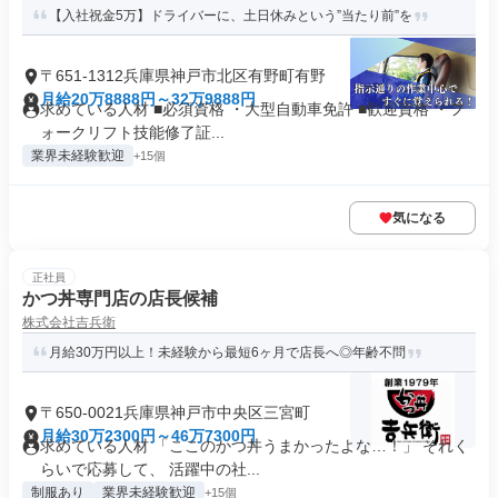
【入社祝金5万】ドライバーに、土日休みという”当たり前”を
〒651-1312兵庫県神戸市北区有野町有野
月給20万8888円～32万9888円
求めている人材 ■必須資格 ・大型自動車免許 ■歓迎資格 ・フ
ォークリフト技能修了証...
業界未経験歓迎
+15個
気になる
正社員
かつ丼専門店の店長候補
株式会社吉兵衛
月給30万円以上！未経験から最短6ヶ月で店長へ◎年齢不問
〒650-0021兵庫県神戸市中央区三宮町
月給30万2300円～46万7300円
求めている人材 「ここのかつ丼うまかったよな…！」 それく
らいで応募して、 活躍中の社...
制服あり
業界未経験歓迎
+15個