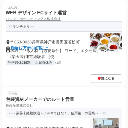
正社員
WEB デザイン ECサイト運営
バシン・ホールディングス株式会社
ランチあり
〒653-0038兵庫県神戸市長田区若松町
月給17万8560円以上
求めている人材 【必要条件】 ワード、エクセル、ECモール
(楽天等)運営経験者 【使...
完全週休2日制
土日祝休み
+1個
気になる
正社員
包装資材メーカーでのルート営業
佐藤産業株式会社
＜業界未経験歓迎＞ノルマではなく、信用第一の営業へ！