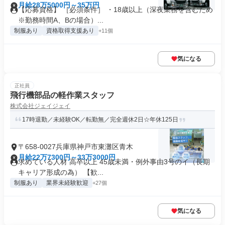
月給28万5000円～35万円
【応募資格】 ［必須条件］ ・18歳以上（深夜業務を含むため
※勤務時間A、Bの場合）...
制服あり
資格取得支援あり
+11個
気になる
正社員
飛行機部品の軽作業スタッフ
株式会社ジェイジェイ
17時退勤／未経験OK／転勤無／完全週休2日☆年休125日
〒658-0027兵庫県神戸市東灘区青木
月給22万7300円～33万3000円
求めている人材 高卒以上 45歳未満・例外事由3号のイ（長期
キャリア形成の為） 【歓...
制服あり
業界未経験歓迎
+27個
気になる