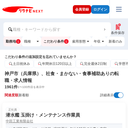
会員登録
ログイン
職種・キーワードから探す
条件保存
勤務地
職種
こだわり条件
雇用形態
年収
新着のみ
1
1
こだわり条件の追加設定を忘れていませんか？
土日祝休み
年間休日120日以上
完全週休2日制
学歴
神戸市（兵庫県）、社食・まかない・食事補助ありの転
職・求人情報
1961
件
1
〜
100
件目を表示中
関連度順
新着順
詳細表示
正社員
潜水艦 玉掛け・メンテナンス作業員
中田工業有限会社