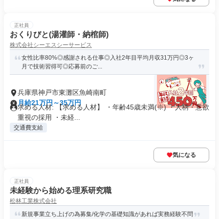
正社員
おくりびと(湯灌師・納棺師)
株式会社シーエスシーサービス
女性比率80%◎感謝される仕事◎入社2年目平均月収31万円◎3ヶ
月で技術習得可◎応募前のご...
兵庫県神戸市東灘区魚崎南町
月給21万円～35万円
求める人材: 【求める人材】 ・年齢45歳未満(※) ・人柄・意欲
重視の採用 ・未経...
交通費支給
気になる
正社員
未経験から始める理系研究職
松林工業株式会社
新規事業立ち上げの為募集/化学の基礎知識があれば実務経験不問