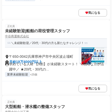
気になる
正社員
未経験歓迎|船舶の荷役管理スタッフ
中谷商運株式会社
＼未経験歓迎／20代・30代の方も新たなチャレンジ！
〒650-0042兵庫県神戸市中央区波止場町
月給19万4000円以上
求めている人材 【9割】が未経験スタート！ ＼色んな方が活
躍中／ ★20代・30代の...
業界未経験歓迎
+25個
気になる
正社員
大型船舶・潜水艦の整備スタッフ