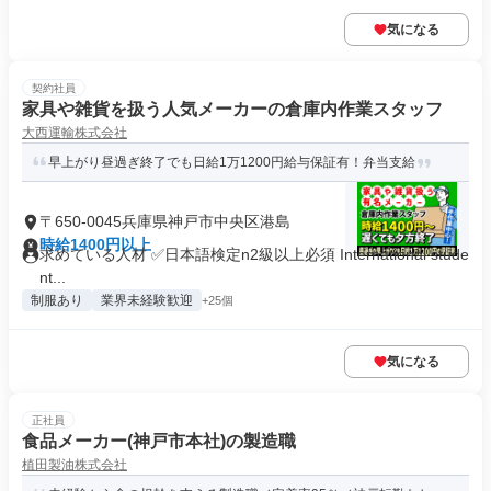
気になる
契約社員
家具や雑貨を扱う人気メーカーの倉庫内作業スタッフ
大西運輸株式会社
早上がり昼過ぎ終了でも日給1万1200円給与保証有！弁当支給
〒650-0045兵庫県神戸市中央区港島
時給1400円以上
求めている人材 ✅日本語検定n2級以上必須 International stude
nt...
制服あり
業界未経験歓迎
+25個
気になる
正社員
食品メーカー(神戸市本社)の製造職
植田製油株式会社