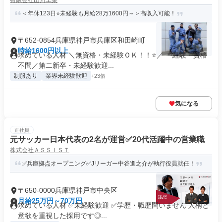
有限会社山川工業
＜年休123日⭐未経験も月給28万1600円～＞高収入可能！
〒652-0854兵庫県神戸市兵庫区和田崎町
時給1600円以上
求めている人材 ＼無資格・未経験ＯＫ！！⭐／ ＊経験・資格
不問／第二新卒・未経験歓迎...
制服あり
業界未経験歓迎
+23個
気になる
正社員
元サッカー日本代表の2名が運営✅️20代活躍中の営業職
株式会社ＡＳＳＩＳＴ
✅兵庫拠点オープニング✅Jリーガー中谷進之介が執行役員就任！
〒650-0000兵庫県神戸市中央区
月給25万円～70万円
求めている人材 ✅未経験歓迎 ✅学歴・職歴問いません 人柄と
意欲を重視した採用です◎...