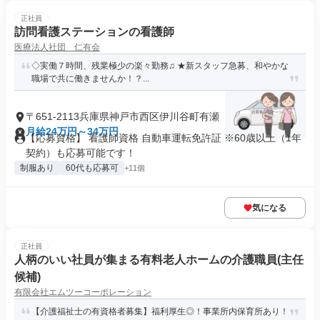
正社員
訪問看護ステーションの看護師
医療法人社団 仁有会
◇実働７時間、残業極少の楽々勤務♫ ★新スタッフ急募、和やかな
職場で共に働きませんか！？...
〒651-2113兵庫県神戸市西区伊川谷町有瀬
月給24万円～34万円
【応募資格】 看護師資格 自動車運転免許証 ※60歳以上（1年
契約）も応募可能です！
制服あり
60代も応募可
+11個
気になる
正社員
人柄のいい社員が集まる有料老人ホームの介護職員(主任
候補)
有限会社エムツーコーポレーション
【介護福祉士の有資格者募集】福利厚生◎！事業所内保育所あり！