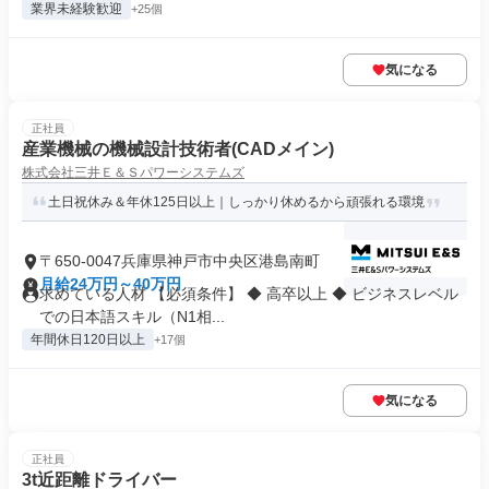
業界未経験歓迎
+25個
気になる
正社員
産業機械の機械設計技術者(CADメイン)
株式会社三井Ｅ＆Ｓパワーシステムズ
土日祝休み＆年休125日以上｜しっかり休めるから頑張れる環境
〒650-0047兵庫県神戸市中央区港島南町
月給24万円～40万円
求めている人材 【必須条件】 ◆ 高卒以上 ◆ ビジネスレベル
での日本語スキル（N1相...
年間休日120日以上
+17個
気になる
正社員
3t近距離ドライバー