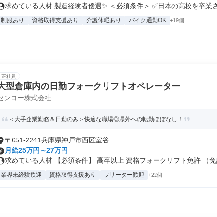
求めている人材 製造経験者優遇✨ ＜必須条件＞ ✅日本の高校を卒業さ.
制服あり
資格取得支援あり
介護休暇あり
バイク通勤OK
+19個
正社員
大型倉庫内の日勤フォークリフトオペレーター
センコー株式会社
＜大手企業勤務＆日勤のみ＞快適な職場◎県外への転勤ほぼなし！
〒651-2241兵庫県神戸市西区室谷
月給25万円～27万円
求めている人材 【必須条件】 高卒以上 資格フォークリフト免許 （免許.
業界未経験歓迎
資格取得支援あり
フリーター歓迎
+22個