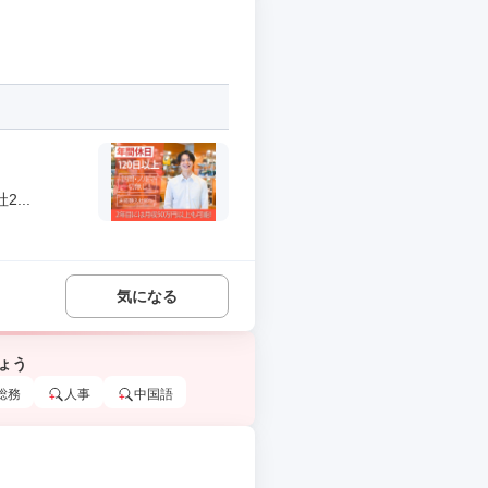
...
気になる
ょう
総務
人事
中国語