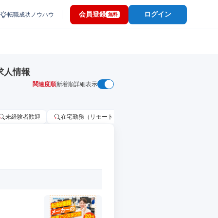
会員登録
ログイン
転職成功ノウハウ
無料
求人情報
関連度順
新着順
詳細表示
未経験者歓迎
在宅勤務（リモートワーク）OK
家賃補助・住宅手当