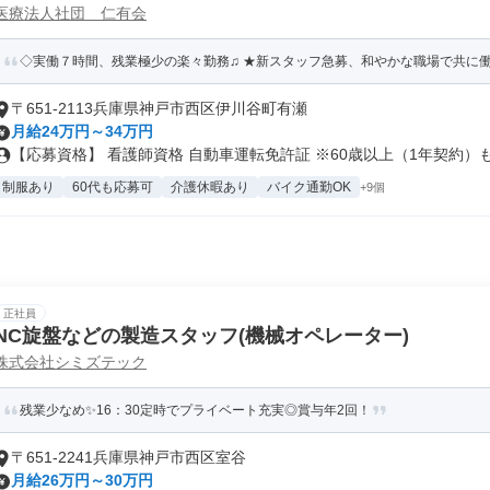
医療法人社団 仁有会
◇実働７時間、残業極少の楽々勤務♫ ★新スタッフ急募、和やかな職場で共に働きま
〒651-2113兵庫県神戸市西区伊川谷町有瀬
月給24万円～34万円
【応募資格】 看護師資格 自動車運転免許証 ※60歳以上（1年契約）も.
制服あり
60代も応募可
介護休暇あり
バイク通勤OK
+9個
正社員
NC旋盤などの製造スタッフ(機械オペレーター)
株式会社シミズテック
残業少なめ✨16：30定時でプライベート充実◎賞与年2回！
〒651-2241兵庫県神戸市西区室谷
月給26万円～30万円