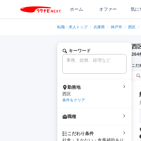
ホーム
オファー
気に
転職・求人トップ
/
兵庫県
/
神戸市
/
西区
/
西
キーワード
264
こだ
勤務地
西区
条件をクリア
職種
こだわり条件
社食・まかない・食事補助あり