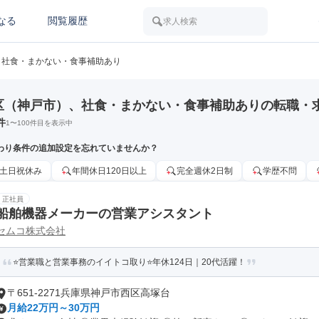
なる
閲覧履歴
求人検索
社食・まかない・食事補助あり
区（神戸市）、社食・まかない・食事補助ありの転職・
件
1
〜
100
件目を表示中
わり条件の追加設定を忘れていませんか？
土日祝休み
年間休日120日以上
完全週休2日制
学歴不問
正社員
船舶機器メーカーの営業アシスタント
セムコ株式会社
⭐営業職と営業事務のイイトコ取り⭐年休124日｜20代活躍！
〒651-2271兵庫県神戸市西区高塚台
月給22万円～30万円