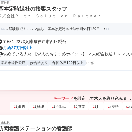
正社員
基本定時退社の接客スタッフ
株式会社Ｒｉｔｚ Ｓｏｌｕｔｉｏｎ Ｐａｒｔｎｅｒ
未経験歓迎！ノルマ無し・基本は定時退社◎年間休日120日～♪
〒651-2273兵庫県神戸市西区糀台
月給27万円以上
求めている人材 【求人のおすすめポイント】 ＜未経験歓迎！＞ ＜入社2
業界未経験歓迎
歩合給あり
年間休日120日以上
+27個
キーワード
を設定して求人を絞り込みまし
事務
経理
不動産
営業
IT
英語
正社員
訪問看護ステーションの看護師