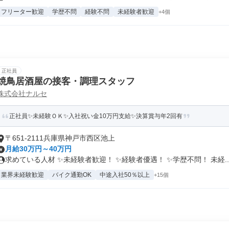
フリーター歓迎
学歴不問
経験不問
未経験者歓迎
+4個
正社員
焼鳥居酒屋の接客・調理スタッフ
株式会社ナルセ
正社員✨未経験ＯＫ✨入社祝い金10万円支給✨決算賞与年2回有
〒651-2111兵庫県神戸市西区池上
月給30万円～40万円
求めている人材 ✨未経験者歓迎！ ✨経験者優遇！ ✨学歴不問！ 未経..
業界未経験歓迎
バイク通勤OK
中途入社50％以上
+15個