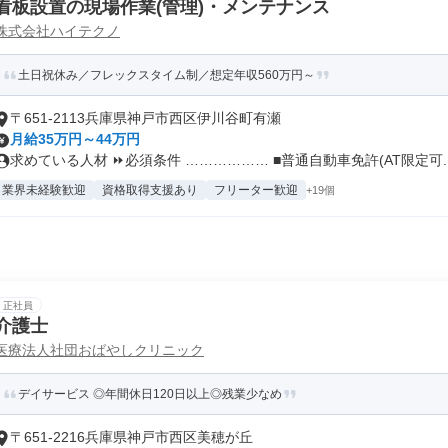
看板設置の現場作業(管理)・メンテナンス
株式会社ハイテクノ
土日祝休み／フレックスタイム制／想定年収560万円～
〒651-2113兵庫県神戸市西区伊川谷町有瀬
月給35万円～44万円
求めている人材 ⏩必須条件 ……………… ■普通自動車免許(AT限定可..
業界未経験歓迎
資格取得支援あり
フリーター歓迎
+19個
正社員
介護士
医療法人社団おばやしクリニック
デイサービス ◎年間休日120日以上◎残業少なめ
〒651-2216兵庫県神戸市西区美穂が丘