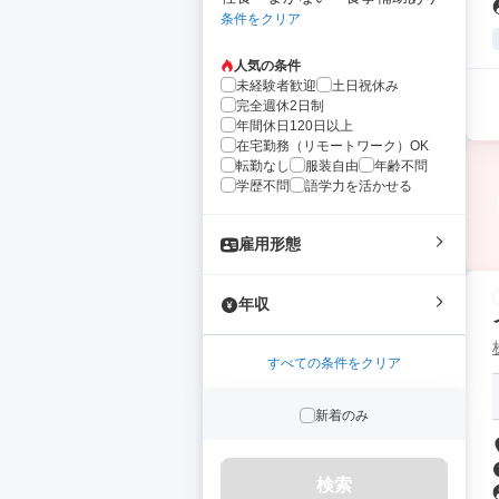
条件をクリア
人気の条件
未経験者歓迎
土日祝休み
完全週休2日制
年間休日120日以上
在宅勤務（リモートワーク）OK
転勤なし
服装自由
年齢不問
学歴不問
語学力を活かせる
雇用形態
年収
すべての条件をクリア
新着のみ
検索