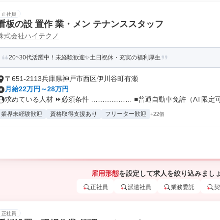
正社員
看板の設 置作 業・メン テナンススタッフ
株式会社ハイテクノ
20~30代活躍中！未経験歓迎✨土日祝休・充実の福利厚生
〒651-2113兵庫県神戸市西区伊川谷町有瀬
月給22万円～28万円
求めている人材 ⏩必須条件 ……………… ■普通自動車免許（AT限定可.
業界未経験歓迎
資格取得支援あり
フリーター歓迎
+22個
雇用形態
を設定して求人を絞り込みまし
正社員
派遣社員
業務委託
契
正社員