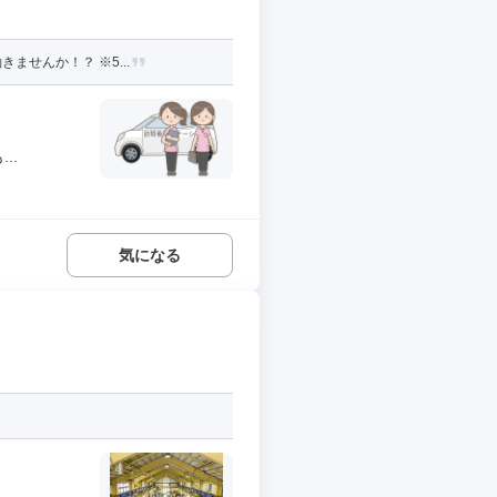
せんか！？ ※5...
..
気になる