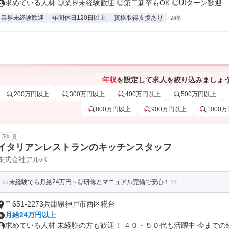
求めている人材 ◎業界未経験歓迎 ◎第二新卒もOK ◎UIターン歓迎 ..
業界未経験歓迎
年間休日120日以上
資格取得支援あり
+24個
年収
を設定して求人を絞り込みましょ
200万円以上
300万円以上
400万円以上
500万円以上
800万円以上
900万円以上
1000
正社員
イタリアンレストランのキッチンスタッフ
株式会社アルバ
未経験でも月給24万円～◎研修とマニュアル完備で安心！
〒651-2273兵庫県神戸市西区糀台
月給24万円以上
求めている人材 未経験の方も歓迎！ ４０・５０代も活躍中 今までの経験