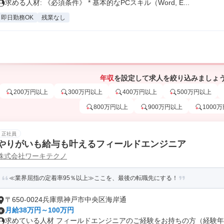
求める人材: 《必須条件》 * 基本的なPCスキル（Word, E...
即日勤務OK
残業なし
年収
を設定して求人を絞り込みましょ
200万円以上
300万円以上
400万円以上
500万円以上
800万円以上
900万円以上
1000
正社員
やりがいも給与も叶えるフィールドエンジニア
株式会社ワーキテクノ
≪業界屈指の定着率95％以上≫ここを、最後の転職先にする！
〒650-0024兵庫県神戸市中央区海岸通
月給38万円～100万円
求めている人材 フィールドエンジニアのご経験をお持ちの方（経験年数