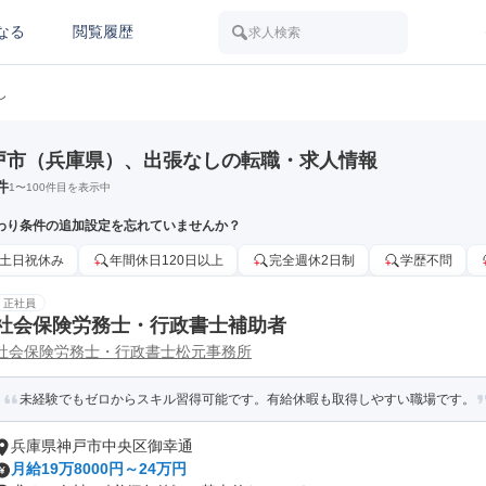
なる
閲覧履歴
求人検索
し
戸市（兵庫県）、出張なしの転職・求人情報
件
1
〜
100
件目を表示中
わり条件の追加設定を忘れていませんか？
土日祝休み
年間休日120日以上
完全週休2日制
学歴不問
正社員
社会保険労務士・行政書士補助者
社会保険労務士・行政書士松元事務所
未経験でもゼロからスキル習得可能です。有給休暇も取得しやすい職場です。
兵庫県神戸市中央区御幸通
月給19万8000円～24万円