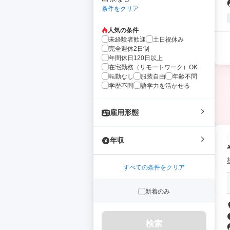
条件をクリア
人気の条件
未経験者歓迎
土日祝休み
完全週休2日制
年間休日120日以上
在宅勤務（リモートワーク）OK
転勤なし
服装自由
年齢不問
学歴不問
語学力を活かせる
雇用形態
年収
すべての条件をクリア
新着のみ
検索