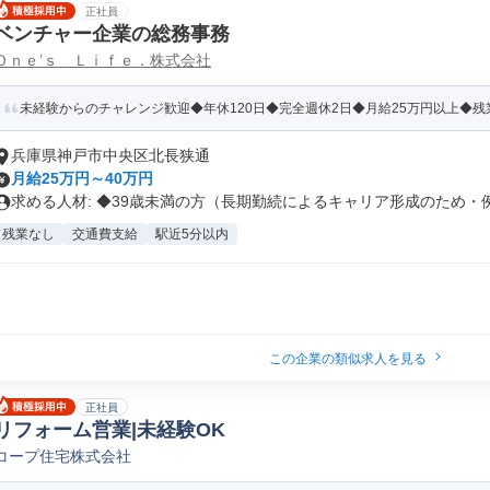
正社員
ベンチャー企業の総務事務
Ｏｎｅ’ｓ Ｌｉｆｅ．株式会社
未経験からのチャレンジ歓迎◆年休120日◆完全週休2日◆月給25万円以上◆残業
兵庫県神戸市中央区北長狭通
月給25万円～40万円
求める人材: ◆39歳未満の方（長期勤続によるキャリア形成のため・例.
残業なし
交通費支給
駅近5分以内
この企業の類似求人を見る
正社員
リフォーム営業|未経験OK
コープ住宅株式会社