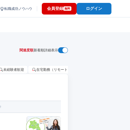
会員登録
ログイン
転職成功ノウハウ
無料
関連度順
新着順
詳細表示
未経験者歓迎
在宅勤務（リモートワーク）OK
家賃補助・住宅手当