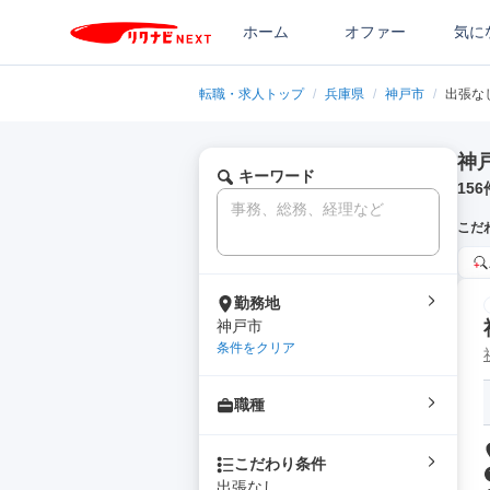
ホーム
オファー
気に
転職・求人トップ
/
兵庫県
/
神戸市
/
出張な
神
キーワード
156
こだ
勤務地
神戸市
条件をクリア
職種
こだわり条件
出張なし