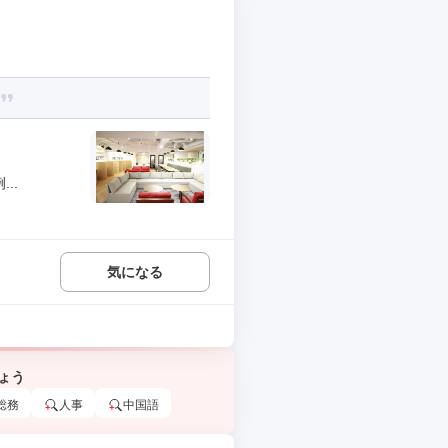
..
気になる
ょう
総務
人事
中国語