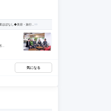
ほぼなし◆美容・旅行...
..
気になる