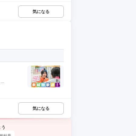
気になる
..
気になる
ょう
約社員