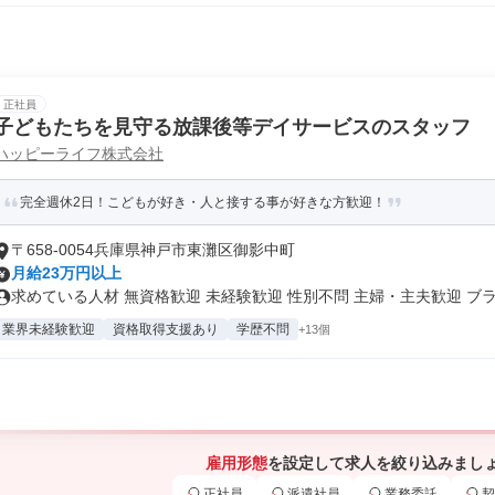
正社員
子どもたちを見守る放課後等デイサービスのスタッフ
ハッピーライフ株式会社
完全週休2日！こどもが好き・人と接する事が好きな方歓迎！
〒658-0054兵庫県神戸市東灘区御影中町
月給23万円以上
求めている人材 無資格歓迎 未経験歓迎 性別不問 主婦・主夫歓迎 ブラ.
業界未経験歓迎
資格取得支援あり
学歴不問
+13個
雇用形態
を設定して求人を絞り込みまし
正社員
派遣社員
業務委託
契