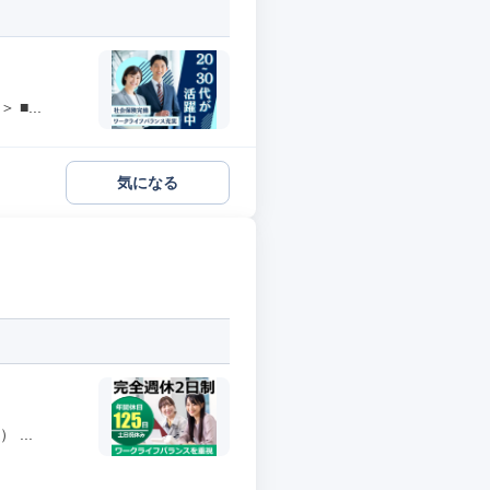
■...
気になる
...