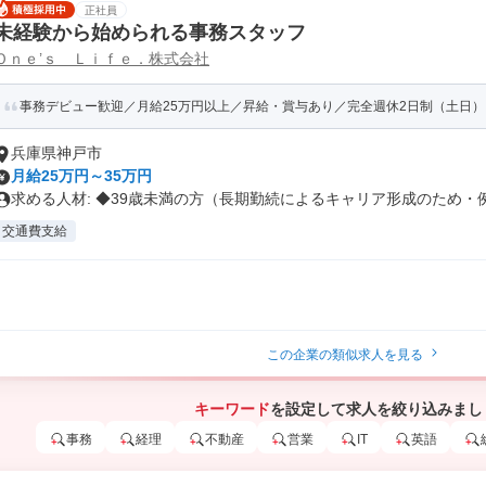
正社員
未経験から始められる事務スタッフ
Ｏｎｅ’ｓ Ｌｉｆｅ．株式会社
事務デビュー歓迎／月給25万円以上／昇給・賞与あり／完全週休2日制（土日）
兵庫県神戸市
月給25万円～35万円
求める人材: ◆39歳未満の方（長期勤続によるキャリア形成のため・例.
交通費支給
この企業の類似求人を見る
キーワード
を設定して求人を絞り込みまし
事務
経理
不動産
営業
IT
英語