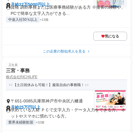
月給22万5000円以上
資格 調剤事務または医療事務経験がある方 ※接客の経験や、
PCで簡単な文字入力ができる...
中途入社50％以上
+13個
気になる
この企業の類似求人を見る
正社員
三宮・事務
株式会社RICHILIFE
【土日祝休みも可能！】服装自由の事務職！
〒651-0085兵庫県神戸市中央区八幡通
月給25万円以上
求めている人材 ＰＣで文字入力・データ入力をできる方。 ネ
ットやスマホに慣れている方。
業界未経験歓迎
+32個