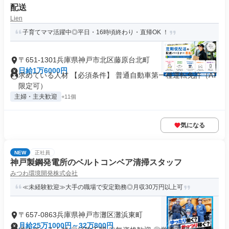
配送
Lien
子育てママ活躍中◎平日・16時頃終わり・直帰OK ！
〒651-1301兵庫県神戸市北区藤原台北町
日給1万6000円
求めている人材 【必須条件】 普通自動車第一種運転免許（AT
限定可）
主婦・主夫歓迎
+11個
気になる
NEW
正社員
神戸製鋼発電所のベルトコンベア清掃スタッフ
みつわ環境開発株式会社
≪未経験歓迎≫大手の職場で安定勤務◎月収30万円以上可
〒657-0863兵庫県神戸市灘区灘浜東町
月給25万1000円～32万800円