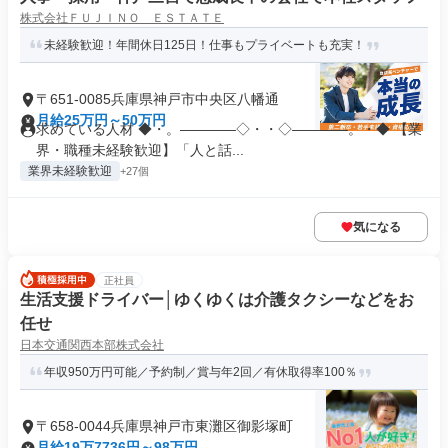
株式会社ＦＵＪＩＮＯ ＥＳＴＡＴＥ
未経験歓迎！年間休日125日！仕事もプライベートも充実！
〒651-0085兵庫県神戸市中央区八幡通
月給25万円～50万円
求めている人材 ◆・。――――◇・・◇――――。・◆ 【業
界・職種未経験歓迎】「人と話...
業界未経験歓迎
+27個
気になる
正社員
生活支援ドライバー│ゆくゆくは介護タクシーなどをお
任せ
日本交通関西本部株式会社
年収950万円可能／予約制／賞与年2回／有休取得率100％
〒658-0044兵庫県神戸市東灘区御影塚町
月給19万7736円～98万円