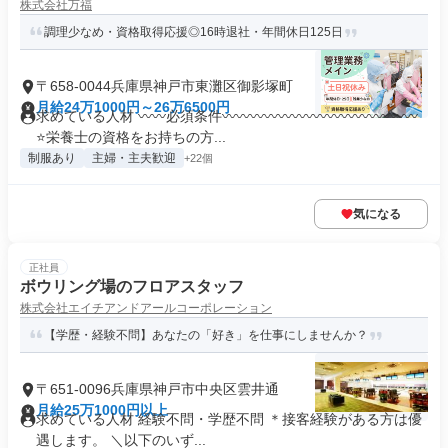
株式会社万福
調理少なめ・資格取得応援◎16時退社・年間休日125日
〒658-0044兵庫県神戸市東灘区御影塚町
月給24万1000円～26万6500円
求めている人材 〰〰必須条件〰〰〰〰〰〰〰〰〰〰〰〰〰〰
⭐栄養士の資格をお持ちの方...
制服あり
主婦・主夫歓迎
+22個
気になる
正社員
ボウリング場のフロアスタッフ
株式会社エイチアンドアールコーポレーション
【学歴・経験不問】あなたの「好き」を仕事にしませんか？
〒651-0096兵庫県神戸市中央区雲井通
月給25万1000円以上
求めている人材 経験不問・学歴不問 ＊接客経験がある方は優
遇します。 ＼以下のいず...