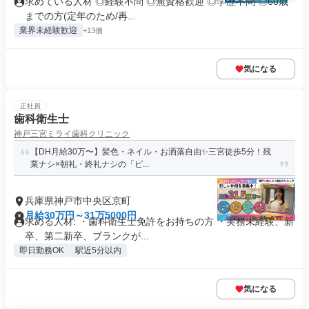
求めている人材 ◎経験不問 ◎無資格歓迎 ◎学歴不問 ◎60歳
までの方(定年のため/再...
業界未経験歓迎
+13個
気になる
正社員
歯科衛生士
神戸三宮ミライ歯科クリニック
【DH月給30万〜】髪色・ネイル・お洒落自由✨三宮徒歩5分！残
業ナシ×朝礼・終礼ナシの「ピ...
兵庫県神戸市中央区京町
月給30万円～31万5000円
求める人材: ・歯科衛生士免許をお持ちの方 ・実務未経験、新
卒、第二新卒、ブランクが...
即日勤務OK
駅近5分以内
気になる