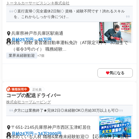
トータルカーサービスシンキ株式会社
◇直行直帰◇完全週休2日制◇ 資格・経験不問です！誇れるスキル
を、これからしっかり身につけ...
兵庫県神戸市兵庫区駅南通
月給25万円～45万円
資格・経験 要普通自動車運転免許（AT限定可）、 30歳まで
（省令3号のイ） 職務経験...
業界未経験歓迎
+7個
気になる
正社員
コープの配送ドライバー
株式会社コープムービング
夕方には業務終了★完休2日◎未経験OK◎月給30万以上も可◎
〒651-2145兵庫県神戸市西区玉津町居住
月給24万円～34万2000円
求めている人材 職種&業種未経験歓迎◎ 【応募条件】 ■普通