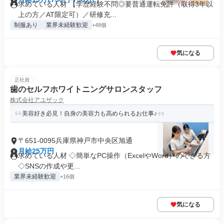
求めている人材 【学歴経験不問◎要普通運転免許（取得3年以
上の方／AT限定可）／研修充...
制服あり
業界未経験歓迎
+48個
気になる
正社員
歯のセルフホワイトニングサロンスタッフ
株式会社アユザック
美容好き必見！自身の美容力も高められるお仕事♪
〒651-0095兵庫県神戸市中央区旭通
月給25万円
求めている人材 ◇簡単なPC操作（ExcelやWord）のできる方
◇SNSの作成や更...
業界未経験歓迎
+16個
気になる