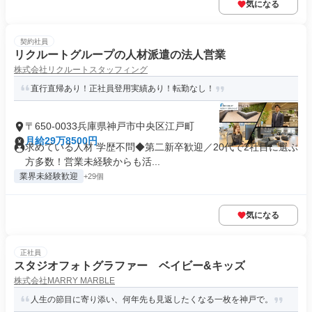
気になる
契約社員
リクルートグループの人材派遣の法人営業
株式会社リクルートスタッフィング
直行直帰あり！正社員登用実績あり！転勤なし！
〒650-0033兵庫県神戸市中央区江戸町
月給29万8500円
求めている人材 学歴不問◆第二新卒歓迎／20代で2社目に選ぶ
方多数！営業未経験からも活...
業界未経験歓迎
+29個
気になる
正社員
スタジオフォトグラファー ベイビー&キッズ
株式会社MARRY MARBLE
人生の節目に寄り添い、何年先も見返したくなる一枚を神戸で。