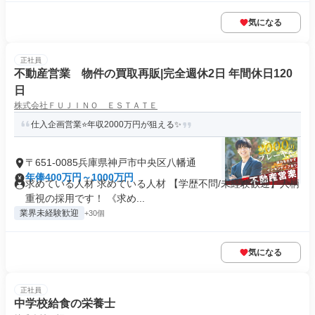
気になる
正社員
不動産営業 物件の買取再販|完全週休2日 年間休日120
日
株式会社ＦＵＪＩＮＯ ＥＳＴＡＴＥ
仕入企画営業⭐年収2000万円が狙える✨
〒651-0085兵庫県神戸市中央区八幡通
年俸400万円～1000万円
求めている人材 求めている人材 【学歴不問/未経験歓迎】人柄
重視の採用です！ 《求め...
業界未経験歓迎
+30個
気になる
正社員
中学校給食の栄養士