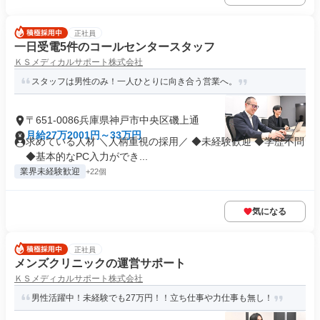
正社員
一日受電5件のコールセンタースタッフ
ＫＳメディカルサポート株式会社
スタッフは男性のみ！一人ひとりに向き合う営業へ。
〒651-0086兵庫県神戸市中央区磯上通
月給27万2001円～33万円
求めている人材 ＼人柄重視の採用／ ◆未経験歓迎 ◆学歴不問
◆基本的なPC入力ができ...
業界未経験歓迎
+22個
気になる
正社員
メンズクリニックの運営サポート
ＫＳメディカルサポート株式会社
男性活躍中！未経験でも27万円！！立ち仕事や力仕事も無し！