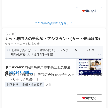
気になる
この企業の類似求人を見る
正社員
カット専門店の美容師・アシスタント(カット未経験者)
キュービーネット株式会社
【資格があればカット経験不問！】シャンプー・カラー・ノルマ・
時間外練習なし！週休2日⇒希望...
〒650-0012兵庫県神戸市中央区北長狭通
月給24万円以上
資格 【応募資格】 美容師免許をお持ちの方 【こんな方が応募
⇒入社して活躍中！】 ・...
制服あり
主婦・主夫歓迎
+24個
気になる