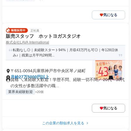
気になる
正社員
販売スタッフ ホットヨガスタジオ
株式会社LAVA International
転勤なし◎｜未経験スタート94%｜月収43万円も可◎｜年128日休
み♪｜残業は月平均2時間...
〒651-0094兵庫県神戸市中央区琴ノ緒町
月給27万5000円以上
資格 ＼未経験大歓迎！学歴不問、経験一切不問／ 20代～30代
の女性が多数活躍中の職...
業界未経験歓迎
+20個
気になる
この企業の類似求人を見る