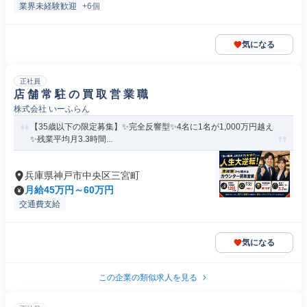
業界未経験歓迎
+6個
気になる
正社員
店 舗 常 駐 の 買 取 営 業 職
株式会社 いーふらん
【35歳以下の限定募集】✨完全反響型✨4名に1名が1,000万円越え
✨残業平均月3.3時間...
兵庫県神戸市中央区三宮町
月給45万円～60万円
交通費支給
気になる
この企業の類似求人を見る