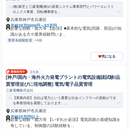
(株)東芝と三菱電機(株)の産業システム事業部門とパワーエレクト
ロニクス事業、回転機事業を...
兵庫県神戸市兵庫区
月給28万5000円～53万円
必要な経験・能力等 【必須】■基本的な電気(回路、部品)の知
識がある方※業界経験問いま...
業界未経験歓迎
+4個
気になる
正社員
[神戸/国内・海外火力発電プラントの電気設備諸試験/品
質管理並びに現地調整] 電気/電子品質管理
三菱電機株式会社
【業務内容】当社は電力という重要な社会インフラへの貢献ができ
る事業領域を展開しております。...
兵庫県神戸市兵庫区
月給25万円以上
必要な経験・能力等 【いずれか必須】電気回路の基礎知識を
有している。制御盤の試験経験を...