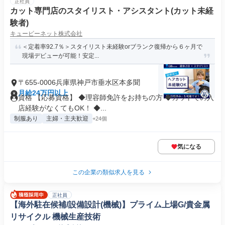
正社員
カット専門店のスタイリスト・アシスタント(カット未経
験者)
キュービーネット株式会社
＜定着率92.7％＞スタイリスト未経験orブランク復帰から６ヶ月で
現場デビューが可能！安定...
〒655-0006兵庫県神戸市垂水区本多聞
月給24万円以上
資格 【応募資格】 ◆理容師免許をお持ちの方 ◆カットでの入
店経験がなくてもOK！ ◆...
制服あり
主婦・主夫歓迎
+24個
気になる
この企業の類似求人を見る
正社員
【海外駐在候補/設備設計(機械)】プライム上場G/貴金属
リサイクル 機械生産技術