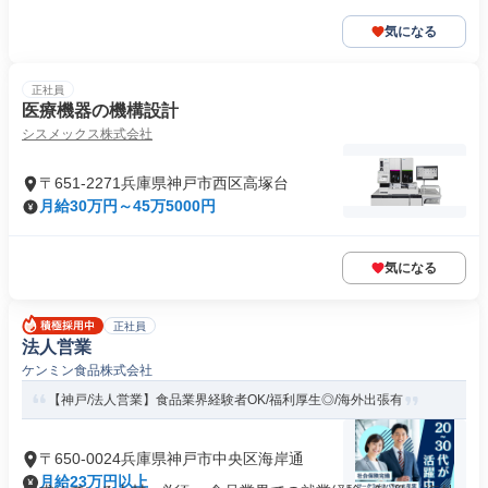
気になる
正社員
医療機器の機構設計
シスメックス株式会社
〒651-2271兵庫県神戸市西区高塚台
月給30万円～45万5000円
気になる
正社員
法人営業
ケンミン食品株式会社
【神戸/法人営業】食品業界経験者OK/福利厚生◎/海外出張有
〒650-0024兵庫県神戸市中央区海岸通
月給23万円以上