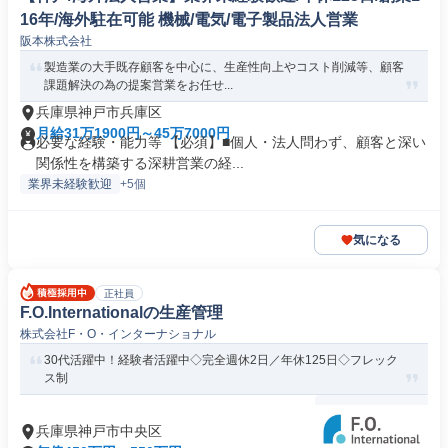
16年/海外駐在可能 機械/電気/電子製品法人営業
阪本株式会社
製造業の大手既存顧客を中心に、生産性向上やコスト削減等、顧客
課題解決の為の提案営業をお任せ...
兵庫県神戸市兵庫区
月給31万1900円～45万7000円
必要な経験・能力等 【必須】■個人・法人問わず、顧客と深い
関係性を構築する深耕営業の経...
業界未経験歓迎
+5個
気になる
正社員
F.O.Internationalの生産管理
株式会社F・O・インターナショナル
30代活躍中！経験者活躍中◇完全週休2日／年休125日◇フレック
ス制
兵庫県神戸市中央区