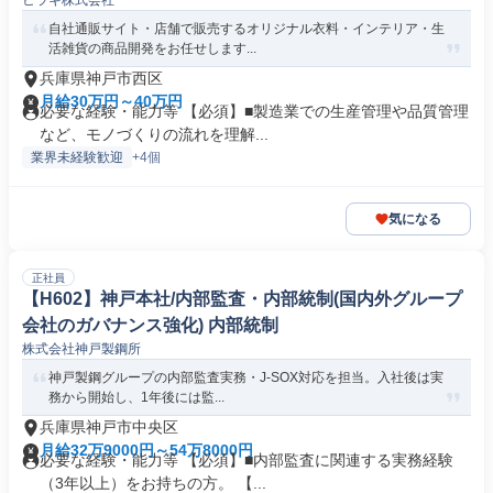
ヒラキ株式会社
自社通販サイト・店舗で販売するオリジナル衣料・インテリア・生
活雑貨の商品開発をお任せします...
兵庫県神戸市西区
月給30万円～40万円
必要な経験・能力等 【必須】■製造業での生産管理や品質管理
など、モノづくりの流れを理解...
業界未経験歓迎
+4個
気になる
正社員
【H602】神戸本社/内部監査・内部統制(国内外グループ
会社のガバナンス強化) 内部統制
株式会社神戸製鋼所
神戸製鋼グループの内部監査実務・J-SOX対応を担当。入社後は実
務から開始し、1年後には監...
兵庫県神戸市中央区
月給32万9000円～54万8000円
必要な経験・能力等 【必須】■内部監査に関連する実務経験
（3年以上）をお持ちの方。 【...