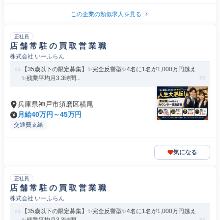
この企業の類似求人を見る
正社員
店 舗 常 駐 の 買 取 営 業 職
株式会社 いーふらん
【35歳以下の限定募集】✨完全反響型✨4名に1名が1,000万円越え
✨残業平均月3.3時間...
兵庫県神戸市須磨区横尾
月給40万円～45万円
交通費支給
気になる
正社員
店 舗 常 駐 の 買 取 営 業 職
株式会社 いーふらん
【35歳以下の限定募集】✨完全反響型✨4名に1名が1,000万円越え