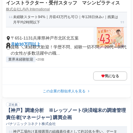
インストラクター・受付スタッフ マシンピラティス
株式会社LAVA International
未経験スタート94%｜月収43万円も可◎｜年128日休み♪｜残業は
月平均2時間以下
〒651-1131兵庫県神戸市北区北五葉
月給30万円以上
資格 ＼未経験大歓迎！学歴不問、経験一切不問／ 20代～30代
の女性が多数活躍中の職...
業界未経験歓迎
+20個
気になる
この企業の類似求人を見る
正社員
【神戸】調達分析 ※レッツノート/決済端末の調達管理
責任者[マネージャー] 購買企画
パナソニックコネクト株式会社
神戸工場向け直接購買の組織責任者として約10名を率い、データ