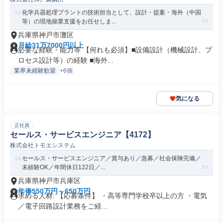
化学兵器処理プラントの技術担当として、設計・提案・海外（中国
等）の現地操業支援をお任せしま...
兵庫県神戸市灘区
月給31万7000円以上
必要な経験・能力等 【何れも必須】■設備設計（機械設計、プ
ロセス設計等）の経験 ■海外...
業界未経験歓迎
+6個
気になる
正社員
セールス・サービスエンジニア【4172】
株式会社トモエシステム
セールス・サービスエンジニア／賞与あり／急募／社会保険完備／
未経験OK／年間休日122日／...
兵庫県神戸市兵庫区
年俸550万円～650万円
求める人材: 【応募条件】 ・高等専門学校卒以上の方 ・電気
／電子回路設計業務をご経...