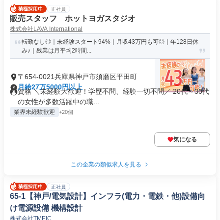
正社員
販売スタッフ ホットヨガスタジオ
株式会社LAVA International
転勤なし◎｜未経験スタート94%｜月収43万円も可◎｜年128日休
み♪｜残業は月平均2時間...
〒654-0021兵庫県神戸市須磨区平田町
月給27万5000円以上
資格 ＼未経験大歓迎！学歴不問、経験一切不問／ 20代～30代
の女性が多数活躍中の職...
業界未経験歓迎
+20個
気になる
この企業の類似求人を見る
正社員
65-1【神戸/電気設計】インフラ(電力・電鉄・他)設備向
け電源設備 機構設計
株式会社TMEIC