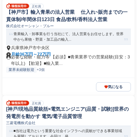
正社員
【神戸市】輸入青果の法人営業 仕入れ~販売までの一
貫体制/年間休日123日 食品/飲料/香料法人営業
株式会社オーシャン・ブルー
青果輸入・卸事業を行う当社にて、法人営業をお任せします。世界
中から果物・野菜・加工品の輸入...
兵庫県神戸市中央区
月給36万円～72万円
必要な経験・能力等 【必須】■青果業界での営業経験(目安：3
年以上) 【歓迎】■輸入業...
業界未経験歓迎
+3個
気になる
正社員
[神戸/現地品質統括×電気エンジニア(品質・試験)]世界の
発電所を動かす 電気/電子品質管理
三菱電機株式会社
■当社は電力という重要な社会インフラへの貢献ができる事業領域
を展開しております。今回は、発...