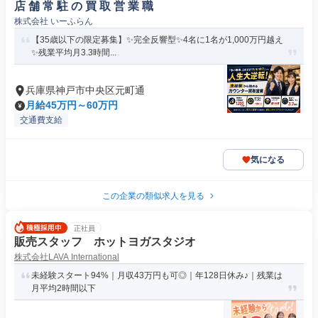
店 舗 常 駐 の 買 取 営 業 職
株式会社 いーふらん
【35歳以下の限定募集】✨完全反響型✨4名に1名が1,000万円越え
✨残業平均月3.3時間...
兵庫県神戸市中央区元町通
月給45万円～60万円
交通費支給
気になる
この企業の類似求人を見る
正社員
販売スタッフ ホットヨガスタジオ
株式会社LAVA International
未経験スタート94%｜月収43万円も可◎｜年128日休み♪｜残業は
月平均2時間以下