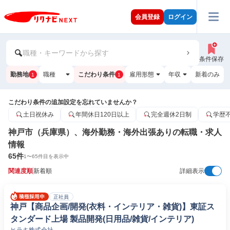
会員登録
ログイン
職種・キーワードから探す
条件保存
勤務地
職種
こだわり条件
雇用形態
年収
新着のみ
1
1
こだわり条件の追加設定を忘れていませんか？
土日祝休み
年間休日120日以上
完全週休2日制
学歴
神戸市（兵庫県）、海外勤務・海外出張ありの転職・求人
情報
65
件
1
〜
65
件目を表示中
関連度順
新着順
詳細表示
正社員
神戸【商品企画/開発(衣料・インテリア・雑貨)】東証ス
タンダード上場 製品開発(日用品/雑貨/インテリア)