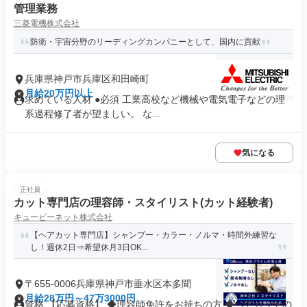
管理業務
三菱電機株式会社
防衛・宇宙分野のリーディングカンパニーとして、国内に貢献
兵庫県神戸市兵庫区和田崎町
月給20万円以上
求めている人材 ●必須 工業高校など機械や電気電子などの理
系過程修了者が望ましい。 な...
気になる
正社員
カット専門店の理容師・スタイリスト(カット経験者)
キュービーネット株式会社
【ヘアカット専門店】シャンプー・カラー・ノルマ・時間外練習な
し！週休2日⇒希望休月3日OK...
〒655-0006兵庫県神戸市垂水区本多聞
月給28万円～47万3000円
資格 【応募資格】 ◆理容師免許をお持ちの方 ◆ヘアカットの