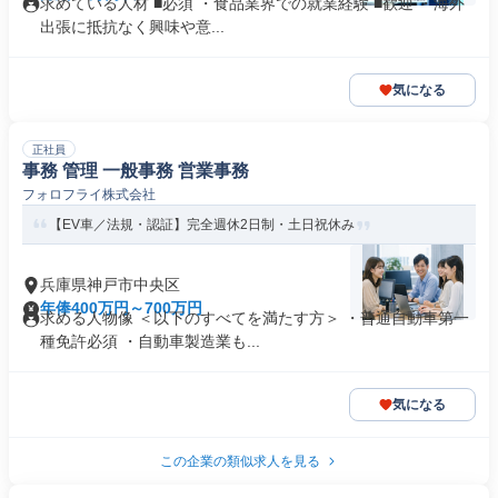
求めている人材 ■必須 ・食品業界での就業経験 ■歓迎 ・海外
出張に抵抗なく興味や意...
気になる
正社員
事務 管理 一般事務 営業事務
フォロフライ株式会社
【EV車／法規・認証】完全週休2日制・土日祝休み
兵庫県神戸市中央区
年俸400万円～700万円
求める人物像 ＜以下のすべてを満たす方＞ ・普通自動車第一
種免許必須 ・自動車製造業も...
気になる
この企業の類似求人を見る