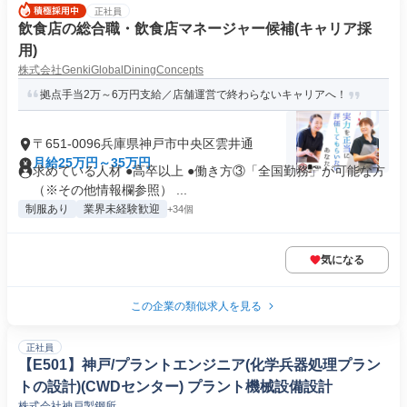
正社員
飲食店の総合職・飲食店マネージャー候補(キャリア採
用)
株式会社GenkiGlobalDiningConcepts
拠点手当2万～6万円支給／店舗運営で終わらないキャリアへ！
〒651-0096兵庫県神戸市中央区雲井通
月給25万円～35万円
求めている人材 ●高卒以上 ●働き方③「全国勤務」が可能な方
（※その他情報欄参照） ...
制服あり
業界未経験歓迎
+34個
気になる
この企業の類似求人を見る
正社員
【E501】神戸/プラントエンジニア(化学兵器処理プラン
トの設計)(CWDセンター) プラント機械設備設計
株式会社神戸製鋼所