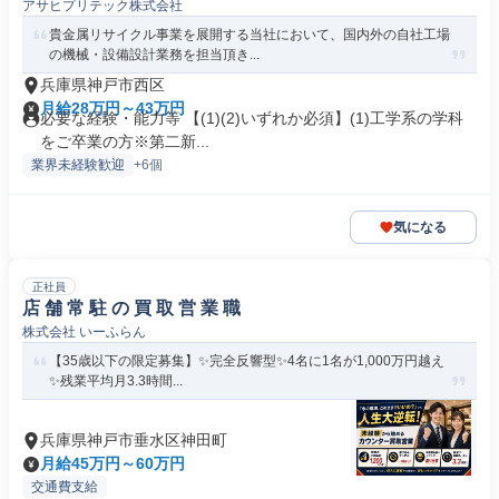
アサヒプリテック株式会社
貴金属リサイクル事業を展開する当社において、国内外の自社工場
の機械・設備設計業務を担当頂き...
兵庫県神戸市西区
月給28万円～43万円
必要な経験・能力等 【(1)(2)いずれか必須】(1)工学系の学科
をご卒業の方※第二新...
業界未経験歓迎
+6個
気になる
正社員
店 舗 常 駐 の 買 取 営 業 職
株式会社 いーふらん
【35歳以下の限定募集】✨完全反響型✨4名に1名が1,000万円越え
✨残業平均月3.3時間...
兵庫県神戸市垂水区神田町
月給45万円～60万円
交通費支給