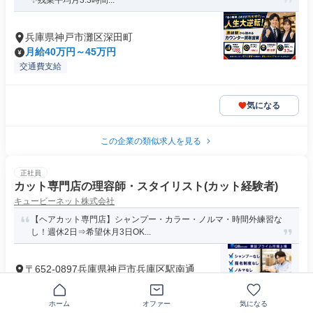
✨残業平均月3.3時間...
兵庫県神戸市灘区深田町
月給40万円～45万円
交通費支給
気になる
この企業の類似求人を見る
正社員
カット専門店の理容師・スタイリスト(カット経験者)
キュービーネット株式会社
【ヘアカット専門店】シャンプー・カラー・ノルマ・時間外練習な
し！週休2日⇒希望休月3日OK...
〒652-0897兵庫県神戸市兵庫区駅南通
月給28万円～47万3000円
資格 【応募資格】 ◆理容師免許をお持ちの方 ◆ヘアカットの
入客経験がある方 ┗ 実...
ホーム
オファー
気になる