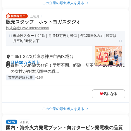
この企業の類似求人を見る
正社員
販売スタッフ ホットヨガスタジオ
株式会社LAVA International
未経験スタート94%｜月収43万円も可◎｜年128日休み♪｜残業は
月平均2時間以下
〒651-2273兵庫県神戸市西区糀台
月給30万円以上
資格 ＼未経験大歓迎！学歴不問、経験一切不問／ 20代～30代
の女性が多数活躍中の職...
業界未経験歓迎
+19個
気になる
この企業の類似求人を見る
NEW
正社員
国内・海外火力発電プラント向けタービン発電機の品質