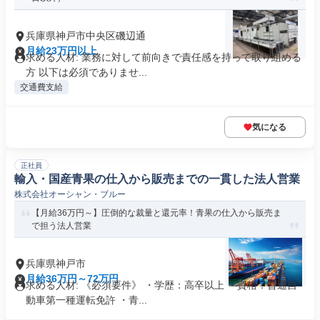
兵庫県神戸市中央区磯辺通
月給23万円以上
求める人材: 業務に対して前向きで責任感を持って取り組める
方 以下は必須でありませ...
交通費支給
気になる
正社員
輸入・国産青果の仕入から販売までの一貫した法人営業
株式会社オーシャン・ブルー
【月給36万円～】圧倒的な裁量と還元率！青果の仕入から販売ま
で担う法人営業
兵庫県神戸市
月給36万円～72万円
求める人材: 《必須要件》 ・学歴：高卒以上 ・資格：普通自
動車第一種運転免許 ・青...