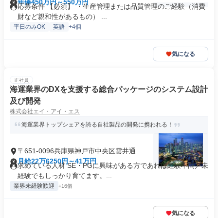
年俸450万円～550万円
応募条件 【必須】 ・生産管理または品質管理のご経験（消費
財など親和性があるもの） ...
平日のみOK
英語
+4個
気になる
正社員
海運業界のDXを支援する総合パッケージのシステム設計
及び開発
株式会社エイ・アイ・エス
海運業界トップシェアを誇る自社製品の開発に携われる！
〒651-0096兵庫県神戸市中央区雲井通
月給22万6250円～41万円
求めている人材 SE・PGに興味がある方であれば経験不問／未
経験でもしっかり育てます。...
業界未経験歓迎
+16個
気になる