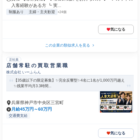
入客経験がある方 ┗ 実...
制服あり
主婦・主夫歓迎
+24個
気になる
この企業の類似求人を見る
正社員
店 舗 常 駐 の 買 取 営 業 職
株式会社 いーふらん
【35歳以下の限定募集】✨完全反響型✨4名に1名が1,000万円越え
✨残業平均月3.3時間...
兵庫県神戸市中央区三宮町
月給45万円～60万円
交通費支給
気になる