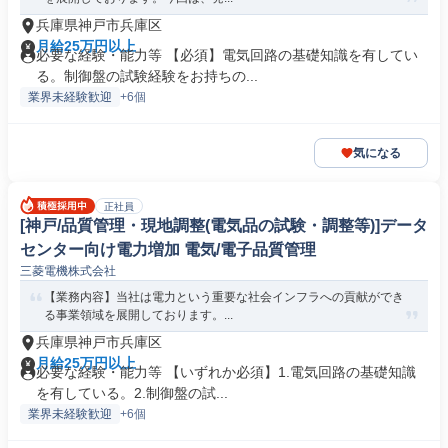
兵庫県神戸市兵庫区
月給25万円以上
必要な経験・能力等 【必須】電気回路の基礎知識を有してい
る。制御盤の試験経験をお持ちの...
業界未経験歓迎
+6個
気になる
正社員
[神戸/品質管理・現地調整(電気品の試験・調整等)]データ
センター向け電力増加 電気/電子品質管理
三菱電機株式会社
【業務内容】当社は電力という重要な社会インフラへの貢献ができ
る事業領域を展開しております。...
兵庫県神戸市兵庫区
月給25万円以上
必要な経験・能力等 【いずれか必須】1.電気回路の基礎知識
を有している。2.制御盤の試...
業界未経験歓迎
+6個