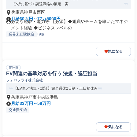
分析に基づく調達戦略の策定・実...
兵庫県神戸市西区
月給60万円～77万5000円
必要な経験・能力等 【必須】◆組織やチームを率いたマネジ
メント経験 ◆ビジネスレベルの...
業界未経験歓迎
+9個
気になる
正社員
EV関連の基準対応を行う 法規・認証担当
フォロフライ株式会社
【EV車／法規・認証】完全週休2日制・土日祝休み
兵庫県神戸市中央区港島
月給33万円～58万円
交通費支給
気になる