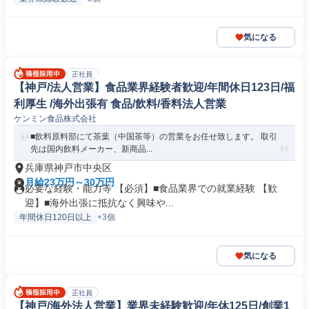
気になる
正社員
【神戸/法人営業】食品業界経験者歓迎/年間休日123日/福
利厚生 /海外出張有 食品/飲料/香料法人営業
ケンミン食品株式会社
■飲料原料部にて茶葉（中国茶等）の営業をお任せ致します。 取引
先は国内飲料メーカー、新商品...
兵庫県神戸市中央区
月給23万円～30万円
必要な経験・能力等 【必須】■食品業界での就業経験 【歓
迎】■海外出張に抵抗なく興味や...
年間休日120日以上
+3個
気になる
正社員
【神戸/海外法人営業】業界未経験歓迎/年休125日/創業1