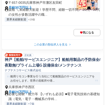
〒657-0035兵庫県神戸市灘区友田町
月給30万円以上
資格 ＼未経験大歓迎！学歴不問、経験一切不問／ 20代～30代
の女性が多数活躍中の職...
業界未経験歓迎
+19個
気になる
この企業の類似求人を見る
正社員
神戸【船舶/サービスエンジニア】船舶用製品の予防保全/
夜勤無/プライム上場G 設備保全/メンテナンス
ナブテスコサービス株式会社
舶用リモコン事業を行う当社にて船舶製品のサービスエンジニアを
お任せします。世界の造船所や港...
兵庫県神戸市西区
月給24万円以上
必要な経験・能力等 【いずれも必須】■電子電気技術の基礎知
識（電気・電子・機械系の学科...
業界未経験歓迎
+7個