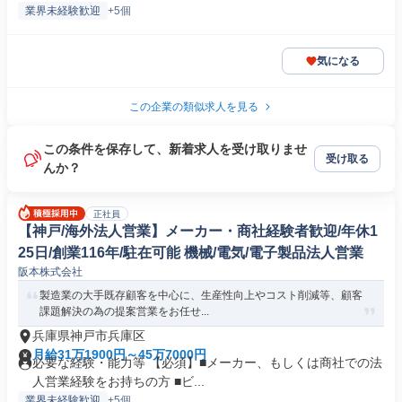
業界未経験歓迎
+5個
気になる
この企業の類似求人を見る
この条件を保存して、新着求人を受け取りませ
受け取る
んか？
正社員
【神戸/海外法人営業】メーカー・商社経験者歓迎/年休1
25日/創業116年/駐在可能 機械/電気/電子製品法人営業
阪本株式会社
製造業の大手既存顧客を中心に、生産性向上やコスト削減等、顧客
課題解決の為の提案営業をお任せ...
兵庫県神戸市兵庫区
月給31万1900円～45万7000円
必要な経験・能力等 【必須】■メーカー、もしくは商社での法
人営業経験をお持ちの方 ■ビ...
業界未経験歓迎
+5個