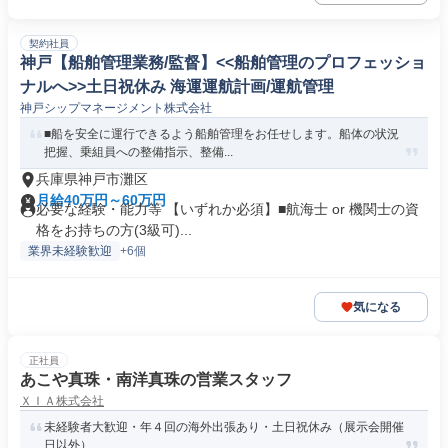
契約社員
神戸【船舶管理業務/監督】<<船舶管理のプロフェッショ
ナルへ>>土日祝休み 海運運航計画/運航管理
神戸シップマネージメント株式会社
■船を安全に運行できるよう船舶管理をお任せします。船体の状況
把握、乗組員への整備指示、整備...
兵庫県神戸市灘区
月給40万円～60万円
必要な経験・能力等 【いずれか必須】■航海士 or 機関士の資
格をお持ちの方(3級可)...
業界未経験歓迎
+6個
気になる
正社員
あこや真珠・南洋真珠の営業スタッフ
ＸＩＡ株式会社
未経験者大歓迎・年４回の海外出張あり・土日祝休み（展示会開催
日以外）