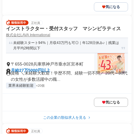
気になる
正社員
インストラクター・受付スタッフ マシンピラティス
株式会社LAVA International
未経験スタート94%｜月収43万円も可◎｜年128日休み♪｜残業は
月平均2時間以下
〒655-0028兵庫県神戸市垂水区宮本町
月給27万5000円以上
資格 ＼未経験大歓迎！学歴不問、経験一切不問／ 20代～30代
の女性が多数活躍中の職...
業界未経験歓迎
+20個
気になる
この企業の類似求人を見る
正社員