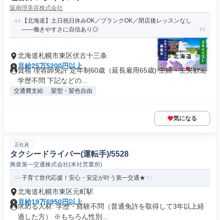
阪南理美容株式会社
【北海道】土日祝日休みOK／ブランクOK／閉店後レッスンなし
——働きやすさに自信あり◎
北海道札幌市東区伏古十三条
月給25万5200円以上
資格 理容師免許 定年制60歳（延長雇用65歳) 主婦・主夫歓迎
学歴不問 下記などの...
交通費支給
髪型・髪色自由
気になる
正社員
タクシードライバー(運転手)/5528
興亜第一交通株式会社(本社営業所)
子育て世代応援！安心・安定が叶う第一交通★
北海道札幌市東区元町駅
月給19万6950円以上
求める人材: 学歴・経験不問（普通免許を取得して3年以上経
過した方） ※もちろん性別...