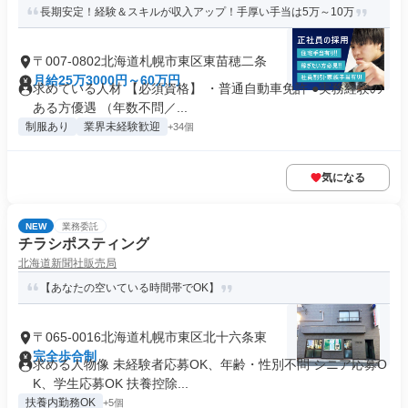
長期安定！経験＆スキルが収入アップ！手厚い手当は5万～10万
〒007-0802北海道札幌市東区東苗穂二条
月給25万3000円～60万円
求めている人材 【必須資格】 ・普通自動車免許 ●実務経験の
ある方優遇 （年数不問／...
制服あり
業界未経験歓迎
+34個
気になる
NEW
業務委託
チラシポスティング
北海道新聞社販売局
【あなたの空いている時間帯でOK】
〒065-0016北海道札幌市東区北十六条東
完全歩合制
求める人物像 未経験者応募OK、年齢・性別不問 シニア応募O
K、学生応募OK 扶養控除...
扶養内勤務OK
+5個