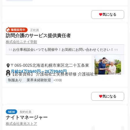
気になる
正社員
訪問介護のサービス提供責任者
株式会社ニチイ学館
お仕事相談会いつでも開催中！お気軽にお問い合わせください！
〒065-0025北海道札幌市東区北二十五条東
月給24万9940円～26万9940円
【必要資格】 介護福祉士実務者研修 介護福祉士
制服あり
業界未経験歓迎
+33個
気になる
NEW
契約社員
ナイトマネージャー
株式会社東光ストア