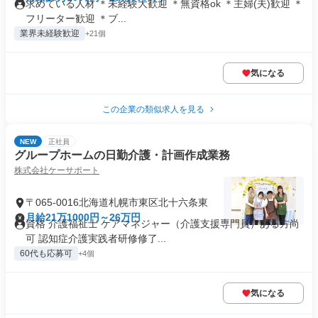
求めている人材 ＊未経験大歓迎 ＊無資格ok ＊主婦(夫)歓迎 ＊
フリーター歓迎 ＊ブ...
業界未経験歓迎
+21個
気になる
この企業の類似求人を見る
NEW
正社員
グループホームの日勤介護・計画作成業務
株式会社ケーサポート
〒065-0016北海道札幌市東区北十六条東
月給21万1000円～26万円
資格 介護福祉士 ケアマネジャー（介護支援専門員）ある方尚
可 認知症介護実践者研修修了...
60代も応募可
+4個
気になる