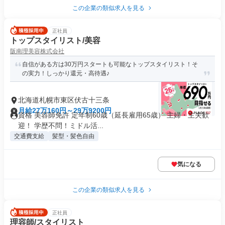
この企業の類似求人を見る
正社員
トップスタイリスト/美容
阪南理美容株式会社
自信がある方は30万円スタートも可能なトップスタイリスト！そ
の実力！しっかり還元・高待遇♪
北海道札幌市東区伏古十三条
月給27万160円～29万9200円
資格 美容師免許 定年制60歳（延長雇用65歳） 主婦・主夫歓
迎！ 学歴不問！ミドル活...
交通費支給
髪型・髪色自由
気になる
この企業の類似求人を見る
正社員
理容師/スタイリスト