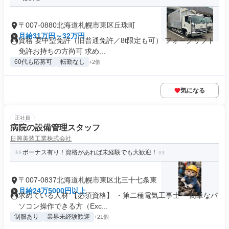
〒007-0880北海道札幌市東区丘珠町
月給31万円～32万円
資格 要中型免許（旧普通免許／8t限定も可） フォークリフト
免許お持ちの方尚可 求め...
60代も応募可
転勤なし
+2個
気になる
正社員
病院の設備管理スタッフ
日興美装工業株式会社
ボーナス有り！資格があれば未経験でも大歓迎！
〒007-0837北海道札幌市東区北三十七条東
月給24万5000円以上
求めている人材 【必須資格】 ・第二種電気工事士 ・簡単なパ
ソコン操作できる方（Exc...
制服あり
業界未経験歓迎
+21個