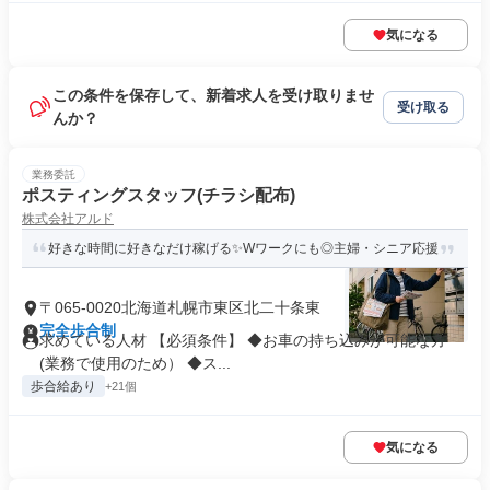
気になる
この条件を保存して、新着求人を受け取りませ
受け取る
んか？
業務委託
ポスティングスタッフ(チラシ配布)
株式会社アルド
好きな時間に好きなだけ稼げる✨Wワークにも◎主婦・シニア応援
〒065-0020北海道札幌市東区北二十条東
完全歩合制
求めている人材 【必須条件】 ◆お車の持ち込みが可能な方
(業務で使用のため） ◆ス...
歩合給あり
+21個
気になる