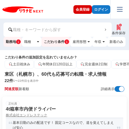
会員登録
ログイン
職種・キーワードから探す
条件保存
勤務地
職種
こだわり条件
雇用形態
年収
新着のみ
1
1
こだわり条件の追加設定を忘れていませんか？
土日祝休み
年間休日120日以上
完全週休2日制
学歴
東区（札幌市）、60代も応募可の転職・求人情報
22
件
1
〜
22
件目を表示中
関連度順
新着順
詳細表示
正社員
4t箱車市内便ドライバー
株式会社エンドレステック
基本日勤のみの配送です！ 固定コースなので、道を覚えてしまえ
ば安心