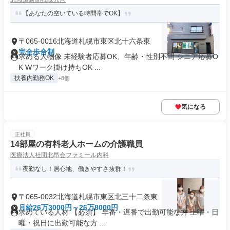
【あなたの空いている時間帯でOK】
〒065-0016北海道札幌市東区北十六条東
完全歩合制
求める人物像 未経験者応募OK、年齢・性別不問 シニア応募O
K Wワーク掛け持ちOK ...
扶養内勤務OK
+8個
気になる
正社員
14部屋の有料老人ホームの介護職員
医療法人社団北昂会ファミール内科
夜勤なし！居心地、働きやすさ抜群！
〒065-0032北海道札幌市東区北三十二条東
月給26万3000円～26万8000円
求めている人材 【必須】 早番・遅番で出勤可能な方 土曜・日
曜・祝日に出勤可能な方 ...