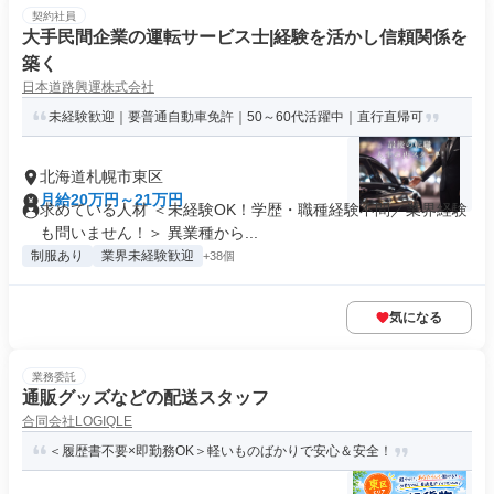
契約社員
大手民間企業の運転サービス士|経験を活かし信頼関係を
築く
日本道路興運株式会社
未経験歓迎｜要普通自動車免許｜50～60代活躍中｜直行直帰可
北海道札幌市東区
月給20万円～21万円
求めている人材 ＜未経験OK！学歴・職種経験不問／業界経験
も問いません！＞ 異業種から...
制服あり
業界未経験歓迎
+38個
気になる
業務委託
通販グッズなどの配送スタッフ
合同会社LOGIQLE
＜履歴書不要×即勤務OK＞軽いものばかりで安心＆安全！