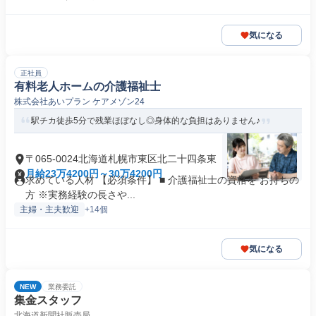
気になる
正社員
有料老人ホームの介護福祉士
株式会社あいプラン ケアメゾン24
駅チカ徒歩5分で残業ほぼなし◎身体的な負担はありません♪
〒065-0024北海道札幌市東区北二十四条東
月給23万4200円～30万4200円
求めている人材 【必須条件】 ■ 介護福祉士の資格を お持ちの
方 ※実務経験の長さや...
主婦・主夫歓迎
+14個
気になる
NEW
業務委託
集金スタッフ
北海道新聞社販売局