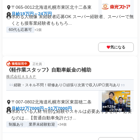
〒065-0012北海道札幌市東区北十二条東
月給19万円～24万円
求める人物像 未経験者応募OK スーパー経験者、スーパーで無
くとも接客業経験者ももちろ...
60代も応募可
+1個
気になる
正社員
《軽作業スタッフ》自動車鈑金の補助
株式会社ＡＳＡＰ
経験・スキル不問！研修あり◎頑張り次第で収入UP◎賞与あり
〒007-0802北海道札幌市東区東苗穂二条
月給22万7000円～51万7000円
求めている人材 特別な経験やスキルは必要ありません！ 必要
なのは…【普通自動車免許だけ...
制服あり
業界未経験歓迎
+34個