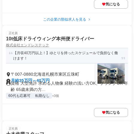
気になる
この企業の類似求人を見る
正社員
10t低床ドライウィング本州便ドライバー
株式会社エンドレステック
【月収40万円以上！】ゆとりを持ったスケジュールで負担なく働
けます！
〒007-0880北海道札幌市東区丘珠町
月給35万円～40万円
資格 大型免許 求める人物像 経験の浅い方OK、ブランクOK 年
齢 65歳未満の方...
60代も応募可
転勤なし
+3個
気になる
正社員