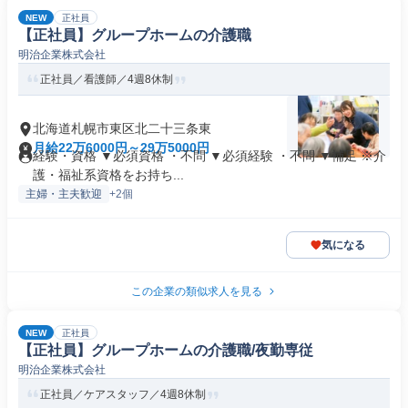
NEW
正社員
【正社員】グループホームの介護職
明治企業株式会社
正社員／看護師／4週8休制
北海道札幌市東区北二十三条東
月給22万6000円～29万5000円
経験・資格 ▼必須資格 ・不問 ▼必須経験 ・不問 ▼補足 ※介
護・福祉系資格をお持ち...
主婦・主夫歓迎
+2個
気になる
この企業の類似求人を見る
NEW
正社員
【正社員】グループホームの介護職/夜勤専従
明治企業株式会社
正社員／ケアスタッフ／4週8休制