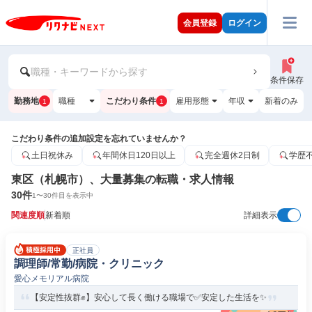
会員登録
ログイン
職種・キーワードから探す
条件保存
勤務地
職種
こだわり条件
雇用形態
年収
新着のみ
1
1
こだわり条件の追加設定を忘れていませんか？
土日祝休み
年間休日120日以上
完全週休2日制
学歴
東区（札幌市）、大量募集の転職・求人情報
30
件
1
〜
30
件目を表示中
関連度順
新着順
詳細表示
正社員
調理師/常勤/病院・クリニック
愛心メモリアル病院
【安定性抜群✊️】安心して長く働ける職場で✅️安定した生活を✨