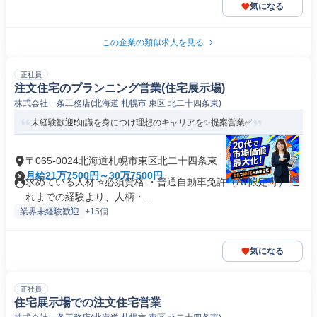
気になる
この企業の類似求人を見る
正社員
注文住宅のプランニング営業(住宅展示場)
株式会社一条工務店(北海道 札幌市 東区 北二十四条東)
未経験歓迎❗️知識を身につけ理想のキャリアを✨️提案営業✅
〒065-0024北海道札幌市東区北二十四条東
月給21万7500円～30万7500円
求めている人材 ⭐必須資格 ・普通自動車免許（AT限定可） こ
れまでの経験より、人柄・...
業界未経験歓迎
+15個
気になる
正社員
住宅展示場での注文住宅営業