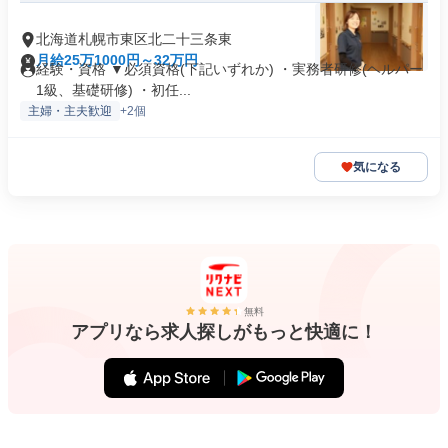
北海道札幌市東区北二十三条東
月給25万1000円～32万円
経験・資格 ▼必須資格(下記いずれか) ・実務者研修(ヘルパー
1級、基礎研修) ・初任...
主婦・主夫歓迎
+2個
気になる
無料
アプリなら求人探しがもっと快適に！