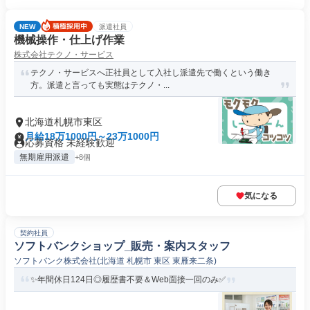
NEW
派遣社員
機械操作・仕上げ作業
株式会社テクノ・サービス
テクノ・サービスへ正社員として入社し派遣先で働くという働き
方。派遣と言っても実態はテクノ・...
北海道札幌市東区
月給18万1000円～23万1000円
応募資格 未経験歓迎
無期雇用派遣
+8個
気になる
契約社員
ソフトバンクショップ_販売・案内スタッフ
ソフトバンク株式会社(北海道 札幌市 東区 東雁来二条)
✨️年間休日124日◎履歴書不要＆Web面接一回のみ✅