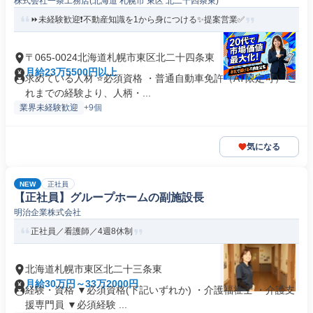
株式会社一条工務店(北海道 札幌市 東区 北二十四条東)
⏩️未経験歓迎❗️不動産知識を1から身につける✨️提案営業✅
〒065-0024北海道札幌市東区北二十四条東
月給23万5500円以上
求めている人材 ⭐必須資格 ・普通自動車免許（AT限定可） こ
れまでの経験より、人柄・...
業界未経験歓迎
+9個
気になる
NEW
正社員
【正社員】グループホームの副施設長
明治企業株式会社
正社員／看護師／4週8休制
北海道札幌市東区北二十三条東
月給30万円～33万2000円
経験・資格 ▼必須資格(下記いずれか) ・介護福祉士 ・介護支
援専門員 ▼必須経験 ...