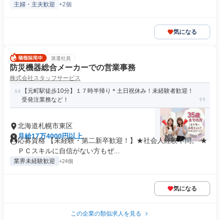
主婦・主夫歓迎
+2個
気になる
派遣社員
防災機器総合メーカーでの営業事務
株式会社スタッフサービス
【元町駅徒歩10分】１７時半帰り＊土日祝休み！未経験者歓迎！
受発注業務など！
北海道札幌市東区
月給17万4000円以上
応募資格 【未経験・第二新卒歓迎！】★社会人経験不問。 ★
ＰＣスキルに自信がない方もぜ...
業界未経験歓迎
+24個
気になる
この企業の類似求人を見る