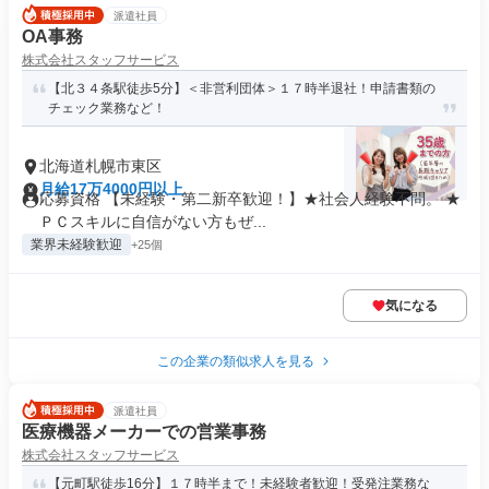
派遣社員
OA事務
株式会社スタッフサービス
【北３４条駅徒歩5分】＜非営利団体＞１７時半退社！申請書類の
チェック業務など！
北海道札幌市東区
月給17万4000円以上
応募資格 【未経験・第二新卒歓迎！】★社会人経験不問。 ★
ＰＣスキルに自信がない方もぜ...
業界未経験歓迎
+25個
気になる
この企業の類似求人を見る
派遣社員
医療機器メーカーでの営業事務
株式会社スタッフサービス
【元町駅徒歩16分】１７時半まで！未経験者歓迎！受発注業務な