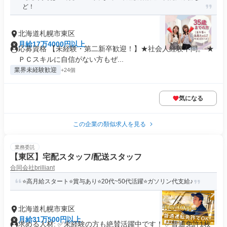
ど！
北海道札幌市東区
月給17万4000円以上
応募資格 【未経験・第二新卒歓迎！】★社会人経験不問。 ★
ＰＣスキルに自信がない方もぜ...
業界未経験歓迎
+24個
気になる
この企業の類似求人を見る
業務委託
【東区】宅配スタッフ/配送スタッフ
合同会社brilliant
⭐️高月給スタート⭐️賞与あり⭐️20代~50代活躍⭐️ガソリン代支給♪
北海道札幌市東区
月給31万500円以上
求める人材: ✅未経験の方も絶賛活躍中です！ ✅普通免許1枚