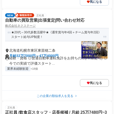
気になる
NEW
正社員
自動車の買取営業|出張査定|問い合わせ対応
株式会社ネクステージ
★20代～30代多数活躍中★《通常賞与年4回＋チーム賞与年2回》
スタート給与UP制度！
北海道札幌市東区東苗穂二条
月給32万7000円～47万4000円
経験・資格 ◎普通自動車運転免許をお持ちの方(AT限定可) ◎
今での実績で評価スタート...
業界未経験歓迎
+18個
気になる
この企業の類似求人を見る
正社員
正社員 /飲食店スタッフ・店長候補 / 月給 25万7480円~3