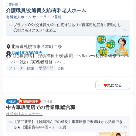
正社員
介護職員/交通費支給/有料老人ホーム
有料老人ホーム サニーライフ苗穂
ブランクOK⭐️交通費支給✨住宅補助あり✅️再雇用制度有✨夜勤なし
⭕️担当者オススメ✨未経...
北海道札幌市東区本町二条
月給19万8000円
【応募資格】 介護福祉士/介護職・ヘルパー/初任者研修（ヘル
パー2級）/実務者研修（ヘ...
フリーター歓迎
学歴不問
+2個
気になる
NEW
正社員
中古車販売店での営業職|総合職
株式会社ネクステージ
【第二新卒】【段階踏んでの成長】事前研修で未経験から活躍でき
る★《通常賞与年4回＋チーム賞...