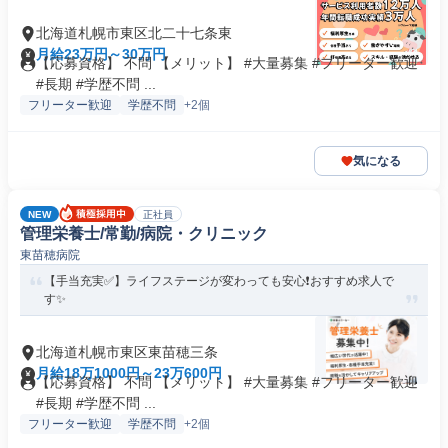
北海道札幌市東区北二十七条東
月給23万円～30万円
【応募資格】 不問 【メリット】 #大量募集 #フリーター歓迎
#長期 #学歴不問 ...
フリーター歓迎
学歴不問
+2個
気になる
NEW
正社員
管理栄養士/常勤/病院・クリニック
東苗穂病院
【手当充実✅️】ライフステージが変わっても安心❗️おすすめ求人で
す✨
北海道札幌市東区東苗穂三条
月給18万1000円～23万600円
【応募資格】 不問 【メリット】 #大量募集 #フリーター歓迎
#長期 #学歴不問 ...
フリーター歓迎
学歴不問
+2個