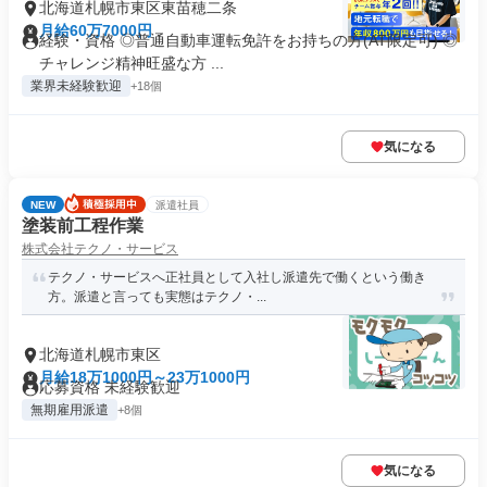
北海道札幌市東区東苗穂二条
月給60万7000円
経験・資格 ◎普通自動車運転免許をお持ちの方(AT限定可) ◎
チャレンジ精神旺盛な方 ...
業界未経験歓迎
+18個
気になる
NEW
派遣社員
塗装前工程作業
株式会社テクノ・サービス
テクノ・サービスへ正社員として入社し派遣先で働くという働き
方。派遣と言っても実態はテクノ・...
北海道札幌市東区
月給18万1000円～23万1000円
応募資格 未経験歓迎
無期雇用派遣
+8個
気になる