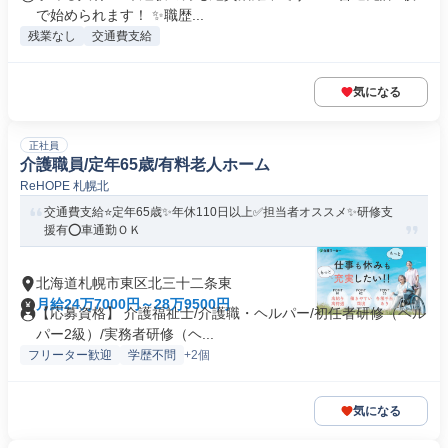
で始められます！ ✨職歴...
残業なし
交通費支給
気になる
正社員
介護職員/定年65歳/有料老人ホーム
ReHOPE 札幌北
交通費支給⭐️定年65歳✨年休110日以上✅️担当者オススメ✨研修支
援有⭕️車通勤ＯＫ
北海道札幌市東区北三十二条東
月給24万7000円～28万9500円
【応募資格】 介護福祉士/介護職・ヘルパー/初任者研修（ヘル
パー2級）/実務者研修（ヘ...
フリーター歓迎
学歴不問
+2個
気になる