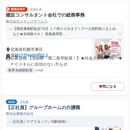
派遣社員
建設コンサルタント会社での総務事務
株式会社スタッフサービス
【環状通東駅徒歩7分】１７時４０分まで！データ資料取りまとめ
など★未経験ＯＫ！ 直接雇用実...
北海道札幌市東区
月給17万4000円以上
応募資格 【未経験・第二新卒歓迎！】★社会人経験不問。 ★
ＰＣスキルに自信がない方もぜ...
業界未経験歓迎
+24個
気になる
NEW
正社員
【正社員】グループホームの介護職
明治企業株式会社
正社員／ケアスタッフ／4週8休制