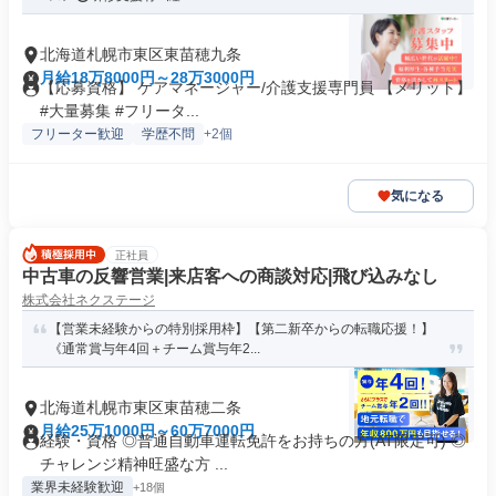
北海道札幌市東区東苗穂九条
月給18万8000円～28万3000円
【応募資格】 ケアマネージャー/介護支援専門員 【メリット】
#大量募集 #フリータ...
フリーター歓迎
学歴不問
+2個
気になる
正社員
中古車の反響営業|来店客への商談対応|飛び込みなし
株式会社ネクステージ
【営業未経験からの特別採用枠】【第二新卒からの転職応援！】
《通常賞与年4回＋チーム賞与年2...
北海道札幌市東区東苗穂二条
月給25万1000円～60万7000円
経験・資格 ◎普通自動車運転免許をお持ちの方(AT限定可) ◎
チャレンジ精神旺盛な方 ...
業界未経験歓迎
+18個