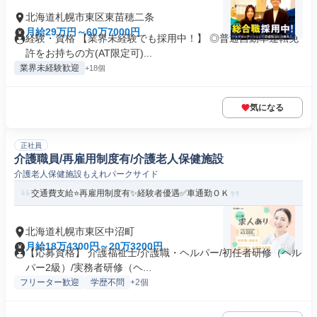
北海道札幌市東区東苗穂二条
月給29万円～60万7000円
経験・資格 【業界未経験でも採用中！】 ◎普通自動車運転免
許をお持ちの方(AT限定可)...
業界未経験歓迎
+18個
気になる
正社員
介護職員/再雇用制度有/介護老人保健施設
介護老人保健施設もえれパークサイド
交通費支給⭐️再雇用制度有✨経験者優遇✅️車通勤ＯＫ
北海道札幌市東区中沼町
月給18万4300円～20万3200円
【応募資格】 介護福祉士/介護職・ヘルパー/初任者研修（ヘル
パー2級）/実務者研修（ヘ...
フリーター歓迎
学歴不問
+2個