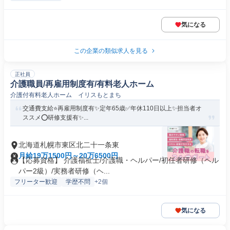
気になる
この企業の類似求人を見る
正社員
介護職員/再雇用制度有/有料老人ホーム
介護付有料老人ホーム イリスもとまち
交通費支給⭐️再雇用制度有✨定年65歳✅️年休110日以上✨担当者オ
ススメ⭕️研修支援有✨...
北海道札幌市東区北二十一条東
月給19万1500円～20万6500円
【応募資格】 介護福祉士/介護職・ヘルパー/初任者研修（ヘル
パー2級）/実務者研修（ヘ...
フリーター歓迎
学歴不問
+2個
気になる