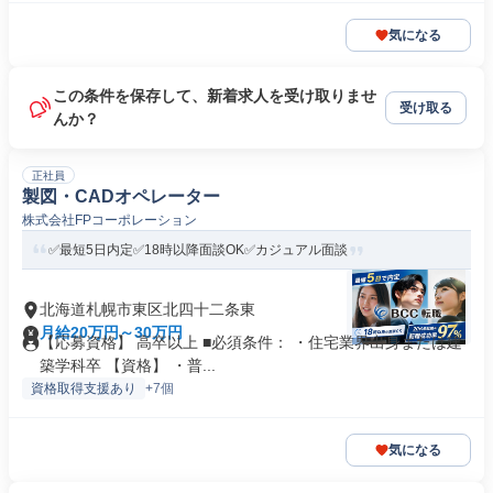
気になる
この条件を保存して、新着求人を受け取りませ
受け取る
んか？
正社員
製図・CADオペレーター
株式会社FPコーポレーション
✅最短5日内定✅18時以降面談OK✅カジュアル面談
北海道札幌市東区北四十二条東
月給20万円～30万円
【応募資格】 高卒以上 ■必須条件： ・住宅業界出身または建
築学科卒 【資格】 ・普...
資格取得支援あり
+7個
気になる