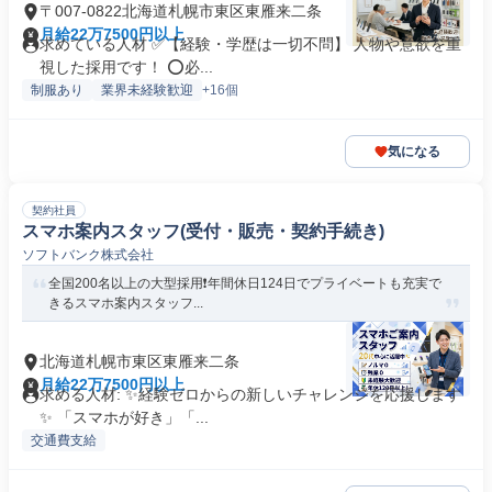
〒007-0822北海道札幌市東区東雁来二条
月給22万7500円以上
求めている人材 ✅️【経験・学歴は一切不問】 人物や意欲を重
視した採用です！ ⭕️必...
制服あり
業界未経験歓迎
+16個
気になる
契約社員
スマホ案内スタッフ(受付・販売・契約手続き)
ソフトバンク株式会社
全国200名以上の大型採用❗️年間休日124日でプライベートも充実で
きるスマホ案内スタッフ...
北海道札幌市東区東雁来二条
月給22万7500円以上
求める人材: ✨️経験ゼロからの新しいチャレンジを応援します
✨️ 「スマホが好き」「...
交通費支給