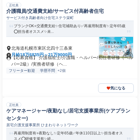
正社員
介護職員/交通費支給/サービス付高齢者住宅
サービス付き高齢者向け住宅ステラ栄町
ブランクOK⭐️交通費支給✨住宅補助あり✅️再雇用制度有✨定年65歳
⭕️担当者オススメ✨未...
北海道札幌市東区北四十三条東
月給18万6835円～21万9000円
【応募資格】 介護福祉士/介護職・ヘルパー/初任者研修（ヘル
パー2級）/実務者研修（ヘ...
フリーター歓迎
学歴不問
+2個
気になる
正社員
ケアマネージャー/夜勤なし/居宅支援事業所(ケアプラン
センター)
居宅介護支援事業所 ひまわりネットワーク
再雇用制度有⭐️夜勤なし✨定年65歳✅️年休110日以上✨担当者オス
スメ⭕️研修支援有✨経...