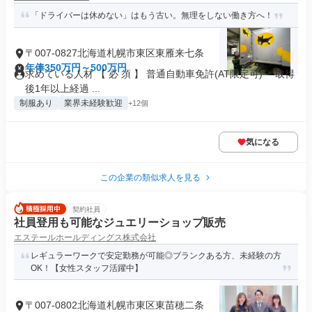
「ドライバーは休めない」はもう古い。無理をしない働き方へ！
〒007-0827北海道札幌市東区東雁来七条
年俸350万円～500万円
求めている人材 【 必 須 】 普通自動車免許(AT限定可) ＊取得
後1年以上経過 ...
制服あり
業界未経験歓迎
+12個
気になる
この企業の類似求人を見る
契約社員
社員登用も可能なジュエリーショップ販売
エステールホールディングス株式会社
レギュラーワークで安定勤務が可能◎ブランクある方、未経験の方
OK！【女性スタッフ活躍中】
〒007-0802北海道札幌市東区東苗穂二条