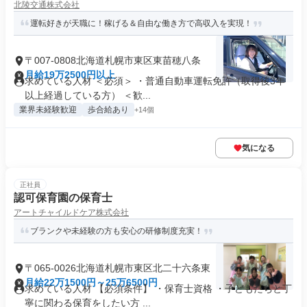
北陵交通株式会社
運転好きが天職に！稼げる＆自由な働き方で高収入を実現！
〒007-0808北海道札幌市東区東苗穂八条
月給19万2500円以上
求めている人材 ＜必須＞ ・普通自動車運転免許（取得後3年
以上経過している方） ＜歓...
業界未経験歓迎
歩合給あり
+14個
気になる
正社員
認可保育園の保育士
アートチャイルドケア株式会社
ブランクや未経験の方も安心の研修制度充実！
〒065-0026北海道札幌市東区北二十六条東
月給22万1500円～25万6500円
求めている人材 【必須条件】 ・保育士資格 ・子どもたちと丁
寧に関わる保育をしたい方 ...