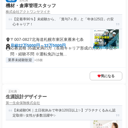
NEW
正社員
機材・倉庫管理スタッフ
株式会社アクトワンヤマイチ
【定着率90％】未経験から、「賞与7ヶ月」と「年休125日」の安
心キャリア！
〒007-0827北海道札幌市東区東雁来七条
月給22万5000円～33万5000円
応募資格 35歳未満の方（長期キャリア形成のため） 学歴不
問・経験不問 ※運転免許は無...
業界未経験歓迎
+15個
気になる
正社員
生涯設計デザイナー
第一生命保険株式会社
【未経験OK｜土日祝休みで年休120日以上✨】プラチナくるみん認
定取得✨女性が多数活躍中✨