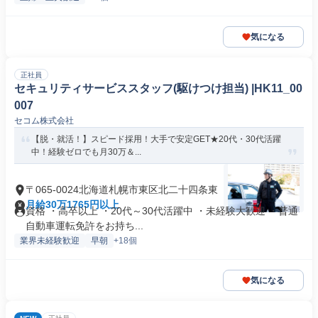
気になる
正社員
セキュリティサービススタッフ(駆けつけ担当) |HK11_00
007
セコム株式会社
【脱・就活！】スピード採用！大手で安定GET★20代・30代活躍
中！経験ゼロでも月30万＆...
〒065-0024北海道札幌市東区北二十四条東
月給30万1765円以上
資格 ・高卒以上 ・20代～30代活躍中 ・未経験大歓迎 ・普通
自動車運転免許をお持ち...
業界未経験歓迎
早朝
+18個
気になる