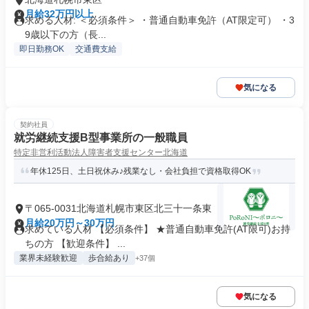
月給32万円以上
求める人材: ＜必須条件＞ ・普通自動車免許（AT限定可） ・3
9歳以下の方（長...
即日勤務OK
交通費支給
気になる
契約社員
就労継続支援B型事業所の一般職員
特定非営利活動法人障害者支援センター北海道
年休125日、土日祝休み♪残業なし・会社負担で資格取得OK
〒065-0031北海道札幌市東区北三十一条東
月給20万円～30万円
求めている人材 【必須条件】 ★普通自動車免許(AT限可)お持
ちの方 【歓迎条件】 ...
業界未経験歓迎
歩合給あり
+37個
気になる