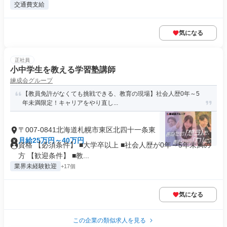
交通費支給
気になる
正社員
小中学生を教える学習塾講師
練成会グループ
【教員免許がなくても挑戦できる、教育の現場】社会人歴0年～5
年未満限定！キャリアをやり直し...
〒007-0841北海道札幌市東区北四十一条東
月給25万円～40万円
資格 【必須条件】 ■大学卒以上 ■社会人歴が0年～5年未満の
方 【歓迎条件】 ■教...
業界未経験歓迎
+17個
気になる
この企業の類似求人を見る