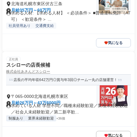
北海道札幌市東区伏古三条
月給35万円～60万円
求める人材: 【求める人材】 ＜必須条件＞ ■普通運転免許（AT
可） ＜歓迎条件＞ ...
社員登用あり
交通費支給
気になる
正社員
スシローの店長候補
株式会社あきんどスシロー
店長の平均年収642万円◎賞与年3回◎チーム一丸の店舗運営！
〒065-0000北海道札幌市東区
月給26万円～43万6000円
求めている人材 学歴不問／職種未経験歓迎／業種未経験歓迎
／社会人未経験歓迎／第二新卒歓...
制服あり
業界未経験歓迎
+36個
気になる