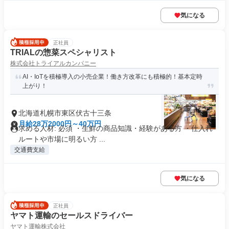
気になる
正社員
TRIALの惣菜スペシャリスト
株式会社トライアルカンパニー
AI・IoTを積極導入の小売企業！働き方改革にも積極的！基本定時
上がり！
北海道札幌市東区伏古十三条
月給28万2000円～40万円
求める人材: 必須 ・生鮮の商品知識・経験がある方 ・仕入れ
ルートや市場に明るい方 ...
交通費支給
気になる
正社員
ヤマト運輸のセールスドライバー
ヤマト運輸株式会社