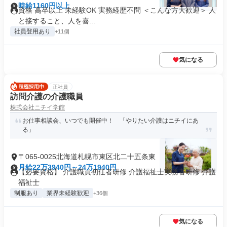
時給1160円以上
資格 高卒以上 未経験OK 実務経歴不問 ＜こんな方大歓迎＞ 人
と接すること、人を喜...
社員登用あり
+11個
気になる
正社員
訪問介護の介護職員
株式会社ニチイ学館
お仕事相談会、いつでも開催中！ 「やりたい介護はニチイにあ
る」
〒065-0025北海道札幌市東区北二十五条東
月給22万3940円～24万1940円
【必要資格】 介護職員初任者研修 介護福祉士実務者研修 介護
福祉士
制服あり
業界未経験歓迎
+36個
気になる