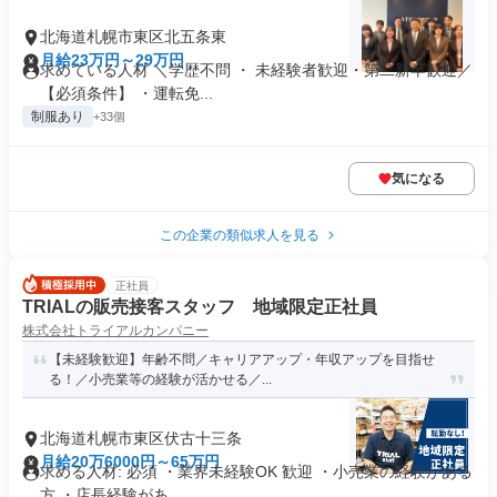
北海道札幌市東区北五条東
月給23万円～29万円
求めている人材 ＼学歴不問 ・ 未経験者歓迎・第二新卒歓迎／
【必須条件】 ・運転免...
制服あり
+33個
気になる
この企業の類似求人を見る
正社員
TRIALの販売接客スタッフ 地域限定正社員
株式会社トライアルカンパニー
【未経験歓迎】年齢不問／キャリアアップ・年収アップを目指せ
る！／小売業等の経験が活かせる／...
北海道札幌市東区伏古十三条
月給20万6000円～65万円
求める人材: 必須 ・業界未経験OK 歓迎 ・小売業の経験がある
方 ・店長経験があ...