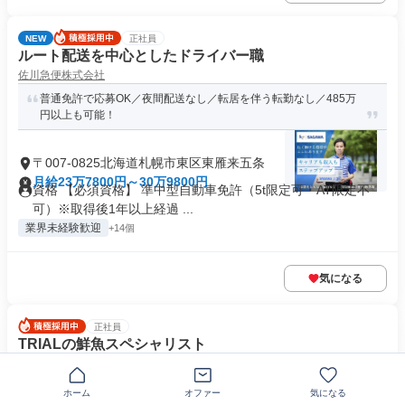
NEW
正社員
ルート配送を中心としたドライバー職
佐川急便株式会社
普通免許で応募OK／夜間配送なし／転居を伴う転勤なし／485万
円以上も可能！
〒007-0825北海道札幌市東区東雁来五条
月給23万7800円～30万9800円
資格 【必須資格】 準中型自動車免許（5t限定可・AT限定不
可）※取得後1年以上経過 ...
業界未経験歓迎
+14個
気になる
正社員
TRIALの鮮魚スペシャリスト
株式会社トライアルカンパニー
AI・IoTを積極導入の小売企業！働き方改革にも積極的！基本定時
ホーム
オファー
気になる
上がり！