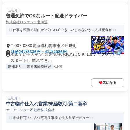
正社員
普通免許でOKなルート配送ドライバー
株式会社ロジエンス北海道
仕事を頑張る理由が“パチスロ”でもいいじゃないか✨入社祝金有
〒007-0880北海道札幌市東区丘珠町
月給24万8336円～41万4086円
求めている人材 ✅ 普通免許があればＯＫ 1.5ｔトラックから
スタートし 慣れてき...
制服あり
業界未経験歓迎
+19個
気になる
正社員
中古物件仕入れ営業/未経験可/第二新卒
ケイアイスター不動産株式会社
未経験可！中古住宅再生事業で法人営業デビュー