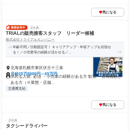
気になる
正社員
TRIALの販売接客スタッフ リーダー候補
株式会社トライアルカンパニー
年齢不問／日勤固定可！ キャリアアップ・年収アップを目指せ
る！／小売業等の経験が活かせる／...
北海道札幌市東区伏古十三条
月給25万8000円～65万円
求める人材: 必須 ・小売業の経験がある方 歓迎 ・店長経験が
ある方（※業態・店舗...
交通費支給
気になる
正社員
タクシードライバー