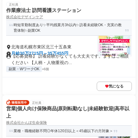
正社員
作業療法士 訪問看護ステーション
株式会社デザインケア
時短常勤制度あり✨平均残業月3h以内✨訪看未経験OK・充実の教
育体制✨副業OK
北海道札幌市東区北三十五条東
月給30万2715円～35万455円
【応募資格】 訪看経験がなくても大丈夫です。まずはご相談
ください 【人柄・人物重視の...
副業・WワークOK
+6個
気になる
正社員
営業|個人向け保険商品|原則転勤なし|未経験歓迎|高卒以
上
株式会社かんぽ生命保険
業種・職種経験不問◎年休120日以上＜45歳以下の方対象＞