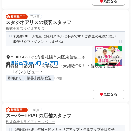
気になる
正社員
スタジオアリスの接客スタッフ
株式会社スタジオアリス
未経験OK！入社前に特別スキルは不要です！ご家族の素敵な思い
出作りをマネジメントしませんか...
〒007-0802北海道札幌市東区東苗穂二条
月給22万8000円～27万円
資格 【必須】 ・高卒以上 ・未経験OK！ ・経験者も歓迎！
〈インタビュー：...
制服あり
業界未経験歓迎
+29個
気になる
正社員
スーパーTRIALの店舗スタッフ
株式会社トライアルカンパニー
【未経験歓迎】年齢不問／キャリアアップ・年収アップを目指せ