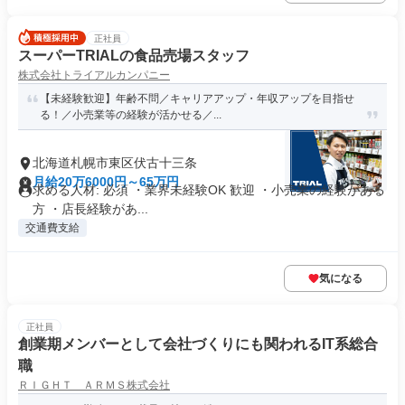
正社員
スーパーTRIALの食品売場スタッフ
株式会社トライアルカンパニー
【未経験歓迎】年齢不問／キャリアアップ・年収アップを目指せ
る！／小売業等の経験が活かせる／...
北海道札幌市東区伏古十三条
月給20万6000円～65万円
求める人材: 必須 ・業界未経験OK 歓迎 ・小売業の経験がある
方 ・店長経験があ...
交通費支給
気になる
正社員
創業期メンバーとして会社づくりにも関われるIT系総合
職
ＲＩＧＨＴ ＡＲＭＳ株式会社