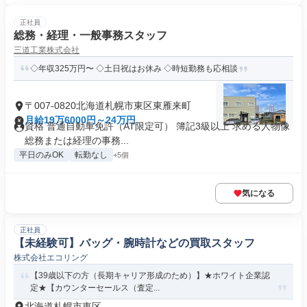
正社員
総務・経理・一般事務スタッフ
三道工業株式会社
◇年収325万円〜 ◇土日祝はお休み ◇時短勤務も応相談
〒007-0820北海道札幌市東区東雁来町
月給19万6000円～24万円
資格 普通自動車免許（AT限定可） 簿記3級以上 求める人物像
総務または経理の事務...
平日のみOK
転勤なし
+5個
気になる
正社員
【未経験可】バッグ・腕時計などの買取スタッフ
株式会社エコリング
【39歳以下の方（長期キャリア形成のため）】★ホワイト企業認
定★【カウンターセールス（査定...
北海道札幌市東区