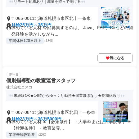
リモート勤務あり｜裁量を持って働ける
〒065-0011北海道札幌市東区北十一条東
月給25万円～35万円
求めている人材 今回募集するのは、 Java、PHP、C#などの開
発経験を活かしながら...
年間休日120日以上
+18個
気になる
正社員
個別指導塾の教室運営スタッフ
株式会社ニスコ
未経験OK★14時からゆっくり勤務★残業ほぼなし★長期休暇可
〒007-0841北海道札幌市東区北四十一条東
月給23万円～36万5000円
求めている人材 ✬【必須条件】 ・大学卒または大学院修了 ✬
【歓迎条件】 ・教育業界...
業界未経験歓迎
+32個