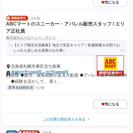
気になる
正社員
ABCマートのスニーカー・アパレル販売スタッフ / エリ
ア正社員
株式会社エービーシー・マート
【エリア限定社員募集】地元で安定キャリア！私服勤務＆社割でお
しゃれも楽しめる接客のお仕事♪
北海道札幌市東区北七条東
月給22万1000円～22万4000円
資格 ◆販売・接客経験がある方歓迎 ◆アパレル業界未経験OK
◆経験を活かして、 長く...
業界未経験歓迎
+17個
気になる
この企業の類似求人を見る
NEW
正社員