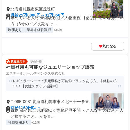
北海道札幌市東区丘珠町
月給25万6800円～31万350円
求めている人材 未経験歓迎／人物重視 【必須】 ◎45歳以下の
方（3号のイ／長期キャ...
制服あり
業界未経験歓迎
+36個
気になる
契約社員
社員登用も可能なジュエリーショップ販売
エステールホールディングス株式会社
レギュラーワークで安定勤務が可能◎ブランクある方、未経験の方
OK！【女性スタッフ活躍中】
〒065-0031北海道札幌市東区北三十一条東
時給1160円以上
資格 高卒以上 未経験OK 実務経歴不問 ＜こんな方大歓迎＞ 人
と接すること、人を喜...
社員登用あり
+11個