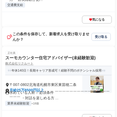
交通費支給
気になる
この条件を保存して、新着求人を受け取りませ
受け取る
んか？
正社員
スーモカウンター住宅アドバイザー(未経験歓迎)
株式会社リクルート
年休140日！長期キャリア形成可！経験不問のポテンシャル採用
〒007-0802北海道札幌市東区東苗穂二条
月給25万8500円以上
求めている人材 ✅必須条件 ￣￣￣￣￣￣￣￣￣￣￣￣￣￣￣
￣￣￣ ・対話を楽しめる方 ...
業界未経験歓迎
+18個