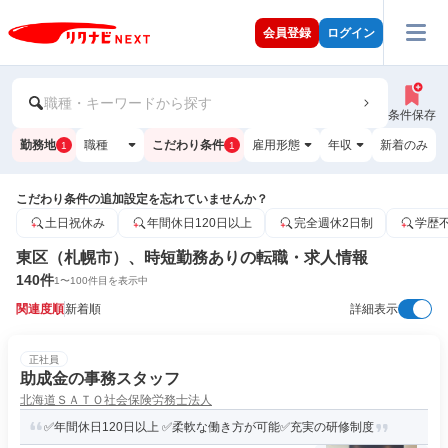
会員登録
ログイン
職種・キーワードから探す
条件保存
勤務地
職種
こだわり条件
雇用形態
年収
新着のみ
1
1
こだわり条件の追加設定を忘れていませんか？
土日祝休み
年間休日120日以上
完全週休2日制
学歴
東区（札幌市）、時短勤務ありの転職・求人情報
140
件
1
〜
100
件目を表示中
関連度順
新着順
詳細表示
正社員
助成金の事務スタッフ
北海道ＳＡＴＯ社会保険労務士法人
✅年間休日120日以上 ✅柔軟な働き方が可能✅充実の研修制度