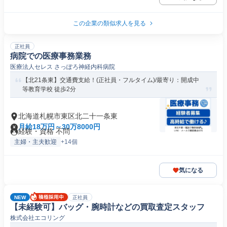
この企業の類似求人を見る
正社員
病院での医療事務業務
医療法人セレス さっぽろ神経内科病院
【北21条東】交通費支給！(正社員・フルタイム)/最寄り：開成中
等教育学校 徒歩2分
北海道札幌市東区北二十一条東
月給18万円～30万8000円
経験・資格 不問
主婦・主夫歓迎
+14個
気になる
NEW
正社員
【未経験可】バッグ・腕時計などの買取査定スタッフ
株式会社エコリング