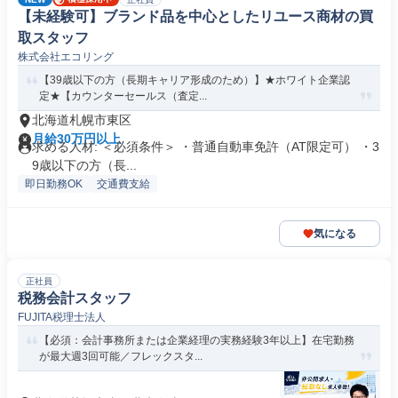
【未経験可】ブランド品を中心としたリユース商材の買
取スタッフ
株式会社エコリング
【39歳以下の方（長期キャリア形成のため）】★ホワイト企業認
定★【カウンターセールス（査定...
北海道札幌市東区
月給30万円以上
求める人材: ＜必須条件＞ ・普通自動車免許（AT限定可） ・3
9歳以下の方（長...
即日勤務OK
交通費支給
気になる
正社員
税務会計スタッフ
FUJITA税理士法人
【必須：会計事務所または企業経理の実務経験3年以上】在宅勤務
が最大週3回可能／フレックスタ...