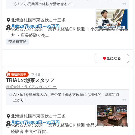
る！／小売業等の経験が活かせる／...
北海道札幌市東区伏古十三条
月給20万6000円～65万円
求める人材: 必須 ・業界未経験OK 歓迎 ・小売業の経験がある
方 ・店長経験があ...
交通費支給
気になる
正社員
TRIALの惣菜スタッフ
株式会社トライアルカンパニー
AI・IoTを積極導入の小売企業！働き方改革にも積極的！基本定時
上がり！
北海道札幌市東区伏古十三条
月給24万6000円～31万円
求める人材: 必須 ・業界未経験OK 歓迎 食品スーパーや小売店
経験者 中食や百貨...