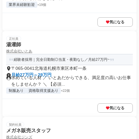
業界未経験歓迎
+19個
気になる
正社員
湯灌師
株式会社いとあ
経験者採用｜完全日勤制◎当直・夜勤なし／月給27万円~
〒065-0041北海道札幌市東区本町一条
月給27万円～29万円
求めている人材 ／ いとあだからできる、満足度の高いお仕事
をしませんか？ ＼ 【必須...
制服あり
資格取得支援あり
+22個
気になる
契約社員
メガネ販売スタッフ
株式会社ジンズ