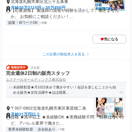
北海道札幌市東区北三十五条東
月給30万2715円～35万455円
【応募資格】 看護師の資格や経験を活かして、働きません
か。 お気軽にご相談ください！...
副業・WワークOK
+6個
気になる
この企業の類似求人を見る
正社員
完全週休2日制の販売スタッフ
エステールホールディングス株式会社
未経験歓迎★月10日休みで働きやすい！会話を楽しむことから始
める販売★女性活躍中★ほぼ残業...
〒007-0802北海道札幌市東区東苗穂二条
月給21万円以上
資格 ★高卒以上 ★未経験OK ★実務経験不問 「経験はないけ
ど、アパレル業界で働きた...
業界未経験歓迎
歩合給あり
+7個