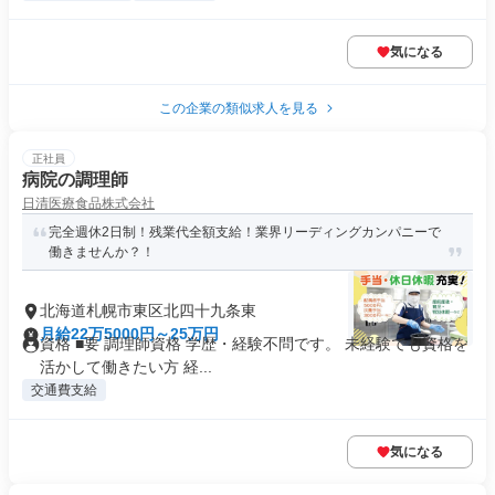
気になる
この企業の類似求人を見る
正社員
病院の調理師
日清医療食品株式会社
完全週休2日制！残業代全額支給！業界リーディングカンパニーで
働きませんか？！
北海道札幌市東区北四十九条東
月給22万5000円～25万円
資格 ■要 調理師資格 学歴・経験不問です。 未経験でも資格を
活かして働きたい方 経...
交通費支給
気になる