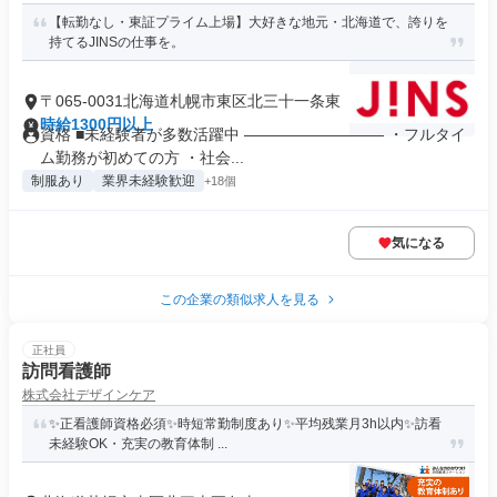
【転勤なし・東証プライム上場】大好きな地元・北海道で、誇りを
持てるJINSの仕事を。
〒065-0031北海道札幌市東区北三十一条東
時給1300円以上
資格 ■未経験者が多数活躍中 ――――――――― ・フルタイ
ム勤務が初めての方 ・社会...
制服あり
業界未経験歓迎
+18個
気になる
この企業の類似求人を見る
正社員
訪問看護師
株式会社デザインケア
✨正看護師資格必須✨時短常勤制度あり✨平均残業月3h以内✨訪看
未経験OK・充実の教育体制 ...