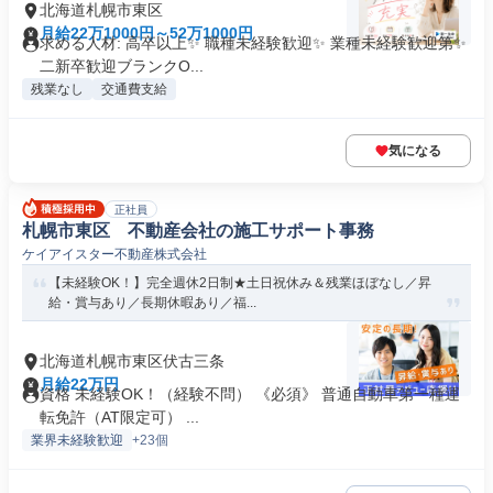
北海道札幌市東区
月給22万1000円～52万1000円
求める人材: 高卒以上✨ 職種未経験歓迎✨ 業種未経験歓迎第✨
二新卒歓迎ブランクO...
残業なし
交通費支給
気になる
正社員
札幌市東区 不動産会社の施工サポート事務
ケイアイスター不動産株式会社
【未経験OK！】完全週休2日制★土日祝休み＆残業ほぼなし／昇
給・賞与あり／長期休暇あり／福...
北海道札幌市東区伏古三条
月給22万円
資格 未経験OK！（経験不問） 《必須》 普通自動車第一種運
転免許（AT限定可） ...
業界未経験歓迎
+23個