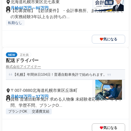
北海道札幌市東区北七条東
月給40万円～80万円
【応募資格】 【必須要件】 ・会計事務所、または企業経理で
の実務経験3年以上をお持ちの...
転勤なし
気になる
NEW
正社員
配送ドライバー
株式会社アイアイテー
【札幌】年間休日104日！普通自動車免許で始められます。
〒007-0880北海道札幌市東区丘珠町
月給28万円～37万円
資格 普通自動車免許 求める人物像 未経験者応募OK、年令不
問、学歴不問、ブランクO...
ブランクOK
交通費支給
気になる