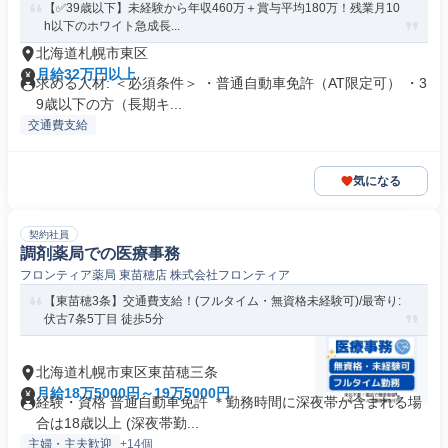
【✅39歳以下】未経験から年収460万＋賞与平均180万！残業月10
h以下のホワイト急成長...
北海道札幌市東区
月給32万円以上
求める人材: ＜必須条件＞ ・普通自動車免許（AT限定可） ・3
9歳以下の方（長期キ...
交通費支給
気になる
契約社員
調剤薬局での医療事務
フロンティア薬局 東苗穂店 株式会社フロンティア
【東苗穂3条】交通費支給！(フルタイム・無資格未経験可)/最寄り:
伏古7条5丁目 徒歩5分
北海道札幌市東区東苗穂三条
月給18万5000円～19万5000円
経験・資格 普通自動車免許 ＊勤務時間に深夜帯が含まれる場
合は18歳以上 (深夜帯勤...
主婦・主夫歓迎
+14個