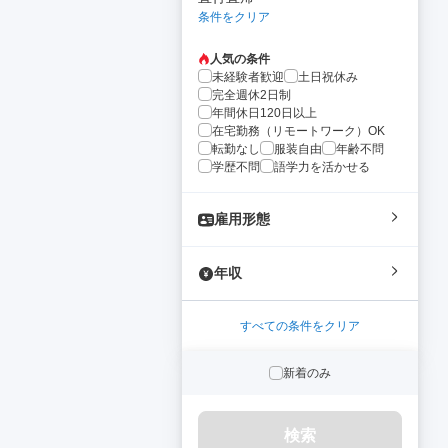
条件をクリア
人気の条件
未経験者歓迎
土日祝休み
完全週休2日制
年間休日120日以上
在宅勤務（リモートワーク）OK
転勤なし
服装自由
年齢不問
学歴不問
語学力を活かせる
雇用形態
年収
すべての条件をクリア
新着のみ
検索