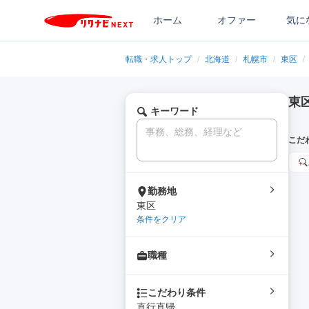
ホーム
オファー
気に
転職・求人トップ
/
北海道
/
札幌市
/
東区
/
東
キーワード
こだ
勤務地
東区
条件をクリア
職種
こだわり条件
直行直帰