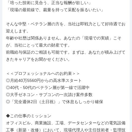
「培った技術に見合う、正当な報酬が欲しい」

「現場の最前線で、裁量を持って采配を振るいたい」

そんな中堅・ベテラン層の方を、当社は即戦力として好待遇でお
迎えします。

年齢や社歴は関係ありません。あなたの「現場での実績」こそ
が、当社にとって最大の財産です。

前職給与保証のご相談も可能です。まずは、あなたが積み上げて
きたキャリアをお聞かせください。

＜＜プロフェッショナルへのお約束＞＞

◎月給40万5560円からの高水準スタート

◎40代・50代のベテラン層が第一線で活躍中

◎大手ゼネコン・サブコンの一次請け案件多数

◎「完全週休2日（土日祝）」で休息もしっかり確保

◆この仕事のミッション

オフィスビル、商業施設、工場、データセンターなどの電気設備
工事（新築・改修）において、現場代理人や主任技術者・監理技