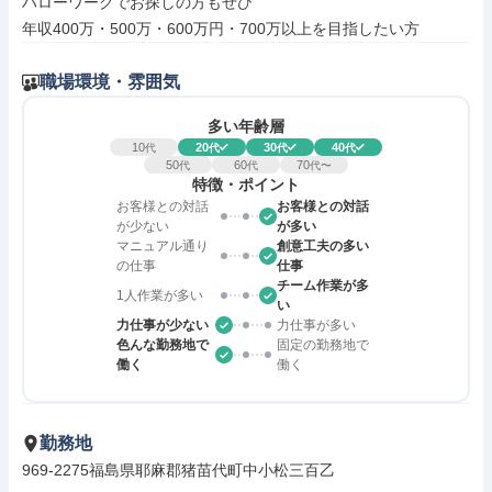
ハローワークでお探しの方もぜひ

年収400万・500万・600万円・700万以上を目指したい方
職場環境・雰囲気
多い年齢層
10
20
30
40
代
代
代
代
50
60
70
代
代
代〜
特徴・ポイント
お客様との対話
お客様との対話
が少ない
が多い
マニュアル通り
創意工夫の多い
の仕事
仕事
チーム作業が多
1人作業が多い
い
力仕事が少ない
力仕事が多い
色んな勤務地で
固定の勤務地で
働く
働く
勤務地
969-2275福島県耶麻郡猪苗代町中小松三百乙