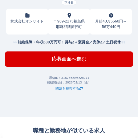
正社員
株式会社オンサイト
〒969-2275福島県
月給40万5560円～
耶麻郡猪苗代町
56万440円
前給保障・年収630万円可！賞与2＋褒賞金／完休2／土日祝休
応募画面へ進む
原稿ID：
31a7d5ecf5c28271
掲載開始日：
2026/02/13（金）
問題を報告する
職種と勤務地が似ている求人