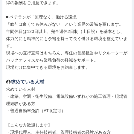
得の報酬をご用意できます。

■ ベテランが「無理なく」働ける環境

「給与は良くても休みがない」という業界の常識を覆します。

年間休日は120日以上、完全週休2日制（土日祝）を基本とし、
体力的にも精神的にも余裕を持って長く働ける環境を整えていま
す。

現場への直行直帰はもちろん、専任の営業担当やリクルーターが
バックオフィスから業務負荷の軽減をサポート。

現場だけに集中できる環境をお約束します。
求めている人材
求めている人材

・建築、空調・衛生設備、電気設備いずれかの施工管理・現場管
理経験がある方

・普通自動車免許（AT限定可）

【こんな方歓迎します】

・現場代理人、主任技術者、監理技術者の経験がある方
