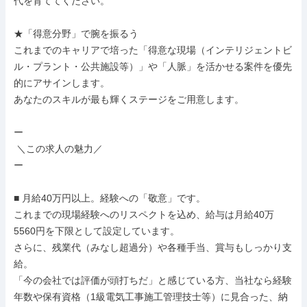
代を育ててください。

★「得意分野」で腕を振るう

これまでのキャリアで培った「得意な現場（インテリジェントビ
ル・プラント・公共施設等）」や「人脈」を活かせる案件を優先
的にアサインします。

あなたのスキルが最も輝くステージをご用意します。

ー

 ＼この求人の魅力／

ー

■ 月給40万円以上。経験への「敬意」です。

これまでの現場経験へのリスペクトを込め、給与は月給40万
5560円を下限として設定しています。

さらに、残業代（みなし超過分）や各種手当、賞与もしっかり支
給。

「今の会社では評価が頭打ちだ」と感じている方、当社なら経験
年数や保有資格（1級電気工事施工管理技士等）に見合った、納