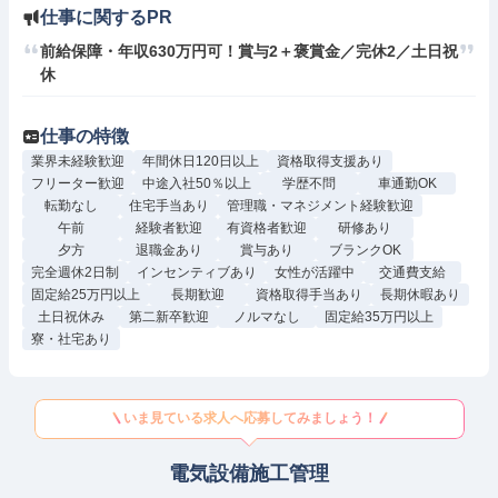
仕事に関するPR
前給保障・年収630万円可！賞与2＋褒賞金／完休2／土日祝
休
仕事の特徴
業界未経験歓迎
年間休日120日以上
資格取得支援あり
フリーター歓迎
中途入社50％以上
学歴不問
車通勤OK
転勤なし
住宅手当あり
管理職・マネジメント経験歓迎
午前
経験者歓迎
有資格者歓迎
研修あり
夕方
退職金あり
賞与あり
ブランクOK
完全週休2日制
インセンティブあり
女性が活躍中
交通費支給
固定給25万円以上
長期歓迎
資格取得手当あり
長期休暇あり
土日祝休み
第二新卒歓迎
ノルマなし
固定給35万円以上
寮・社宅あり
いま見ている求人へ応募してみましょう！
電気設備施工管理