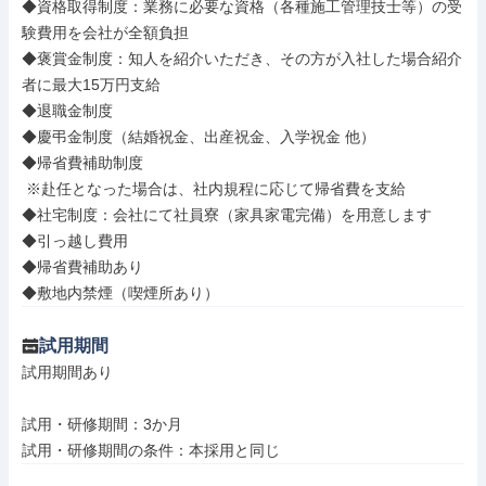
◆資格取得制度：業務に必要な資格（各種施⼯管理技⼠等）の受
験費⽤を会社が全額負担

◆褒賞金制度：知人を紹介いただき、その方が入社した場合紹介
者に最大15万円支給

◆退職金制度

◆慶弔金制度（結婚祝金、出産祝金、入学祝金 他）

◆帰省費補助制度

 ※赴任となった場合は、社内規程に応じて帰省費を⽀給

◆社宅制度：会社にて社員寮（家具家電完備）を用意します

◆引っ越し費用

◆帰省費補助あり

◆敷地内禁煙（喫煙所あり）
試用期間
試用期間あり

試用・研修期間：3か月
