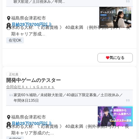
験大歓迎／土日祝休み／年間...
福島県会津若松市
月給29万9700円以上
求める人材: 《 応募資格 》 40歳未満 （例外事由3号のイ・長
期キャリア形成...
在宅OK
気になる
正社員
開発中ゲームのテスター
合同会社ＡｘｉｓＧａｍｅｓ
家賃60％補助／未経験大歓迎／40歳以下限定募集／土日祝休み／
年間休日135日
福島県会津若松市
月給29万9700円以上
求める人材: 《 応募資格 》 40歳未満（例外事由3号のイ・長
期キャリア形成のた...