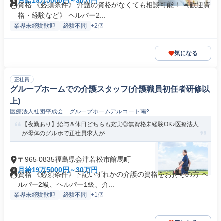
月給19万5000円～30万円
資格 《必須条件》 介護の資格がなくても相談可能！ 《歓迎資
格・経験など》 ヘルパー2...
業界未経験歓迎
経験不問
+2個
気になる
正社員
グループホームでの介護スタッフ(介護職員初任者研修以
上)
医療法人社団平成会 グループホームアルコート南?
【夜勤あり】給与＆休日どちらも充実◎無資格未経験OK♪医療法人
が母体のグルホで正社員求人が...
〒965-0835福島県会津若松市館馬町
月給19万5000円～30万円
資格 《必須条件》下記いずれかの介護の資格をお持ちの方 ヘ
ルパー2級、ヘルパー1級、介...
業界未経験歓迎
経験不問
+1個