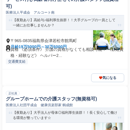
可)
医療法人平成会 アルコート南
【夜勤あり】高給与♪福利厚生抜群！！大手グループの一員として
一緒にお仕事しませんか？
〒965-0835福島県会津若松市館馬町
月給19万5000円～30万6000円
資格 《必須条件》 介護の資格がなくても相談可能！ 《歓迎資
格・経験など》 ヘルパー2...
交通費支給
気になる
正社員
グループホームでの介護スタッフ(無資格可)
医療法人社団平成会 健康倶楽部家 鶴成館
【夜勤あり】大手法人が母体◎福利厚生抜群！！長く安心して働け
る環境が整っています☆