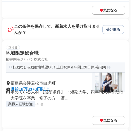
気になる
この条件を保存して、新着求人を受け取りませ
受け取る
んか？
正社員
地域限定総合職
損害保険ジャパン株式会社
転勤なし＆勤務地希望OK！土日祝休＆年間120日休♪在宅可
福島県会津若松市白虎町
月給18万8370円以上
求めている人材 【必須条件】 ・短期大学、四年制大学または
大学院を卒業・修了の方 ・普...
業界未経験歓迎
+18個
気になる