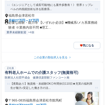
《エンジニアとして成長可能/他にも案件多数有！》 世界トップレ
ベルの内視鏡技術を誇る医療系...
福島県会津若松市
月給27万円～37万円
必要な経験・能力等 【いずれか必須】■機械系/メカ系業務経
験者 ※業務内容不問 ■理工...
業界未経験歓迎
+4個
気になる
この企業の類似求人を見る
正社員
有料老人ホームでの介護スタッフ(無資格可)
医療法人社団平成会 健康倶楽部館ファンコート南
【夜勤あり】無資格・未経験OK◎年間休日110日★充実の福利厚
生が魅力♪安定した働き方の法...
〒965-0835福島県会津若松市館馬町