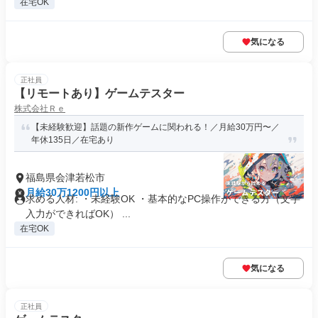
在宅OK
気になる
正社員
【リモートあり】ゲームテスター
株式会社Ｒｅ
【未経験歓迎】話題の新作ゲームに関われる！／月給30万円〜／
年休135日／在宅あり
福島県会津若松市
月給30万1200円以上
求める人材: ・未経験OK ・基本的なPC操作ができる方（文字
入力ができればOK） ...
在宅OK
気になる
正社員