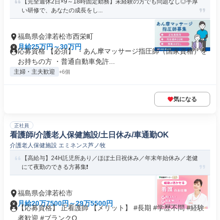
【完全週休2日×9～18時固定勤務】未経験の方でも問題なし◎手厚
い研修で、あなたの成長をし...
福島県会津若松市西栄町
月給25万円～30万円
応募資格 【必須】 ・あん摩マッサージ指圧師（国家資格）を
お持ちの方 ・普通自動車免許...
主婦・主夫歓迎
+6個
気になる
正社員
看護師/介護老人保健施設/土日休み/車通勤OK
介護老人保健施設 エミネンス芦ノ牧
【高給与】24H託児所あり／ほぼ土日祝休み／年末年始休み／老健
にて夜勤のできる方募集❗️
福島県会津若松市
月給20万7500円～29万5500円
【応募資格】 正看護師 【メリット】 #長期 #学歴不問 #経験
者歓迎 #ブランクO...