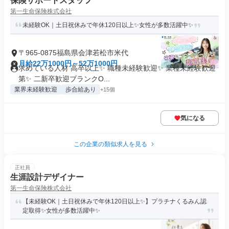
保険サポートスタッフ
第一生命保険株式会社
未経験OK｜土日祝休みで年休120日以上✨女性が多数活躍中✨
〒965-0875福島県会津若松市米代
月給22万1000円～52万1000円
求めている人材 高卒以上✨ 職種未経験歓迎✨ 業種未経験歓迎
第✨ 二新卒歓迎ブランクO...
業界未経験歓迎
歩合給あり
+15個
気になる
この企業の類似求人を見る
正社員
生涯設計デザイナー
第一生命保険株式会社
【未経験OK｜土日祝休みで年休120日以上✨】プラチナくるみん認
定取得✨女性が多数活躍中✨