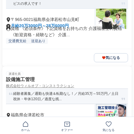
ビスの求人です！
〒965-0021福島県会津若松市山見町
月給20万3000円～28万6000円
資格 《必須条件》下記資格をお持ちの方 介護福祉士の資格
《歓迎資格・経験など》 介護...
交通費支給
送迎あり
気になる
派遣社員
設備施工管理
株式会社ウィルオブ・コンストラクション
経験者募集／通勤も快適＆転勤なし！／月給35万～55万円／土日
祝休・年休120日／過度な残...
福島県会津若松市
月給35万円～55万円
資格 ●空調、衛生、電気いずれかの設備施工管理の実務経験が
3年以上ある方 ●普通自動車...
ホーム
オファー
気になる