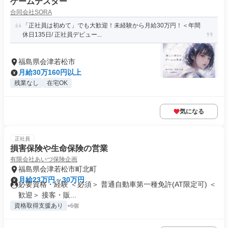
ゲームテスター
合同会社SORA
「正社員は初めて」でも大歓迎！未経験から月給30万円！＜年間
休日135日/ 正社員デビュー...
福島県会津若松市
月給30万160円以上
残業なし
在宅OK
気になる
正社員
損害保険や生命保険の営業
有限会社あいづ保険企画
福島県会津若松市町北町
月給23万円～30万円
必要資格・経験 ＜必須＞ 普通自動車第一種免許(AT限定可) ＜
歓迎＞ 接客・販...
資格取得支援あり
+6個