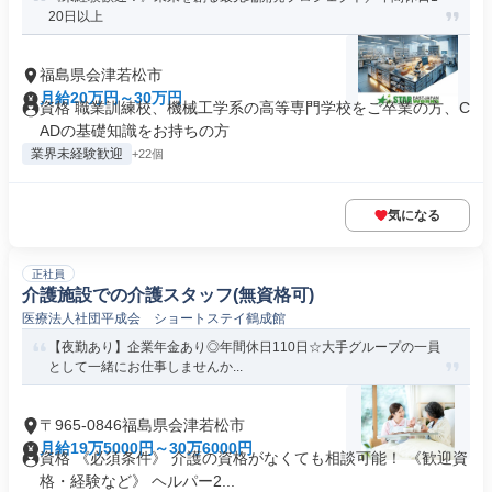
20日以上
福島県会津若松市
月給20万円～30万円
資格 職業訓練校、機械工学系の高等専門学校をご卒業の方、C
ADの基礎知識をお持ちの方
業界未経験歓迎
+22個
気になる
正社員
介護施設での介護スタッフ(無資格可)
医療法人社団平成会 ショートステイ鶴成館
【夜勤あり】企業年金あり◎年間休日110日☆大手グループの一員
として一緒にお仕事しませんか...
〒965-0846福島県会津若松市
月給19万5000円～30万6000円
資格 《必須条件》 介護の資格がなくても相談可能！ 《歓迎資
格・経験など》 ヘルパー2...