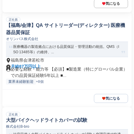
気になる
正社員
【福島/会津】QA サイトリーダー(ディレクター) 医療機
器品質保証
オリンパス株式会社
医療機器の製造拠点における品質保証・管理活動の統括。QMS（I
SO 13485等）の維持、...
福島県会津若松市
月給87万円以上
必要な経験・能力等 【必須】■製造業（特にグローバル企業）
での品質保証経験5年以上 ■...
業界未経験歓迎
+8個
気になる
正社員
大型バイクヘッドライトカバーの試験
株式会社B-bro