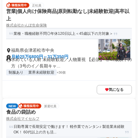
正社員
営業|個人向け保険商品|原則転勤なし|未経験歓迎|高卒以
上
株式会社かんぽ生命保険
業種・職種経験不問◎年休120日以上＜45歳以下の方対象＞
福島県会津若松市中央
月給25万6800円～31万350円
求めている人材 未経験歓迎／人物重視 【必須】 ◎45歳以下の
方（3号のイ／長期キャ...
制服あり
業界未経験歓迎
+36個
気になる
NEW
派遣社員
食品の袋詰め
株式会社マイセルフ
日勤専属で長期安定で働けます！ 軽作業でカンタン♪ 製造業未経験
OK！ 60代以上の方も活...