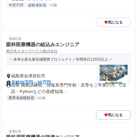
学歴不問
経験者歓迎
+1個
気になる
派遣社員
眼科医療機器の組込みエンジニア
東日本スターワークス株式会社
未来を創る最先端開発プロジェクト／年間休日120日以上
福島県会津若松市
月給20万円～30万円
資格 職業訓練校、情報系専門学校・高専をご卒業の方、C言
語・Pythonなどの基礎知識...
業界未経験歓迎
+22個
気になる
派遣社員