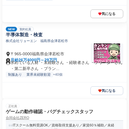
気になる
NEW
契約社員
半導体製造・検査
株式会社リョーエン 福島県会津若松市
〒965-0000福島県会津若松市
月給26万4000円～29万円
求めている人材 ・未経験さん ・経験者さん ・フリーターさん
・第二新卒さん ・ブラン...
制服あり
業界未経験歓迎
+40個
気になる
正社員
ゲームの動作確認・バグチェックスタッフ
合同会社ZERO
ITスクール無料受講OK／資格取得支援あり／家賃60％補助／未経