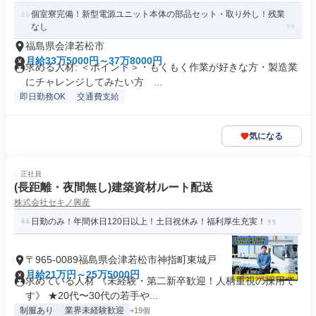
個室寮完備！新型電源ユニット本体の部品セット・取り外し！残業
なし
福島県会津若松市
月給33万5000円～37万8000円
求める人材: ＜ポイント＞・もくもく作業が好きな方・製造業
にチャレンジしてみたい方 ...
即日勤務OK
交通費支給
気になる
正社員
(長距離・夜間無し)建築資材ルート配送
株式会社セキノ興産
日勤のみ！年間休日120日以上！土日祝休み！福利厚生充実！
〒965-0089福島県会津若松市神指町東城戸
月給21万円～25万5000円
求めている人材 《未経験・第二新卒歓迎！人柄重視の採用で
す》 ★20代〜30代の若手や...
制服あり
業界未経験歓迎
+19個