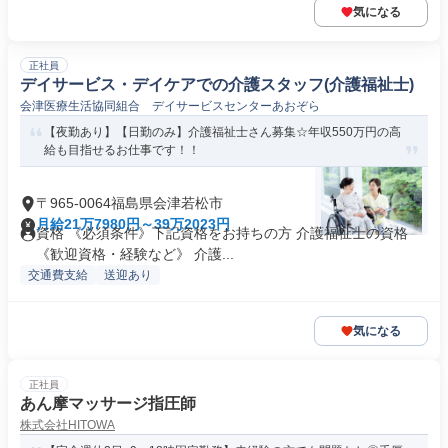
気になる
正社員
デイサービス・デイケアでの介護スタッフ(介護福祉士)
会津医療生活協同組合 デイサービスセンターあおぞら
【夜勤あり】【日勤のみ】介護福祉士さん募集☆年収550万円の高
給も目指せるお仕事です！！
〒965-0064福島県会津若松市
月給21万7980円～39万2023円
資格 《必須条件》下記資格をお持ちの方 介護福祉士の資格
《歓迎資格・経験など》 介護...
交通費支給
送迎あり
気になる
正社員
あん摩マッサージ指圧師
株式会社HITOWA