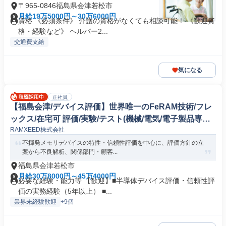
〒965-0846福島県会津若松市
月給19万5000円～30万6000円
資格 《必須条件》 介護の資格がなくても相談可能！ 《歓迎資
格・経験など》 ヘルパー2...
交通費支給
気になる
正社員
【福島会津/デバイス評価】世界唯一のFeRAM技術/フレ
ックス/在宅可 評価/実験/テスト(機械/電気/電子製品専門
RAMXEED株式会社
職)
不揮発メモリデバイスの特性・信頼性評価を中心に、評価方針の立
案から不良解析、関係部門・顧客...
福島県会津若松市
月給30万8000円～45万4000円
必要な経験・能力等 【歓迎】■半導体デバイス評価・信頼性評
価の実務経験（5年以上） ■...
業界未経験歓迎
+9個