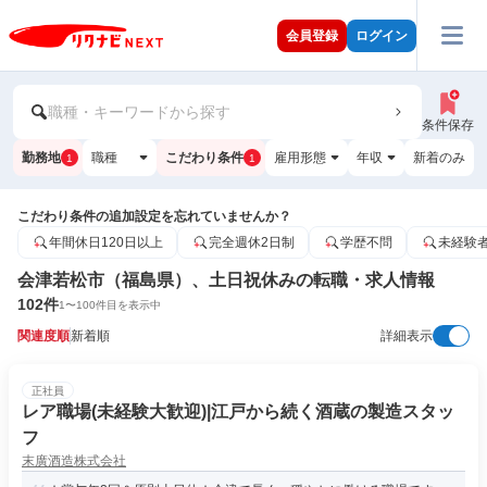
会員登録
ログイン
職種・キーワードから探す
条件保存
勤務地
職種
こだわり条件
雇用形態
年収
新着のみ
1
1
こだわり条件の追加設定を忘れていませんか？
年間休日120日以上
完全週休2日制
学歴不問
未経験
会津若松市（福島県）、土日祝休みの転職・求人情報
102
件
1
〜
100
件目を表示中
関連度順
新着順
詳細表示
正社員
レア職場(未経験大歓迎)|江戸から続く酒蔵の製造スタッ
フ
末廣酒造株式会社