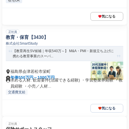
在宅OK
気になる
正社員
教育・保育【3430】
株式会社SmartStudy
【教育再生SV候補｜年収540万～】 M&A・PMI・新規立ち上げに
携わる教育事業のスーパ...
福島県会津若松市栄町
年俸550万円～1000万円
求める人材: 歓迎要件(活躍できる経験) ・学習塾業界経験 ・教
員経験 ・小売／人材...
交通費支給
気になる
正社員