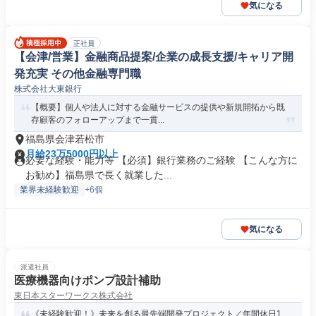
気になる
正社員
【会津/営業】金融商品提案/企業の成長支援/キャリア開
発充実 その他金融専門職
株式会社大東銀行
【概要】個人や法人に対する金融サービスの提供や新規開拓から既
存顧客のフォローアップまで一貫...
福島県会津若松市
月給23万5000円以上
必要な経験・能力等 【必須】銀行業務のご経験 【こんな方に
お勧め】福島県で長く就業した...
業界未経験歓迎
+6個
気になる
派遣社員
医療機器向けポンプ設計補助
東日本スターワークス株式会社
《未経験歓迎！》未来を創る最先端開発プロジェクト／年間休日1