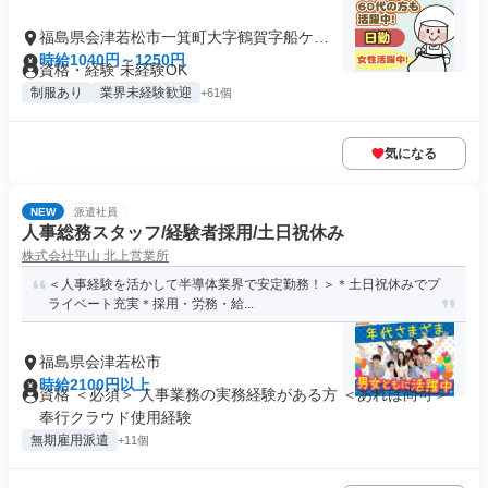
福島県会津若松市一箕町大字鶴賀字船ケ森
東
時給1040円～1250円
資格・経験 未経験OK
制服あり
業界未経験歓迎
+61個
気になる
NEW
派遣社員
人事総務スタッフ/経験者採用/土日祝休み
株式会社平山 北上営業所
＜人事経験を活かして半導体業界で安定勤務！＞＊土日祝休みでプ
ライベート充実＊採用・労務・給...
福島県会津若松市
時給2100円以上
資格 ＜必須＞ 人事業務の実務経験がある方 ＜あれば尚可＞
奉行クラウド使用経験
無期雇用派遣
+11個