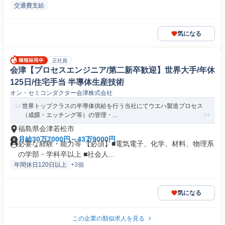
交通費支給
気になる
正社員
会津【プロセスエンジニア/第二新卒歓迎】世界大手/年休
125日/住宅手当 半導体生産技術
オン・セミコンダクター会津株式会社
世界トップクラスの半導体供給を行う当社にてウエハ製造プロセス
（成膜・エッチング等）の管理・...
福島県会津若松市
月給30万7000円～43万9000円
必要な経験・能力等 【必須】■電気電子、化学、材料、物理系
の学部・学科卒以上 ■社会人...
年間休日120日以上
+3個
気になる
この企業の類似求人を見る