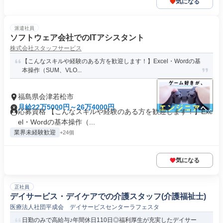
気になる
派遣社員
ソフトウェア会社でのITアシスタント
株式会社スタッフサービス
【こんなスキルや経験のある方を歓迎します！】Excel・Wordの基
本操作（SUM、VLO...
福島県会津若松市
月給22万5000円～26万4000円
応募資格 【こんなスキルや経験のある方を歓迎します！】Exc
el・Wordの基本操作（...
業界未経験歓迎
+24個
気になる
正社員
デイサービス・デイケアでの介護スタッフ(介護福祉士)
医療法人社団平成会 デイサービスセンターラフェスタ
日勤のみで高給与♪年間休日110日◎福利厚生が充実したデイサー