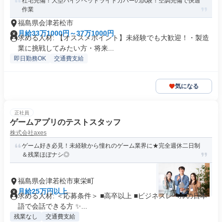
社宅完備！大型バイクヘッドライトカバーの試験！空調完備で快適
作業
福島県会津若松市
月給33万1000円～37万1000円
求める人材: 【オススメポイント】未経験でも大歓迎！・製造
業に挑戦してみたい方・将来...
即日勤務OK
交通費支給
気になる
正社員
ゲームアプリのテストスタッフ
株式会社axes
ゲーム好き必見！未経験から憧れのゲーム業界に★完全週休二日制
＆残業ほぼナシ◎
福島県会津若松市東栄町
月給25万円以上
求める人材: ＜応募条件＞ ■高卒以上 ■ビジネスレベルの日本
語で会話できる方 ✨...
残業なし
交通費支給