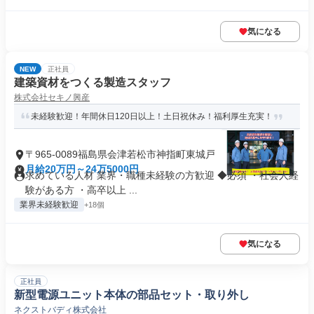
気になる
NEW
正社員
建築資材をつくる製造スタッフ
株式会社セキノ興産
未経験歓迎！年間休日120日以上！土日祝休み！福利厚生充実！
〒965-0089福島県会津若松市神指町東城戸
月給20万円～24万5000円
求めている人材 業界・職種未経験の方歓迎 ◆必須 ・社会人経
験がある方 ・高卒以上 ...
業界未経験歓迎
+18個
気になる
正社員
新型電源ユニット本体の部品セット・取り外し
ネクストバディ株式会社