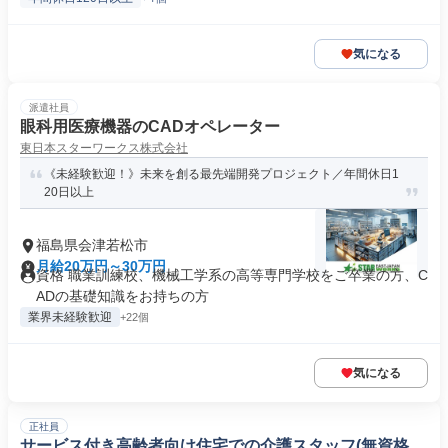
気になる
派遣社員
眼科用医療機器のCADオペレーター
東日本スターワークス株式会社
《未経験歓迎！》未来を創る最先端開発プロジェクト／年間休日1
20日以上
福島県会津若松市
月給20万円～30万円
資格 職業訓練校、機械工学系の高等専門学校をご卒業の方、C
ADの基礎知識をお持ちの方
業界未経験歓迎
+22個
気になる
正社員
サービス付き高齢者向け住宅での介護スタッフ(無資格