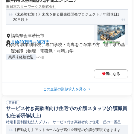
眼科用医療機器の評価エンジニア
東日本スターワークス株式会社
《未経験歓迎！》未来を創る最先端開発プロジェクト／年間休日1
20日以上
福島県会津若松市
月給20万円～30万円
資格 職業訓練校、専門学校・高専をご卒業の方、理工系の基
礎知識（物理・電磁気・材料力学...
業界未経験歓迎
+22個
気になる
この企業の類似求人を見る
正社員
サービス付き高齢者向け住宅での介護スタッフ(介護職員
初任者研修以上)
特定非営利活動法人プリム サービス付き高齢者向け住宅 丘の一番星
【夜勤あり】アットホームなサ高住☆理想の介護が実現できますよ