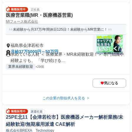
正社員
医療営業職(MR・医療機器営業)
MIフォース株式会社
未経験から月37万/年間休日125日！未経験からMR営業に！
福島県会津若松市
月給37万5000円～50万円
求めている人材 ＜ 医療業界・MR未経験歓迎！＞ 専門知識や
経験よりも、 「学び続ける...
業界未経験歓迎
+29個
気になる
この企業の類似求人を見る
派遣社員
25PE北11【会津若松市】医療機器メーカー解析業務/未
経験歓迎/無期雇用派遣 CAE解析
株式会社BREXA Technology