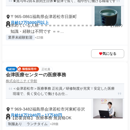
★賞与年2回＆原則土日休★会津で長く、穏やかに働ける職場です
〒965-0861福島県会津若松市日新町
月給17万5000円以上
求めている人材 ＝＝＝＝＝＝＝＝＝＝＝＝＝＝＝＝＝ お酒の
知識・経験は不問です ＝＝...
業界未経験歓迎
+22個
気になる
NEW
正社員
会津医療センターの医療事務
株式会社ニチイ学館
＜会津若松市＞医療事務 正社員／研修制度が充実！安定した医療
現場で、長く安心して働けるお仕...
〒969-3482福島県会津若松市河東町谷沢
月給16万2240円～17万40円
【必要資格】 医療事務 無資格OK
制服あり
ランチタイム
+28個