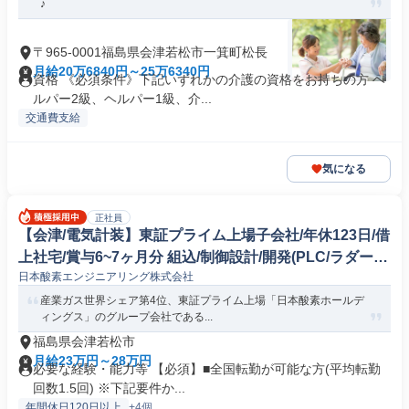
♪
〒965-0001福島県会津若松市一箕町松長
月給20万6840円～25万6340円
資格 《必須条件》下記いずれかの介護の資格をお持ちの方 ヘ
ルパー2級、ヘルパー1級、介...
交通費支給
気になる
正社員
【会津/電気計装】東証プライム上場子会社/年休123日/借
上社宅/賞与6~7ヶ月分 組込/制御設計/開発(PLC/ラダー/
日本酸素エンジニアリング株式会社
シーケンス制御)
産業ガス世界シェア第4位、東証プライム上場「日本酸素ホールデ
ィングス」のグループ会社である...
福島県会津若松市
月給23万円～28万円
必要な経験・能力等 【必須】■全国転勤が可能な方(平均転勤
回数1.5回) ※下記要件か...
年間休日120日以上
+4個