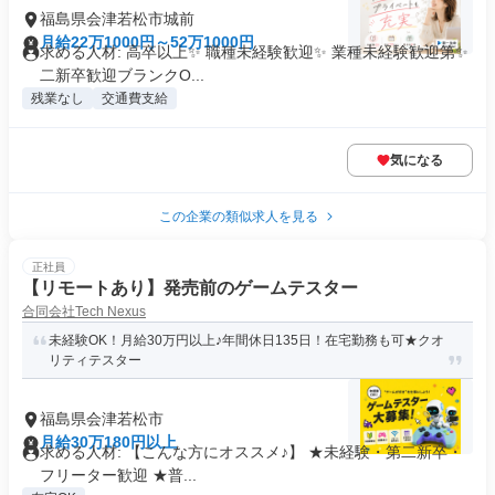
福島県会津若松市城前
月給22万1000円～52万1000円
求める人材: 高卒以上✨ 職種未経験歓迎✨ 業種未経験歓迎第✨
二新卒歓迎ブランクO...
残業なし
交通費支給
気になる
この企業の類似求人を見る
正社員
【リモートあり】発売前のゲームテスター
合同会社Tech Nexus
未経験OK！月給30万円以上♪年間休日135日！在宅勤務も可★クオ
リティテスター
福島県会津若松市
月給30万180円以上
求める人材: 【こんな方にオススメ♪】 ★未経験・第二新卒・
フリーター歓迎 ★普...