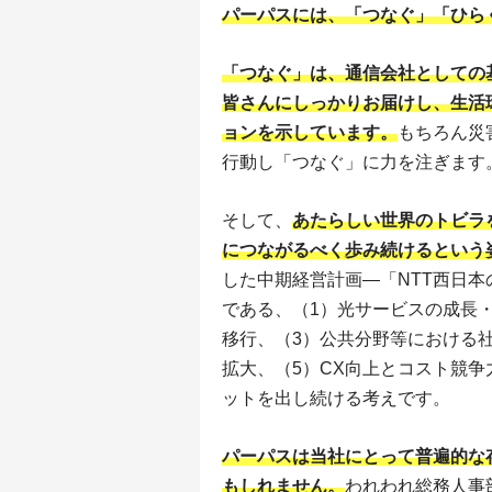
パーパスには、「つなぐ」「ひら
「つなぐ」は、通信会社としての
皆さんにしっかりお届けし、生活
ョンを示しています。
もちろん災
行動し「つなぐ」に力を注ぎます
そして、
あたらしい世界のトビラ
につながるべく歩み続けるという
した中期経営計画―「NTT西日
である、（1）光サービスの成長
移行、（3）公共分野等における
拡大、（5）CX向上とコスト競
ットを出し続ける考えです。
パーパスは当社にとって普遍的な
もしれません。
われわれ総務人事