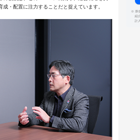
育成・配置に注力することだと捉えています。
※ 
紹
計