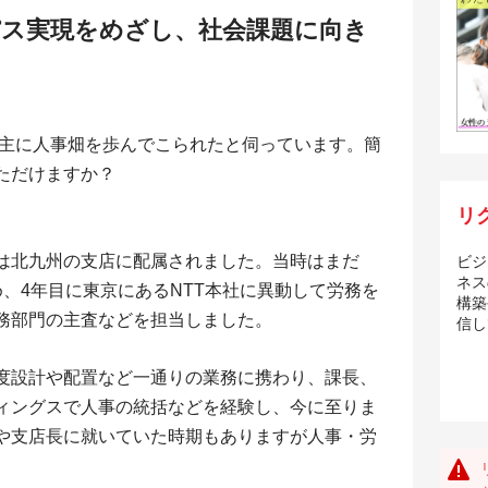
パス実現をめざし、社会課題に向き
、主に人事畑を歩んでこられたと伺っています。簡
ただけますか？
リ
は北九州の支店に配属されました。当時はまだ
ビジ
ネス
め、4年目に東京にあるNTT本社に異動して労務を
構築
労務部門の主査などを担当しました。
信し
度設計や配置など一通りの業務に携わり、課長、
ィングスで人事の統括などを経験し、今に至りま
や支店長に就いていた時期もありますが人事・労