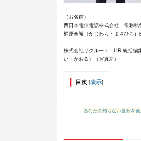
（お名前）
西日本電信電話株式会社 常務執
梶原全裕（かじわら・まさひろ）
株式会社リクルート HR 統括編
い・かおる）（写真左）
目次
[
表示
]
あなたの知らない自分を発