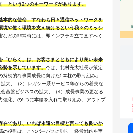
く」という2つのキーワードがあります。
基本的な使命、すなわち日々通信ネットワークを
環境や働く環境を支え続けるという我々のミッシ
害などの非常時には、即インフラを立て直すべく
。
を「ひらく」は、お客さまとともにより良い未来
姿勢を示しています。
今は、北村亮太社長が策定
本の持続的な事業成長に向けた5本柱の取り組み」―
・拡大、（2）レガシー系サービス等からの着実な
社会基盤ビジネスの拡大、（4）成長事業の更なる
争力強化、の5つに本腰を入れて取り組み、アウトプ
存在であり、いわば永遠の目標と言っても良いか
部の役割は、このパーパスに則り、経営戦略を実