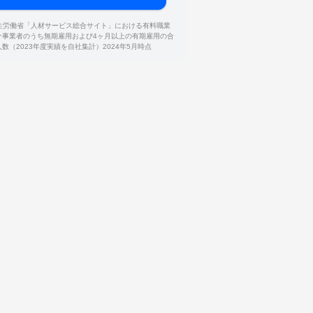
厚生労働省「人材サービス総合サイト」における有料職業
介事業者のうち無期雇用および4ヶ月以上の有期雇用の合
人数（2023年度実績を自社集計）2024年5月時点