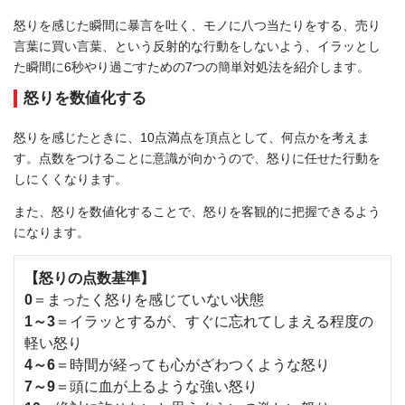
怒りを感じた瞬間に暴言を吐く、モノに八つ当たりをする、売り
言葉に買い言葉、という反射的な行動をしないよう、イラッとし
た瞬間に6秒やり過ごすための7つの簡単対処法を紹介します。
怒りを数値化する
怒りを感じたときに、10点満点を頂点として、何点かを考えま
す。点数をつけることに意識が向かうので、怒りに任せた行動を
しにくくなります。
また、怒りを数値化することで、怒りを客観的に把握できるよう
になります。
【怒りの点数基準】
0
＝まったく怒りを感じていない状態
1～3
＝イラッとするが、すぐに忘れてしまえる程度の
軽い怒り
4～6
＝時間が経っても心がざわつくような怒り
7～9
＝頭に血が上るような強い怒り