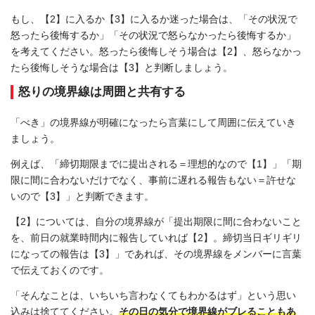
もし、【2】に入るか【3】に入るか迷った場合は、「その状況で
怒ったら後悔するか」「その状況で怒らなかったら後悔するか」
を考えてください。怒ったら後悔しそう場合は【2】、怒らなかっ
たら後悔しそうな場合は【3】と判断しましょう。
怒りの境界線は周囲と共有する
「べき」の境界線が明確になったら言葉にして周囲に伝えていき
ましょう。
例えば、「締切期限までに提出される＝理想的なので【1】」「期
限に間に合わないだけでなく、事前に遅れる報告もない＝許せな
いので【3】」と判断できます。
【2】については、自分の境界線が「提出期限に間に合わないこと
を、前日の就業時間内に報告していれば【2】。締切当日ギリギリ
になっての報告は【3】」であれば、その境界線をメンバーに言葉
で伝えておくのです。
「そんなことは、いちいち言わなくてもわかるはず」という思い
込みは捨ててください。
その日の気分で境界線がブレることもあ