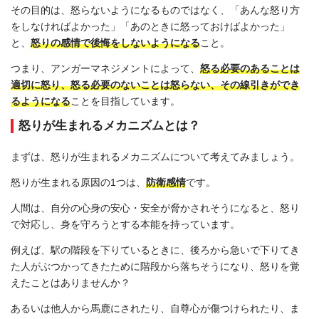
その目的は、怒らないようになるものではなく、「あんな怒り方
をしなければよかった」「あのときに怒っておけばよかった」
と、
怒りの感情で後悔をしないようになる
こと。
つまり、アンガーマネジメントによって、
怒る必要のあることは
適切に怒り、怒る必要のないことは怒らない、その線引きができ
るようになる
ことを目指しています。
怒りが生まれるメカニズムとは？
まずは、怒りが生まれるメカニズムについて考えてみましょう。
怒りが生まれる原因の1つは、
防衛感情
です。
人間は、自分の心身の安心・安全が脅かされそうになると、怒り
で対応し、身を守ろうとする本能を持っています。
例えば、駅の階段を下りているときに、後ろから急いで下りてき
た人がぶつかってきたために階段から落ちそうになり、怒りを覚
えたことはありませんか？
あるいは他人から馬鹿にされたり、自尊心が傷つけられたり、ま