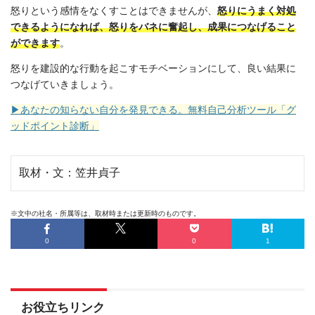
怒りという感情をなくすことはできませんが、
怒りにうまく対処
できるようになれば、怒りをバネに奮起し、成果につなげること
ができます
。
怒りを建設的な行動を起こすモチベーションにして、良い結果に
つなげていきましょう。
▶あなたの知らない自分を発見できる。無料自己分析ツール「グ
ッドポイント診断」
取材・文：笠井貞子
※文中の社名・所属等は、取材時または更新時のものです。
0
0
1
お役立ちリンク