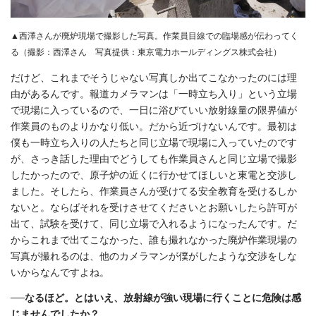
▲西澤さんが廃炉現場で撮影した写真。作業員目線での臨場感が伝わってく
る（撮影：西澤さん 写真提供：東京電力ホールディングス株式会社）
だけど、これまでそうじゃない写真しか出てこなかったのには理
由があるんです。報道カメラマンは「一時立ち入り」という立場
で現場に入っているので、一日に浴びていい放射線量の限界値が
作業員のものよりかなり低い。だから近づけないんです。最初は
僕も一時立ち入りの人たちと同じ立場で現場に入っていたのです
が、さっき話した理由でどうしても作業員さんと同じ立場で撮影
したかったので、原子炉の近くに行かせてほしいと東電と交渉し
ました。そしたら、作業員さんが受けてる安全教育を受けるしか
ないと。ならばそれを受けさせてくださいとお願いしたら許可が
出て、試験を受けて、同じ立場で入れるようになったんです。だ
からこれまで出てこなかった、誰も撮れなかった廃炉作業現場の
写真が撮れるのは、他のカメラマンが僕がしたような交渉をしな
いからなんですよね。
──なるほど。とはいえ、放射線が強い現場に行くことに危険は感
じませんでしたか？