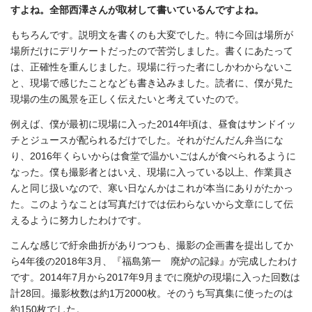
すよね。全部西澤さんが取材して書いているんですよね。
もちろんです。説明文を書くのも大変でした。特に今回は場所が
場所だけにデリケートだったので苦労しました。書くにあたって
は、正確性を重んじました。現場に行った者にしかわからないこ
と、現場で感じたことなども書き込みました。読者に、僕が見た
現場の生の風景を正しく伝えたいと考えていたので。
例えば、僕が最初に現場に入った2014年頃は、昼食はサンドイッ
チとジュースが配られるだけでした。それがだんだん弁当にな
り、2016年くらいからは食堂で温かいごはんが食べられるように
なった。僕も撮影者とはいえ、現場に入っている以上、作業員さ
んと同じ扱いなので、寒い日なんかはこれが本当にありがたかっ
た。このようなことは写真だけでは伝わらないから文章にして伝
えるように努力したわけです。
こんな感じで紆余曲折がありつつも、撮影の企画書を提出してか
ら4年後の2018年3月、『福島第一 廃炉の記録』が完成したわけ
です。2014年7月から2017年9月までに廃炉の現場に入った回数は
計28回。撮影枚数は約1万2000枚。そのうち写真集に使ったのは
約150枚でした。