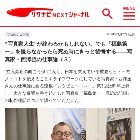
2019年3月27日公開
プロのシゴト観
“写真家人生”が終わるかもしれない。でも「福島第
一」を撮らなかったら死ぬ時にきっと後悔する――写
真家・西澤丞の仕事論（３）
“立入禁止の向こう側”に入り、日本を支えている重要なヒト・モ
ノ・コトを伝えることをライフワークにしている写真家・西澤丞
さんの仕事論に迫る連載インタビュー
（→）
。第3回は昨年上梓
し、大きな反響を巻き起こした写真集『福島第一 廃炉の記録』
の制作秘話について語っていただいた。