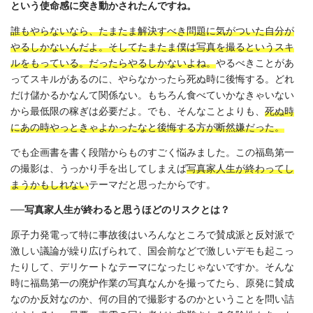
という使命感に突き動かされたんですね。
誰もやらないなら、たまたま解決すべき問題に気がついた自分が
やるしかないんだよ。そしてたまたま僕は写真を撮るというスキ
ルをもっている。だったらやるしかないよね。
やるべきことがあ
ってスキルがあるのに、やらなかったら死ぬ時に後悔する。どれ
だけ儲かるかなんて関係ない。もちろん食べていかなきゃいない
から最低限の稼ぎは必要だよ。でも、そんなことよりも、
死ぬ時
にあの時やっときゃよかったなと後悔する方が断然嫌だった。
でも企画書を書く段階からものすごく悩みました。この福島第一
の撮影は、うっかり手を出してしまえば
写真家人生が終わってし
まうかもしれない
テーマだと思ったからです。
──写真家人生が終わると思うほどのリスクとは？
原子力発電って特に事故後はいろんなところで賛成派と反対派で
激しい議論が繰り広げられて、国会前などで激しいデモも起こっ
たりして、デリケートなテーマになったじゃないですか。そんな
時に福島第一の廃炉作業の写真なんかを撮ってたら、原発に賛成
なのか反対なのか、何の目的で撮影するのかということを問い詰