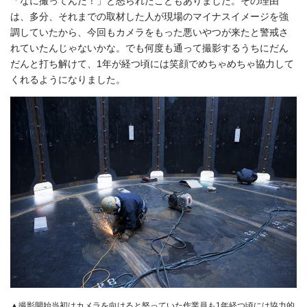
「なに撮ってんだ！」と怒られたこともありました。その理由
は、多分、それまでの取材した人が現場のマイナスイメージを強
調していたから、今回もカメラをもった悪いやつが来たと警戒さ
れていたんじゃないかな。でも何度も通って撮影するうちにだん
だんと打ち解けて、1年が経つ頃には笑顔でめちゃめちゃ協力して
くれるようになりました。
▲撮影開始当初はカメラを向けると怒っていた作業員も1年経つ頃には協力的