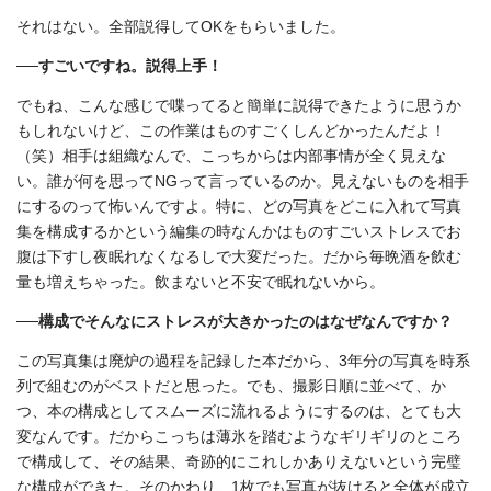
それはない。全部説得してOKをもらいました。
──すごいですね。説得上手！
でもね、こんな感じで喋ってると簡単に説得できたように思うか
もしれないけど、この作業はものすごくしんどかったんだよ！
（笑）相手は組織なんで、こっちからは内部事情が全く見えな
い。誰が何を思ってNGって言っているのか。見えないものを相手
にするのって怖いんですよ。特に、どの写真をどこに入れて写真
集を構成するかという編集の時なんかはものすごいストレスでお
腹は下すし夜眠れなくなるしで大変だった。だから毎晩酒を飲む
量も増えちゃった。飲まないと不安で眠れないから。
──構成でそんなにストレスが大きかったのはなぜなんですか？
この写真集は廃炉の過程を記録した本だから、3年分の写真を時系
列で組むのがベストだと思った。でも、撮影日順に並べて、か
つ、本の構成としてスムーズに流れるようにするのは、とても大
変なんです。だからこっちは薄氷を踏むようなギリギリのところ
で構成して、その結果、奇跡的にこれしかありえないという完璧
な構成ができた。そのかわり、1枚でも写真が抜けると全体が成立