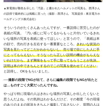
▲東電側が難色を示した「汚染」と書かれたヘルメットの写真も、西澤さん
の説得で最終的には掲載に至った（撮影：西澤さん 写真提供：東京電力ホ
ールディングス株式会社）
そういうのがたくさんあったんですが、一番説得に苦労したのが
表紙の写真。「汚い感じに写ってるからもっと片付いているきれ
いな場所の写真を表紙に使ってほしい」と言うので、「表紙は本
の顔で、売れ行きを左右する一番重要なところ。
きれいな状況の
写真を見たってどこだかわからないし、売り場で目にした人に手
にとってもらえない。そうなったら正しい説明の機会がもらえな
いわけだから、まず興味をもって手に取ってもらうことが先決。
説明は本の中できちんとするのでこの写真を使わせてください
」
と説得し、OKをもらいました。
──撮影の段階でNGが出て、さらに編集の段階でもNGが出たと
は…ものすごく大変だったんですね。
やっぱり特に現場の人はきれいな場所の写真しか出したくないと
思うんだよね。その気持はわかるんだけど、その都度「今の現場
のありのままの状況をきちんと撮影して出さないと、世間の人は