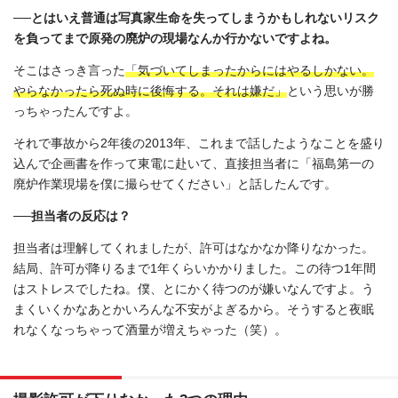
──とはいえ普通は写真家生命を失ってしまうかもしれないリスク
を負ってまで原発の廃炉の現場なんか行かないですよね。
そこはさっき言った
「気づいてしまったからにはやるしかない。
やらなかったら死ぬ時に後悔する。それは嫌だ」
という思いが勝
っちゃったんですよ。
それで事故から2年後の2013年、これまで話したようなことを盛り
込んで企画書を作って東電に赴いて、直接担当者に「福島第一の
廃炉作業現場を僕に撮らせてください」と話したんです。
──担当者の反応は？
担当者は理解してくれましたが、許可はなかなか降りなかった。
結局、許可が降りるまで1年くらいかかりました。この待つ1年間
はストレスでしたね。僕、とにかく待つのが嫌いなんですよ。う
まくいくかなあとかいろんな不安がよぎるから。そうすると夜眠
れなくなっちゃって酒量が増えちゃった（笑）。