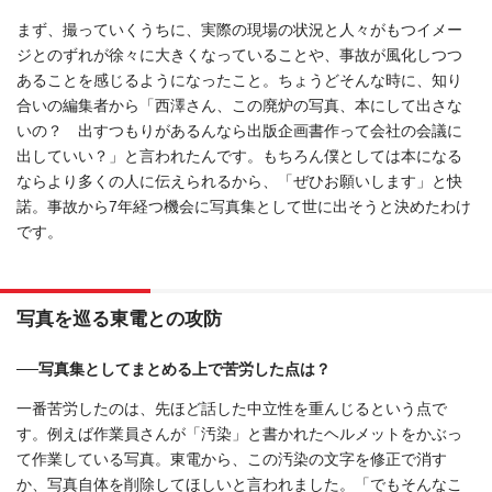
まず、撮っていくうちに、実際の現場の状況と人々がもつイメー
ジとのずれが徐々に大きくなっていることや、事故が風化しつつ
あることを感じるようになったこと。ちょうどそんな時に、知り
合いの編集者から「西澤さん、この廃炉の写真、本にして出さな
いの？ 出すつもりがあるんなら出版企画書作って会社の会議に
出していい？」と言われたんです。もちろん僕としては本になる
ならより多くの人に伝えられるから、「ぜひお願いします」と快
諾。事故から7年経つ機会に写真集として世に出そうと決めたわけ
です。
写真を巡る東電との攻防
──写真集としてまとめる上で苦労した点は？
一番苦労したのは、先ほど話した中立性を重んじるという点で
す。例えば作業員さんが「汚染」と書かれたヘルメットをかぶっ
て作業している写真。東電から、この汚染の文字を修正で消す
か、写真自体を削除してほしいと言われました。「でもそんなこ