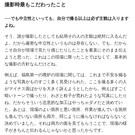
撮影時最もこだわったこと
──でも中立性といっても、自分で撮る以上は必ず主観は入ります
よね。
そう、誰が撮影したとしても結局その人の主観は絶対に入るんだ
よ。だから厳密な中立性というものは存在しない。でも、だから
こそ自分が現場で見たり感じたりしたことを素直にそのまま伝え
ようと思った。これはこの現場に限ったことではなくて、基本的
な撮影の方針なんだけどね。
例えば、福島第一の廃炉の現場に関しては、これまで不安を煽る
ような写真がものすごく多く見受けられた。ここを撮る多くの人
がマイナス面ばかりを大きく訴えようとしたから。例えばすごく
暗いトーンで撮ったり、わざと粒子が荒れたような写真にしたり
ね。だからそういう恣意的な加工はやっちゃダメだと決めてい
た。あとは、現場のよい箇所と悪い箇所、作業が進んでいる箇所
も進んでいない箇所も両方、同じように撮らなければならないと
決めていました。それは両方の面を見てもらうことで、現場の様
子がきちんと伝わるんじゃないかと思ったからです。