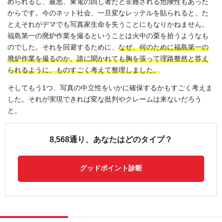
められるし、最悪、東電の回し者だと非難される危険性もあった
からです。今のネット社会、一旦変なレッテルを貼られると、た
とえそれがデマでも写真家生命を失うことにもなりかねません。
福島第一の廃炉作業を撮るということは火中の栗を拾うようなも
のでした。それを回避するために、
なぜ、何のために福島第一の
廃炉作業を撮るのか、誰に聞かれても胸を張って理路整然と答え
られるように、ものすごく考えて整理しました。
そしてもう1つ、写真の中立性をいかに確保するかもすごく考えま
した。それが実現できれば変な批判やクレームは来ないだろう
と。
8,568通り、あなたはどのタイプ？
グッドポイント診断