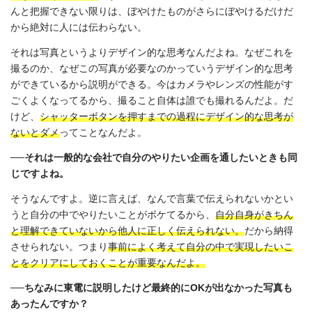
んと把握できない限りは、ぼやけたものがさらにぼやけるだけだ
から絶対に人には伝わらない。
それは写真というよりデザイン的な思考なんだよね。なぜこれを
撮るのか、なぜこの写真が必要なのかっていうデザイン的な思考
ができているから説明ができる。今はカメラやレンズの性能がす
ごくよくなってるから、撮ること自体は誰でも撮れるんだよ。だ
けど、
シャッターボタンを押すまでの過程にデザイン的な思考が
ないとダメ
ってことなんだよ。
──それは一般的な会社で自分のやりたい企画を通したいときも同
じですよね。
そうなんですよ。逆に言えば、なんで言葉で伝えられないかとい
うと自分の中でやりたいことがボケてるから、
自分自身がきちん
と理解できていないから他人に正しく伝えられない。
だから納得
させられない。つまり
事前によく考えて自分の中で実現したいこ
とをクリアにしておくことが重要なんだよ。
──ちなみに東電に説明したけど最終的にOK
が出なかった写真も
あったんですか？