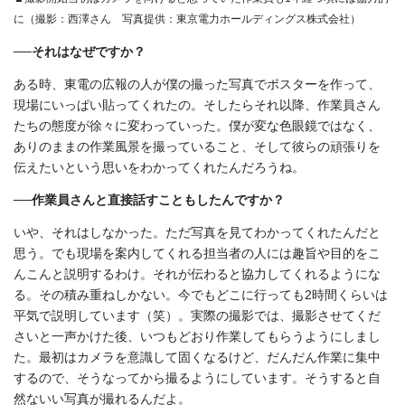
に（撮影：西澤さん 写真提供：東京電力ホールディングス株式会社）
──それはなぜですか？
ある時、東電の広報の人が僕の撮った写真でポスターを作って、
現場にいっぱい貼ってくれたの。そしたらそれ以降、作業員さん
たちの態度が徐々に変わっていった。僕が変な色眼鏡ではなく、
ありのままの作業風景を撮っていること、そして彼らの頑張りを
伝えたいという思いをわかってくれたんだろうね。
──作業員さんと直接話すこともしたんですか？
いや、それはしなかった。ただ写真を見てわかってくれたんだと
思う。でも現場を案内してくれる担当者の人には趣旨や目的をこ
んこんと説明するわけ。それが伝わると協力してくれるようにな
る。その積み重ねしかない。今でもどこに行っても2時間くらいは
平気で説明しています（笑）。実際の撮影では、撮影させてくだ
さいと一声かけた後、いつもどおり作業してもらうようにしまし
た。最初はカメラを意識して固くなるけど、だんだん作業に集中
するので、そうなってから撮るようにしています。そうすると自
然ないい写真が撮れるんだよ。