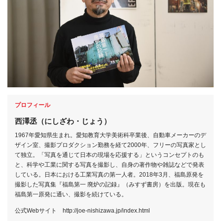
プロフィール
西澤丞（にしざわ・じょう）
1967年愛知県生まれ。愛知教育大学美術科卒業後、自動車メーカーのデ
ザイン室、撮影プロダクション勤務を経て2000年、フリーの写真家とし
て独立。「写真を通じて日本の現場を応援する」というコンセプトのも
と、科学や工業に関する写真を撮影し、自身の著作物や雑誌などで発表
している。日本における工業写真の第一人者。2018年3月、福島原発を
撮影した写真集『福島第一 廃炉の記録』（みすず書房）を出版。現在も
福島第一原発に通い、撮影を続けている。
公式Webサイト http://joe-nishizawa.jp/index.html