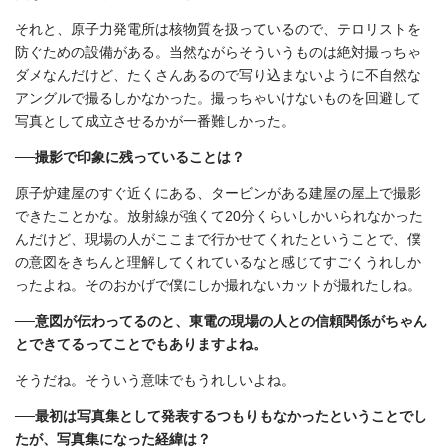
それと、原子力発電所は核物質を扱っているので、テロリストを
防ぐための設備がある。当然ながらそういうものは絶対撮っちゃ
ダメなんだけど、たくさんあるので写り込まないように不自然な
アングルで撮るしかなかった。撮っちゃいけないものを回避して
写真として成立させるかが一番難しかった。
──撮影で印象に残っていることは？
原子炉建屋のすぐ近くにある、タービンがある建屋の屋上で撮影
できたことかな。放射線が強くて20分くらいしかいられなかった
んだけど、現場の人がここまで行かせてくれたということで、僕
の意図をきちんと理解してくれているなと感じてすごくうれしか
ったよね。そのおかげで僕にしか撮れないカットが撮れたしね。
──意図が伝わってるのと、東電の現場の人との信頼関係がちゃん
とできてるってことでもありますよね。
そうだね。そういう意味でもうれしいよね。
──最初は写真集として発表するつもりもなかったということでし
たが、写真集になった経緯は？