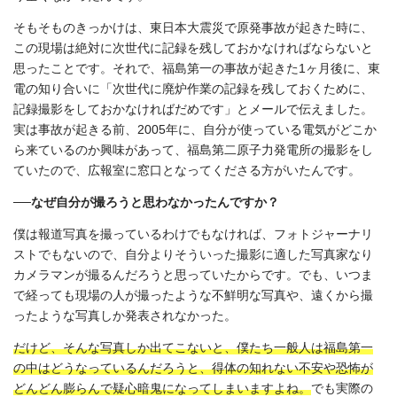
そもそものきっかけは、東日本大震災で原発事故が起きた時に、
この現場は絶対に次世代に記録を残しておかなければならないと
思ったことです。それで、福島第一の事故が起きた1ヶ月後に、東
電の知り合いに「次世代に廃炉作業の記録を残しておくために、
記録撮影をしておかなければだめです」とメールで伝えました。
実は事故が起きる前、2005年に、自分が使っている電気がどこか
ら来ているのか興味があって、福島第二原子力発電所の撮影をし
ていたので、広報室に窓口となってくださる方がいたんです。
──なぜ自分が撮ろうと思わなかったんですか？
僕は報道写真を撮っているわけでもなければ、フォトジャーナリ
ストでもないので、自分よりそういった撮影に適した写真家なり
カメラマンが撮るんだろうと思っていたからです。でも、いつま
で経っても現場の人が撮ったような不鮮明な写真や、遠くから撮
ったような写真しか発表されなかった。
だ
けど、そんな写真しか出てこないと、僕たち一般人は福島第一
の中はどうなっているんだろうと、得体の知れない不安や恐怖が
どんどん膨らんで疑心暗鬼になってしまいますよね。
でも実際の