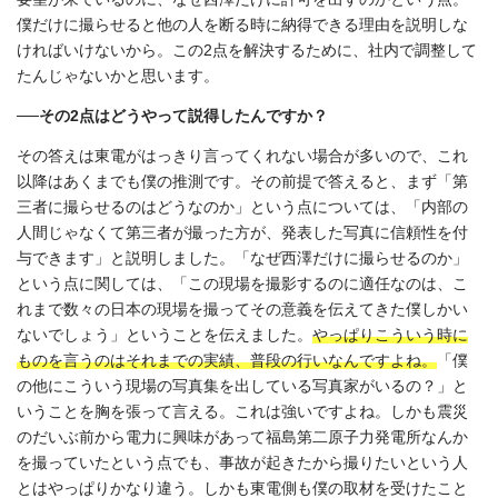
僕だけに撮らせると他の人を断る時に納得できる理由を説明しな
ければいけないから。この2点を解決するために、社内で調整して
たんじゃないかと思います。
──その2
点はどうやって説得したんですか？
その答えは東電がはっきり言ってくれない場合が多いので、これ
以降はあくまでも僕の推測です。その前提で答えると、まず「第
三者に撮らせるのはどうなのか」という点については、「内部の
人間じゃなくて第三者が撮った方が、発表した写真に信頼性を付
与できます」と説明しました。「なぜ西澤だけに撮らせるのか」
という点に関しては、「この現場を撮影するのに適任なのは、こ
れまで数々の日本の現場を撮ってその意義を伝えてきた僕しかい
ないでしょう」ということを伝えました。
やっぱりこういう時に
ものを言うのはそれまでの実績、普段の行いなんですよね。
「僕
の他にこういう現場の写真集を出している写真家がいるの？」と
いうことを胸を張って言える。これは強いですよね。しかも震災
のだいぶ前から電力に興味があって福島第二原子力発電所なんか
を撮っていたという点でも、事故が起きたから撮りたいという人
とはやっぱりかなり違う。しかも東電側も僕の取材を受けたこと