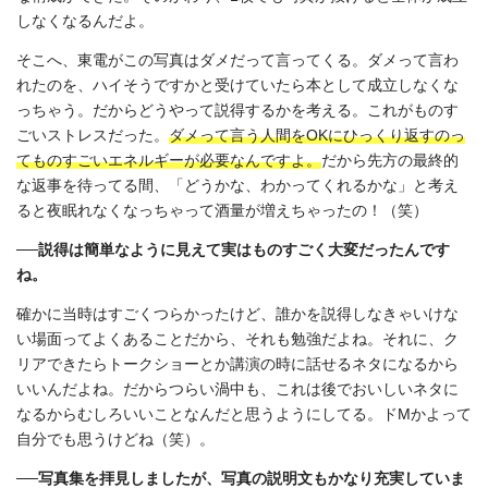
しなくなるんだよ。
そこへ、東電がこの写真はダメだって言ってくる。ダメって言わ
れたのを、ハイそうですかと受けていたら本として成立しなくな
っちゃう。だからどうやって説得するかを考える。これがものす
ごいストレスだった。
ダメって言う人間をOKにひっくり返すのっ
てものすごいエネルギーが必要なんですよ。
だから先方の最終的
な返事を待ってる間、「どうかな、わかってくれるかな」と考え
ると夜眠れなくなっちゃって酒量が増えちゃったの！（笑）
──説得は簡単なように見えて実はものすごく大変だったんです
ね。
確かに当時はすごくつらかったけど、誰かを説得しなきゃいけな
い場面ってよくあることだから、それも勉強だよね。それに、ク
リアできたらトークショーとか講演の時に話せるネタになるから
いいんだよね。だからつらい渦中も、これは後でおいしいネタに
なるからむしろいいことなんだと思うようにしてる。ドMかよって
自分でも思うけどね（笑）。
──写真集を拝見しましたが、写真の説明文もかなり充実していま