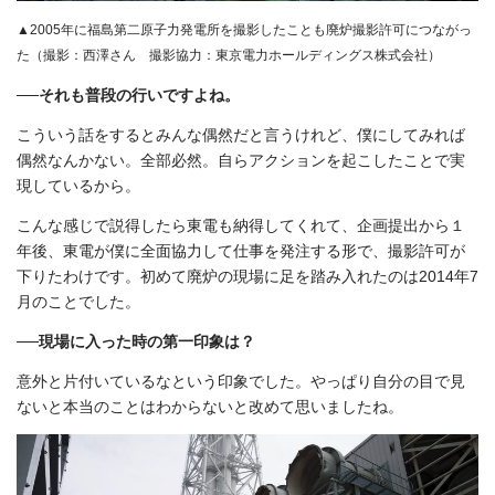
▲2005年に福島第二原子力発電所を撮影したことも廃炉撮影許可につながっ
た（撮影：西澤さん 撮影協力：東京電力ホールディングス株式会社）
──それも普段の行いですよね。
こういう話をするとみんな偶然だと言うけれど、僕にしてみれば
偶然なんかない。全部必然。自らアクションを起こしたことで実
現しているから。
こんな感じで説得したら東電も納得してくれて、企画提出から１
年後、東電が僕に全面協力して仕事を発注する形で、撮影許可が
下りたわけです。初めて廃炉の現場に足を踏み入れたのは2014年7
月のことでした。
──現場に入った時の第一印象は？
意外と片付いているなという印象でした。やっぱり自分の目で見
ないと本当のことはわからないと改めて思いましたね。