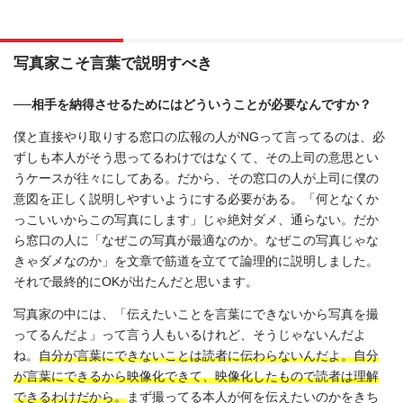
写真家こそ言葉で説明すべき
──相手を納得させるためにはどういうことが必要なんですか？
僕と直接やり取りする窓口の広報の人がNGって言ってるのは、必
ずしも本人がそう思ってるわけではなくて、その上司の意思とい
うケースが往々にしてある。だから、その窓口の人が上司に僕の
意図を正しく説明しやすいようにする必要がある。「何となくか
っこいいからこの写真にします」じゃ絶対ダメ、通らない。だか
ら窓口の人に「なぜこの写真が最適なのか。なぜこの写真じゃな
きゃダメなのか」を文章で筋道を立てて論理的に説明しました。
それで最終的にOKが出たんだと思います。
写真家の中には、「伝えたいことを言葉にできないから写真を撮
ってるんだよ」って言う人もいるけれど、そうじゃないんだよ
ね。
自分が言葉にできないことは読者に伝わらないんだよ。自分
が言葉にできるから映像化できて、映像化したもので読者は理解
できるわけだから。
まず撮ってる本人が何を伝えたいのかをきち