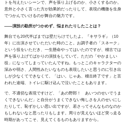
トを与えたいシーンで、声を張り上げるのか、小さくするのか。
意外と小さく言った方が効果的だったりして、表現の機微を生身
でつかんでいけるのが舞台の魅力です。
――演技の勘所がつかめず、悩まれたりしたことは？
舞台でも20代半ばまでは壁だらけでしたよ。『キサラギ』（10
年）に出演させていただいた時のこと。お調子者の「スネーク」
という役をいただき、一生懸命やってはいたのですが、稽古では
声を張り上げてばかりの演技をしていて。ただの「やかましい
役」になってしまっていたんですね。もっとこのキャラクターの
深みや弱さ、人間性みたいなものも表現したいと思うのに引き出
しが少なくてできなくて。「はい。じゃあ、稽古終了です」と言
われた途端、トイレに駆け込んで泣いたこともあります。
で、不適切な表現ですけど、「あの野郎！ あいつのせいでうま
くできないんだ」と自分がうまくできない悔しさを人のせいにし
たりして。恥ずかしい思い出ですが、若さってそんなものなのか
もしれないなと思ったりもします。周りが見えないほど突っ走る
時期があってこそ、見えてくるものもありますから。