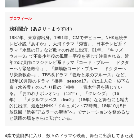
プロフィール
浅利陽介（あさり・ようすけ）
1987年、東京都出身。1991年、CMでデビュー。NHK連続テ
レビ小説『あすか』、大河ドラマ『秀吉』、日本テレビ系ド
ラマ『永遠の仔』など数々の作品に出演。01年、『キッズ・
ウォー3』で不良少年役の風間一平役を演じて注目される。近
年の出演作にフジテレビ系ドラマ『コード・ブルー –ドクタ
ーヘリ緊急救命-』、『劇場版コード・ブルー –ドクターヘ
リ緊急救命–』、TBS系ドラマ『義母と娘のブルース』など。
18年10月期のドラマ『相棒 season17』では主人公・杉下右
京（水谷豊）のふたり目の「相棒」・青木年男を演じてい
る。『おのれナポレオン』（13年）、『クレシダ』（16
年）、『メタルマクベス disc2』（18年）など舞台にも精力
的に出演。最近はNHK「ドキュメント72時間」18年10月5日
放送回『渋谷“アムラーの聖地”へ』でナレーションを務めるな
ど活躍の場をさらに広げている。
4歳で芸能界に入り、数々のドラマや映画、舞台に出演してきた浅