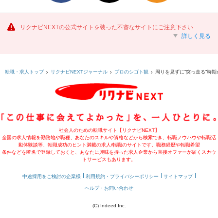
リクナビNEXTの公式サイトを装った不審なサイトにご注意下さい
詳しく見る
周りを見ずに“突っ走る”時
転職・求人トップ
リクナビNEXTジャーナル
プロのシゴト観
社会人のための転職サイト【リクナビNEXT】
全国の求人情報を勤務地や職種、あなたのスキルや資格などから検索でき、転職ノウハウや転職活
動体験談等、転職成功のヒント満載の求人/転職のサイトです。職務経歴や転職希望
条件などを匿名で登録しておくと、あなたに興味を持った求人企業から直接オファーが届くスカウ
トサービスもあります。
中途採用をご検討の企業様
利用規約・プライバシーポリシー
サイトマップ
ヘルプ・お問い合わせ
(C) Indeed Inc.