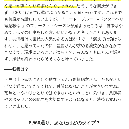
う思いが強くなり過ぎたんでしょうね。
思うような演技ができ
ず、20代半ばまでは壁にぶつかることが多かったです。これまで
も何度かお話ししていますが、『コード・ブルー –ドクターヘリ
緊急救命-』のファースト・シーズンが始まったころは「俳優はや
めて、ほかの仕事をした方がいいかな」と考えたこともありま
す。共演者は同世代の人気のある方ばかりで、「演技では負けら
れない」と思っていたのに、監督さんが求める演技がなかなかで
きなくて。現場にいることがつらくて、みんなともほとんど話さ
ず、撮影が終わったらそそくさと帰っていました。
――転機は？
トモ（山下智久さん）や結衣ちゃん（新垣結衣さん）たちがさり
げなく近づいてきてくれて、仲間になれたことが大きいですね。
芝居というのはひとりではできないということに気づき、共演者
やスタッフとの関係性を大切にするようになると、演技も変わっ
ていきました。
8,568通り、あなたはどのタイプ？