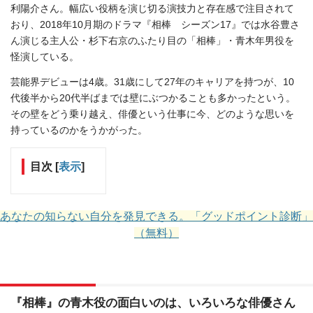
利陽介さん。幅広い役柄を演じ切る演技力と存在感で注目されて
おり、2018年10月期のドラマ『相棒 シーズン17』では水谷豊さ
ん演じる主人公・杉下右京のふたり目の「相棒」・青木年男役を
怪演している。
芸能界デビューは4歳。31歳にして27年のキャリアを持つが、10
代後半から20代半ばまでは壁にぶつかることも多かったという。
その壁をどう乗り越え、俳優という仕事に今、どのような思いを
持っているのかをうかがった。
目次
[
表示
]
あなたの知らない自分を発見できる。「グッドポイント診断」
（無料）
『相棒』の青木役の面白いのは、いろいろな俳優さん