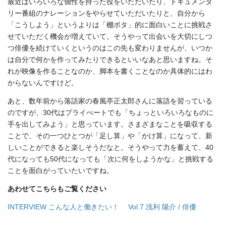
最近はいろいろな個性を持った役をいただいたり、ドキュメンタ
リー番組のナレーションをやらせていただいたりと、自分から
「こうしよう」というよりは「棚ボタ」的に面白いことに挑戦さ
せていただく機会が増えていて。そうやって出会いを大切にしつ
つ俳優を続けていくというのはこの先も変わりませんが、いつか
は自分で何かを作ってみたりできるといいなあと思いますね。そ
れが映像を作ることなのか、脚本を書くことなのか具体的にはわ
からないんですけど。
あと、数年前から落語家の春風亭正太郎さんに落語を習っている
のですが、30代はプライべートでも「ちょっといろいろなものに
手を出してみよう」と思っています。さまざまなことを吸収する
ことで、その一つひとつが「足し算」や「かけ算」になって、新
しいことができると楽しそうだなと。そうやって力を蓄えて、40
代になっても50代になっても「次に何をしようかな」と挑戦する
ことを面白がっていたいですね。
あわせてこちらもご覧ください
INTERVIEW こんな人と働きたい！ Vol.7 浅利 陽介 / 俳優