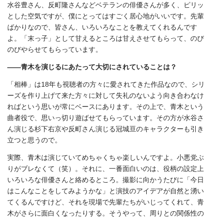
水谷豊さん、反町隆さんなどベテランの俳優さんが多く、ピリッ
とした空気ですが、僕にとってはすごく居心地がいいです。先輩
ばかりなので、皆さん、いろいろなことを教えてくれるんです
よ。「末っ子」として甘えるところは甘えさせてもらって、のび
のびやらせてもらっています。
――青木を演じるにあたって大切にされていることは？
「相棒」は18年も視聴者の方々に愛されてきた作品なので、シリ
ーズを作り上げて来た方々に対して失礼のないよう向き合わなけ
ればという思いが常にベースにあります。その上で、青木という
曲者役で、思いっ切り遊ばせてもらっています。その方が水谷さ
ん演じる杉下右京や反町さん演じる冠城亘のキャラクターも引き
立つと思うので。
実際、青木は演じていてめちゃくちゃ楽しいんですよ。小悪党ぶ
りがブレなくて（笑）。それに、一番面白いのは、役柄の設定上
いろいろな俳優さんと絡めるところ。撮影に向かうたびに「今日
はこんなことをしてみようかな」と演技のアイデアが自然と湧い
てくるんですけど、それを現場で先輩たちがいじってくれて、青
木がさらに面白くなったりする。そうやって、周りとの関係性の