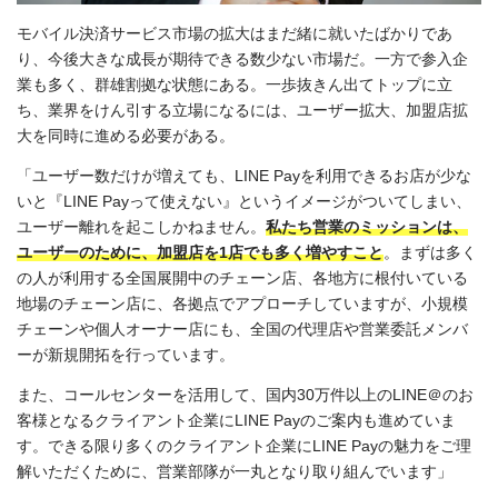
モバイル決済サービス市場の拡大はまだ緒に就いたばかりであ
り、今後大きな成長が期待できる数少ない市場だ。一方で参入企
業も多く、群雄割拠な状態にある。一歩抜きん出てトップに立
ち、業界をけん引する立場になるには、ユーザー拡大、加盟店拡
大を同時に進める必要がある。
「ユーザー数だけが増えても、LINE Payを利用できるお店が少な
いと『LINE Payって使えない』というイメージがついてしまい、
ユーザー離れを起こしかねません。
私たち営業のミッションは、
ユーザーのために、加盟店を1店でも多く増やすこと
。まずは多く
の人が利用する全国展開中のチェーン店、各地方に根付いている
地場のチェーン店に、各拠点でアプローチしていますが、小規模
チェーンや個人オーナー店にも、全国の代理店や営業委託メンバ
ーが新規開拓を行っています。
また、コールセンターを活用して、国内30万件以上のLINE＠のお
客様となるクライアント企業にLINE Payのご案内も進めていま
す。できる限り多くのクライアント企業にLINE Payの魅力をご理
解いただくために、営業部隊が一丸となり取り組んでいます」