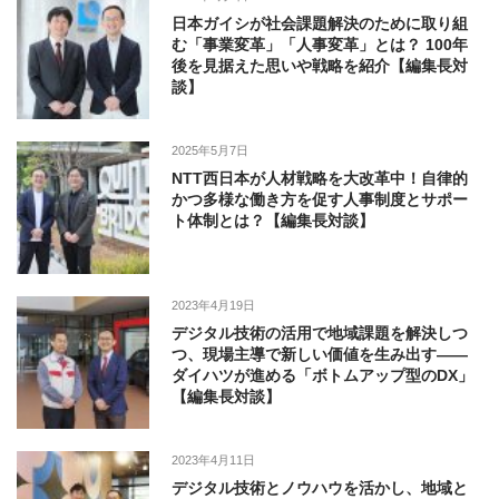
日本ガイシが社会課題解決のために取り組
む「事業変革」「人事変革」とは？ 100年
後を見据えた思いや戦略を紹介【編集長対
談】
2025年5月7日
NTT西日本が人材戦略を大改革中！自律的
かつ多様な働き方を促す人事制度とサポー
ト体制とは？【編集長対談】
2023年4月19日
デジタル技術の活用で地域課題を解決しつ
つ、現場主導で新しい価値を生み出す――
ダイハツが進める「ボトムアップ型のDX」
【編集長対談】
2023年4月11日
デジタル技術とノウハウを活かし、地域と