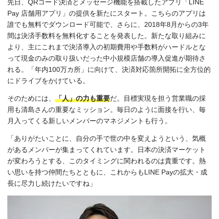
先日、QRコード決済とメッセージ機能を搭載したアプリ「LINE
Pay 店舗用アプリ」の提供を新たにスタート。こちらのアプリは
誰でも無料でダウンロード可能で、さらに、2018年8月からの3年
間は決済手数料を無料化することを発表した。新たな取り組みに
より、主にこれまで決済導入の初期費用や手数料がハードルとな
って現金のみの取り扱いだった中小規模店舗の導入促進が期待さ
れる。「年内100万カ所」に向けて、決済対応箇所開拓に全方位的
にドライブをかけている。
そのためには、
「人」の力も重要
だ。目標実現を担う営業職の採
用も清島さんの重要なミッション。毎日のように面接を行い、毎
月入ってくる新しいメンバーのマネジメントも行う。
「ありがたいことに、自分の手で世の中を変えようという、気概
があるメンバーが集まってくれています。日本の決済マーケット
が変わろうとする、このタイミングに関われるのは貴重です。熱
い思いを持つ仲間たちとともに、これからもLINE Payの拡大・成
長に尽力し続けたいですね」