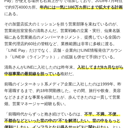
Pay」が使える場所も右肩上がりで増加しており、2018年7月時点
で約9万4000カ所。
年内には一気に100万カ所にまで拡大する計画
にある。
その加盟店拡大のミッションを担う営業部隊を束ねているのが、
営業統括室室長の清島さんだ。営業戦略の立案・実行、仙東名阪
福にある営業拠点のメンバーマネジメント、提携している全国の
営業代理店約60社の管轄など、業務範囲は非常に多岐に渡る。
「LINE Pay」だけでなく、店舗・企業向けLINE情報発信アカウン
ト「LINE＠（ラインアット）」の拡販も併せて手掛けている。
清島さんがLINEに入社したのは昨年末。
入社してまだ8カ月ながら
中核事業の最前線を担っている
格好だ。
前職のインターネット系メディア企業に入社したのは1999年。昨
年退職するまで、約18年間勤務した。その間、旅行や飲食、美容
などさまざまな事業を経験したが、歩んできたのは一貫して営業
畑。営業マネージャー経験も長い。
「前職時代からずっと抱き続けているのは、
不平、不満、不便、
不都合などといった世の中の“不”を解消したい、世の中をもっと
便利にしたい、インフラとなり得るサービスに関わりたい
、とい