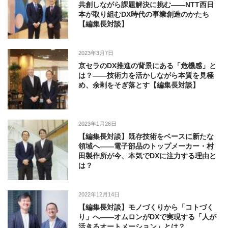
共創しながら課題解決に挑む――NTT西日
本が取り組むDX時代の事業創造のかたち
【編集長対談】
2023年3月7日
京セラのDX推進の背景にある「危機感」と
は？――技術力を活かしながら本質を見極
め、余剰をそぎ落とす【編集長対談】
2023年1月26日
【編集長対談】既存技術をベースに新たな
領域へ――電子部品のトップメーカー・村
田製作所が今、本気でDXに注力する理由と
は？
2022年12月14日
【編集長対談】モノづくりから「コトづく
り」へ――オムロンがDXで実現する「人が
活きるオートメーション」とは？