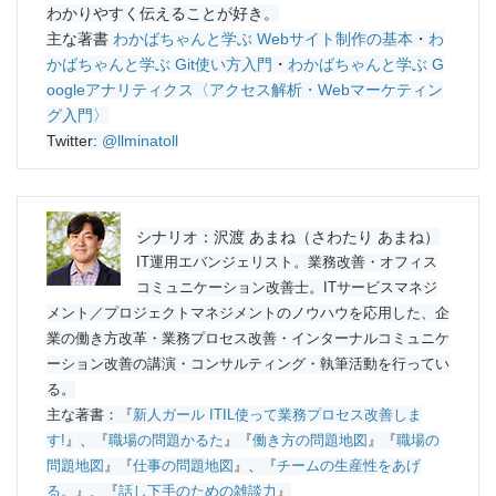
わかりやすく伝えることが好き。
主な著書
わかばちゃんと学ぶ Webサイト制作の基本
・
わ
かばちゃんと学ぶ Git使い方入門
・
わかばちゃんと学ぶ G
oogleアナリティクス〈アクセス解析・Webマーケティン
グ入門〉
Twitter:
@llminatoll
シナリオ：沢渡 あまね（さわたり あまね）
IT運用エバンジェリスト。業務改善・オフィス
コミュニケーション改善士。ITサービスマネジ
メント／プロジェクトマネジメントのノウハウを応用した、企
業の働き方改革・業務プロセス改善・インターナルコミュニケ
ーション改善の講演・コンサルティング・執筆活動を行ってい
る。
主な著書：『
新人ガール ITIL使って業務プロセス改善しま
す!
』、『
職場の問題かるた
』『
働き方の問題地図
』『
職場の
問題地図
』『
仕事の問題地図
』、『
チームの生産性をあげ
る。
』、『
話し下手のための雑談力
』