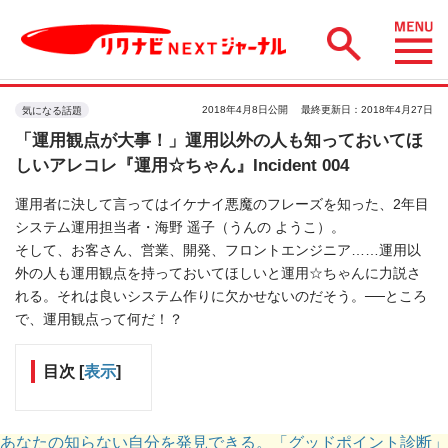
2018年4月8日公開
最終更新日：2018年4月27日
気になる話題
「運用観点が大事！」運用以外の人も知っておいてほ
しいアレコレ『運用☆ちゃん』Incident 004
運用者に決して言ってはイケナイ悪魔のフレーズを知った、2年目
システム運用担当者・海野 遥子（うんの ようこ）。
そして、お客さん、営業、開発、フロントエンジニア……運用以
外の人も運用観点を持っておいてほしいと運用☆ちゃんに力説さ
れる。それは良いシステム作りに欠かせないのだそう。──ところ
で、運用観点って何だ！？
目次
[
表示
]
あなたの知らない自分を発見できる。「グッドポイント診断」