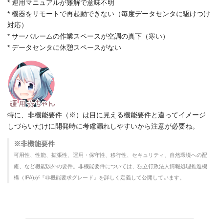
* 運用マニュアルが難解で意味不明
* 機器をリモートで再起動できない（毎度データセンタに駆けつけ
対応）
* サーバルームの作業スペースが空調の真下（寒い）
* データセンタに休憩スペースがない
特に、非機能要件（※）は目に見える機能要件と違ってイメージ
しづらいだけに開発時に考慮漏れしやすいから注意が必要ね。
※非機能要件
可用性、性能、拡張性、運用・保守性、移行性、セキュリティ、自然環境への配
慮、など機能以外の要件。非機能要件については、独立行政法人情報処理推進機
構（IPA)が『非機能要求グレード』を詳しく定義して公開しています。