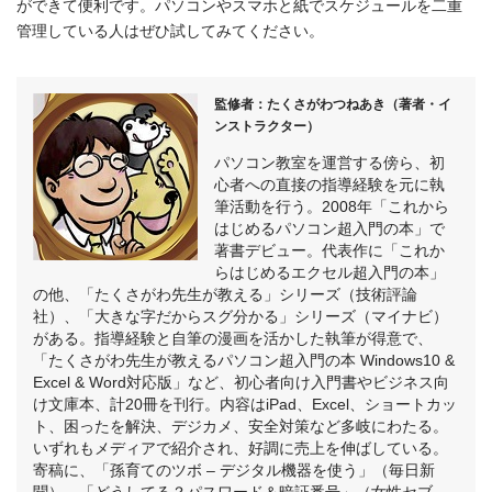
ができて便利です。パソコンやスマホと紙でスケジュールを二重
管理している人はぜひ試してみてください。
監修者：たくさがわつねあき（著者・イ
ンストラクター）
パソコン教室を運営する傍ら、初
心者への直接の指導経験を元に執
筆活動を行う。2008年「これから
はじめるパソコン超入門の本」で
著書デビュー。代表作に「これか
らはじめるエクセル超入門の本」
の他、「たくさがわ先生が教える」シリーズ（技術評論
社）、「大きな字だからスグ分かる」シリーズ（マイナビ）
がある。指導経験と自筆の漫画を活かした執筆が得意で、
「たくさがわ先生が教えるパソコン超入門の本 Windows10 &
Excel & Word対応版」など、初心者向け入門書やビジネス向
け文庫本、計20冊を刊行。内容はiPad、Excel、ショートカッ
ト、困ったを解決、デジカメ、安全対策など多岐にわたる。
いずれもメディアで紹介され、好調に売上を伸ばしている。
寄稿に、「孫育てのツボ – デジタル機器を使う」（毎日新
聞）、「どうしてる？パスワード＆暗証番号」（女性セブ