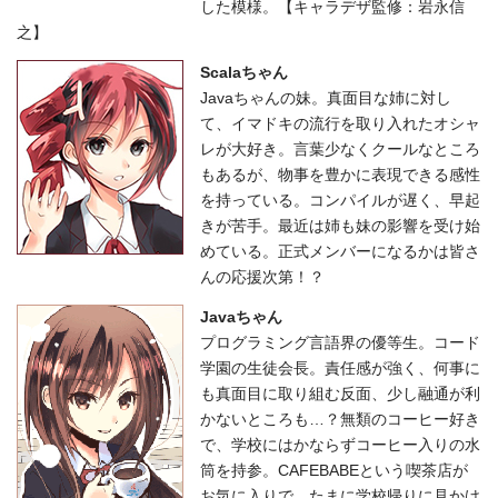
した模様。【キャラデザ監修：岩永信
之】
Scalaちゃん
Javaちゃんの妹。真面目な姉に対し
て、イマドキの流行を取り入れたオシャ
レが大好き。言葉少なくクールなところ
もあるが、物事を豊かに表現できる感性
を持っている。コンパイルが遅く、早起
きが苦手。最近は姉も妹の影響を受け始
めている。正式メンバーになるかは皆さ
んの応援次第！？
Javaちゃん
プログラミング言語界の優等生。コード
学園の生徒会長。責任感が強く、何事に
も真面目に取り組む反面、少し融通が利
かないところも…？無類のコーヒー好き
で、学校にはかならずコーヒー入りの水
筒を持参。CAFEBABEという喫茶店が
お気に入りで、たまに学校帰りに見かけ