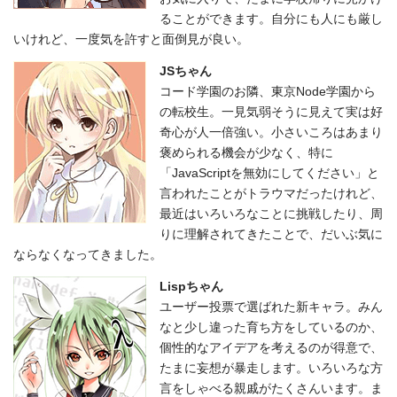
ることができます。自分にも人にも厳し
いけれど、一度気を許すと面倒見が良い。
JSちゃん
コード学園のお隣、東京Node学園から
の転校生。一見気弱そうに見えて実は好
奇心が人一倍強い。小さいころはあまり
褒められる機会が少なく、特に
「JavaScriptを無効にしてください」と
言われたことがトラウマだったけれど、
最近はいろいろなことに挑戦したり、周
りに理解されてきたことで、だいぶ気に
ならなくなってきました。
Lispちゃん
ユーザー投票で選ばれた新キャラ。みん
なと少し違った育ち方をしているのか、
個性的なアイデアを考えるのが得意で、
たまに妄想が暴走します。いろいろな方
言をしゃべる親戚がたくさんいます。ま