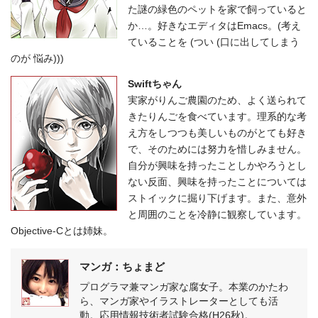
た謎の緑色のペットを家で飼っていると
か…。好きなエディタはEmacs。(考え
ていることを (つい (口に出してしまう
のが 悩み)))
Swiftちゃん
実家がりんご農園のため、よく送られて
きたりんごを食べています。理系的な考
え方をしつつも美しいものがとても好き
で、そのためには努力を惜しみません。
自分が興味を持ったことしかやろうとし
ない反面、興味を持ったことについては
ストイックに掘り下げます。また、意外
と周囲のことを冷静に観察しています。
Objective-Cとは姉妹。
マンガ：ちょまど
プログラマ兼マンガ家な腐女子。本業のかたわ
ら、マンガ家やイラストレーターとしても活
動。応用情報技術者試験合格(H26秋)。