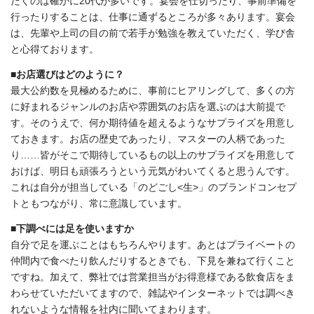
だくのは確かに20代が多いです。宴会を仕切ったり、事前準備を
行ったりすることは、仕事に通ずるところが多々あります。宴会
は、先輩や上司の目の前で若手が勉強を教えていただく、学び舎
と心得ております。
■お店選びはどのように？
最大公約数を見極めるために、事前にヒアリングして、多くの方
に好まれるジャンルのお店や雰囲気のお店を選ぶのは大前提で
す。そのうえで、何か期待値を超えるようなサプライズを用意し
ておきます。お店の歴史であったり、マスターの人柄であった
り……皆がそこで期待しているもの以上のサプライズを用意して
おけば、明日も頑張ろうという元気がわいてくると思うんです。
これは自分が担当している「のどごし<生>」のブランドコンセプ
トともつながり、常に意識しています。
■下調べには足を使いますか
自分で足を運ぶことはもちろんやります。あとはプライベートの
仲間内で食べたり飲んだりするときでも、下見を兼ねて行くこと
ですね。加えて、弊社では営業担当がお得意様である飲食店をま
わらせていただいてますので、雑誌やインターネットでは調べき
れないような情報を社内に聞いてまわります。