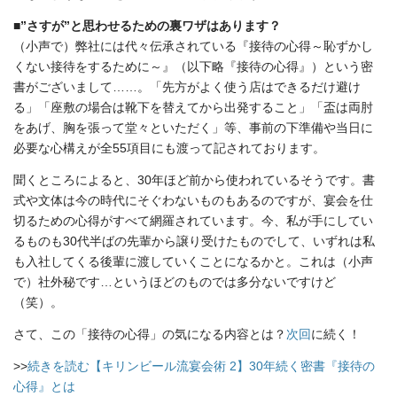
■”さすが”と思わせるための裏ワザはあります？
（小声で）弊社には代々伝承されている『接待の心得～恥ずかし
くない接待をするために～』（以下略『接待の心得』）という密
書がございまして……。「先方がよく使う店はできるだけ避け
る」「座敷の場合は靴下を替えてから出発すること」「盃は両肘
をあげ、胸を張って堂々といただく」等、事前の下準備や当日に
必要な心構えが全55項目にも渡って記されております。
聞くところによると、30年ほど前から使われているそうです。書
式や文体は今の時代にそぐわないものもあるのですが、宴会を仕
切るための心得がすべて網羅されています。今、私が手にしてい
るものも30代半ばの先輩から譲り受けたものでして、いずれは私
も入社してくる後輩に渡していくことになるかと。これは（小声
で）社外秘です…というほどのものでは多分ないですけど
（笑）。
さて、この「接待の心得」の気になる内容とは？
次回
に続く！
>>
続きを読む【キリンビール流宴会術 2】30年続く密書『接待の
心得』とは