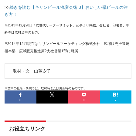
>>
続きを読む【キリンビール流宴会術 3】おいしい瓶ビールの注
ぎ方！
※2013年12月28日「次世代リーダーサミット」記事より掲載。会社名、部署名、年
齢等は取材当時のもの。
2014年12月現在はキリンビールマーケティング株式会社 広域販売推進統
※
括本部 広域販売推進第2支社営業1部に所属
取材・文 山葵夕子
※文中の社名・所属等は、取材時または更新時のものです。
0
0
7
お役立ちリンク