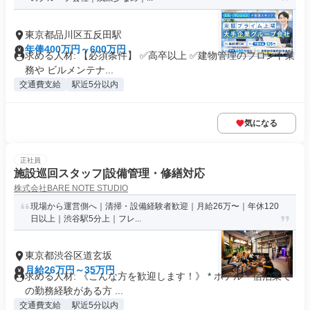
東京都品川区五反田駅
年俸400万円～600万円
求める人材: 【必須条件】 ✅️高卒以上 ✅️建物管理のフロント業
務や ビルメンテナ...
交通費支給
駅近5分以内
気になる
正社員
施設巡回スタッフ|設備管理・修繕対応
株式会社BARE NOTE STUDIO
現場から運営側へ｜清掃・設備経験者歓迎｜月給26万〜｜年休120
日以上｜渋谷駅5分上｜フレ...
東京都渋谷区道玄坂
月給26万円～35万円
求める人材: 《こんな方を歓迎します！》 * ホテル・宿泊業で
の勤務経験がある方 ...
交通費支給
駅近5分以内