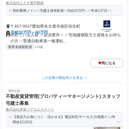
株式会社よろず屋不動産
契約業務メイン✨宅建士保有歓迎✨月給32万円～✨年休137日
〒457-0027愛知県名古屋市南区弥生町
月給32万円～40万円
求めている人材 ＜必須要件＞ ✅宅地建物取引士資格をお持ち
の方 ✅普通自動車第一種運転...
業界未経験歓迎
+19個
気になる
この企業の類似求人を見る
契約社員
不動産賃貸管理(プロパティーマネージメント) スタッフ
宅建士募集
株式会社赤坂リアルエステート
【英語力が身につく・活かせる】電話対応/データ入力/残業ナシ/年
間休日120日