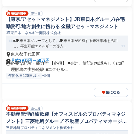
正社員
【東京/アセットマネジメント】JR東日本グループ/在宅
勤務可/地方創生に携わる 金融アセットマネジメント
JR東日本エネルギー開発株式会社
■JR東日本グループとして、JR東日本が所有する未利用地を活用
し、再生可能エネルギーの導入...
東京都千代田区
月給29万円～50万円
必要な経験・能力等 【必須】 ■会計、簿記の知識もしくは経
理財務の実務経験 ■エクセル...
年間休日120日以上
+5個
気になる
正社員
不動産管理経験歓迎【オフィスビルのプロパティマネジ
メント】三菱地所グループ 不動産プロパティマネージャ
三菱地所プロパティマネジメント株式会社
ー