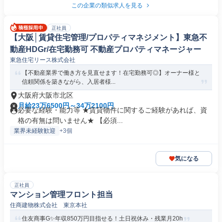
この企業の類似求人を見る
正社員
【大阪│賃貸住宅管理/プロパティマネジメント】東急不
動産HDGr/在宅勤務可 不動産プロパティマネージャー
東急住宅リース株式会社
【不動産業界で働き方を見直せます！在宅勤務可◎】オーナー様と
信頼関係を築きながら、入居者様...
大阪府大阪市北区
月給23万6500円～34万2100円
必要な経験・能力等 ★賃貸物件に関するご経験があれば、資
格の有無は問いません★ 【必須...
業界未経験歓迎
+3個
気になる
正社員
マンション管理フロント担当
住商建物株式会社 東京本社
住友商事G✨年収850万円目指せる！土日祝休み・残業月20h