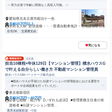
実力次第で年齢に関係なく高収入可能。
愛知県北名古屋市鍜治ケ一色
月給25万円以上
求める人材: 必須資格・・・普通自動車免許・宅地建物取引士
在宅OK
交通費支給
気になる
正社員
担当10棟程×年休129日【マンション管理】積水ハウスG
で叶える自分らしい働き方 不動産マンション管理員
積水ハウスGMパートナーズ株式会社
■積水ハウスが手掛けた分譲マンションの管理組合における運営サ
ポートや企画提案を行っていただ...
東京都新宿区
月給30万円～40万円
必要な経験・能力等 【いずれも必須】 ■管理業務主任者の有
資格者 ■分譲マンション管理...
業界未経験歓迎
+5個