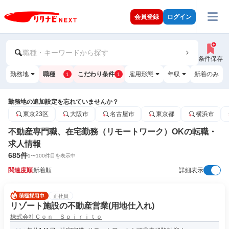
会員登録
ログイン
職種・キーワードから探す
条件保存
勤務地
職種
こだわり条件
雇用形態
年収
新着のみ
1
1
勤務地の追加設定を忘れていませんか？
東京23区
大阪市
名古屋市
東京都
横浜市
不動産専門職、在宅勤務（リモートワーク）OKの転職・
求人情報
685
件
1
〜
100
件目を表示中
関連度順
新着順
詳細表示
正社員
リゾート施設の不動産営業(用地仕入れ)
株式会社Ｃｏｎ Ｓｐｉｒｉｔｏ