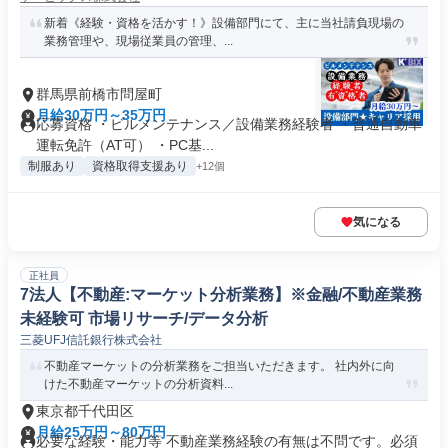
新着《経験・資格を活かす！》設備部門にて、主に当社請負現場の
業務管理や、現場従業員の管理、...
群馬県前橋市問屋町
月給30万円～35万円
応募資格 ・ビルメンテナンス／設備業務経験者 ・普通自動車
運転免許（AT可） ・PC基...
制服あり
資格取得支援あり
+12個
気になる
正社員
7法人【不動産:マーケット分析業務】※金融/不動産業務
未経験可 市場リサーチ/データ分析
三菱UFJ信託銀行株式会社
不動産マーケットの分析業務をご担当いただきます。 社内外に向
けた不動産マーケットの分析資料...
東京都千代田区
月給25万円～80万円
必要な経験・能力等 不動産業務経験の有無は不問です。必須