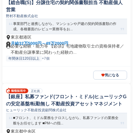
【総合職(S)】分譲住宅の契約関係書類担当 不動産個人
営業
野村不動産株式会社
事業部門と連携しながら、マンションや戸建の契約関係書類の作
成、各種書面のレビュー業務等をお...
東京都港区
月給32万5000円～49万2000円
必要な経験・能力等 【必須】宅地建物取引士の資格保持者／
不動産分譲事業に関わった経験の...
年間休日120日以上
+7個
気になる
正社員
【銀座】私募ファンド(フロント・ミドル)ヒューリックG
の安定基盤/転勤無し 不動産投資アセットマネジメント
ヒューリック不動産投資顧問株式会社
■フロント、ミドル業務をクロスしながら、私募ファンドの業務全
般をお任せします ■PMへの指...
東京都中央区