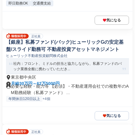
即日勤務OK
交通費支給
気になる
正社員
【銀座】私募ファンド(バック)ヒューリックGの安定基
盤/スライド勤務可 不動産投資アセットマネジメント
ヒューリック不動産投資顧問株式会社
社内：フロント、ミドルの担当と協力しながら、私募ファンドのバ
ック業務全般に携わっていただき...
東京都中央区
月給30万円～62万5000円
必要な経験・能力等 【必須】・不動産運用会社での複数年のA
M勤務経験（私募ファンド） ...
年間休日120日以上
+4個
気になる
正社員