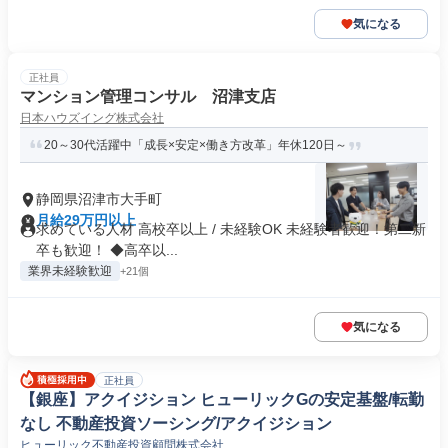
気になる
正社員
マンション管理コンサル 沼津支店
日本ハウズイング株式会社
20～30代活躍中「成長×安定×働き方改革」年休120日～
静岡県沼津市大手町
月給29万円以上
求めている人材 高校卒以上 / 未経験OK 未経験者歓迎！第二新
卒も歓迎！ ◆高卒以...
業界未経験歓迎
+21個
気になる
正社員
【銀座】アクイジション ヒューリックGの安定基盤/転勤
なし 不動産投資ソーシング/アクイジション
ヒューリック不動産投資顧問株式会社