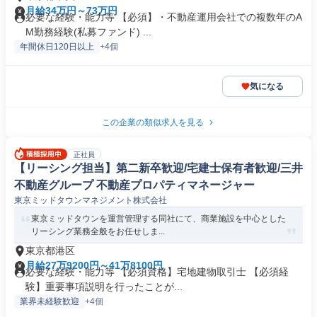
月給34万円～73万円
必要な経験・能力等 【必須】・不動産運用会社での複数年のA
M勤務経験(私募ファンド) ...
年間休日120日以上
+4個
気になる
この企業の類似求人を見る
正社員
【リーシング担当】第二新卒歓迎/宅建士保有者歓迎/三井
不動産グループ 不動産プロパティマネージャー
東京ミッドタウンマネジメント株式会社
東京ミッドタウンを運営管理する同社にて、商業施設を中心とした
リーシング業務全般をお任せしま...
東京都港区
月給27万9200円～41万8100円
必要な経験・能力等 【必須資格】宅地建物取引士 【必須経
験】重要事項説明を行ったことが...
業界未経験歓迎
+4個