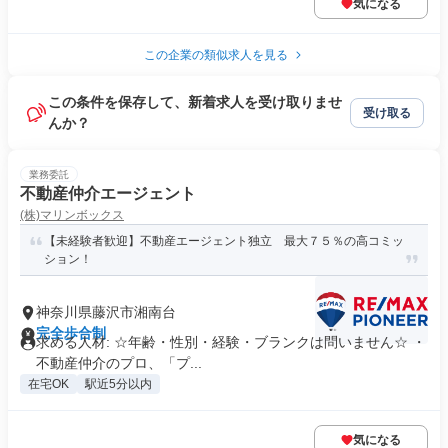
気になる
この企業の類似求人を見る
この条件を保存して、新着求人を受け取りませ
受け取る
んか？
業務委託
不動産仲介エージェント
(株)マリンボックス
【未経験者歓迎】不動産エージェント独立 最大７５％の高コミッ
ション！
神奈川県藤沢市湘南台
完全歩合制
求める人材: ☆年齢・性別・経験・ブランクは問いません☆ ・
不動産仲介のプロ、「プ...
在宅OK
駅近5分以内
気になる