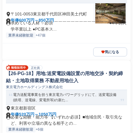
〒101-0053東京都千代田区神田美土代町
年俸600万円～850万円
求めている人材 ✨必須 ￣￣￣￣￣￣￣￣￣￣￣￣￣ ●4年制大
学卒業以上 ●PC基本ス...
業界未経験歓迎
+47個
気になる
正社員
【26-PG-18】用地:送変電設備設置の用地交渉・契約締
結・土地取得業務 不動産用地仕入
東京電力ホールディングス株式会社
電力送配電事業を担う東京電力パワーグリッドにて、送変電設備
(鉄塔、送電線、変電所等)の新た...
東京都新宿区
年俸520万円～1050万円
必要な経験・能力等 【いずれか必須】■地域住民・取引先な
ど、利害や立場の異なる相手との...
業界未経験歓迎
+6個