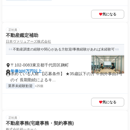
気になる
正社員
不動産鑑定補助
日本ヴァリュアーズ株式会社
不動産調査の経験や関心がある方歓迎/事務経験があれば未経験可
〒102-0083東京都千代田区麹町
年俸300万円以上
求めている人材 【応募条件】 ★35歳以下の方 ※例外事由3号
のイ 長期勤続によるキ...
業界未経験歓迎
+25個
気になる
正社員
不動産事務(宅建事務・契約事務)
株式会社福一ホーム