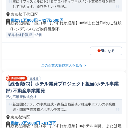
主にオフィスビルにおけるプロパティマネジメント業務全般を担当
して頂きます。既存テナント管理...
東京都千代田区
月給31万600円～42万3500円
必要な経験・能力等 【いずれか必須】■AMまたはPMのご経験
(レジデンスなど物件種別不...
業界未経験歓迎
+2個
気になる
この企業の類似求人を見る
正社員
【総合職(G)】ホテル開発プロジェクト担当(ホテル事業
部) 不動産事業開発
野村不動産株式会社
新規開発ホテルの事業組成・商品企画業務／推進中ホテルの事業推
進・開業準備業務／ホテル事業に...
東京都港区
月給33万5000円～61万円
必要な経験・能力等 【いずれか必須】■ホテル開発、または建