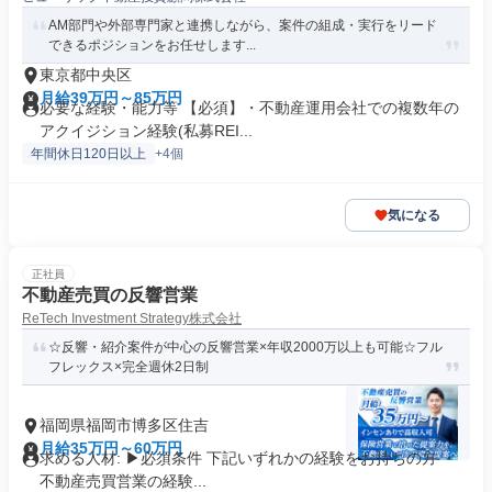
AM部門や外部専門家と連携しながら、案件の組成・実行をリード
できるポジションをお任せします...
東京都中央区
月給39万円～85万円
必要な経験・能力等 【必須】・不動産運用会社での複数年の
アクイジション経験(私募REI...
年間休日120日以上
+4個
気になる
正社員
不動産売買の反響営業
ReTech Investment Strategy株式会社
☆反響・紹介案件が中心の反響営業×年収2000万以上も可能☆フル
フレックス×完全週休2日制
福岡県福岡市博多区住吉
月給35万円～60万円
求める人材: ▶必須条件 下記いずれかの経験をお持ちの方 ・
不動産売買営業の経験...