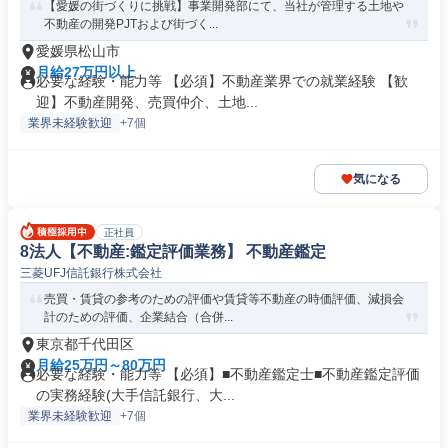
【愛媛の街づくりに挑戦】事業開発部にて、当社が管理する土地や
不動産の開発PJTおよび街づく...
愛媛県松山市
月給27万円以上
必要な経験・能力等 【必須】不動産業界での就業経験 【歓
迎】不動産開発、売買仲介、土地...
業界未経験歓迎
+7個
気になる
正社員
8法人【不動産:鑑定評価業務】 不動産鑑定
三菱UFJ信託銀行株式会社
売買・賃貸の参考のための評価や賃貸等不動産の時価評価、減損会
計のための評価、企業結合（合併...
東京都千代田区
月給25万円～80万円
必要な経験・能力等 【必須】■不動産鑑定士■不動産鑑定評価
の実務経験(大手信託銀行、大...
業界未経験歓迎
+7個