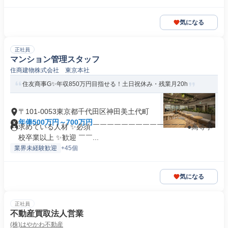
気になる
正社員
マンション管理スタッフ
住商建物株式会社 東京本社
住友商事G✨年収850万円目指せる！土日祝休み・残業月20h
〒101-0053東京都千代田区神田美土代町
年俸500万円～700万円
求めている人材 ✨必須 ￣￣￣￣￣￣￣￣￣￣￣￣￣ ●高等学
校卒業以上 ✨歓迎 ￣￣...
業界未経験歓迎
+45個
気になる
正社員
不動産買取法人営業
(株)はやかわ不動産