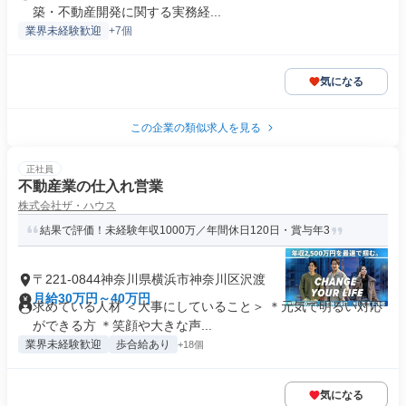
築・不動産開発に関する実務経...
業界未経験歓迎
+7個
気になる
この企業の類似求人を見る
正社員
不動産業の仕入れ営業
株式会社ザ・ハウス
結果で評価！未経験年収1000万／年間休日120日・賞与年3
〒221-0844神奈川県横浜市神奈川区沢渡
月給30万円～40万円
求めている人材 ＜大事にしていること＞ ＊元気で明るい対応
ができる方 ＊笑顔や大きな声...
業界未経験歓迎
歩合給あり
+18個
気になる