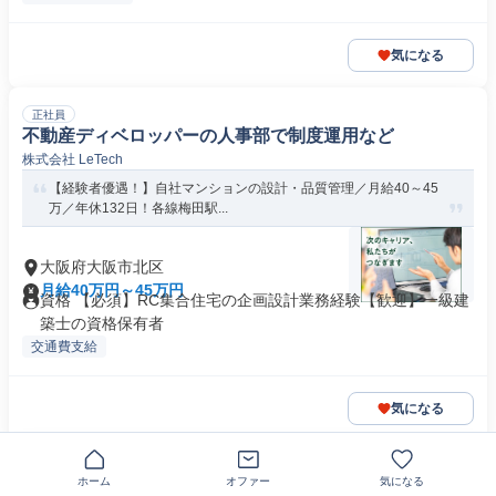
気になる
正社員
不動産ディベロッパーの人事部で制度運用など
株式会社 LeTech
【経験者優遇！】自社マンションの設計・品質管理／月給40～45
万／年休132日！各線梅田駅...
大阪府大阪市北区
月給40万円～45万円
資格 【必須】RC集合住宅の企画設計業務経験【歓迎】一級建
築士の資格保有者
交通費支給
気になる
正社員
ホーム
オファー
気になる
【100億規模を扱う仕入れ担当】不動産売買仲介からデ