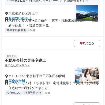
⭐年休141日⭐社宅完備♪リモートワークも可◎未経験歓迎！
東京都渋谷区恵比寿
月給28万円以上
求めている人材 ■必須条件 ・業界・職種未経験歓迎！ ・第二
新卒歓迎！ ・普通自動車免...
業界未経験歓迎
+24個
気になる
業務委託
不動産会社の専任宅建士
株式会社ＷＡＮＤＹ
〒101-0051東京都千代田区神田神保町
完全歩合制
求めている人材 《必須条件》 宅地建物取引士(宅建士) 弊社専
任宅建士の登録ができる方...
歩合給あり
社員登用あり
+25個