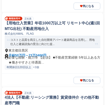
気になる
正社員
【用地仕入営業】年収1000万以上可 リモート中心(週1回
MTG出社) 不動産用地仕入
株式会社AMAL FLAG
コストと品質を両立した自社開発アパート建築商品を活用し、用地
仕入と建築請負の受注に向けた提...
東京都目黒区
月給50万円～73万3400円
必要な経験・能力等 【必須】 ■不動産営業経験 5年以上ある方
★働きやすさと待遇面...
年間休日120日以上
+3個
気になる
正社員
4法人【不動産:リーシング業務】賃貸借仲介 その他不動
産専門職