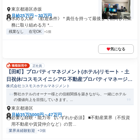
東京都港区赤坂
月給25万円～30万円
求める人材: 《歓迎条件》 * 責任を持って最後まで前向きに業
務に取り組める方 *...
残業なし
在宅OK
+1個
気になる
正社員
【田町】プロパティマネジメント(ホテル)リモート・土
日祝休/コスモスイニシアG 不動産プロパティマネージャ
株式会社コスモスホテルマネジメント
ー
弊社ホテルのオーナー様との信頼関係を築きながら、一緒にホテル
の価値向上を目指していきます。...
東京都港区
月給35万5000円～47万円
必要な経験・能力等 【いずれか必須】 ■不動産業界（不投資
用不動産や賃貸仲介など）の営...
業界未経験歓迎
+3個