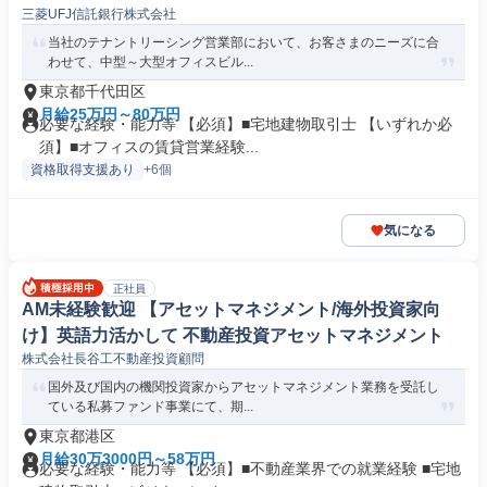
三菱UFJ信託銀行株式会社
当社のテナントリーシング営業部において、お客さまのニーズに合
わせて、中型～大型オフィスビル...
東京都千代田区
月給25万円～80万円
必要な経験・能力等 【必須】■宅地建物取引士 【いずれか必
須】■オフィスの賃貸営業経験...
資格取得支援あり
+6個
気になる
正社員
AM未経験歓迎 【アセットマネジメント/海外投資家向
け】英語力活かして 不動産投資アセットマネジメント
株式会社長谷工不動産投資顧問
国外及び国内の機関投資家からアセットマネジメント業務を受託し
ている私募ファンド事業にて、期...
東京都港区
月給30万3000円～58万円
必要な経験・能力等 【必須】■不動産業界での就業経験 ■宅地