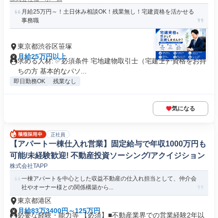
月給25万円～！土日休み相談OK！残業無し！宅建資格を活かせる
事務職
東京都渋谷区笹塚
月給25万円以上
求める人材: ✅必須条件 宅地建物取引士（宅建士）資格をお持
ちの方 基本的なパソ...
即日勤務OK
残業なし
気になる
正社員
【アパート一棟仕入れ営業】固定給与で年収1000万円も
可能/未経験歓迎! 不動産投資ソーシング/アクイジション
株式会社TAPP
一棟アパートを中心とした収益不動産の仕入れ担当として、仲介会
社やオーナー様との関係構築から...
東京都港区
月給83万3400円～125万円
必要な経験・能力等 【必須】■不動産業界での営業経験2年以