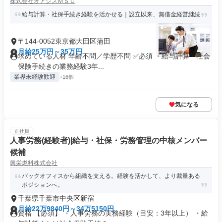
株式会社オアシスＭＳＣ
給与計算・社保手続き経験を活かせる｜設立以来、無借金経営継続
〒144-0052東京都大田区蒲田
月給25万円～35万円
求めている人材 年齢不問／学歴不問 ✅必須 ・給与計算・社会
保険手続きの業務経験3年...
業界未経験歓迎
+16個
気になる
正社員
人事労務(経験者)|給与・社保・労務管理の中核メンバー
候補
興栄燃料株式会社
バックオフィスから組織を支える。経験を活かして、より裁量ある
ポジションへ。
千葉県千葉市中央区新宿
月給22万9840円～34万5150円
資格 【必須】 ・人事労務の実務経験（目安：3年以上） ・給