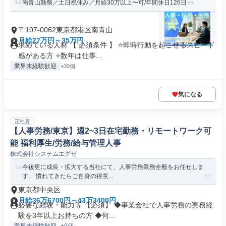
南青山勤務／土日祝休み／月給30万以上〜可/年間休日126日
〒107-0062東京都港区南青山
月給27万円～35万円
求めている人材 【 必須条件 】 ⭐即時行動を起こせるスピード
感がある方 ⭐数年は仕事...
業界未経験歓迎
+30個
気になる
正社員
【人事労務/東京】週2~3日在宅勤務・リモートワーク可
能 福利厚生/労務/給与管理人事
株式会社システムエグゼ
今後更に成長・拡大する当社にて、人事労務業務全般をお任せしま
す。 慣れてきたらご自身の得意...
東京都中央区
月給36万6700円～43万3400円
必要な経験・能力等 【必須】 ◆事業会社で人事労務の実務経
験を3年以上お持ちの方 ◆何...