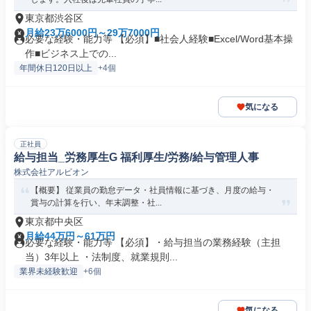
東京都渋谷区
月給23万6000円～29万7000円
必要な経験・能力等 【必須】■社会人経験■Excel/Word基本操
作■ビジネス上での...
年間休日120日以上
+4個
気になる
正社員
給与担当_労務厚生G 福利厚生/労務/給与管理人事
株式会社アルビオン
【概要】 従業員の勤怠データ・社員情報に基づき、月度の給与・
賞与の計算を行い、年末調整・社...
東京都中央区
月給44万円～61万円
必要な経験・能力等 【必須】・給与担当の業務経験（主担
当）3年以上 ・法制度、就業規則...
業界未経験歓迎
+6個
気になる