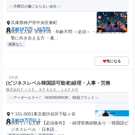
月曜日が嫌にならない会社
兵庫県神戸市中央区東町
月給28万円～35万円
求める人材: 学歴不問・年齢不問 ＜必須＞ ・課題に対して真
摯に向き合える方 ・素...
残業なし
気になる
正社員
(ビジネスレベル韓国語可能者)経理・人事・労務
株式会社ＦＩＶＥ ＳＰＡＣＥ ＪＡＰＡＮ
アーダーエラー / 「ADERERROR」/韓国ブランド
〒151-0051東京都渋谷区千駄ヶ谷
月給29万円以上
求めている人材 【必須条件】 ・経理実務経験あり ・韓国語ビ
ジネスレベル ・日本語...