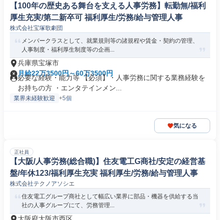
【100年の歴史ある舞台を支える人事労務】転勤無/福利
厚生充実/第二新卒可 福利厚生/労務/給与管理人事
株式会社宝塚歌劇団
メンバークラスとして、就業規則等の諸規程や賃金・契約の管理、
人事制度・福利厚生制度等の企画...
兵庫県宝塚市
月給22万3500円～60万3500円
必要な経験・能力等 【必須】・人事労務に関する業務経験を
お持ちの方 ・エンタテインメン...
業界未経験歓迎
+5個
気になる
正社員
【大阪/人事労務(総合職)】住友電工G商社/安定の経営基
盤/年休123/福利厚生充実 福利厚生/労務/給与管理人事
株式会社テクノアソシエ
住友電工グループ商社として幅広い業界に部品・機器を供給する当
社の人事グループにて、労務管理...
大阪府大阪市西区