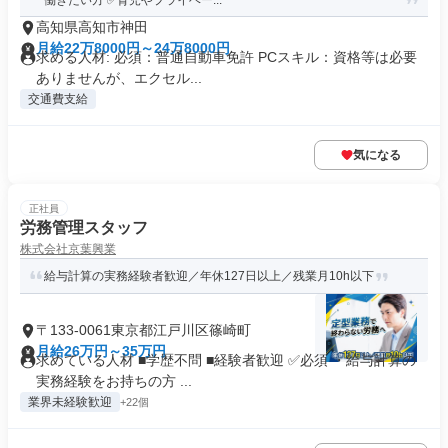
働きたい方 ✅育児やプライベー...
高知県高知市神田
月給22万8000円～24万8000円
求める人材: 必須：普通自動車免許 PCスキル：資格等は必要
ありませんが、エクセル...
交通費支給
気になる
正社員
労務管理スタッフ
株式会社京葉興業
給与計算の実務経験者歓迎／年休127日以上／残業月10h以下
〒133-0061東京都江戸川区篠崎町
月給26万円～35万円
求めている人材 ■学歴不問 ■経験者歓迎 ✅必須 ・給与計算の
実務経験をお持ちの方 ...
業界未経験歓迎
+22個