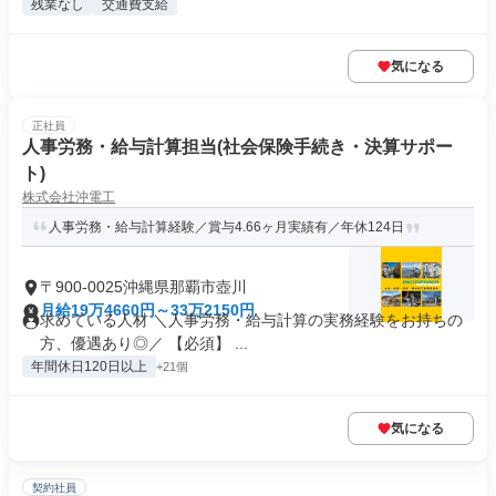
残業なし
交通費支給
気になる
正社員
人事労務・給与計算担当(社会保険手続き・決算サポー
ト)
株式会社沖電工
人事労務・給与計算経験／賞与4.66ヶ月実績有／年休124日
〒900-0025沖縄県那覇市壺川
月給19万4660円～33万2150円
求めている人材 ＼人事労務・給与計算の実務経験をお持ちの
方、優遇あり◎／ 【必須】 ...
年間休日120日以上
+21個
気になる
契約社員