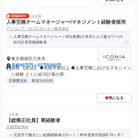
正社員
人事労務チームマネージャー/マネジメント経験者採用
アイコニア・ホスピタリティ株式会社
人事労務チームマネージャー／本社勤務(六本木ヒルズ森タワー)※
給与計算実務経験者
東京都港区六本木
月給40万円～53万5000円
資格 【必須】 ◆高校卒業以上 ◆人事労務におけるマネジメン
ト経験 とくに給与計算の実...
交通費支給
駅近5分以内
気になる
正社員
【総務正社員】要経験者
大槻理化学㈱
北見市で働きたい総務経験者の方へ！！昨年度賞与実績8.76ヶ月！