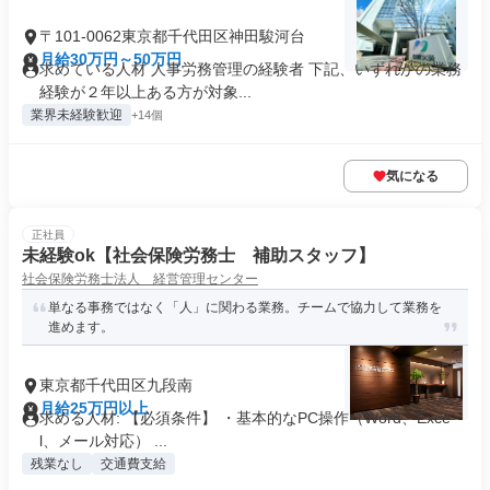
〒101-0062東京都千代田区神田駿河台
月給30万円～50万円
求めている人材 人事労務管理の経験者 下記、いずれかの業務
経験が２年以上ある方が対象...
業界未経験歓迎
+14個
気になる
正社員
未経験ok【社会保険労務士 補助スタッフ】
社会保険労務士法人 経営管理センター
単なる事務ではなく「人」に関わる業務。チームで協力して業務を
進めます。
東京都千代田区九段南
月給25万円以上
求める人材: 【必須条件】 ・基本的なPC操作（Word、Exce
l、メール対応） ...
残業なし
交通費支給