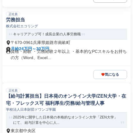
正社員
労務担当
株式会社エコリング
キャリアアップ可！成長企業の人事労務職
〒670-0961兵庫県姫路市南畝町
月給24万円～30万円
資格・経験 ・労務経験２年以上 ・基本的なPCスキルをお持ち
の方（Word、Excel...
気になる
正社員
【給与計算担当】日本発のオンライン大学/ZEN大学・在
宅・フレックス可 福利厚生/労務/給与管理人事
学校法人日本財団ドワンゴ学園
2025年に開学した日本発の本格的なオンライン大学「ZEN大学」
にて、 給与計算を中心に人...
東京都中央区