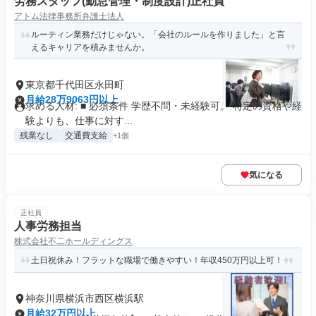
労務スタッフ(勤怠管理・制度設計)正社員
アトム法律事務所弁護士法人
ルーティン業務だけじゃない。「会社のルールを作りました」と言
えるキャリアを積みませんか。
東京都千代田区永田町
月給28万9063円以上
求める人材: ■ 必須条件 学歴不問・未経験可。 特定の資格や経
験よりも、仕事に対す...
残業なし
交通費支給
+1個
気になる
正社員
人事労務担当
株式会社不二ホールディングス
土日祝休み！フラットな職場で働きやすい！年収450万円以上可！
神奈川県横浜市西区横浜駅
月給32万円以上