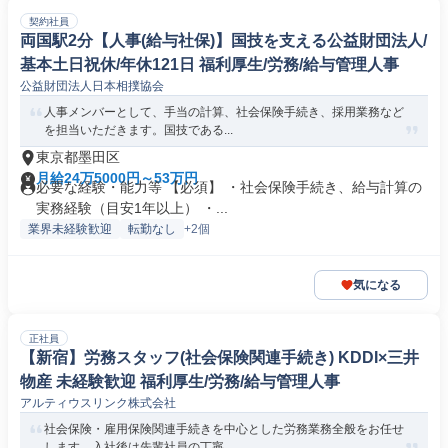
契約社員
両国駅2分【人事(給与社保)】国技を支える公益財団法人/
基本土日祝休/年休121日 福利厚生/労務/給与管理人事
公益財団法人日本相撲協会
人事メンバーとして、手当の計算、社会保険手続き、採用業務など
を担当いただきます。国技である...
東京都墨田区
月給24万5000円～53万円
必要な経験・能力等 【必須】 ・社会保険手続き、給与計算の
実務経験（目安1年以上） ・...
業界未経験歓迎
転勤なし
+2個
気になる
正社員
【新宿】労務スタッフ(社会保険関連手続き) KDDI×三井
物産 未経験歓迎 福利厚生/労務/給与管理人事
アルティウスリンク株式会社
社会保険・雇用保険関連手続きを中心とした労務業務全般をお任せ
します。入社後は先輩社員の丁寧...