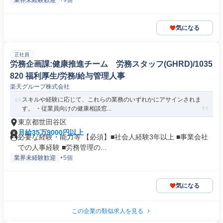
業界未経験歓迎
+9個
気になる
正社員
労務企画課:健康推進チーム 労務スタッフ(GHRD)/1035
820 福利厚生/労務/給与管理人事
楽天グループ株式会社
スキルや経験に応じて、これらの業務のいずれかにアサインされま
す。 ・従業員向けの健康相談窓...
東京都世田谷区
月給35万9000円以上
必要な経験・能力等 【必須】■社会人経験3年以上 ■事業会社
での人事経験 ■労務管理の...
業界未経験歓迎
+5個
気になる
この企業の類似求人を見る