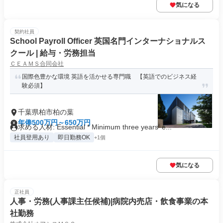
気になる
契約社員
School Payroll Officer 英国名門インターナショナルス
クール | 給与・労務担当
ＣＥＡＭＳ合同会社
国際色豊かな環境 英語を活かせる専門職 【英語でのビジネス経
験必須】
千葉県柏市柏の葉
年俸500万円～650万円
求める人材: Essential * Minimum three years' e...
社員登用あり
即日勤務OK
+1個
気になる
正社員
人事・労務(人事課主任候補)|病院内売店・飲食事業の本
社勤務