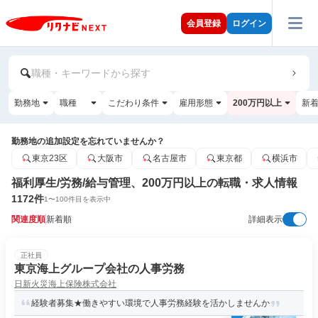
会員登録
ログイン
職種・キーワードから探す
勤務地
職種
こだわり条件
雇用形態
200万円以上
新
勤務地の追加設定を忘れていませんか？
東京23区
大阪市
名古屋市
東京都
横浜市
福利厚生/労務/給与管理、200万円以上の転職・求人情報
1172
件
1
〜
100
件目を表示中
関連度順
新着順
詳細表示
正社員
東京海上グループ会社の人事労務
日新火災海上保険株式会社
経験者募集★働きやすい環境で人事労務経験を活かしませんか