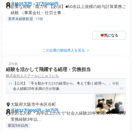
月給25万円～37万5000円
必要な経験・能力等 【必須】■50名以上規模の給与計算業務ご
経験 （事業会社・社労士事...
業界未経験歓迎
+3個
気になる
この企業の類似求人を見る
正社員
経験を活かして飛躍する経理・労務担当
株式会社エスアールにじゅういち
【公式】「手を動かすだけの経理から、考えて動く経理へ。」※社
会人経験20年未満の方が対象
大阪府大阪市中央区谷町
月給32万9000円～50万円
求める人材: * 高卒以上の方で"社会人経験20年未満の方" * 経理
実務経験3年以...
駅近5分以内