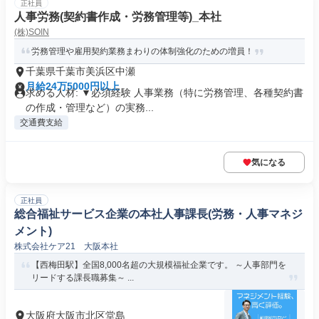
正社員
人事労務(契約書作成・労務管理等)_本社
(株)SOIN
労務管理や雇用契約業務まわりの体制強化のための増員！
千葉県千葉市美浜区中瀬
月給24万5000円以上
求める人材: ▼必須経験 人事業務（特に労務管理、各種契約書
の作成・管理など）の実務...
交通費支給
気になる
正社員
総合福祉サービス企業の本社人事課長(労務・人事マネジ
メント)
株式会社ケア21 大阪本社
【西梅田駅】全国8,000名超の大規模福祉企業です。 ～人事部門を
リードする課長職募集～ ...
大阪府大阪市北区堂島