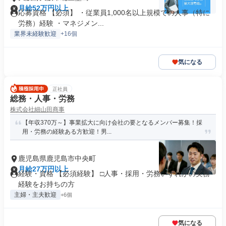
月給52万円以上
応募資格 【必須】 ・従業員1,000名以上規模での人事（特に
労務）経験 ・マネジメン...
業界未経験歓迎
+16個
気になる
正社員
総務・人事・労務
株式会社細山田商事
【年収370万～】事業拡大に向け会社の要となるメンバー募集！採
用・労務の経験ある方歓迎！男...
鹿児島県鹿児島市中央町
月給27万円以上
経験・資格 【必須経験】 □人事・採用・労務いずれかの実務
経験をお持ちの方
主婦・主夫歓迎
+6個
気になる