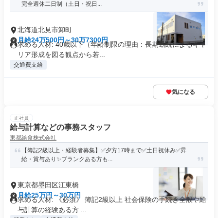
完全週休二日制（土日・祝日...
北海道北見市卸町
月給24万500円～30万7300円
求める人材: 40歳以下（年齢制限の理由：長期勤続によるキャ
リア形成を図る観点から若...
交通費支給
気になる
正社員
給与計算などの事務スタッフ
東都給食株式会社
【簿記2級以上・経験者募集】✅夕方17時まで✅土日祝休み✅昇
給・賞与あり✨ブランクある方も...
東京都墨田区江東橋
月給25万円～30万円
求める人材: 《必須》 簿記2級以上 社会保険の手続き全般や給
与計算の経験ある方 ...