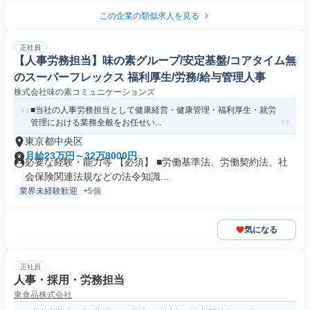
この企業の類似求人を見る
正社員
【人事労務担当】味の素グループ/安定基盤/コアタイム無
のスーパーフレックス 福利厚生/労務/給与管理人事
株式会社味の素コミュニケーションズ
■当社の人事労務担当として健康経営・健康管理・福利厚生・就労
管理における業務全般をお任せい...
東京都中央区
月給23万円～32万8000円
必要な経験・能力等 【必須】 ■労働基準法、労働契約法、社
会保険関連法規などの法令知識...
業界未経験歓迎
+5個
気になる
正社員
人事・採用・労務担当
東食品株式会社