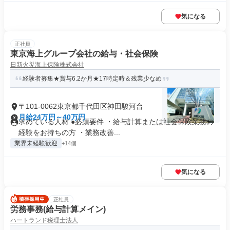
気になる
正社員
東京海上グループ会社の給与・社会保険
日新火災海上保険株式会社
経験者募集★賞与6.2か月★17時定時＆残業少なめ
〒101-0062東京都千代田区神田駿河台
月給24万円～40万円
求めている人材 ●必須要件 ・給与計算または社会保険業務の
経験をお持ちの方 ・業務改善...
業界未経験歓迎
+14個
気になる
正社員
労務事務(給与計算メイン)
ハートランド税理士法人