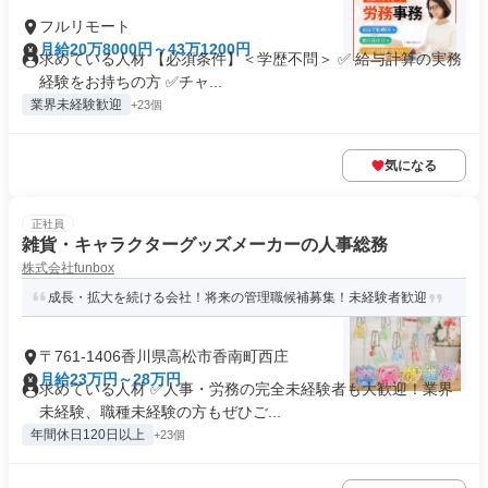
フルリモート
月給20万8000円～43万1200円
求めている人材 【必須条件】＜学歴不問＞ ✅ 給与計算の実務
経験をお持ちの方 ✅️チャ...
業界未経験歓迎
+23個
気になる
正社員
雑貨・キャラクターグッズメーカーの人事総務
株式会社funbox
成長・拡大を続ける会社！将来の管理職候補募集！未経験者歓迎
〒761-1406香川県高松市香南町西庄
月給23万円～28万円
求めている人材 ✅人事・労務の完全未経験者も大歓迎！業界
未経験、職種未経験の方もぜひご...
年間休日120日以上
+23個