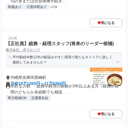
与計算または社会保険手続き...
制服あり
介護休暇あり
+20個
気になる
正社員
【正社員】総務・経理スタッフ(将来のリーダー候補)
株式会社 赤マルソウ
平均勤続年数12年の馴染みやすい環境で新たなキャリアに楽しく
挑戦してみませんか？
沖縄県糸満市西崎町
月給19万1360円～21万6360円
求める人材: ・総務や経理の経験が3年以上ある方（総務か経
理のどちらか未経験でも相談...
即日勤務OK
交通費支給
気になる