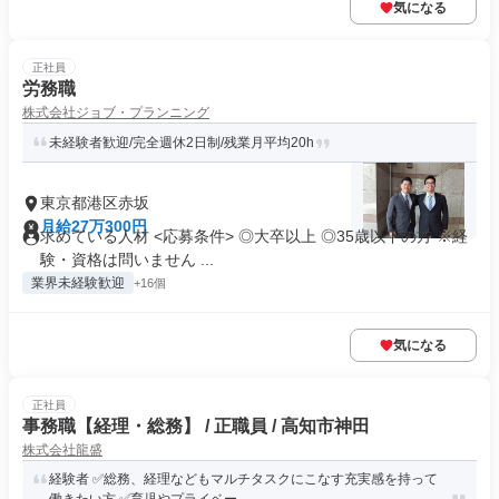
気になる
正社員
労務職
株式会社ジョブ・プランニング
未経験者歓迎/完全週休2日制/残業月平均20h
東京都港区赤坂
月給27万300円
求めている人材 <応募条件> ◎大卒以上 ◎35歳以下の方 ※経
験・資格は問いません ...
業界未経験歓迎
+16個
気になる
正社員
事務職【経理・総務】 / 正職員 / 高知市神田
株式会社龍盛
経験者 ✅総務、経理などもマルチタスクにこなす充実感を持って