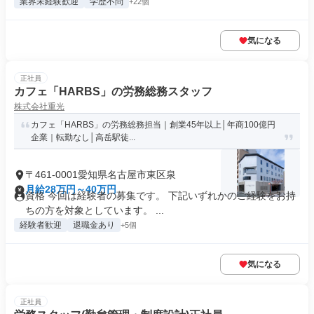
業界未経験歓迎
学歴不問
+22個
気になる
正社員
カフェ「HARBS」の労務総務スタッフ
株式会社重光
カフェ「HARBS」の労務総務担当｜創業45年以上│年商100億円
企業｜転勤なし│高岳駅徒...
〒461-0001愛知県名古屋市東区泉
月給28万円～40万円
資格 今回は経験者の募集です。 下記いずれかのご経験をお持
ちの方を対象としています。 ...
経験者歓迎
退職金あり
+5個
気になる
正社員