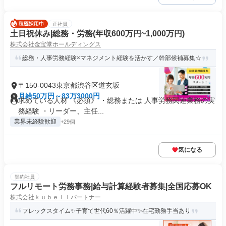
正社員
土日祝休み|総務・労務(年収600万円~1,000万円)
株式会社金宝堂ホールディングス
総務・人事労務経験×マネジメント経験を活かす／幹部候補募集☆
〒150-0043東京都渋谷区道玄坂
月給50万円～83万3000円
求めている人材 《必須》 ・総務または 人事労務関連業務の実
務経験 ・リーダー、主任...
業界未経験歓迎
+29個
気になる
契約社員
フルリモート労務事務|給与計算経験者募集|全国応募OK
株式会社ｋｕｂｅｌｌパートナー
フレックスタイム✨子育て世代60％活躍中✨在宅勤務手当あり