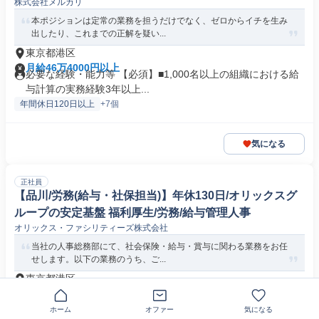
株式会社メルカリ
本ポジションは定常の業務を担うだけでなく、ゼロからイチを生み
出したり、これまでの正解を疑い...
東京都港区
月給46万4000円以上
必要な経験・能力等 【必須】■1,000名以上の組織における給
与計算の実務経験3年以上...
年間休日120日以上
+7個
気になる
正社員
【品川/労務(給与・社保担当)】年休130日/オリックスグ
ループの安定基盤 福利厚生/労務/給与管理人事
オリックス・ファシリティーズ株式会社
当社の人事総務部にて、社会保険・給与・賞与に関わる業務をお任
せします。以下の業務のうち、ご...
東京都港区
月給24万8000円～31万3000円
必要な経験・能力等 【必須】人事業務のご経験（目安：2年以
ホーム
オファー
気になる
上） 【就業環境】有給は最...