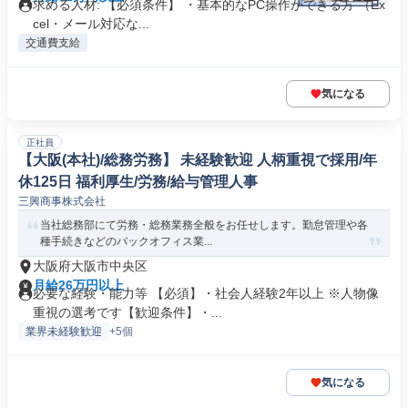
求める人材: 【必須条件】 ・基本的なPC操作ができる方 （Ex
cel・メール対応な...
交通費支給
気になる
正社員
【大阪(本社)/総務労務】 未経験歓迎 人柄重視で採用/年
休125日 福利厚生/労務/給与管理人事
三興商事株式会社
当社総務部にて労務・総務業務全般をお任せします。勤怠管理や各
種手続きなどのバックオフィス業...
大阪府大阪市中央区
月給26万円以上
必要な経験・能力等 【必須】・社会人経験2年以上 ※人物像
重視の選考です【歓迎条件】・...
業界未経験歓迎
+5個
気になる