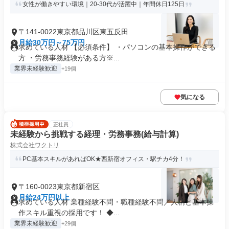
女性が働きやすい環境｜20-30代が活躍中｜年間休日125日
〒141-0022東京都品川区東五反田
月給30万円～75万円
求めている人材 【必須条件】 ・パソコンの基本操作ができる
方 ・労務事務経験がある方※...
業界未経験歓迎
+19個
気になる
正社員
未経験から挑戦する経理・労務事務(給与計算)
株式会社ワクトリ
PC基本スキルがあればOK★西新宿オフィス・駅チカ4分！
〒160-0023東京都新宿区
月給24万円以上
求めている人材 業種経験不問・職種経験不問／人柄と基本操
作スキル重視の採用です！ ◆...
業界未経験歓迎
+29個