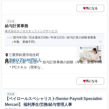
気になる
正社員
給与計算事務
株式会社ホンダスタッフィングサービス
✅賞与年2回✅完全週休2日制✅年休122日✅給与計算の経験者募集
（年数、業種不問）
三重県鈴鹿市稲生町
月給21万6180円以上
求める人材: <必須> ＊給与計算事務の経験（年数、業種不問）
＊PCスキル（簡単な...
気になる
正社員
【ペイロールスペシャリスト/Senior Payroll Specialist-
Mercari】 福利厚生/労務/給与管理人事