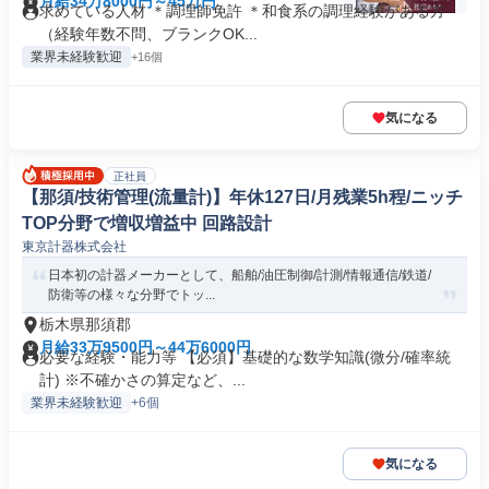
月給34万8000円～45万円
求めている人材 ＊調理師免許 ＊和食系の調理経験がある方
（経験年数不問、ブランクOK...
業界未経験歓迎
+16個
気になる
正社員
【那須/技術管理(流量計)】年休127日/月残業5h程/ニッチ
TOP分野で増収増益中 回路設計
東京計器株式会社
日本初の計器メーカーとして、船舶/油圧制御/計測/情報通信/鉄道/
防衛等の様々な分野でトッ...
栃木県那須郡
月給33万9500円～44万6000円
必要な経験・能力等 【必須】基礎的な数学知識(微分/確率統
計) ※不確かさの算定など、...
業界未経験歓迎
+6個
気になる