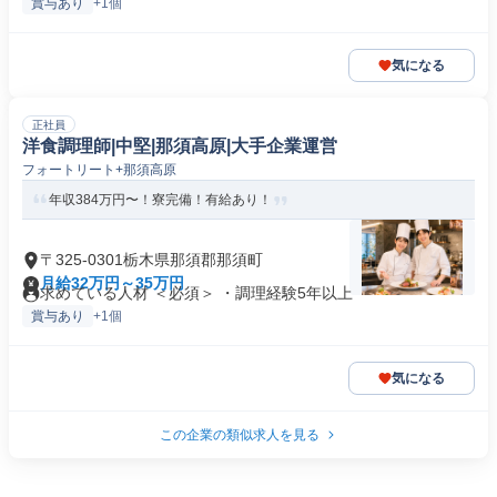
賞与あり
+1個
気になる
正社員
洋食調理師|中堅|那須高原|大手企業運営
フォートリート+那須高原
年収384万円〜！寮完備！有給あり！
〒325-0301栃木県那須郡那須町
月給32万円～35万円
求めている人材 ＜必須＞ ・調理経験5年以上
賞与あり
+1個
気になる
この企業の類似求人を見る