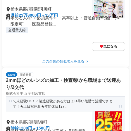
栃木県那須郡那珂川町
月給23万6000円～33万円
求める人材: ✨必須条件✨ ・高卒以上 ・普通自動車免許（AT
限定可） ・医薬品登録...
交通費支給
気になる
この企業の類似求人を見る
NEW
派遣社員
2mmほどのレンズの加工・検査/駅から職場まで送迎あ
り/2交代
株式会社平山 宇都宮支店
＼未経験OK！／製造経験がある方はより早い段階で活躍できま
す！★土日祝休み★年間休日127...
栃木県那須郡那須町
時給1200円～1500円
資格 未経験OK ＜あれば尚可＞ 製造経験