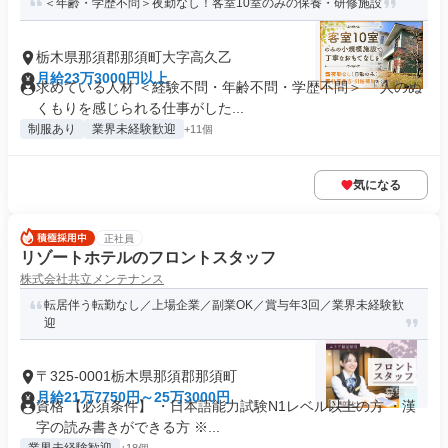
＜年齢・学歴不問＞夜勤なし！客室10室のみの保養・研修施設
栃木県那須郡那須町大字高久乙
月給23万3000円以上
求めている人材 ＜経験不問・年齢不問・学歴不問＞ 「人のぬ
くもりを感じられる仕事がした...
制服あり
業界未経験歓迎
+11個
気になる
正社員
リゾートホテルのフロントスタッフ
株式会社共立メンテナンス
転居伴う転勤なし／上場企業／副業OK／賞与年3回／業界未経験歓
迎
〒325-0001栃木県那須郡那須町
月給21万7750円～25万3000円
資格 【必須条件】 ・日本語能力試験N1レベル以上の方 ・漢
字の読み書きができる方 ※...