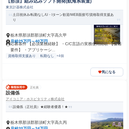
【那須】組み込みソフト開発(航海系装置)
東京計器株式会社
土日祝休み/転勤なし/U・Iターン歓迎/WEB面接可/資格取得支援あ
り
栃木県那須郡那須町大字高久甲
月給25万円～40万円
応募条件 【必須業務経験】 ・C/C言語の実務使用経験 【優遇
要件】 ・アプリケーシ...
資格取得支援あり
転勤なし
+4個
気になる
正社員
設備係
アイコニア・ホスピタリティ株式会社
設備係（正社員）★経験者優遇！★
栃木県那須郡那須町大字高久丙
月給20万円～24万円