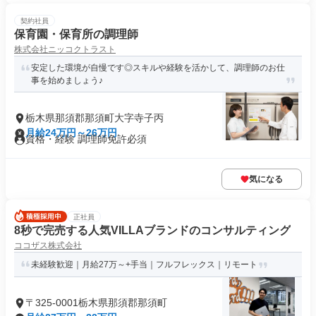
契約社員
保育園・保育所の調理師
株式会社ニッコクトラスト
安定した環境が自慢です◎スキルや経験を活かして、調理師のお仕
事を始めましょう♪
栃木県那須郡那須町大字寺子丙
月給24万円～26万円
資格・経験 調理師免許必須
気になる
正社員
8秒で完売する人気VILLAブランドのコンサルティング
ココザス株式会社
未経験歓迎｜月給27万～+手当｜フルフレックス｜リモート
〒325-0001栃木県那須郡那須町