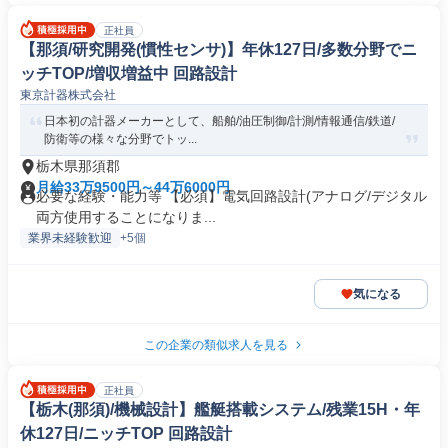
正社員
【那須/研究開発(慣性センサ)】年休127日/多数分野でニ
ッチTOP/増収増益中 回路設計
東京計器株式会社
日本初の計器メーカーとして、船舶/油圧制御/計測/情報通信/鉄道/
防衛等の様々な分野でトッ...
栃木県那須郡
月給33万9500円～44万6000円
必要な経験・能力等 【必須】電気回路設計(アナログ/デジタル
両方使用することになりま...
業界未経験歓迎
+5個
気になる
この企業の類似求人を見る
正社員
【栃木(那須)/機械設計】艦艇搭載システム/残業15H・年
休127日/ニッチTOP 回路設計