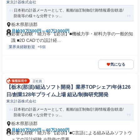
東京計器株式会社
日本初の計器メーカーとして、船舶/油圧制御/計測/情報通信/鉄道/
防衛等の様々な分野でトッ...
栃木県那須郡
月給30万500円～40万1000円
必要な経験・能力等 【必須】■機械力学・材料力学の一般的知
識 ■2D CADでの設計経...
業界未経験歓迎
+6個
気になる
正社員
【栃木(那須)/組込ソフト開発】業界TOPシェア/年休126
日/創業128年プライム上場 組込/制御研究開発
東京計器株式会社
日本初の計器メーカーとして、船舶/油圧制御/計測/情報通信/鉄道/
防衛等の様々な分野でトッ...
栃木県那須郡
月給30万500円～40万1000円
必要な経験・能力等 【必須】■C言語による組み込みソフトウ
ェアの設計経験 ※防衛の需要...