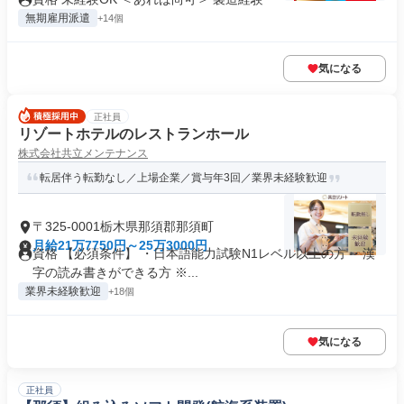
無期雇用派遣
+14個
気になる
正社員
リゾートホテルのレストランホール
株式会社共立メンテナンス
転居伴う転勤なし／上場企業／賞与年3回／業界未経験歓迎
〒325-0001栃木県那須郡那須町
月給21万7750円～25万3000円
資格 【必須条件】 ・日本語能力試験N1レベル以上の方 ・漢
字の読み書きができる方 ※...
業界未経験歓迎
+18個
気になる
正社員