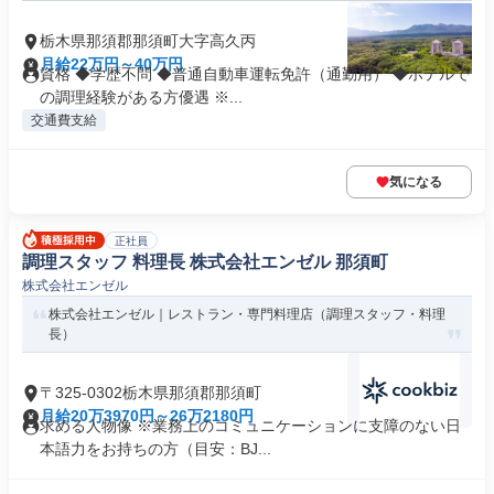
栃木県那須郡那須町大字高久丙
月給22万円～40万円
資格 ◆学歴不問 ◆普通自動車運転免許（通勤用） ◆ホテルで
の調理経験がある方優遇 ※...
交通費支給
気になる
正社員
調理スタッフ 料理長 株式会社エンゼル 那須町
株式会社エンゼル
株式会社エンゼル｜レストラン・専門料理店（調理スタッフ・料理
長）
〒325-0302栃木県那須郡那須町
月給20万3970円～26万2180円
求める人物像 ※業務上のコミュニケーションに支障のない日
本語力をお持ちの方（目安：BJ...