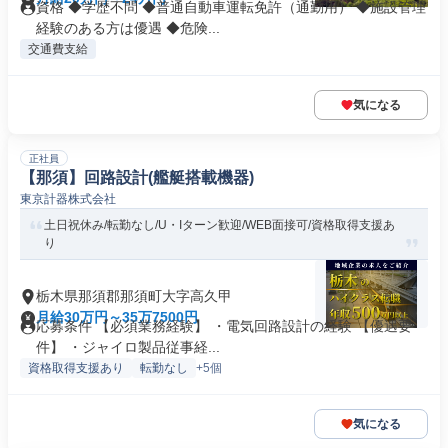
資格 ◆学歴不問 ◆普通自動車運転免許（通勤用） ◆施設管理
経験のある方は優遇 ◆危険...
交通費支給
気になる
正社員
【那須】回路設計(艦艇搭載機器)
東京計器株式会社
土日祝休み/転勤なし/U・Iターン歓迎/WEB面接可/資格取得支援あ
り
栃木県那須郡那須町大字高久甲
月給30万円～35万7500円
応募条件 【必須業務経験】 ・電気回路設計の経験 【優遇要
件】 ・ジャイロ製品従事経...
資格取得支援あり
転勤なし
+5個
気になる