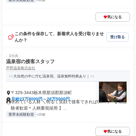
業界未経験歓迎
+18個
気になる
この条件を保存して、新着求人を受け取りませ
受け取る
んか？
正社員
温泉宿の接客スタッフ
芦野温泉株式会社
大自然の中に佇む温泉宿。温泉無料特典あり｜
〒329-3443栃木県那須郡那須町
月給23万8000円～28万5000円
求めている人材 ＼明るく笑顔で接客できればOK！／ 【 未経
験者歓迎＊人柄重視採用 】...
業界未経験歓迎
+25個
気になる