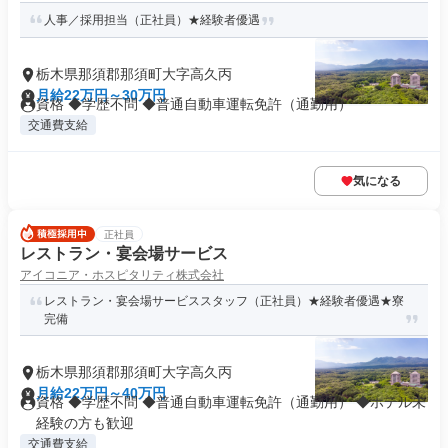
人事／採用担当（正社員）★経験者優遇
栃木県那須郡那須町大字高久丙
月給22万円～30万円
資格 ◆学歴不問 ◆普通自動車運転免許（通勤用）
交通費支給
気になる
正社員
レストラン・宴会場サービス
アイコニア・ホスピタリティ株式会社
レストラン・宴会場サービススタッフ（正社員）★経験者優遇★寮
完備
栃木県那須郡那須町大字高久丙
月給22万円～40万円
資格 ◆学歴不問 ◆普通自動車運転免許（通勤用） ◆ホテル未
経験の方も歓迎
交通費支給