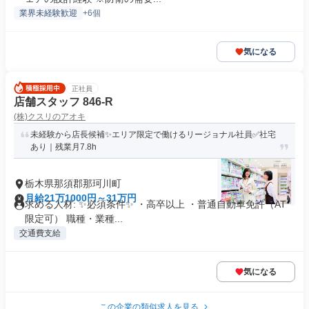
業界未経験歓迎
+6個
気になる
正社員
店舗スタッフ 846-R
(株)クスリのアオキ
未経験から店長候補✨エリア限定で働けるリージョナル社員✅社宅
あり｜残業月7.8h
栃木県那須郡那珂川町
月給21万1000円～31万円
求める人材: ✨必須条件✨ ・高卒以上 ・普通自動車免許（AT
限定可） 職種・業種...
交通費支給
気になる
この企業の類似求人を見る