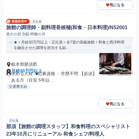
気になる
正社員
旅館の調理師・副料理長候補(和食・日本料理)/N52001
悠久の宿 別邸 蜉蝣の月
★＜月給30万円以上・正社員＞全7室の高級旅館！和食と西洋料理
を融合させた調理を担当する副...
栃木県那須郡
月給30万円以上
求める人材: ■応募資格 ・学歴不問 【必須】 ・和食調理経験が
ある方（目安:5年以...
交通費支給
気になる
正社員
那須【旅館の調理スタッフ】和食料理のスペシャリスト
23年10月にリニューアル 和食シェフ/料理人