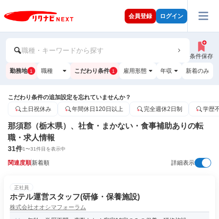
会員登録
ログイン
職種・キーワードから探す
条件保存
勤務地
職種
こだわり条件
雇用形態
年収
新着のみ
1
1
こだわり条件の追加設定を忘れていませんか？
土日祝休み
年間休日120日以上
完全週休2日制
学歴
那須郡（栃木県）、社食・まかない・食事補助ありの転
職・求人情報
31
件
1
〜
31
件目を表示中
関連度順
新着順
詳細表示
正社員
ホテル運営スタッフ(研修・保養施設)
株式会社オオシマフォーラム