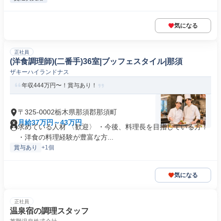
気になる
正社員
(洋食調理師)(二番手)36室|ブッフェスタイル|那須
ザキーハイランドナス
年収444万円〜！賞与あり！
〒325-0002栃木県那須郡那須町
月給37万円～43万円
求めている人材 〈歓迎〉 ・今後、料理長を目指している方！
・洋食の料理経験が豊富な方...
賞与あり
+1個
気になる
正社員
温泉宿の調理スタッフ