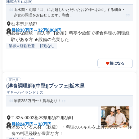
株式会社山水閣
山水閣・別邸「回」にお越しいただいたお客様へお出しする朝食・
夕食の調理をお任せします。和食...
栃木県那須郡
月給30万円～32万8800円
必要な経験・能力等 【必須】料亭や旅館で和食料理の調理経
験がある方 ★設備の充実した...
業界未経験歓迎
転勤なし
気になる
正社員
(洋食調理師)(中堅)|ブッフェ|栃木県
ザキーハイランドナス
年収288万円〜！賞与あり！
〒325-0002栃木県那須郡那須町
月給24万円～30万円
求めている人材 〈歓迎〉 ・料理のスキルを上げたい方！ ・洋
食の料理経験が豊富な方！ ...