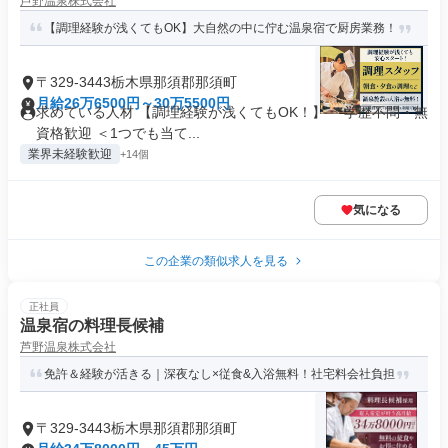
芦野温泉株式会社
【調理経験が浅くてもOK】大自然の中に佇む温泉宿で厨房業務！
〒329-3443栃木県那須郡那須町
月給26万6500円～30万5500円
求めている人材 【調理経験が浅くてもOK！】 ＊学歴不問・無
資格歓迎 ＜1つでも当て...
業界未経験歓迎
+14個
気になる
この企業の類似求人を見る
正社員
温泉宿の料理長候補
芦野温泉株式会社
免許＆経験が活きる｜深夜なし×従食&入浴無料！社宅料会社負担
〒329-3443栃木県那須郡那須町