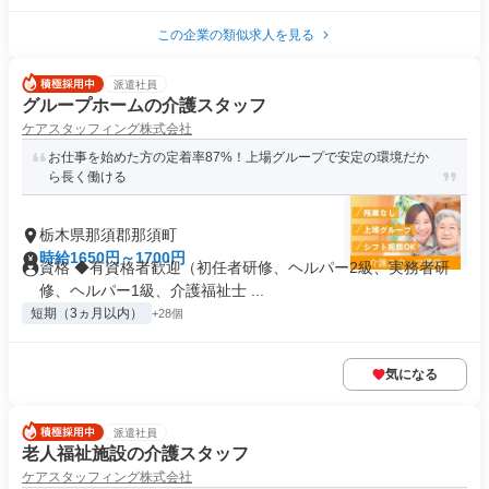
この企業の類似求人を見る
派遣社員
グループホームの介護スタッフ
ケアスタッフィング株式会社
お仕事を始めた方の定着率87%！上場グループで安定の環境だか
ら長く働ける
栃木県那須郡那須町
時給1650円～1700円
資格 ◆有資格者歓迎（初任者研修、ヘルパー2級、実務者研
修、ヘルパー1級、介護福祉士 ...
短期（3ヵ月以内）
+28個
気になる
派遣社員
老人福祉施設の介護スタッフ
ケアスタッフィング株式会社