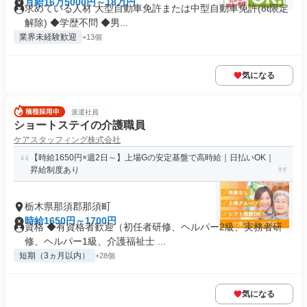
月給16万5000円～18万円
求めている人材 大型自動車免許または中型自動車免許(8t限定
解除) ◆学歴不問 ◆男...
業界未経験歓迎
+13個
気になる
派遣社員
ショートステイの介護職員
ケアスタッフィング株式会社
【時給1650円×週2日～】上場Gの安定基盤で高時給｜日払いOK｜
昇給制度あり
栃木県那須郡那須町
時給1650円～1700円
資格 ◆有資格者歓迎（初任者研修、ヘルパー2級、実務者研
修、ヘルパー1級、介護福祉士 ...
短期（3ヵ月以内）
+28個
気になる