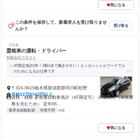
気になる
この条件を保存して、新着求人を受け取りませ
受け取る
んか？
正社員
霊柩車の運転・ドライバー
有限会社アネスト
AT限定免許OK！3勤1休で働きやすい！エッセンシャルワークで人
のためになるお仕事です
〒324-0615栃木県那須郡那珂川町松野
月給22万9742円以上
資格・経験 要普通自動車免許（AT限定可） 18歳以上（深夜業
務を含むため） 定年65...
業界未経験歓迎
学歴不問
+8個
気になる