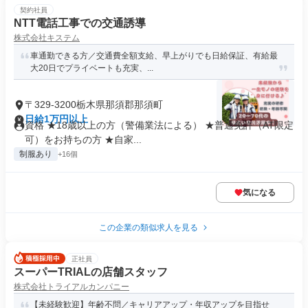
契約社員
NTT電話工事での交通誘導
株式会社キステム
車通勤できる方／交通費全額支給、早上がりでも日給保証、有給最
大20日でプライベートも充実、...
〒329-3200栃木県那須郡那須町
日給1万円以上
資格 ★18歳以上の方（警備業法による） ★普通免許（AT限定
可）をお持ちの方 ★自家...
制服あり
+16個
気になる
この企業の類似求人を見る
正社員
スーパーTRIALの店舗スタッフ
株式会社トライアルカンパニー
【未経験歓迎】年齢不問／キャリアアップ・年収アップを目指せ