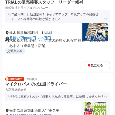
TRIALの販売接客スタッフ リーダー候補
株式会社トライアルカンパニー
年齢不問／日勤固定可！ キャリアアップ・年収アップを目指せ
る！／小売業等の経験が活かせる／...
栃木県那須郡那珂川町馬頭
月給25万8000円～65万円
求める人材: 必須 ・小売業の経験がある方 歓迎 ・店長経験が
ある方（※業態・店舗...
交通費支給
気になる
契約社員
マイクロバスでの送迎ドライバー
大新東株式会社
時代に左右されない『必要とされ続ける仕事』に挑戦しませんか？
栃木県那須郡那須町大字高久甲