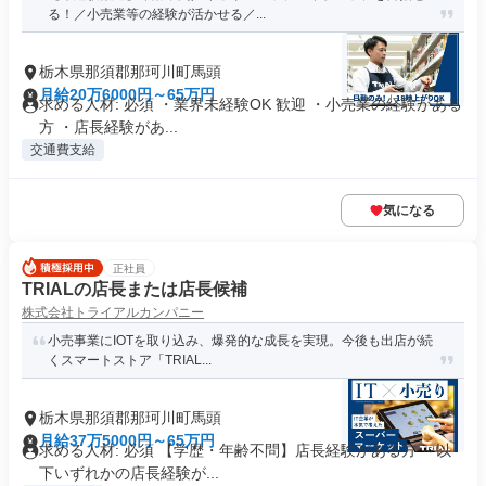
る！／小売業等の経験が活かせる／...
栃木県那須郡那珂川町馬頭
月給20万6000円～65万円
求める人材: 必須 ・業界未経験OK 歓迎 ・小売業の経験がある
方 ・店長経験があ...
交通費支給
気になる
正社員
TRIALの店長または店長候補
株式会社トライアルカンパニー
小売事業にIOTを取り込み、爆発的な成長を実現。今後も出店が続
くスマートストア「TRIAL...
栃木県那須郡那珂川町馬頭
月給37万5000円～65万円
求める人材: 必須 【学歴・年齢不問】店長経験がある方 ～以
下いずれかの店長経験が...