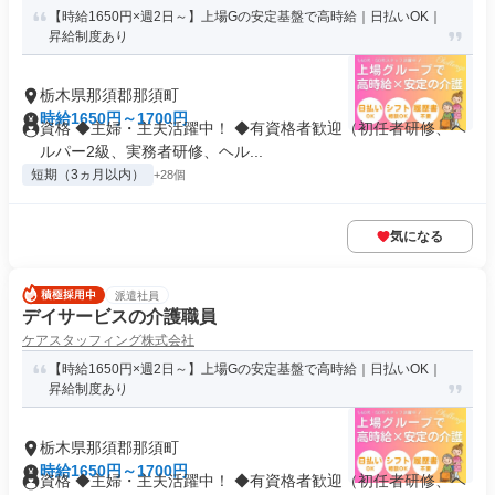
【時給1650円×週2日～】上場Gの安定基盤で高時給｜日払いOK｜
昇給制度あり
栃木県那須郡那須町
時給1650円～1700円
資格 ◆主婦・主夫活躍中！ ◆有資格者歓迎（初任者研修、ヘ
ルパー2級、実務者研修、ヘル...
短期（3ヵ月以内）
+28個
気になる
派遣社員
デイサービスの介護職員
ケアスタッフィング株式会社
【時給1650円×週2日～】上場Gの安定基盤で高時給｜日払いOK｜
昇給制度あり
栃木県那須郡那須町
時給1650円～1700円
資格 ◆主婦・主夫活躍中！ ◆有資格者歓迎（初任者研修、ヘ