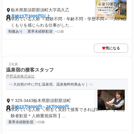
栃木県那須郡那須町大字高久乙
月給23万3000円以上
求めている人材 ＜経験不問・年齢不問・学歴不問＞ 「人のぬ
くもりを感じられる仕事がした...
制服あり
業界未経験歓迎
+11個
気になる
正社員
温泉宿の接客スタッフ
芦野温泉株式会社
大自然の中に佇む温泉宿。温泉無料特典あり｜
〒329-3443栃木県那須郡那須町
月給23万8000円～28万5000円
求めている人材 ＼明るく笑顔で接客できればOK！／ 【 未経
験者歓迎＊人柄重視採用 】...
業界未経験歓迎
+25個