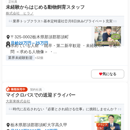
正社員
未経験からはじめる動物飼育スタッフ
株式会社 ヒラノ
業界トップクラス✨基本定時退社⏰月8日休み/プライベート充実
〒325-0002栃木県那須郡那須町
月給20万円～25万円
求めている人材 ・既卒・第二新卒歓迎 ・未経験OK ・学歴不
問 ＜求める人物像＞ ・...
業界未経験歓迎
+32個
気になる
契約社員
マイクロバスでの送迎ドライバー
大新東株式会社
時代に左右されない『必要とされ続ける仕事』に挑戦しませんか？
栃木県那須郡那須町大字高久甲