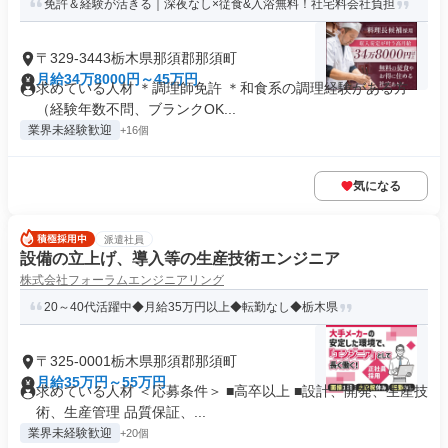
免許＆経験が活きる｜深夜なし×従食&入浴無料！社宅料会社負担
〒329-3443栃木県那須郡那須町
月給34万8000円～45万円
求めている人材 ＊調理師免許 ＊和食系の調理経験がある方
（経験年数不問、ブランクOK...
業界未経験歓迎
+16個
気になる
派遣社員
設備の立上げ、導入等の生産技術エンジニア
株式会社フォーラムエンジニアリング
20～40代活躍中◆月給35万円以上◆転勤なし◆栃木県
〒325-0001栃木県那須郡那須町
月給35万円～55万円
求めている人材 ＜応募条件＞ ■高卒以上 ■設計、開発、生産技
術、生産管理 品質保証、...
業界未経験歓迎
+20個