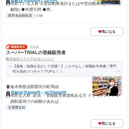
月給16万5000円～18万円
求めている人材 大型自動車免許または中型自動車免許(8t限定
解除) ◆学歴不問 ◆男...
業界未経験歓迎
+13個
気になる
正社員
スーパーTRIALの登録販売者
株式会社トライアルカンパニー
【資格・知識を活かして活躍！】ノルマなし／前職給与考慮／専⾨
性を⾼めつつキャリアUPも！／...
栃木県那須郡那珂川町馬頭
月給20万4000円～30万5000円
求める人材: 必須 ・登録販売者資格ある方 ドラッグストアや
調剤薬局での経験があれば...
交通費支給
気になる