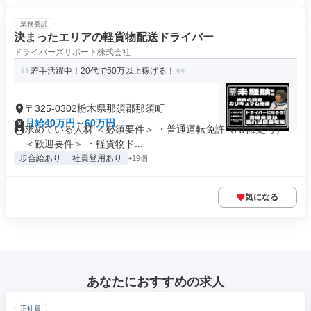
業務委託
決まったエリアの軽貨物配送ドライバー
ドライバーズサポート株式会社
若手活躍中！20代で50万以上稼げる！
〒325-0302栃木県那須郡那須町
月給40万円～60万円
求めている人材 ＜必須要件＞ ・普通運転免許（AT限定可）
＜歓迎要件＞ ・軽貨物ド...
歩合給あり
社員登用あり
+19個
気になる
あなたにおすすめの求人
正社員