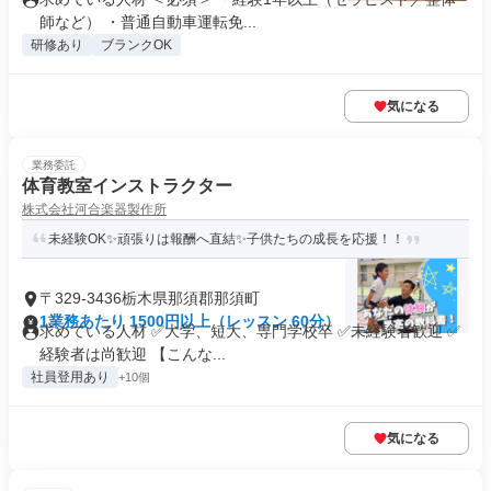
師など） ・普通自動車運転免...
研修あり
ブランクOK
気になる
業務委託
体育教室インストラクター
株式会社河合楽器製作所
未経験OK✨頑張りは報酬へ直結✨子供たちの成長を応援！！
〒329-3436栃木県那須郡那須町
1業務あたり 1500円以上（レッスン 60分）
求めている人材 ✅大学、短大、専門学校卒 ✅未経験者歓迎 ✅
経験者は尚歓迎 【こんな...
社員登用あり
+10個
気になる