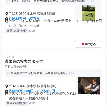
【急募】福利厚生充実★面接1回★40・50代未経験者活躍中！
〒325-0302栃木県那須郡那須町
月給22万円～27万円
求めている人材 40代・50代・60代活躍中！ ＜こんな方は歓迎
＞ ◎ゴルフコース管...
業界未経験歓迎
+15個
気になる
正社員
温泉宿の接客スタッフ
芦野温泉株式会社
大自然の中に佇む温泉宿。温泉無料特典あり｜
〒329-3443栃木県那須郡那須町
月給23万8000円～28万5000円
求めている人材 ＼明るく笑顔で接客できればOK！／ 【 未経
験者歓迎＊人柄重視採用 】...
業界未経験歓迎
+25個