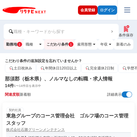
会員登録
ログイン
職種・キーワードから探す
条件保存
勤務地
職種
こだわり条件
雇用形態
年収
新着のみ
1
1
こだわり条件の追加設定を忘れていませんか？
土日祝休み
年間休日120日以上
完全週休2日制
学歴
那須郡（栃木県）、ノルマなしの転職・求人情報
14
件
1
〜
14
件目を表示中
関連度順
新着順
詳細表示
契約社員
東急グループのコース管理会社 ゴルフ場のコース管理
スタッフ
株式会社石勝グリーンメンテナンス