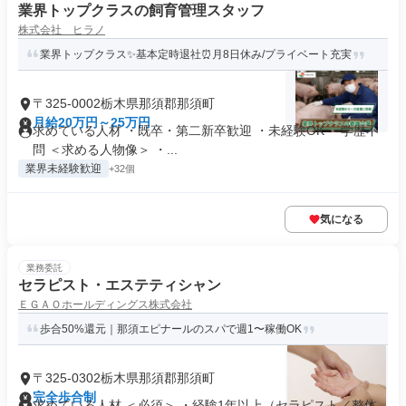
業界トップクラスの飼育管理スタッフ
株式会社 ヒラノ
業界トップクラス✨基本定時退社⏰月8日休み/プライベート充実
〒325-0002栃木県那須郡那須町
月給20万円～25万円
求めている人材 ・既卒・第二新卒歓迎 ・未経験OK ・学歴不
問 ＜求める人物像＞ ・...
業界未経験歓迎
+32個
気になる
業務委託
セラピスト・エステティシャン
ＥＧＡＯホールディングス株式会社
歩合50%還元｜那須エピナールのスパで週1〜稼働OK
〒325-0302栃木県那須郡那須町
完全歩合制
求めている人材 ＜必須＞ ・経験1年以上（セラピスト／整体