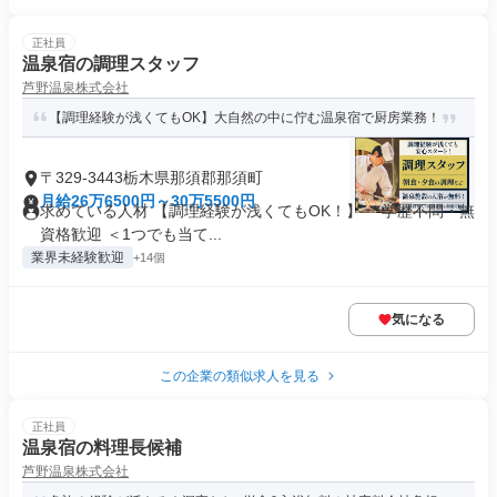
正社員
温泉宿の調理スタッフ
芦野温泉株式会社
【調理経験が浅くてもOK】大自然の中に佇む温泉宿で厨房業務！
〒329-3443栃木県那須郡那須町
月給26万6500円～30万5500円
求めている人材 【調理経験が浅くてもOK！】 ＊学歴不問・無
資格歓迎 ＜1つでも当て...
業界未経験歓迎
+14個
気になる
この企業の類似求人を見る
正社員
温泉宿の料理長候補
芦野温泉株式会社