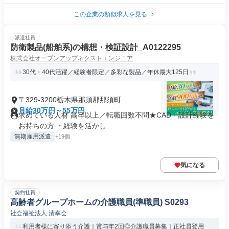
この企業の類似求人を見る
派遣社員
防衛製品(船舶系)の構想・検証設計_A0122295
株式会社オープンアップネクストエンジニア
30代・40代活躍／経験者限定／多彩な製品／年休最大125日
〒329-3200栃木県那須郡那須町
月給30万円～55万円
求めている人材 高卒以上／転職回数不問★CAD・設計経験を
お持ちの方 ・経験を活かし...
無期雇用派遣
+19個
気になる
契約社員
高齢者グループホームの介護職員(準職員) S0293
社会福祉法人 清幸会
利用者様に寄り添う介護｜賞与年2回◎介護職員募集｜正社員登用