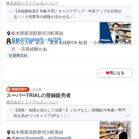
株式会社トライアルカンパニー
【未経験歓迎】年齢不問／キャリアアップ・年収アップを目指せ
る！／小売業等の経験が活かせる／...
栃木県那須郡那珂川町馬頭
月給20万6000円～65万円
求める人材: 必須 ・業界未経験OK 歓迎 ・小売業の経験がある
方 ・店長経験があ...
交通費支給
気になる
正社員
スーパーTRIALの登録販売者
株式会社トライアルカンパニー
【資格・知識を活かして活躍！】ノルマなし／前職給与考慮／専⾨
性を⾼めつつキャリアUPも！／...
栃木県那須郡那珂川町馬頭
月給20万4000円～30万5000円