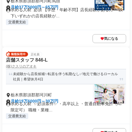
栃木県那須郡那珂川町馬頭
月給37万5000円～65万円
求める人材: 必須 【学歴・年齢不問】店長経験がある方 ～以
下いずれかの店長経験が...
交通費支給
気になる
正社員
店舗スタッフ 846-L
(株)クスリのアオキ
未経験から店長候補✨転居を伴う転勤なし✅地元で働けるローカル
社員｜希望休月4日
栃木県那須郡那珂川町
月給19万6000円～30万円
求める人材: ✨必須条件✨ ・高卒以上 ・普通自動車免許（AT
限定可） 職種・業種...
交通費支給