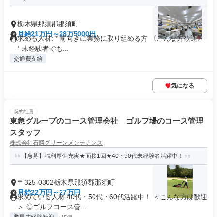
栃木県那須郡那須町
月給21万円～28万5000円
求める人材: * 前向きに業務に取り組める方 《こんな方歓迎》
* 未経験者でも...
交通費支給
気になる
契約社員
東急グループのコース管理会社 ゴルフ場のコース管理
スタッフ
株式会社石勝グリーンメンテナンス
【急募】福利厚生充実★面接1回★40・50代未経験者活躍中！
〒325-0302栃木県那須郡那須町
月給22万円～27万円
求めている人材 40代・50代・60代活躍中！ ＜こんな方は歓迎
＞ ◎ゴルフコース管...