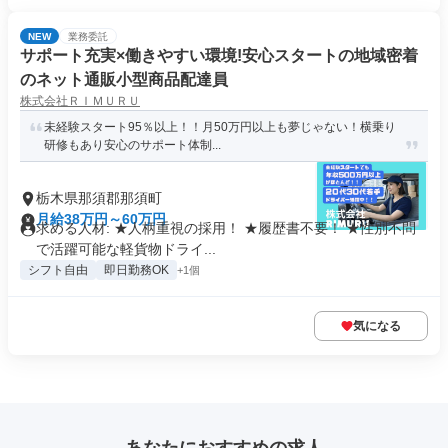
NEW
業務委託
サポート充実×働きやすい環境!安心スタートの地域密着
のネット通販小型商品配達員
株式会社ＲＩＭＵＲＵ
未経験スタート95％以上！！月50万円以上も夢じゃない！横乗り
研修もあり安心のサポート体制...
栃木県那須郡那須町
月給38万円～60万円
求める人材: ★人柄重視の採用！ ★履歴書不要！ ★性別不問
で活躍可能な軽貨物ドライ...
シフト自由
即日勤務OK
+1個
気になる