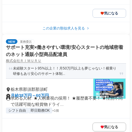
気になる
この企業の類似求人を見る
NEW
業務委託
サポート充実×働きやすい環境!安心スタートの地域密着
のネット通販小型商品配達員
株式会社ＲＩＭＵＲＵ
未経験スタート95%以上！！月50万円以上も夢じゃない！横乗り
研修もあり安心のサポート体制...
栃木県那須郡那須町
月給38万円～60万円
求める人材: ★人柄重視の採用！ ★履歴書不要！ ★性別不問
で活躍可能な軽貨物ドライ...
シフト自由
即日勤務OK
+1個
気になる