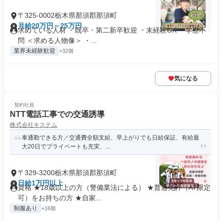
〒325-0002栃木県那須郡那須町
月給20万円～25万円
求めている人材 ・既卒・第二新卒歓迎 ・未経験OK ・学歴不
問 ＜求める人物像＞ ・...
業界未経験歓迎
+32個
気になる
契約社員
NTT電話工事での交通誘導
株式会社キステム
車通勤できる方／交通費全額支給、早上がりでも日給保証、有給最
大20日でプライベートも充実、...
〒329-3200栃木県那須郡那須町
日給1万円以上
資格 ★18歳以上の方（警備業法による） ★普通免許（AT限定
可）をお持ちの方 ★自家...
制服あり
+16個