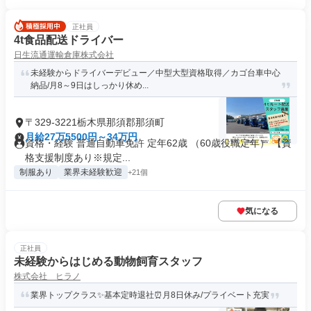
正社員
4t食品配送ドライバー
日生流通運輸倉庫株式会社
未経験からドライバーデビュー／中型大型資格取得／カゴ台車中心
納品/月8～9日はしっかり休め...
〒329-3221栃木県那須郡那須町
月給27万5500円～34万円
資格・経験 普通自動車免許 定年62歳 （60歳役職定年） 【資
格支援制度あり※規定...
制服あり
業界未経験歓迎
+21個
気になる
正社員
未経験からはじめる動物飼育スタッフ
株式会社 ヒラノ
業界トップクラス✨基本定時退社⏰月8日休み/プライベート充実