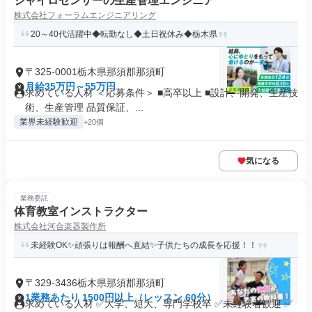
ジャイロセンサーの生産管理エンジニア
株式会社フォーラムエンジニアリング
20～40代活躍中◆転勤なし◆土日祝休み◆栃木県
〒325-0001栃木県那須郡那須町
月給35万円～55万円
求めている人材 ＜応募条件＞ ■高卒以上 ■設計、開発、生産技
術、生産管理 品質保証、...
業界未経験歓迎
+20個
気になる
業務委託
体育教室インストラクター
株式会社河合楽器製作所
未経験OK✨頑張りは報酬へ直結✨子供たちの成長を応援！！
〒329-3436栃木県那須郡那須町
1業務あたり 1500円以上（レッスン 60分）
求めている人材 ✅大学、短大、専門学校卒 ✅未経験者歓迎 ✅