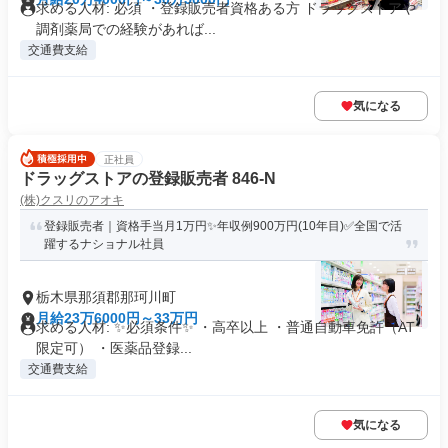
求める人材: 必須 ・登録販売者資格ある方 ドラッグストアや
調剤薬局での経験があれば...
交通費支給
気になる
正社員
ドラッグストアの登録販売者 846-N
(株)クスリのアオキ
登録販売者｜資格手当月1万円✨年収例900万円(10年目)✅全国で活
躍するナショナル社員
栃木県那須郡那珂川町
月給23万6000円～33万円
求める人材: ✨必須条件✨ ・高卒以上 ・普通自動車免許（AT
限定可） ・医薬品登録...
交通費支給
気になる