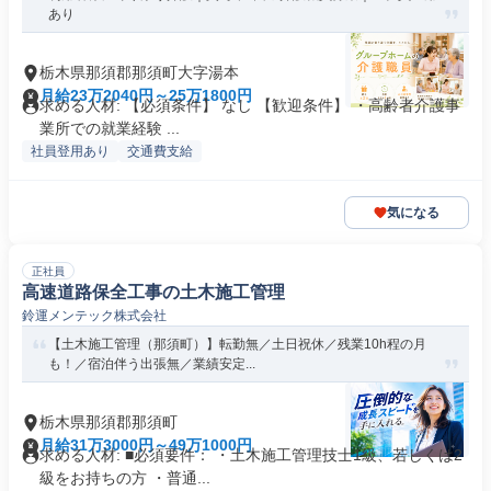
あり
栃木県那須郡那須町大字湯本
月給23万2040円～25万1800円
求める人材: 【必須条件】 なし 【歓迎条件】 ・高齢者介護事
業所での就業経験 ...
社員登用あり
交通費支給
気になる
正社員
高速道路保全工事の土木施工管理
鈴運メンテック株式会社
【土木施工管理（那須町）】転勤無／土日祝休／残業10h程の月
も！／宿泊伴う出張無／業績安定...
栃木県那須郡那須町
月給31万3000円～49万1000円
求める人材: ■必須要件： ・土木施工管理技士1級、若しくは2
級をお持ちの方 ・普通...