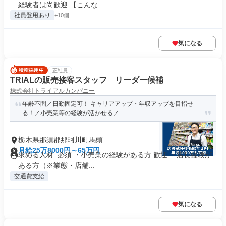
経験者は尚歓迎 【こんな...
社員登用あり
+10個
気になる
正社員
TRIALの販売接客スタッフ リーダー候補
株式会社トライアルカンパニー
年齢不問／日勤固定可！ キャリアアップ・年収アップを目指せ
る！／小売業等の経験が活かせる／...
栃木県那須郡那珂川町馬頭
月給25万8000円～65万円
求める人材: 必須 ・小売業の経験がある方 歓迎 ・店長経験が
ある方（※業態・店舗...
交通費支給
気になる