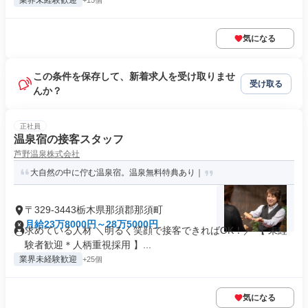
業界未経験歓迎
+15個
気になる
この条件を保存して、新着求人を受け取りませ
受け取る
んか？
正社員
温泉宿の接客スタッフ
芦野温泉株式会社
大自然の中に佇む温泉宿。温泉無料特典あり｜
〒329-3443栃木県那須郡那須町
月給23万8000円～28万5000円
求めている人材 ＼明るく笑顔で接客できればOK！／ 【 未経
験者歓迎＊人柄重視採用 】...
業界未経験歓迎
+25個
気になる