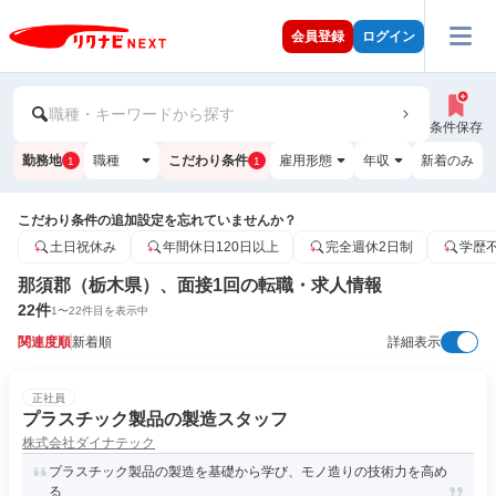
会員登録
ログイン
職種・キーワードから探す
条件保存
勤務地
職種
こだわり条件
雇用形態
年収
新着のみ
1
1
こだわり条件の追加設定を忘れていませんか？
土日祝休み
年間休日120日以上
完全週休2日制
学歴
那須郡（栃木県）、面接1回の転職・求人情報
22
件
1
〜
22
件目を表示中
関連度順
新着順
詳細表示
正社員
プラスチック製品の製造スタッフ
株式会社ダイナテック
プラスチック製品の製造を基礎から学び、モノ造りの技術力を高め
る