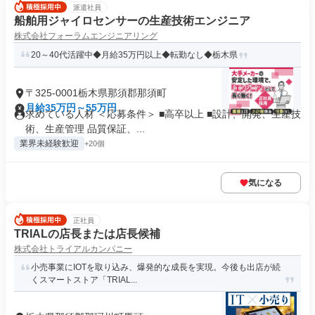
派遣社員
船舶用ジャイロセンサーの生産技術エンジニア
株式会社フォーラムエンジニアリング
20～40代活躍中◆月給35万円以上◆転勤なし◆栃木県
〒325-0001栃木県那須郡那須町
月給35万円～55万円
求めている人材 ＜応募条件＞ ■高卒以上 ■設計、開発、生産技
術、生産管理 品質保証、...
業界未経験歓迎
+20個
気になる
正社員
TRIALの店長または店長候補
株式会社トライアルカンパニー
小売事業にIOTを取り込み、爆発的な成長を実現。今後も出店が続
くスマートストア「TRIAL...