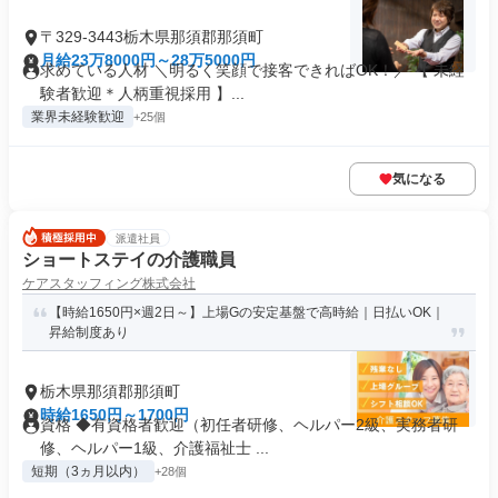
〒329-3443栃木県那須郡那須町
月給23万8000円～28万5000円
求めている人材 ＼明るく笑顔で接客できればOK！／ 【 未経
験者歓迎＊人柄重視採用 】...
業界未経験歓迎
+25個
気になる
派遣社員
ショートステイの介護職員
ケアスタッフィング株式会社
【時給1650円×週2日～】上場Gの安定基盤で高時給｜日払いOK｜
昇給制度あり
栃木県那須郡那須町
時給1650円～1700円
資格 ◆有資格者歓迎（初任者研修、ヘルパー2級、実務者研
修、ヘルパー1級、介護福祉士 ...
短期（3ヵ月以内）
+28個