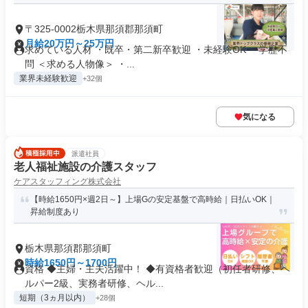
〒325-0002栃木県那須郡那須町
月給20万円～25万円
求めている人材 ・既卒・第二新卒歓迎 ・未経験OK ・学歴不
問 ＜求める人物像＞ ・...
業界未経験歓迎
+32個
気になる
派遣社員
老人福祉施設の介護スタッフ
ケアスタッフィング株式会社
【時給1650円×週2日～】上場Gの安定基盤で高時給｜日払いOK｜
昇給制度あり
栃木県那須郡那須町
時給1650円～1700円
資格 ◆主婦・主夫活躍中！ ◆有資格者歓迎（初任者研修、ヘ
ルパー2級、実務者研修、ヘル...
短期（3ヵ月以内）
+28個