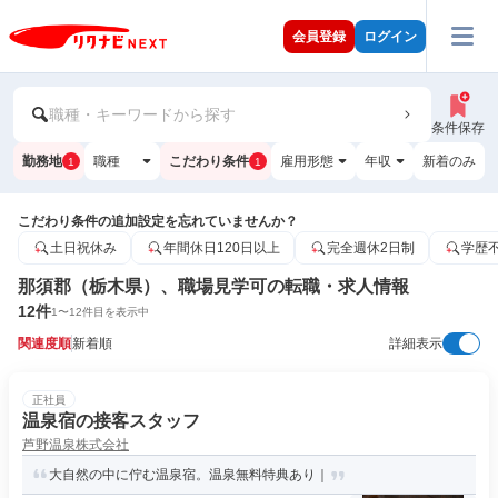
会員登録
ログイン
職種・キーワードから探す
条件保存
勤務地
職種
こだわり条件
雇用形態
年収
新着のみ
1
1
こだわり条件の追加設定を忘れていませんか？
土日祝休み
年間休日120日以上
完全週休2日制
学歴
那須郡（栃木県）、職場見学可の転職・求人情報
12
件
1
〜
12
件目を表示中
関連度順
新着順
詳細表示
正社員
温泉宿の接客スタッフ
芦野温泉株式会社
大自然の中に佇む温泉宿。温泉無料特典あり｜