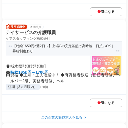
気になる
派遣社員
デイサービスの介護職員
ケアスタッフィング株式会社
【時給1650円×週2日～】上場Gの安定基盤で高時給｜日払いOK｜
昇給制度あり
栃木県那須郡那須町
時給1650円～1700円
資格 ◆主婦・主夫活躍中！ ◆有資格者歓迎（初任者研修、ヘ
ルパー2級、実務者研修、ヘル...
短期（3ヵ月以内）
+28個
気になる
この企業の類似求人を見る