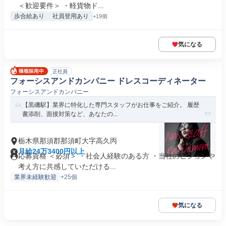
＜歓迎要件＞ ・軽貨物ド...
歩合給あり
社員登用あり
+19個
気になる
正社員
フォーシスアンドカンパニー ドレスコーディネーター
フォーシスアンドカンパニー
【黒磯駅】業界に特化した専門スタッフがお仕事をご紹介。 履歴
書添削、面接対策など、あなたの...
栃木県那須郡那須町大字高久丙
月給24万3400円以上
応募資格 ＜必須＞ ・社会人経験のある方 ・当社のビジョンや
考え方に共感していただける...
業界未経験歓迎
+25個
気になる