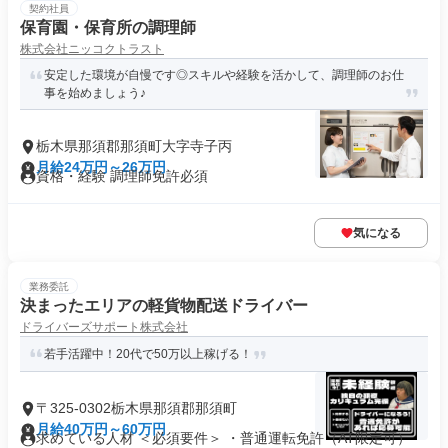
契約社員
保育園・保育所の調理師
株式会社ニッコクトラスト
安定した環境が自慢です◎スキルや経験を活かして、調理師のお仕
事を始めましょう♪
栃木県那須郡那須町大字寺子丙
月給24万円～26万円
資格・経験 調理師免許必須
気になる
業務委託
決まったエリアの軽貨物配送ドライバー
ドライバーズサポート株式会社
若手活躍中！20代で50万以上稼げる！
〒325-0302栃木県那須郡那須町
月給40万円～60万円
求めている人材 ＜必須要件＞ ・普通運転免許（AT限定可）