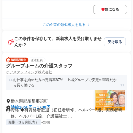
気になる
この企業の類似求人を見る
この条件を保存して、新着求人を受け取りませ
受け取る
んか？
派遣社員
グループホームの介護スタッフ
ケアスタッフィング株式会社
お仕事を始めた方の定着率87%！上場グループで安定の環境だか
ら長く働ける
栃木県那須郡那須町
時給1650円～1700円
資格 ◆有資格者歓迎（初任者研修、ヘルパー2級、実務者研
修、ヘルパー1級、介護福祉士 ...
短期（3ヵ月以内）
+28個