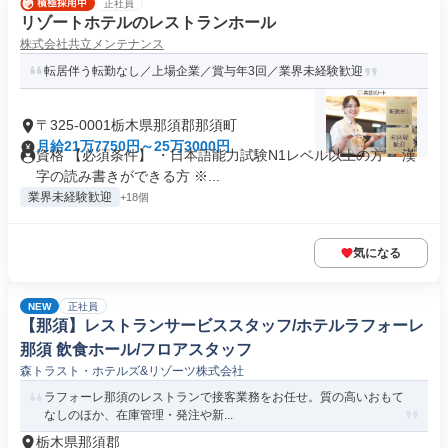
正社員
リゾートホテルのレストランホール
株式会社共立メンテナンス
転居伴う転勤なし／上場企業／賞与年3回／業界未経験歓迎
〒325-0001栃木県那須郡那須町
月給21万7750円～25万3000円
資格 【必須条件】 ・日本語能力試験N1レベル以上の方 ・漢
字の読み書きができる方 ※...
業界未経験歓迎
+18個
気になる
NEW
正社員
【那須】レストランサービススタッフ/ホテルラフォーレ
那須 飲食ホール/フロアスタッフ
森トラスト・ホテルズ&リゾーツ株式会社
ラフォーレ那須のレストランで接客業務をお任せ。質の高いおもて
なしのほか、在庫管理・発注や新...
栃木県那須郡