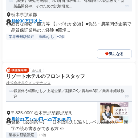
【概要】研究開発部門での育苗用培養土、有機肥料の製品改良・新
製品開発や、そのための試験研究...
栃木県那須郡
月給30万円以上
必要な経験・能力等 【いずれか必須】■食品・農業関係企業で
品質保証業務のご経験 ■圃場...
業界未経験歓迎
転勤なし
+2個
気になる
正社員
リゾートホテルのフロントスタッフ
株式会社共立メンテナンス
転居伴う転勤なし／上場企業／副業OK／賞与年3回／業界未経験歓
迎
〒325-0001栃木県那須郡那須町
月給21万7750円～25万3000円
資格 【必須条件】 ・日本語能力試験N1レベル以上の方 ・漢
字の読み書きができる方 ※...
業界未経験歓迎
+18個