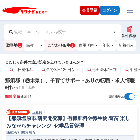
会員登録
ログイン
職種・キーワードから探す
条件保存
勤務地
職種
こだわり条件
雇用形態
年収
新着のみ
1
1
こだわり条件の追加設定を忘れていませんか？
土日祝休み
年間休日120日以上
完全週休2日制
学歴
那須郡（栃木県）、子育てサポートありの転職・求人情報
6
件
1
〜
6
件目を表示中
関連度順
新着順
詳細表示
正社員
【那須塩原市/研究開発職】有機肥料や微生物,育苗 楽し
みながらチャレンジ! 化学品質管理
株式会社関東農産