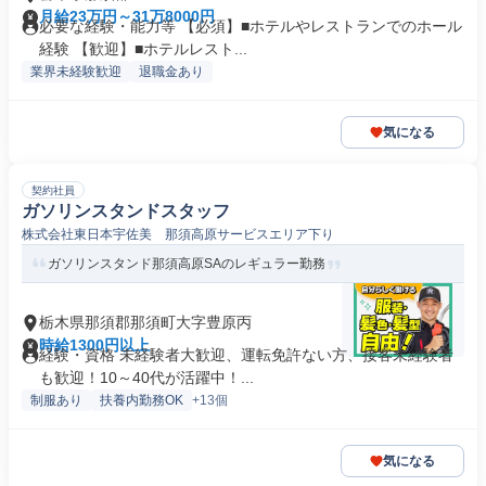
月給23万円～31万8000円
必要な経験・能力等 【必須】■ホテルやレストランでのホール
経験 【歓迎】■ホテルレスト...
業界未経験歓迎
退職金あり
気になる
契約社員
ガソリンスタンドスタッフ
株式会社東日本宇佐美 那須高原サービスエリア下り
ガソリンスタンド那須高原SAのレギュラー勤務
栃木県那須郡那須町大字豊原丙
時給1300円以上
経験・資格 未経験者大歓迎、運転免許ない方、接客未経験者
も歓迎！10～40代が活躍中！...
制服あり
扶養内勤務OK
+13個
気になる