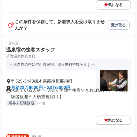
気になる
この条件を保存して、新着求人を受け取りませ
受け取る
んか？
正社員
温泉宿の接客スタッフ
芦野温泉株式会社
大自然の中に佇む温泉宿。温泉無料特典あり｜
〒329-3443栃木県那須郡那須町
月給23万8000円～28万5000円
求めている人材 ＼明るく笑顔で接客できればOK！／ 【 未経
験者歓迎＊人柄重視採用 】...
業界未経験歓迎
+25個
気になる
正社員