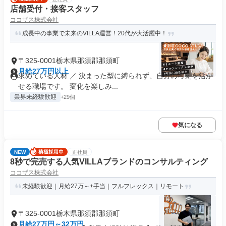
店舗受付・接客スタッフ
ココザス株式会社
成長中の事業で未来のVILLA運営！20代が大活躍中！
〒325-0001栃木県那須郡那須町
月給27万円以上
求めている人材 ／ 決まった型に縛られず、自分の考えを活か
せる職場です。 変化を楽しみ...
業界未経験歓迎
+29個
気になる
NEW
正社員
8秒で完売する人気VILLAブランドのコンサルティング
ココザス株式会社
未経験歓迎｜月給27万～+手当｜フルフレックス｜リモート
〒325-0001栃木県那須郡那須町
月給27万円～32万円