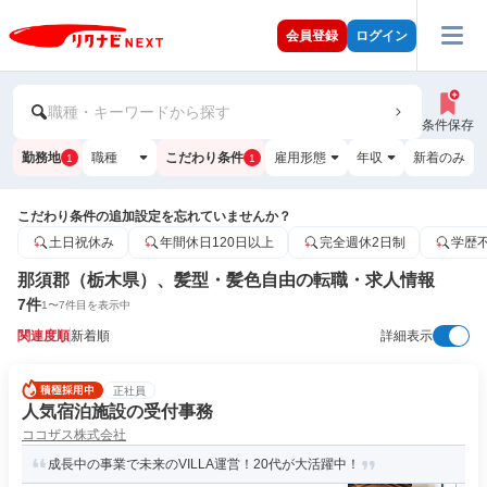
会員登録
ログイン
職種・キーワードから探す
条件保存
勤務地
職種
こだわり条件
雇用形態
年収
新着のみ
1
1
こだわり条件の追加設定を忘れていませんか？
土日祝休み
年間休日120日以上
完全週休2日制
学歴
那須郡（栃木県）、髪型・髪色自由の転職・求人情報
7
件
1
〜
7
件目を表示中
関連度順
新着順
詳細表示
正社員
人気宿泊施設の受付事務
ココザス株式会社
成長中の事業で未来のVILLA運営！20代が大活躍中！