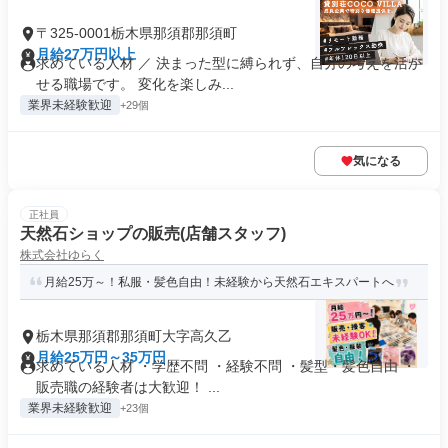
〒325-0001栃木県那須郡那須町
月給27万円以上
求めている人材 ／ 決まった型に縛られず、自分の考えを活か
せる職場です。 変化を楽しみ...
業界未経験歓迎
+29個
気になる
正社員
天然石ショップの販売(店舗スタッフ)
株式会社ゆらく
月給25万～！私服・髪色自由！未経験から天然石エキスパートへ
栃木県那須郡那須町大字高久乙
月給25万円～35万円
求めている人材 ・学歴不問 ・経験不問 ・髪型・髪色自由 ・
販売職の経験者は大歓迎！ ...
業界未経験歓迎
+23個