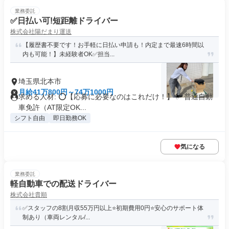
業務委託
✅日払い可!短距離ドライバー
株式会社陽だまり運送
【履歴書不要です！お手軽に日払い申請も！内定まで最速6時間以
内も可能！】未経験者OK✅担当...
埼玉県北本市
月給41万800円～74万1000円
求める人材: ⭕️【応募に必要なのはこれだけ！】 ✅ 普通自動
車免許（AT限定OK...
シフト自由
即日勤務OK
気になる
業務委託
軽自動車での配送ドライバー
株式会社貴順
✅スタッフの8割月収55万円以上⭐️初期費用0円⭐️安心のサポート体
制あり（車両レンタル/...