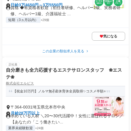
日給3万4650円～3万5550円
資格 ◆有資格者歓迎（初任者研修、ヘルパー2級、実務者研
修、ヘルパー1級、介護福祉士 ...
短期（3ヵ月以内）
+29個
気になる
この企業の類似求人を見る
正社員
自分磨きも全力応援するエステサロンスタッフ ❀エス
テ❀
株式会社エルピス
【祝金10万円】ノルマ無✌産休育休全員取得✨コスメ半額⭐️
〒364-0031埼玉県北本市中央
月給28万円以上
求めている人材 ＼20〜30代活躍中！女性に選ばれるサロン／
【あなたの「こう働きたい...
業界未経験歓迎
+24個