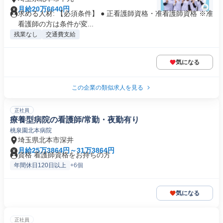
月給20万6640円
求める人材: 【必須条件】 ● 正看護師資格・准看護師資格 ※准
看護師の方は条件が変...
残業なし
交通費支給
気になる
この企業の類似求人を見る
正社員
療養型病院の看護師/常勤・夜勤有り
桃泉園北本病院
埼玉県北本市深井
月給25万3864円～31万3864円
資格 看護師資格をお持ちの方
年間休日120日以上
+6個
気になる
正社員