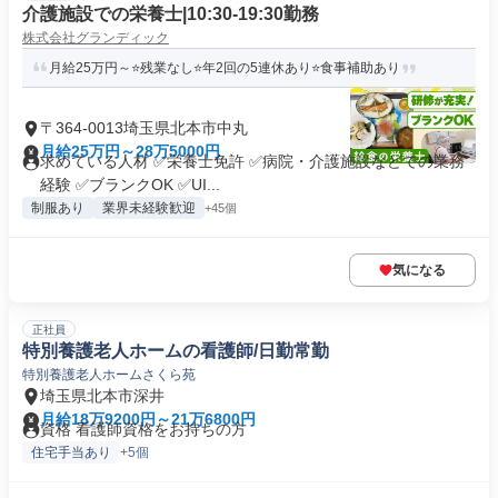
介護施設での栄養士|10:30‐19:30勤務
株式会社グランディック
月給25万円～⭐残業なし⭐年2回の5連休あり⭐食事補助あり
〒364-0013埼玉県北本市中丸
月給25万円～28万5000円
求めている人材 ✅栄養士免許 ✅病院・介護施設などでの業務
経験 ✅ブランクOK ✅UI...
制服あり
業界未経験歓迎
+45個
気になる
正社員
特別養護老人ホームの看護師/日勤常勤
特別養護老人ホームさくら苑
埼玉県北本市深井
月給18万9200円～21万6800円
資格 看護師資格をお持ちの方
住宅手当あり
+5個