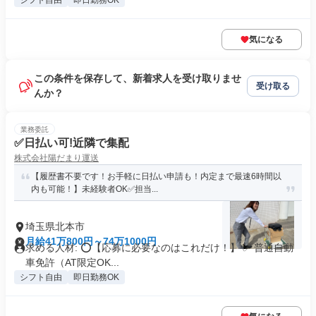
シフト自由
即日勤務OK
気になる
この条件を保存して、新着求人を受け取りませ
受け取る
んか？
業務委託
✅日払い可!近隣で集配
株式会社陽だまり運送
【履歴書不要です！お手軽に日払い申請も！内定まで最速6時間以
内も可能！】未経験者OK✅担当...
埼玉県北本市
月給41万800円～74万1000円
求める人材: ⭕️【応募に必要なのはこれだけ！】 ✅ 普通自動
車免許（AT限定OK...
シフト自由
即日勤務OK