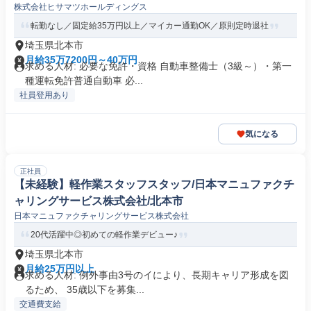
株式会社ヒサマツホールディングス
転勤なし／固定給35万円以上／マイカー通勤OK／原則定時退社
埼玉県北本市
月給35万7200円～40万円
求める人材: 必要な免許・資格 自動車整備士（3級～）・第一
種運転免許普通自動車 必...
社員登用あり
気になる
正社員
【未経験】軽作業スタッフスタッフ/日本マニュファクチ
ャリングサービス株式会社/北本市
日本マニュファクチャリングサービス株式会社
20代活躍中◎初めての軽作業デビュー♪
埼玉県北本市
月給25万円以上
求める人材: 例外事由3号のイにより、長期キャリア形成を図
るため、 35歳以下を募集...
交通費支給