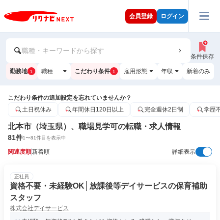
会員登録
ログイン
職種・キーワードから探す
条件保存
勤務地
職種
こだわり条件
雇用形態
年収
新着のみ
1
1
こだわり条件の追加設定を忘れていませんか？
土日祝休み
年間休日120日以上
完全週休2日制
学歴
北本市（埼玉県）、職場見学可の転職・求人情報
81
件
1
〜
81
件目を表示中
関連度順
新着順
詳細表示
正社員
資格不要・未経験OK│放課後等デイサービスの保育補助
スタッフ
株式会社デイサービス