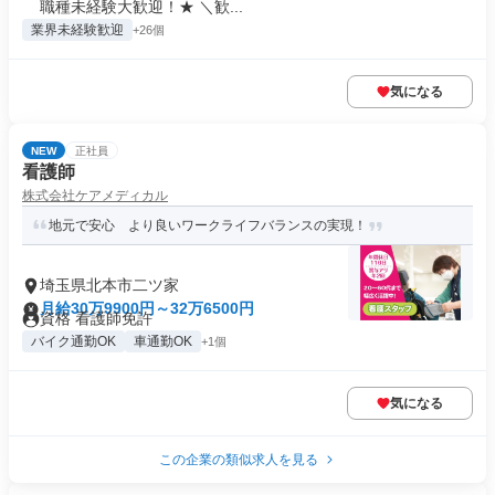
職種未経験大歓迎！★ ＼歓...
業界未経験歓迎
+26個
気になる
NEW
正社員
看護師
株式会社ケアメディカル
地元で安心 より良いワークライフバランスの実現！
埼玉県北本市二ツ家
月給30万9900円～32万6500円
資格 看護師免許
バイク通勤OK
車通勤OK
+1個
気になる
この企業の類似求人を見る