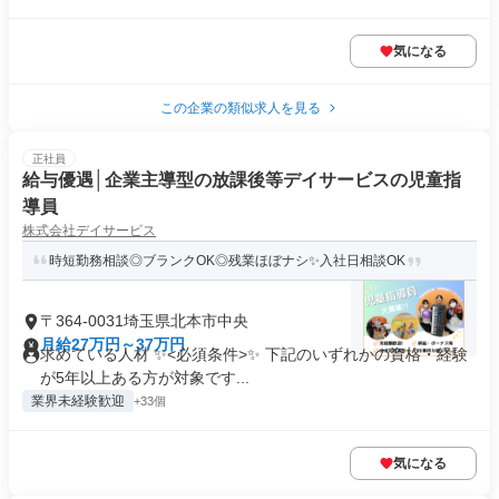
気になる
この企業の類似求人を見る
正社員
給与優遇│企業主導型の放課後等デイサービスの児童指
導員
株式会社デイサービス
時短勤務相談◎ブランクOK◎残業ほぼナシ✨入社日相談OK
〒364-0031埼玉県北本市中央
月給27万円～37万円
求めている人材 ✨<必須条件>✨ 下記のいずれかの資格・経験
が5年以上ある方が対象です...
業界未経験歓迎
+33個
気になる