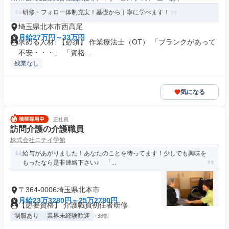
研修・フォロー体制充実！基礎から丁寧に学べます！
埼玉県北本市西高尾
月給27万円～33万円
求める人材: 【必須】 作業療法士（OT） 「ブランクがあって
不安・・・」 「資格...
残業なし
気になる
正社員
訪問介護の介護職員
株式会社ニチイ学館
給与があがりました！あなたのことを待ってます！少しでも興味を
もったなら是非連絡下さい♪ 「...
〒364-0006埼玉県北本市
月給23万3280円～25万2780円
【必要資格】 介護職員初任者研修
制服あり
業界未経験歓迎
+36個