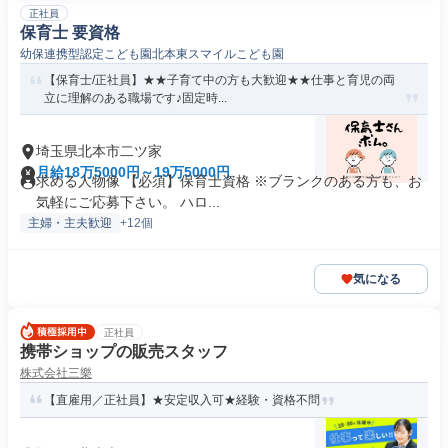
正社員
保育士 要資格
幼保連携型認定こども園北本東スマイルこども園
【保育士/正社員】★★子育て中の方も大歓迎★★仕事と育児の両
立に理解のある職場です♪固定時...
埼玉県北本市二ツ家
月給18万5000円～19万5000円
求める人物像 【必須】保育士資格 ※ブランクのある方も、お
気軽にご応募下さい。 ハロ...
主婦・主夫歓迎
+12個
気になる
正社員
携帯ショップの販売スタッフ
株式会社三樂
【直雇用／正社員】★安定収入可★経験・資格不問