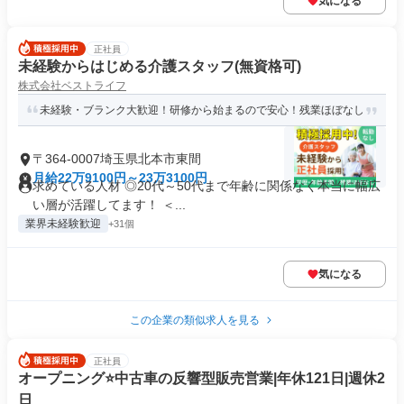
気になる
正社員
未経験からはじめる介護スタッフ(無資格可)
株式会社ベストライフ
未経験・ブランク大歓迎！研修から始まるので安心！残業ほぼなし
〒364-0007埼玉県北本市東間
月給22万9100円～23万3100円
求めている人材 ◎20代～50代まで年齢に関係なく本当に幅広
い層が活躍してます！ ＜...
業界未経験歓迎
+31個
気になる
この企業の類似求人を見る
正社員
オープニング⭐中古車の反響型販売営業|年休121日|週休2
日