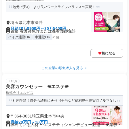
地元で安心 より良いワークライフバランスの実現！
埼玉県北本市深井
月給28万9900円～30万5400円
資格 看護師免許または准看護師免許
バイク通勤OK
車通勤OK
+1個
気になる
この企業の類似求人を見る
正社員
美容カウンセラー ❀エステ❀
株式会社エルピス
社割半額！自分も綺麗に★住宅手当など福利厚生充実◎ノルマなし
〒364-0031埼玉県北本市中央
月給28万円～38万円
求めている人材 〜エステティシャンデビュー歓迎〜 ★業界・