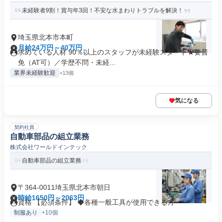
未経験者9割！賞与年3回！不安な水まわりトラブルを解決！
埼玉県北本市本町
月給24万円～40万円
求めている人材 90％以上のスタッフが未経験スタート★要普
免（AT可）／学歴不問・未経...
業界未経験歓迎
+13個
気になる
契約社員
自動車部品の組立業務
株式会社ワールドインテック
自動車部品の組立業務
〒364-0011埼玉県北本市朝日
時給1650円～2063円
資格 【必須条件】 ◆各種一般工具が使用できる方
制服あり
+10個