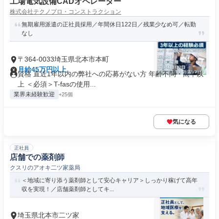
工場電気設備CADオペレーター
株式会社テクノプロ・コンストラクション
無期雇用派遣の正社員採用／年間休日122日／残業少なめ可／転勤
なし
〒364-0033埼玉県北本市本町
月給45万円以上
資格 直近1年以内の弊社への応募がない方 年齢不問・高卒以
上 ＜必須＞T-fasの使用...
業界未経験歓迎
+25個
気になる
正社員
店舗での薬剤師
クスリのアオキ二ツ家薬局
＜地域に寄り添う薬剤師として安心キャリア＞しっかり稼げて高年
収を実現！／店舗薬剤師としてキ...
埼玉県北本市二ツ家