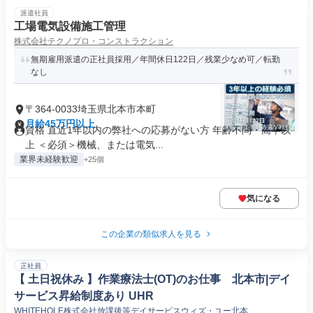
派遣社員
工場電気設備施工管理
株式会社テクノプロ・コンストラクション
無期雇用派遣の正社員採用／年間休日122日／残業少なめ可／転勤
なし
〒364-0033埼玉県北本市本町
月給45万円以上
資格 直近1年以内の弊社への応募がない方 年齢不問・高卒以
上 ＜必須＞機械、または電気...
業界未経験歓迎
+25個
気になる
この企業の類似求人を見る
正社員
【 土日祝休み 】作業療法士(OT)のお仕事 北本市|デイ
サービス昇給制度あり UHR
WHITEHOLE株式会社放課後等デイサービスウィズ・ユー北本