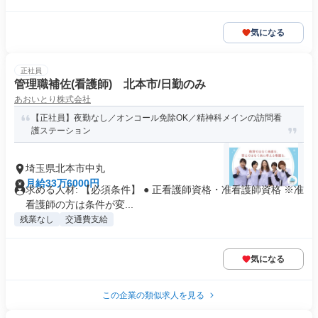
気になる
正社員
管理職補佐(看護師) 北本市/日勤のみ
あおいとり株式会社
【正社員】夜勤なし／オンコール免除OK／精神科メインの訪問看
護ステーション
埼玉県北本市中丸
月給33万6000円
求める人材: 【必須条件】 ● 正看護師資格・准看護師資格 ※准
看護師の方は条件が変...
残業なし
交通費支給
気になる
この企業の類似求人を見る