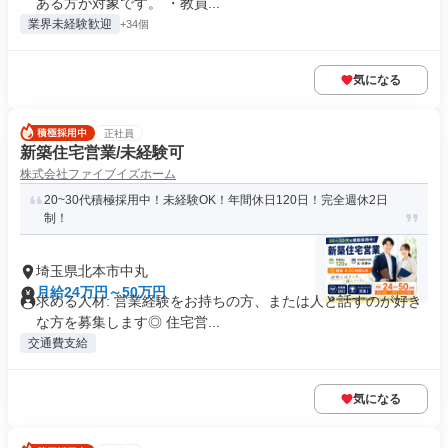
ある方が対象です。 ・教員...
業界未経験歓迎
+34個
気になる
正社員
新築住宅営業/未経験可
株式会社ファイブイズホーム
20~30代積極採用中！未経験OK！年間休日120日！完全週休2日
制！
埼玉県北本市中丸
月給24万円～50万円
求める人材: 営業経験をお持ちの方、または人と話すのが好き
な方を募集します◎ 住宅営...
交通費支給
気になる