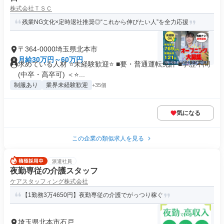
株式会社ＴＳＣ
残業NG文化×定時退社推奨◎“これから伸びたい人”を全力応援
〒364-0000埼玉県北本市
月給30万円～60万円
求めている人材 ⭐未経験歓迎⭐ ■要・普通運転免許 ■学歴不問
(中卒・高卒可) ＜⭐...
制服あり
業界未経験歓迎
+35個
気になる
この企業の類似求人を見る
派遣社員
夜勤専従の介護スタッフ
ケアスタッフィング株式会社
【1勤務3万4650円】夜勤専従の介護でがっつり稼ぐ
埼玉県北本市石戸