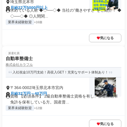
埼玉県北本市
月給22万5000円以上
求めている人材 ◆◇──◇◆ 当社の”働きやすさ”をご紹介！ ◆
◇──◇◆ ◎人間関...
業界未経験歓迎
+16個
気になる
派遣社員
自動車整備士
株式会社カラフル
入社祝金10万円支給！高収入GET！充実なサポート体制あり！
〒364-0002埼玉県北本市宮内
月給32万円～40万円
資格 【必須条件】 2級自動車整備士資格を有し、普通自動車
免許を保有している方。国産普...
業界未経験歓迎
+12個
気になる