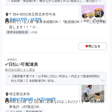
未経験・無資格OK！働きながら資格とれる♪残業なし・賞与あり
〒364-0031埼玉県北本市中央
月給23万円～25万円
求めている人材 *業界未経験OK！ *無資格OK！ *《こんな方歓
迎します！》* ※...
業界未経験歓迎
+29個
気になる
業務委託
✅日払い可!配達員
株式会社陽だまり運送
【履歴書不要です！お手軽に日払い申請も！内定まで最速6時間以
内も可能！】未経験者OK✅担当...
埼玉県北本市
月給41万800円～74万1000円
求める人材: ⭕️【応募に必要なのはこれだけ！】 ✅ 普通自動
車免許（AT限定OK...