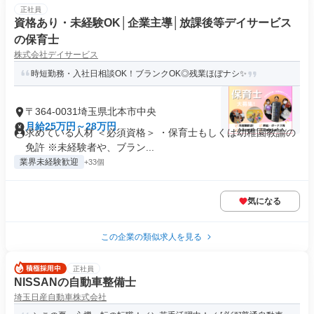
正社員
資格あり・未経験OK│企業主導│放課後等デイサービス
の保育士
株式会社デイサービス
時短勤務・入社日相談OK！ブランクOK◎残業ほぼナシ✨
〒364-0031埼玉県北本市中央
月給25万円～28万円
求めている人材 ＜必須資格＞ ・保育士もしくは幼稚園教諭の
免許 ※未経験者や、ブラン...
業界未経験歓迎
+33個
気になる
この企業の類似求人を見る
正社員
NISSANの自動車整備士
埼玉日産自動車株式会社