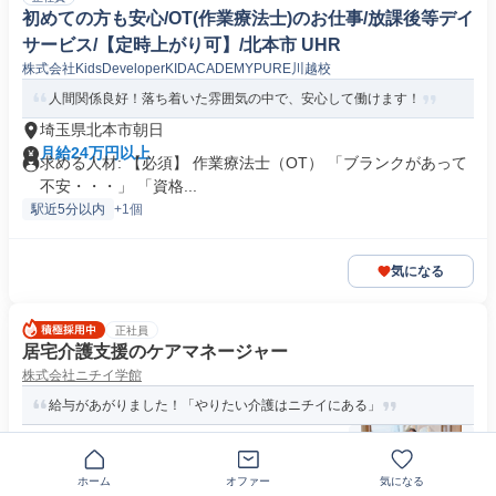
初めての方も安心/OT(作業療法士)のお仕事/放課後等デイ
サービス/【定時上がり可】/北本市 UHR
株式会社KidsDeveloperKIDACADEMYPURE川越校
人間関係良好！落ち着いた雰囲気の中で、安心して働けます！
埼玉県北本市朝日
月給24万円以上
求める人材: 【必須】 作業療法士（OT） 「ブランクがあって
不安・・・」 「資格...
駅近5分以内
+1個
気になる
正社員
居宅介護支援のケアマネージャー
株式会社ニチイ学館
給与があがりました！「やりたい介護はニチイにある」
〒364-0006埼玉県北本市
ホーム
オファー
気になる
月給28万4850円～29万4850円