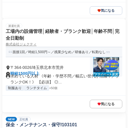
気になる
派遣社員
工場内の設備管理│経験者・ブランク歓迎│年齢不問│完
全日勤制
株式会社ジェクティ
面接1回／時給1,500円～／残業少なめ／研修あり／転勤なし
〒364-0026埼玉県北本市荒井
時給1500円以上
求めている人材 《年齢・学歴不問／幅広い世代が活躍中／ブ
ランクOK！》 【必須】 ◎...
制服あり
ランチタイム
+50個
気になる
NEW
正社員
保全・メンテナンス・保守/103101