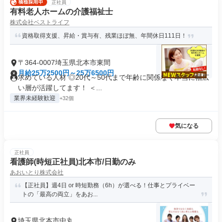
正社員
有料老人ホームの介護福祉士
株式会社ベストライフ
資格取得支援、昇給・賞与有、残業ほぼ無、年間休日111日！
〒364-0007埼玉県北本市東間
月給25万2500円～25万6500円
求めている人材 ◎20代～50代まで年齢に関係なく本当に幅広
い層が活躍してます！ ＜...
業界未経験歓迎
+32個
気になる
正社員
看護師(時短正社員)北本市/日勤のみ
あおいとり株式会社
【正社員】週4日 or 時短勤務（6h）が選べる！仕事とプライベー
トの「最高の両立」をあお...
埼玉県北本市中丸