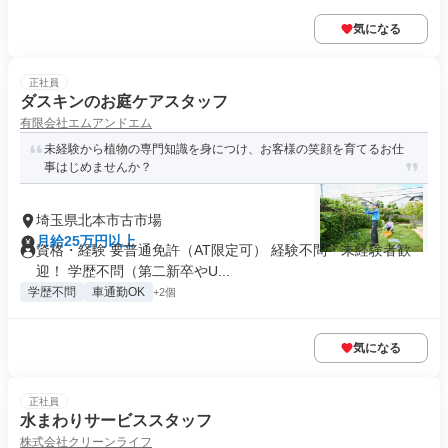
気になる
正社員
ダスキンのお庭ケアスタッフ
有限会社エムアンドエム
未経験から植物の専門知識を身につけ、お客様の笑顔を育てるお仕
事はじめませんか？
埼玉県北本市古市場
月給25万円以上
資格・経験 要普通免許（AT限定可） 経験不問・未経験者歓
迎！ 学歴不問（第二新卒やU...
学歴不問
車通勤OK
+2個
気になる
正社員
水まわりサービススタッフ
株式会社クリーンライフ