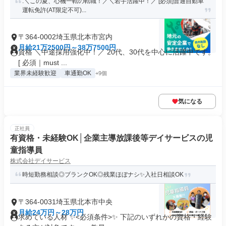
.＼この夏、心機一転の転職！／＼若手活躍中！／ [必須]普通自動車
運転免許(AT限定不可)...
〒364-0002埼玉県北本市宮内
月給21万2500円～38万7500円
資格 ＼中途採用強化中！／ 20代、30代を中心に活躍中です。
[ 必須｜must ...
業界未経験歓迎
車通勤OK
+9個
気になる
正社員
有資格・未経験OK│企業主導放課後等デイサービスの児
童指導員
株式会社デイサービス
時短勤務相談◎ブランクOK◎残業ほぼナシ✨入社日相談OK
〒364-0031埼玉県北本市中央
月給24万円～28万円
求めている人材 ✨<必須条件>✨ 下記のいずれかの資格・経験