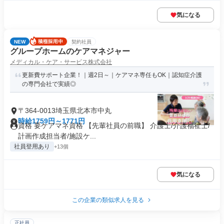
気になる
NEW
契約社員
グループホームのケアマネジャー
メディカル・ケア・サービス株式会社
更新費サポート企業！｜週2日～｜ケアマネ専任もOK｜認知症介護
の専門会社で実績◎
〒364-0013埼玉県北本市中丸
時給1759円～1771円
資格 要ケアマネ資格 【先輩社員の前職】 介護士/介護福祉士/
計画作成担当者/施設ケ...
社員登用あり
+13個
気になる
この企業の類似求人を見る
正社員