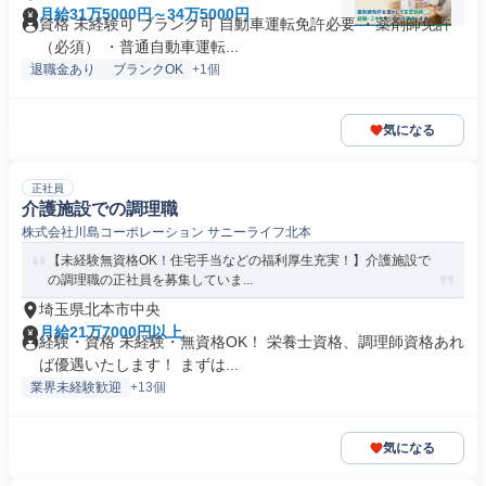
月給31万5000円～34万5000円
資格 未経験可 ブランク可 自動車運転免許必要 ・薬剤師免許
（必須） ・普通自動車運転...
退職金あり
ブランクOK
+1個
気になる
正社員
介護施設での調理職
株式会社川島コーポレーション サニーライフ北本
【未経験無資格OK！住宅手当などの福利厚生充実！】介護施設で
の調理職の正社員を募集していま...
埼玉県北本市中央
月給21万7000円以上
経験・資格 未経験・無資格OK！ 栄養士資格、調理師資格あれ
ば優遇いたします！ まずは...
業界未経験歓迎
+13個
気になる