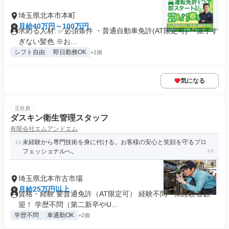
埼玉県北本市本町
月給40万円～100万円
求める人材: ✅️必須条件 ・普通自動車免許(AT限定可) ・派手す
ぎない髪色 ※お...
シフト自由
即日勤務OK
+1個
気になる
正社員
ダスキン衛生管理スタッフ
有限会社エムアンドエム
未経験から専門技術を身に付ける。お客様の安心と笑顔を守るプロ
フェッショナルへ。
埼玉県北本市古市場
月給25万円以上
資格・経験 要普通免許（AT限定可） 経験不問・未経験者歓
迎！ 学歴不問（第二新卒やU...
学歴不問
車通勤OK
+2個