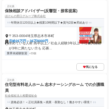
正社員
保険相談アドバイザー(反響型・接客提案)
ほけんの窓口グループ株式会社
年間休日120日以上★残業10時間以下★賞与2回★昇給あり
〒353-0004埼玉県志木市本町
月給26万円～36万8000円
求めている人材 高卒以上／社会人経験3年以上 ※社会人経験
が3年に満たない方も 応募...
業界未経験歓迎
+33個
気になる
正社員
住宅型有料老人ホーム 志木ナーシングホーム での介護職
員
社会福祉法人相愛福祉会
資格必須！＜正社員募集＞残業・夜勤なし！働きやすい環境！