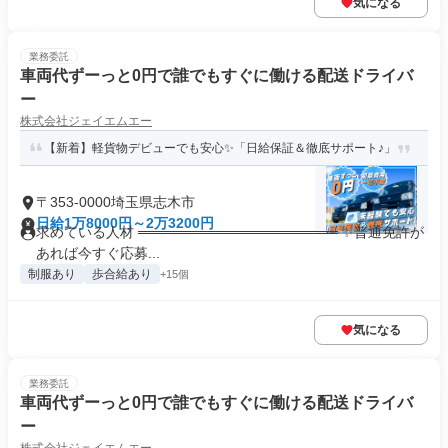
気になる
業務委託
車両代ずーっと0円で誰でもすぐに働ける配送ドライバ
ー
株式会社ジェイエムエー
【新着】軽貨物デビューでも安心✨「日給保証＆徹底サポート♪」
〒353-0000埼玉県志木市
日給1万8000円～2万3200円
求めている人材 ════════════════════ ✨普通免許が
あれば今すぐ応募...
制服あり
歩合給あり
+15個
気になる
業務委託
車両代ずーっと0円で誰でもすぐに働ける配送ドライバ
ー