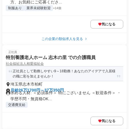
方、お気軽にご応募くださ...
制服あり
業界未経験歓迎
+14個
気になる
この企業の類似求人を見る
正社員
特別養護老人ホーム 志木の里 での介護職員
社会福祉法人相愛福祉会
正社員として勤務しやすい9～18勤務！あなたのアイデアで入居様
の職に彩を加えませんか！
埼玉県志木市柏町
月給26万1700円～37万350円
求める人材: ＜必須条件＞ 特にございません ＜歓迎条件＞ ・
学歴不問・無資格OK...
交通費支給
気になる