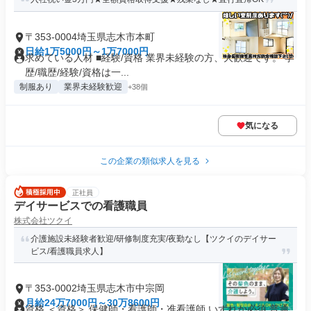
〒353-0004埼玉県志木市本町
日給1万5000円～1万7000円
求めている人材 ■経験/資格 業界未経験の方、大歓迎です。 学
歴/職歴/経験/資格は一...
制服あり
業界未経験歓迎
+38個
気になる
この企業の類似求人を見る
正社員
デイサービスでの看護職員
株式会社ツクイ
介護施設未経験者歓迎/研修制度充実/夜勤なし【ツクイのデイサー
ビス/看護職員求人】
〒353-0002埼玉県志木市中宗岡
月給24万7000円～30万8600円
資格 ＜資格＞ 保健師・看護師・准看護師 いずれか必須 普通