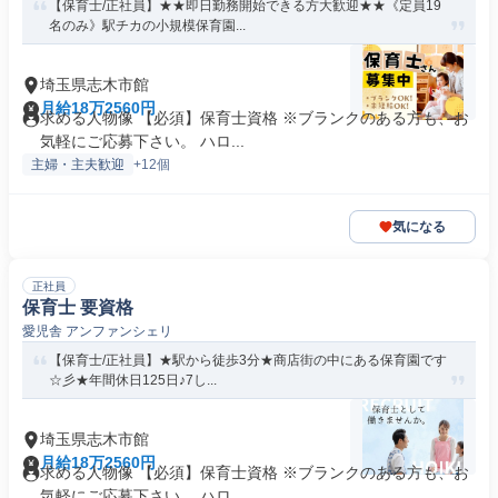
【保育士/正社員】★★即日勤務開始できる方大歓迎★★《定員19
名のみ》駅チカの小規模保育園...
埼玉県志木市館
月給18万2560円
求める人物像 【必須】保育士資格 ※ブランクのある方も、お
気軽にご応募下さい。 ハロ...
主婦・主夫歓迎
+12個
気になる
正社員
保育士 要資格
愛児舎 アンファンシェリ
【保育士/正社員】★駅から徒歩3分★商店街の中にある保育園です
☆彡★年間休日125日♪7し...
埼玉県志木市館
月給18万2560円
求める人物像 【必須】保育士資格 ※ブランクのある方も、お
気軽にご応募下さい。 ハロ...