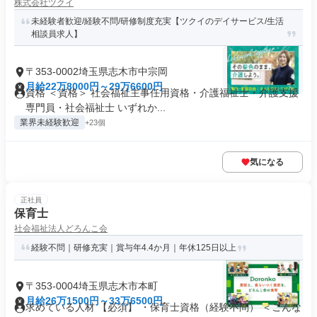
株式会社ツクイ
未経験者歓迎/経験不問/研修制度充実【ツクイのデイサービス/生活
相談員求人】
〒353-0002埼玉県志木市中宗岡
月給22万8000円～29万6600円
資格 ＜資格＞ 社会福祉主事任用資格・介護福祉士・介護支援
専門員・社会福祉士 いずれか...
業界未経験歓迎
+23個
気になる
正社員
保育士
社会福祉法人どろんこ会
経験不問｜研修充実｜賞与年4.4か月｜年休125日以上
〒353-0004埼玉県志木市本町
月給26万1500円～33万6500円
求めている人材 【必須】 ・保育士資格（経験不問） ＜こんな