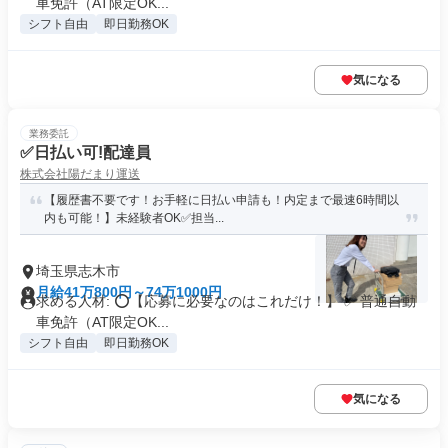
車免許（AT限定OK...
シフト自由
即日勤務OK
気になる
業務委託
✅日払い可!配達員
株式会社陽だまり運送
【履歴書不要です！お手軽に日払い申請も！内定まで最速6時間以
内も可能！】未経験者OK✅担当...
埼玉県志木市
月給41万800円～74万1000円
求める人材: ⭕️【応募に必要なのはこれだけ！】 ✅ 普通自動
車免許（AT限定OK...
シフト自由
即日勤務OK
気になる