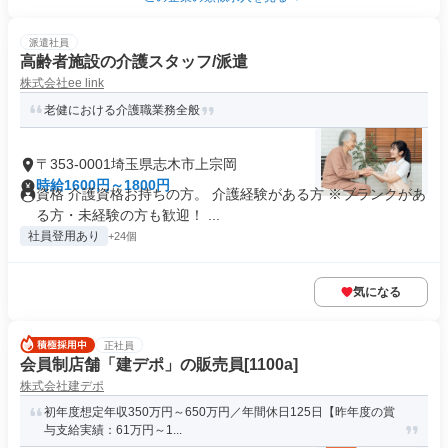
派遣社員
高齢者施設の介護スタッフ/派遣
株式会社ee link
老健における介護職業務全般
〒353-0001埼玉県志木市上宗岡
時給1600円～1800円
資格 介護資格お持ちの方。 介護経験がある方 ※ブランクがあ
る方・未経験の方も歓迎！ ...
社員登用あり
+24個
気になる
正社員
会員制店舗「建デポ」の販売員[1100a]
株式会社建デポ
初年度想定年収350万円～650万円／年間休日125日【昨年度の賞
与支給実績：61万円～1...