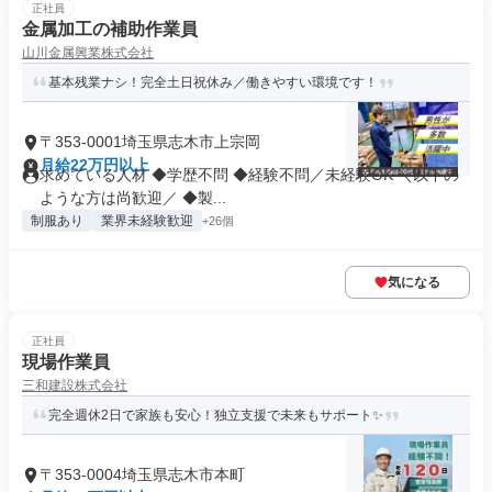
正社員
金属加工の補助作業員
山川金属興業株式会社
基本残業ナシ！完全土日祝休み／働きやすい環境です！
〒353-0001埼玉県志木市上宗岡
月給22万円以上
求めている人材 ◆学歴不問 ◆経験不問／未経験OK ＼以下の
ような方は尚歓迎／ ◆製...
制服あり
業界未経験歓迎
+26個
気になる
正社員
現場作業員
三和建設株式会社
完全週休2日で家族も安心！独立支援で未来もサポート✨
〒353-0004埼玉県志木市本町