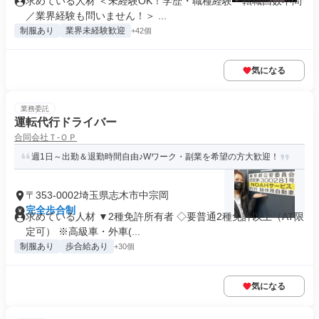
求めている人材 ＜未経験OK！学歴・職種経験・転職回数不問
／業界経験も問いません！＞ ...
制服あり
業界未経験歓迎
+42個
気になる
業務委託
運転代行ドライバー
合同会社Ｔ‐ＯＰ
週1日～出勤＆退勤時間自由♪Wワーク・副業を希望の方大歓迎！
〒353-0002埼玉県志木市中宗岡
完全歩合制
求めている人材 ▼2種免許所有者 ◇要普通2種免許以上（AT限
定可） ※高級車・外車(...
制服あり
歩合給あり
+30個
気になる