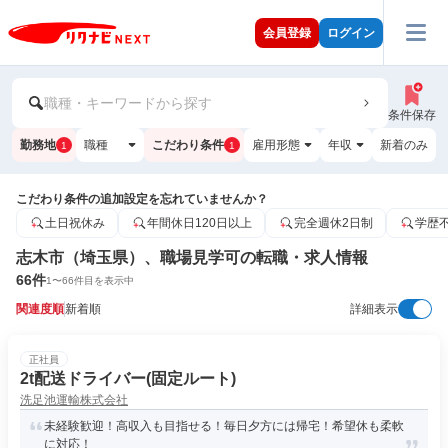
会員登録
ログイン
職種・キーワードから探す
条件保存
勤務地
職種
こだわり条件
雇用形態
年収
新着のみ
1
1
こだわり条件の追加設定を忘れていませんか？
土日祝休み
年間休日120日以上
完全週休2日制
学歴
志木市（埼玉県）、職場見学可の転職・求人情報
66
件
1
〜
66
件目を表示中
関連度順
新着順
詳細表示
正社員
2t配送ドライバー(固定ルート)
洗足池運輸株式会社
未経験歓迎！高収入も目指せる！毎日夕方には帰宅！希望休も柔軟
に対応！