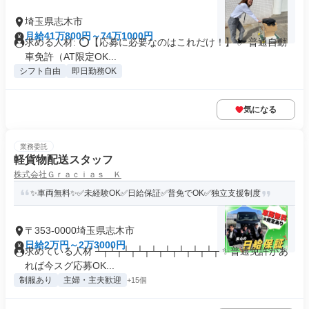
埼玉県志木市
月給41万800円～74万1000円
求める人材: ⭕️【応募に必要なのはこれだけ！】 ✅ 普通自動
車免許（AT限定OK...
シフト自由
即日勤務OK
気になる
業務委託
軽貨物配送スタッフ
株式会社Ｇｒａｃｉａｓ Ｋ
✨車両無料✨✅未経験OK✅日給保証✅普免でOK✅独立支援制度
〒353-0000埼玉県志木市
日給2万円～2万3000円
求めている人材 ┴┬┴┬┴┬┴┬┴┬┴┬┴┬┴┬┴┬ ✨普通免許があ
れば今スグ応募OK...
制服あり
主婦・主夫歓迎
+15個