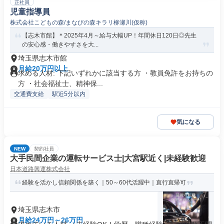
正社員
児童指導員
株式会社こどもの森/まなびの森キラリ柳瀬川(仮称)
【志木市館】＊2025年4月～給与大幅UP！年間休日120日◎先生
の安心感・働きやすさを大...
埼玉県志木市館
月給20万円以上
求める人材: 下記いずれかに該当する方 ・教員免許をお持ちの
方 ・社会福祉士、精神保...
交通費支給
駅近5分以内
気になる
NEW
契約社員
大手民間企業の運転サービス士|大宮駅近く|未経験歓迎
日本道路興運株式会社
経験を活かし信頼関係を築く｜50～60代活躍中｜直行直帰可
埼玉県志木市
月給24万円～26万円