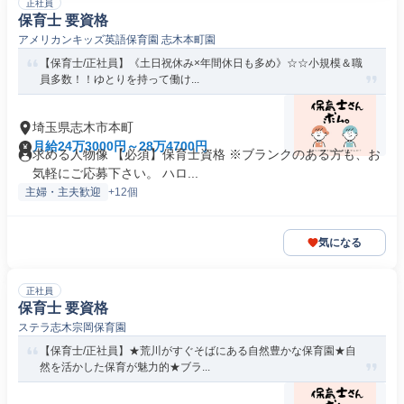
正社員
保育士 要資格
アメリカンキッズ英語保育園 志木本町園
【保育士/正社員】《土日祝休み×年間休日も多め》☆☆小規模＆職
員多数！！ゆとりを持って働け...
埼玉県志木市本町
月給24万3000円～28万4700円
求める人物像 【必須】保育士資格 ※ブランクのある方も、お
気軽にご応募下さい。 ハロ...
主婦・主夫歓迎
+12個
気になる
正社員
保育士 要資格
ステラ志木宗岡保育園
【保育士/正社員】★荒川がすぐそばにある自然豊かな保育園★自
然を活かした保育が魅力的★ブラ...