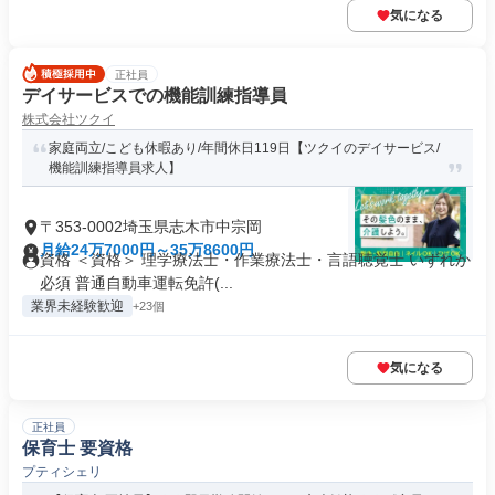
気になる
正社員
デイサービスでの機能訓練指導員
株式会社ツクイ
家庭両立/こども休暇あり/年間休日119日【ツクイのデイサービス/
機能訓練指導員求人】
〒353-0002埼玉県志木市中宗岡
月給24万7000円～35万8600円
資格 ＜資格＞ 理学療法士・作業療法士・言語聴覚士 いずれか
必須 普通自動車運転免許(...
業界未経験歓迎
+23個
気になる
正社員
保育士 要資格
プティシェリ