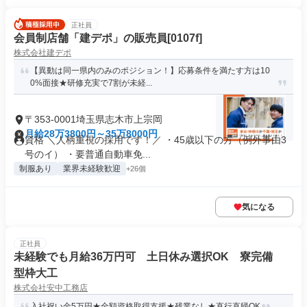
正社員
会員制店舗「建デポ」の販売員[0107f]
株式会社建デポ
【異動は同一県内のみのポジション！】応募条件を満たす方は10
0%面接★研修充実で7割が未経...
〒353-0001埼玉県志木市上宗岡
月給28万3800円～35万8000円
資格 ＼人柄重視の採用です！／ ・45歳以下の方（例外事由3
号のイ） ・要普通自動車免...
制服あり
業界未経験歓迎
+26個
気になる
正社員
未経験でも月給36万円可 土日休み選択OK 寮完備
型枠大工
株式会社安中工務店
入社祝い金5万円★全額資格取得支援★残業なし★直行直帰OK