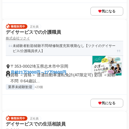
気になる
正社員
デイサービスでの介護職員
株式会社ツクイ
未経験者歓迎/経験不問/研修制度充実/夜勤なし【ツクイのデイサー
ビス/介護職員求人】
〒353-0002埼玉県志木市中宗岡
月給21万3000円～27万9600円
資格 ＜資格＞ 普通自動車運転免許(AT限定可) 必須 ＜経験＞
不問 ※64歳以...
業界未経験歓迎
+23個
気になる
正社員
デイサービスでの生活相談員