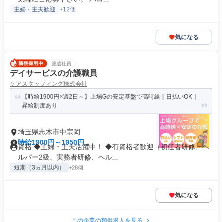
主婦・主夫歓迎
+12個
気になる
派遣社員
デイサービスの介護職員
ケアスタッフィング株式会社
【時給1900円×週2日～】上場Gの安定基盤で高時給｜日払いOK｜
昇給制度あり
埼玉県志木市中宗岡
時給1900円～1950円
資格 ◆主婦・主夫活躍中！ ◆有資格者歓迎（初任者研修、ヘ
ルパー2級、実務者研修、ヘル...
短期（3ヵ月以内）
+28個
気になる
この企業の類似求人を見る