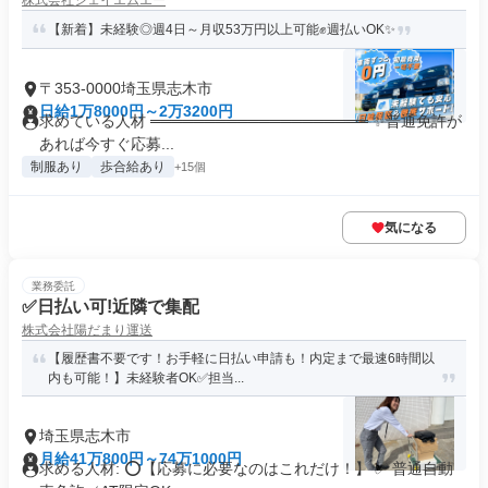
株式会社ジェイエムエー
【新着】未経験◎週4日～月収53万円以上可能✊週払いOK✨
〒353-0000埼玉県志木市
日給1万8000円～2万3200円
求めている人材 ════════════════════ ✨普通免許が
あれば今すぐ応募...
制服あり
歩合給あり
+15個
気になる
業務委託
✅日払い可!近隣で集配
株式会社陽だまり運送
【履歴書不要です！お手軽に日払い申請も！内定まで最速6時間以
内も可能！】未経験者OK✅担当...
埼玉県志木市
月給41万800円～74万1000円
求める人材: ⭕️【応募に必要なのはこれだけ！】 ✅ 普通自動