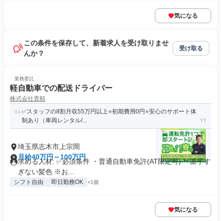
気になる
この条件を保存して、新着求人を受け取りませ
受け取る
んか？
業務委託
軽自動車での配送ドライバー
株式会社貴順
✅スタッフの8割月収55万円以上⭐️初期費用0円⭐️安心のサポート体
制あり（車両レンタル/...
埼玉県志木市上宗岡
月給40万円～100万円
求める人材: ✅️必須条件 ・普通自動車免許(AT限定可) ・派手す
ぎない髪色 ※お...
シフト自由
即日勤務OK
+1個
気になる