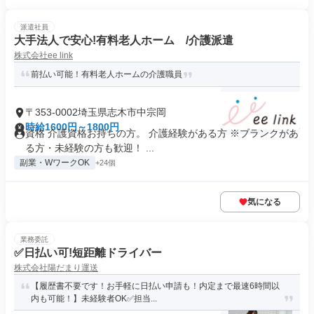
派遣社員
大手法人で安心!有料老人ホーム /介護派遣
株式会社ee link
前払い可能！有料老人ホームの介護職員
〒353-0002埼玉県志木市中宗岡
時給1600円～1800円
資格 介護資格お持ちの方。 介護経験がある方 ※ブランクがあ
る方・未経験の方も歓迎！ ...
副業・WワークOK
+24個
気になる
業務委託
✅日払い可!短距離ドライバー
株式会社陽だまり運送
【履歴書不要です！お手軽に日払い申請も！内定まで最速6時間以
内も可能！】未経験者OK✅担当...