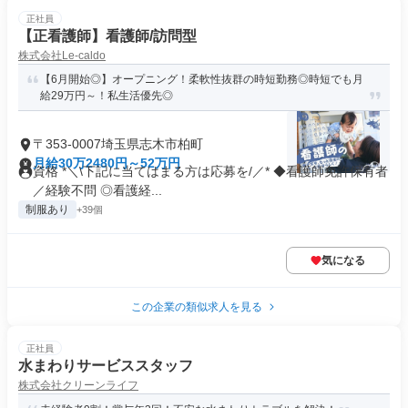
正社員
【正看護師】看護師/訪問型
株式会社Le-caldo
【6月開始◎】オープニング！柔軟性抜群の時短勤務◎時短でも月
給29万円～！私生活優先◎
〒353-0007埼玉県志木市柏町
月給30万2480円～52万円
資格 *＼\下記に当てはまる方は応募を/／* ◆看護師免許保有者
／経験不問 ◎看護経...
制服あり
+39個
気になる
この企業の類似求人を見る
正社員
水まわりサービススタッフ
株式会社クリーンライフ