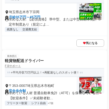
埼玉県志木市下宗岡
月給35万円～45万円
求める人材: 【必須資格】 準中型、または中型自動車免許 ※
定年制度あり（規定によ...
残業なし
交通費支給
気になる
業務委託
軽貨物配送ドライバー
F Bサポート
⭐平均月収73万円以上！⭐再配達なしのスポット便！
〒353-0007埼玉県志木市柏町
完全歩合制
求めている人材 普通自動車免許（AT可）を保有している方
【歓迎条件】 ✅未経験者歓...
フリーター歓迎
シフト自由
+7個