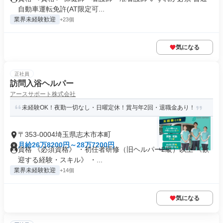
自動車運転免許(AT限定可...
業界未経験歓迎
+23個
気になる
正社員
訪問入浴ヘルパー
アースサポート株式会社
未経験OK！夜勤一切なし・日曜定休！賞与年2回・退職金あり！
〒353-0004埼玉県志木市本町
月給26万8200円～28万7200円
資格 《必須資格》 ・初任者研修（旧ヘルパー2級）以上 《歓
迎する経験・スキル》 ・...
業界未経験歓迎
+14個
気になる