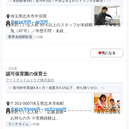
未経験者9割！賞与年3回！不安な水まわりトラブルを解決！
埼玉県志木市中宗岡
月給24万円～40万円
求めている人材 90％以上のスタッフが未経験スタート★要普
免（AT可）／学歴不問・未経...
業界未経験歓迎
+13個
気になる
正社員
認可保育園の保育士
アートチャイルドケア株式会社
賞与昨年実績4.8ヶ月！残業月4.1h以下、持ち帰りゼロ。
〒353-0007埼玉県志木市柏町
月給25万5500円～30万1500円
求めている人材 ✅：応募資格** ￣￣￣￣￣￣ ・保育士資格を
お持ちの方 ※実務経験は...
ランチタイム
+25個