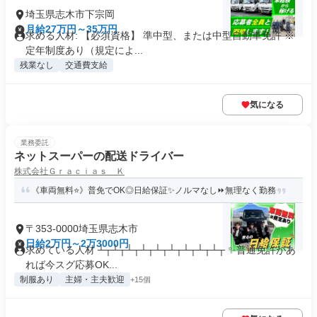
埼玉県志木市下宗岡
月給27万円～35万円
求める人材: 【必須資格】 準中型、または中型自動車免許 ※
定年制度あり（規定によ...
残業なし
交通費支給
気になる
業務委託
ネットスーパーの配送ドライバー
株式会社Ｇｒａｃｉａｓ Ｋ
《車両無料⭐》普免でOK◎日給保証✨ノルマなし⏩無理なく勤務
〒353-0000埼玉県志木市
日給2万円～2万3000円
求めている人材 ┴┬┴┬┴┬┴┬┴┬┴┬┴┬┴┬┴┬ ✨普通免許があ
れば今スグ応募OK...
制服あり
主婦・主夫歓迎
+15個