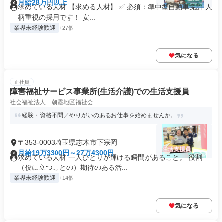
月給28万円以上
求めている人材 【求める人材】 ✅ 必須：準中型自動車免許 人
柄重視の採用です！ 安...
業界未経験歓迎
+27個
気になる
正社員
障害福祉サービス事業所(生活介護)での生活支援員
社会福祉法人 朝霞地区福祉会
経験・資格不問／やりがいのあるお仕事を始めませんか。
〒353-0003埼玉県志木市下宗岡
月給19万3300円～27万4300円
求めている人材 一人ひとりが輝ける瞬間があること。 役割
（役に立つことの）期待のある活...
業界未経験歓迎
+14個
気になる