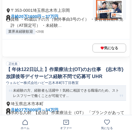
〒353-0001埼玉県志木市上宗岡
月給20万1600円～37万円
資格 ・45歳以下の方（例外事由3号のイ） ・要普通自動車免
許（AT限定可） ・未経験...
業界未経験歓迎
+28個
気になる
正社員
【 年休122日以上 】作業療法士(OT)のお仕事 {志木市}
放課後等デイサービス経験不問で応募可 UHR
ウェルビー株式会社ハビー志木本町5丁目教室
未経験の方、経験者も活躍中！気軽に相談できる職場のため、スト
レスフリーで働くことが可能です...
埼玉県志木市本町
月給27万5000円～34万円
求める人材: 【必須】 作業療法士（OT） 「ブランクがあって
不安・・・」 「資格...
残業なし
+1個
ホーム
オファー
気になる