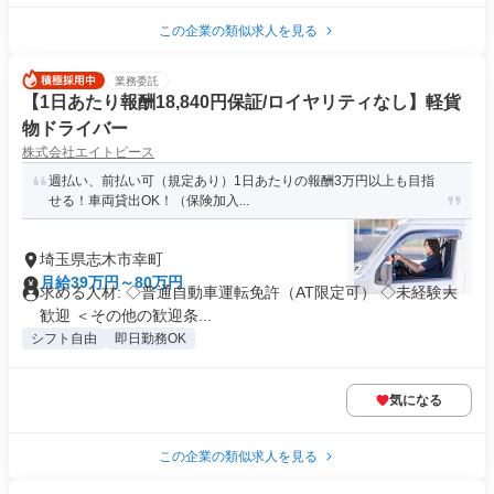
この企業の類似求人を見る
業務委託
【1日あたり報酬18,840円保証/ロイヤリティなし】軽貨
物ドライバー
株式会社エイトピース
週払い、前払い可（規定あり）1日あたりの報酬3万円以上も目指
せる！車両貸出OK！（保険加入...
埼玉県志木市幸町
月給39万円～80万円
求める人材: ◇普通自動車運転免許（AT限定可） ◇未経験大
歓迎 ＜その他の歓迎条...
シフト自由
即日勤務OK
気になる
この企業の類似求人を見る