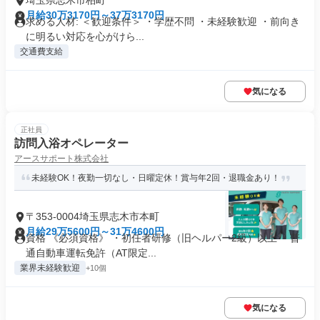
埼玉県志木市柏町
月給30万3170円～37万3170円
求める人材: ＜歓迎条件＞ ・学歴不問 ・未経験歓迎 ・前向き
に明るい対応を心がけら...
交通費支給
気になる
正社員
訪問入浴オペレーター
アースサポート株式会社
未経験OK！夜勤一切なし・日曜定休！賞与年2回・退職金あり！
〒353-0004埼玉県志木市本町
月給29万5600円～31万4600円
資格 《必須資格》 ・初任者研修（旧ヘルパー2級）以上 ・普
通自動車運転免許（AT限定...
業界未経験歓迎
+10個
気になる