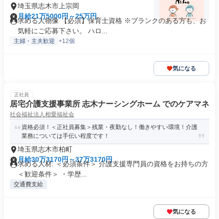
埼玉県志木市上宗岡
月給21万5000円～25万円
求める人物像 【必須】保育士資格 ※ブランクのある方も、お
気軽にご応募下さい。 ハロ...
主婦・主夫歓迎
+12個
気になる
正社員
居宅介護支援事業所 志木ナーシングホーム でのケアマネ
社会福祉法人相愛福祉会
資格必須！＜正社員募集＞残業・夜勤なし！働きやすい環境！介護
業務については手伝い程度です！
埼玉県志木市柏町
月給30万3170円～37万3170円
求める人材: ＜必須条件＞ 介護支援専門員の資格をお持ちの方
＜歓迎条件＞ ・学歴...
交通費支給
気になる