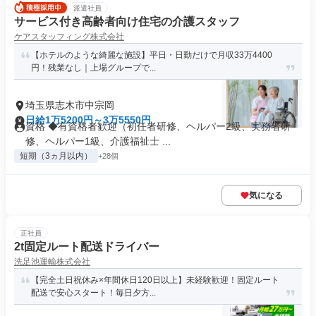
派遣社員
サービス付き高齢者向け住宅の介護スタッフ
ケアスタッフィング株式会社
【ホテルのような綺麗な施設】平日・日勤だけで月収33万4400
円！残業なし｜上場グループで...
埼玉県志木市中宗岡
日給1万5200円～3万5550円
資格 ◆有資格者歓迎（初任者研修、ヘルパー2級、実務者研
修、ヘルパー1級、介護福祉士 ...
短期（3ヵ月以内）
+28個
気になる
正社員
2t固定ルート配送ドライバー
洗足池運輸株式会社
【完全土日祝休み×年間休日120日以上】未経験歓迎！固定ルート
配送で安心スタート！毎日夕方...