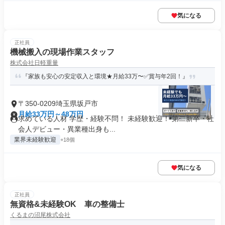
気になる
正社員
機械搬入の現場作業スタッフ
株式会社日軽重量
『家族も安心の安定収入と環境★月給33万〜✅賞与年2回！』
〒350-0209埼玉県坂戸市
月給33万円～48万円
求めている人材 学歴・経験不問！ 未経験歓迎！ 第二新卒・社
会人デビュー・異業種出身も...
業界未経験歓迎
+18個
気になる
正社員
無資格&未経験OK 車の整備士
くるまの沼尾株式会社