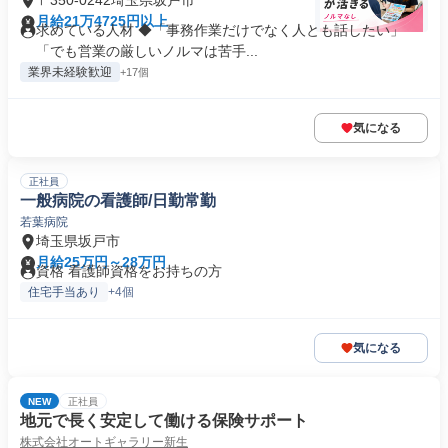
〒350-0242埼玉県坂戸市
月給21万4725円以上
求めている人材 ◆「事務作業だけでなく人とも話したい」
「でも営業の厳しいノルマは苦手...
業界未経験歓迎
+17個
気になる
正社員
一般病院の看護師/日勤常勤
若葉病院
埼玉県坂戸市
月給25万円～28万円
資格 看護師資格をお持ちの方
住宅手当あり
+4個
気になる
NEW
正社員
地元で長く安定して働ける保険サポート
株式会社オートギャラリー新生