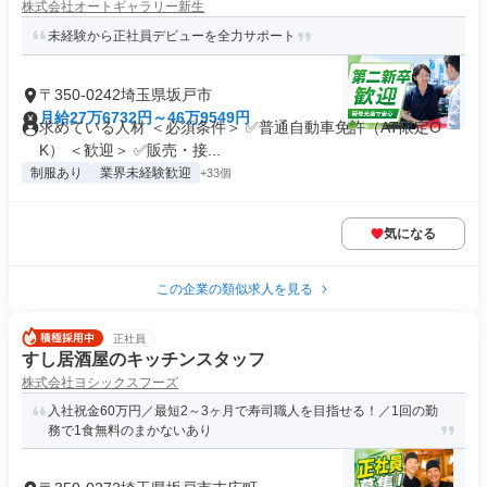
株式会社オートギャラリー新生
未経験から正社員デビューを全力サポート
〒350-0242埼玉県坂戸市
月給27万6732円～46万9549円
求めている人材 ＜必須条件＞ ✅普通自動車免許（AT限定O
K） ＜歓迎＞ ✅販売・接...
制服あり
業界未経験歓迎
+33個
気になる
この企業の類似求人を見る
正社員
すし居酒屋のキッチンスタッフ
株式会社ヨシックスフーズ
入社祝金60万円／最短2～3ヶ月で寿司職人を目指せる！／1回の勤
務で1食無料のまかないあり