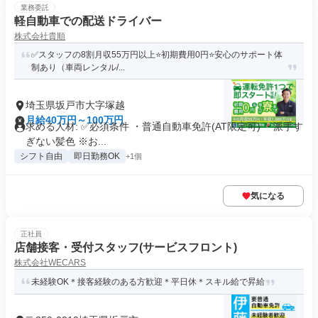
業務委託
軽自動車での配送ドライバー
株式会社貴順
✅スタッフの8割月収55万円以上⭐️初期費用0円⭐️安心のサポート体
制あり（車両レンタル/...
埼玉県坂戸市大字塚越
月給40万円～100万円
求める人材: ✅️必須条件 ・普通自動車免許(AT限定可) ・派手す
ぎない髪色 ※お...
シフト自由
即日勤務OK
+1個
気になる
正社員
店舗接客・受付スタッフ(サービスフロント)
株式会社WECARS
未経験OK＊接客経験のある方歓迎＊平日休＊スキル給で昇給