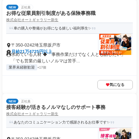
NEW
正社員
お得な従業員割引制度がある保険事務職
株式会社オートギャラリー新生
車の購入や整備がお得になる嬉しい福利厚生✨
〒350-0242埼玉県坂戸市
月給21万4725円以上
求めている人材 ◆「事務作業だけでなく人とも話したい」
「でも営業の厳しいノルマは苦手...
業界未経験歓迎
+17個
気になる
NEW
正社員
接客経験が活きるノルマなしのサポート事務
株式会社オートギャラリー新生
あなたのコミュニケーション力で感謝されるお仕事です✨