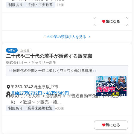
制服あり
主婦・主夫歓迎
+14個
気になる
この企業の類似求人を見る
NEW
正社員
二十代や三十代の若手が活躍する販売職
株式会社オートギャラリー新生
同世代の仲間と一緒に楽しくワクワク働ける職場
〒350-0242埼玉県坂戸市
月給27万6732円～46万9549円
求めている人材 ＜必須条件＞ ✅普通自動車免許（AT限定O
K） ＜歓迎＞ ✅販売・接...
制服あり
業界未経験歓迎
+33個
気になる