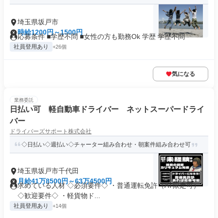
埼玉県坂戸市
時給1200円～1500円
応募条件 ■学歴不問 ■女性の方も勤務Ok 学歴 学歴不問
社員登用あり
+26個
気になる
業務委託
日払い可 軽自動車ドライバー ネットスーパードライ
バー
ドライバーズサポート株式会社
◇日払い◇週払い◇チャーター組み合わせ・朝案件組み合わせ可
埼玉県坂戸市千代田
月給41万8500円～63万4500円
求めている人材 ◇必須要件◇ ・普通運転免許（AT限定可）
◇歓迎要件◇ ・軽貨物ド...
社員登用あり
+14個