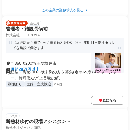
この企業の類似求人を見る
正社員
管理者・施設長候補
株式会社ＨＩＴＯＷＡ
【坂戸駅から車で5分／車通勤相談OK】2025年9月1日開所★キレ
イな施設で働けます！
〒350-0200埼玉県坂戸市
月給28万円以上
経験・資格 ※65歳未満の方を募集(定年65歳) ●マネージャ
ー、管理職など上長職の経...
制服あり
主婦・主夫歓迎
+14個
気になる
正社員
断熱材吹付の現場アシスタント
株式会社ジャパン断熱