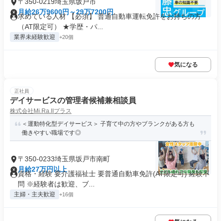
〒350-0219埼玉県坂戸市
月給26万9600円～29万7200円
求めている人材 【必須】 普通自動車運転免許をお持ちの方
（AT限定可） ★学歴・パ...
業界未経験歓迎
+20個
気になる
正社員
デイサービスの管理者候補兼相談員
株式会社Mi.Ra.IIプラス
＜運動特化型デイサービス＞ 子育て中の方やブランクがある方も
働きやすい職場です◎
〒350-0233埼玉県坂戸市南町
月給27万円以上
資格・経験 要介護福祉士 要普通自動車免許(AT限定可) 経験不
問 ※経験者は歓迎、ブ...
主婦・主夫歓迎
+16個