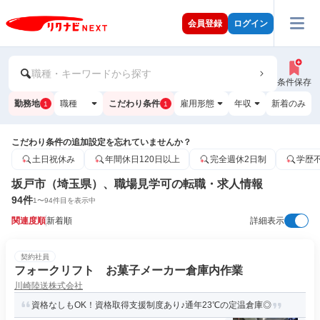
会員登録
ログイン
職種・キーワードから探す
条件保存
勤務地
職種
こだわり条件
雇用形態
年収
新着のみ
1
1
こだわり条件の追加設定を忘れていませんか？
土日祝休み
年間休日120日以上
完全週休2日制
学歴
坂戸市（埼玉県）、職場見学可の転職・求人情報
94
件
1
〜
94
件目を表示中
関連度順
新着順
詳細表示
契約社員
フォークリフト お菓子メーカー倉庫内作業
川崎陸送株式会社
資格なしもOK！資格取得支援制度あり♪通年23℃の定温倉庫◎