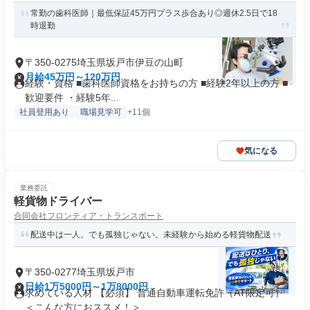
常勤の歯科医師｜最低保証45万円プラス歩合あり◎週休2.5日で18
時退勤
〒350-0275埼玉県坂戸市伊豆の山町
月給45万円～120万円
経験・資格 ■歯科医師資格をお持ちの方 ■経験2年以上の方 ■
歓迎要件 ・経験5年...
社員登用あり
職場見学可
+11個
気になる
業務委託
軽貨物ドライバー
合同会社フロンティア・トランスポート
配送中は一人。でも孤独じゃない。未経験から始める軽貨物配送
〒350-0277埼玉県坂戸市
日給1万5000円～1万8000円
求めている人材 【必須】 普通自動車運転免許（AT限定可）
＜こんな方におススメ！＞...