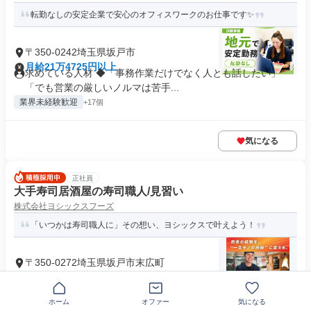
転勤なしの安定企業で安心のオフィスワークのお仕事です✨
〒350-0242埼玉県坂戸市
月給21万4725円以上
求めている人材 ◆「事務作業だけでなく人とも話したい」
「でも営業の厳しいノルマは苦手...
業界未経験歓迎
+17個
気になる
正社員
大手寿司居酒屋の寿司職人/見習い
株式会社ヨシックスフーズ
「いつかは寿司職人に」その想い、ヨシックスで叶えよう！
〒350-0272埼玉県坂戸市末広町
月給32万3000円
資格 ＼経験・年齢・性別・資格不問／ ◎こんな方を歓迎しま
す◎ ・明るい挨拶と笑顔で...
ホーム
オファー
気になる