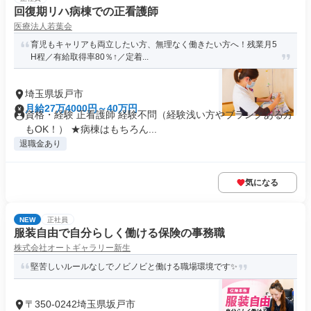
回復期リハ病棟での正看護師
医療法人若葉会
育児もキャリアも両立したい方、無理なく働きたい方へ！残業月5
H程／有給取得率80％↑／定着...
埼玉県坂戸市
月給27万4000円～40万円
資格・経験 正看護師 経験不問（経験浅い方やブランクある方
もOK！） ★病棟はもちろん...
退職金あり
気になる
NEW
正社員
服装自由で自分らしく働ける保険の事務職
株式会社オートギャラリー新生
堅苦しいルールなしでノビノビと働ける職場環境です✨
〒350-0242埼玉県坂戸市