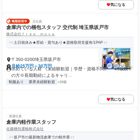
気になる
正社員
倉庫内での梱包スタッフ 交代制 埼玉県坂戸市
株式会社ｆｒｅｅ ｍｏｖａ
土日祝休み★昇給・賞与あり★資格取得支援有/1PAP
〒350-0200埼玉県坂戸市
月給25万円～30万円
求めている人材 《未経験歓迎｜学歴・資格不問》 ・45歳以下
の方※長期勤続によるキャリ...
制服あり
業界未経験歓迎
+28個
気になる
派遣社員
倉庫内軽作業スタッフ
佐藤梱包運輸株式会社
坂戸市の最新物流倉庫での軽作業