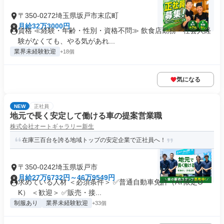
〒350-0272埼玉県坂戸市末広町
月給32万3000円
資格 ≪経験・年齢・性別・資格不問≫ 飲食店勤務・社会人経
験がなくても、やる気があれ...
業界未経験歓迎
+18個
気になる
NEW
正社員
地元で長く安定して働ける車の提案営業職
株式会社オートギャラリー新生
在庫三百台を誇る地域トップの安定企業で正社員へ！
〒350-0242埼玉県坂戸市
月給27万6732円～46万9549円
求めている人材 ＜必須条件＞ ✅普通自動車免許（AT限定O
K） ＜歓迎＞ ✅販売・接...
制服あり
業界未経験歓迎
+33個