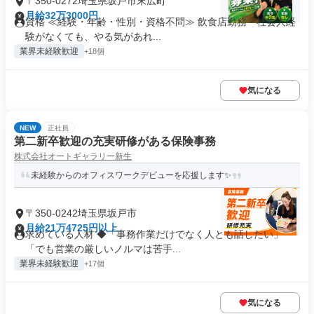
〒350-0272埼玉県坂戸市末広町
月給32万3000円
資格 ≪経験・年齢・性別・資格不問≫ 飲食店勤務・社会人経
験がなくても、やる気があれ...
業界未経験歓迎
+18個
気になる
NEW
正社員
第二新卒歓迎の充実研修がある保険事務
株式会社オートギャラリー新生
未経験からのオフィスワークデビューを応援します✨
〒350-0242埼玉県坂戸市
月給21万4725円以上
求めている人材 ◆「事務作業だけでなく人とも話したい」
「でも営業の厳しいノルマは苦手...
業界未経験歓迎
+17個
気になる