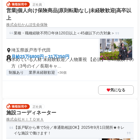
正社員
営業|個人向け保険商品|原則転勤なし|未経験歓迎|高卒以
上
株式会社かんぽ生命保険
業種・職種経験不問◎年休120日以上＜45歳以下の方対象＞
埼玉県坂戸市千代田
月給25万6800円～31万350円
求めている人材 未経験歓迎／人物重視 【必須】 ◎45歳以下の
方（3号のイ／長期キャ...
制服あり
業界未経験歓迎
+36個
気になる
正社員
施設コーディネーター
株式会社ＨＩＴＯＷＡ
【坂戸駅から車で5分／車通勤相談OK】2025年9月1日開所★キレ
イな施設で働けます！