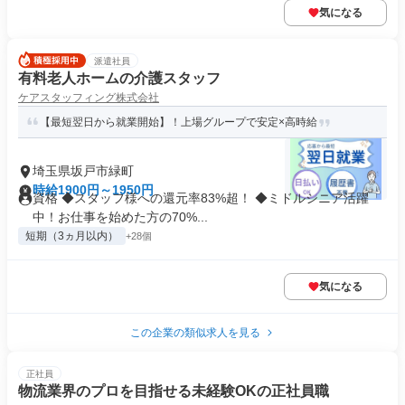
気になる
派遣社員
有料老人ホームの介護スタッフ
ケアスタッフィング株式会社
【最短翌日から就業開始】！上場グループで安定×高時給
埼玉県坂戸市緑町
時給1900円～1950円
資格 ◆スタッフ様への還元率83%超！ ◆ミドルシニア活躍
中！お仕事を始めた方の70%...
短期（3ヵ月以内）
+28個
気になる
この企業の類似求人を見る
正社員
物流業界のプロを目指せる未経験OKの正社員職