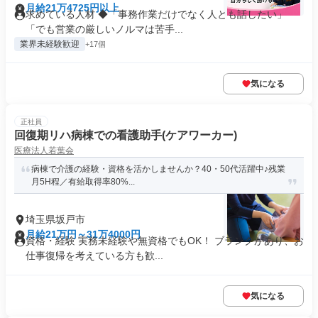
月給21万4725円以上
求めている人材 ◆「事務作業だけでなく人とも話したい」
「でも営業の厳しいノルマは苦手...
業界未経験歓迎
+17個
気になる
正社員
回復期リハ病棟での看護助手(ケアワーカー)
医療法人若葉会
病棟で介護の経験・資格を活かしませんか？40・50代活躍中♪残業
月5H程／有給取得率80%...
埼玉県坂戸市
月給21万円～31万4000円
資格・経験 実務未経験や無資格でもOK！ ブランクがあり、お
仕事復帰を考えている方も歓...
気になる