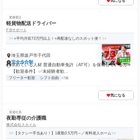
気になる
業務委託
軽貨物配送ドライバー
F Bサポート
⭐平均月収73万円以上！⭐再配達なしのスポット便！
埼玉県坂戸市千代田
完全歩合制
求めている人材 普通自動車免許（AT可）を保有している方
【歓迎条件】 ✅未経験者歓...
フリーター歓迎
シフト自由
+7個
気になる
派遣社員
夜勤専従の介護職
株式会社スカイル
【タクシー手当あり！】1夜勤3.5万円～／有料老人ホーム