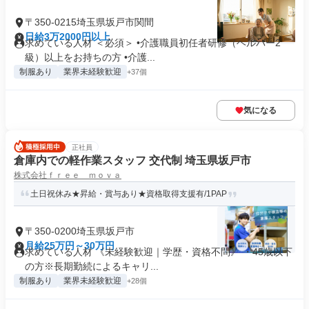
〒350-0215埼玉県坂戸市関間
日給3万2000円以上
求めている人材 ＜必須＞ •介護職員初任者研修（ヘルパー2
級）以上をお持ちの方 •介護...
制服あり
業界未経験歓迎
+37個
気になる
正社員
倉庫内での軽作業スタッフ 交代制 埼玉県坂戸市
株式会社ｆｒｅｅ ｍｏｖａ
土日祝休み★昇給・賞与あり★資格取得支援有/1PAP
〒350-0200埼玉県坂戸市
月給25万円～30万円
求めている人材 《未経験歓迎｜学歴・資格不問》 ・45歳以下
の方※長期勤続によるキャリ...
制服あり
業界未経験歓迎
+28個