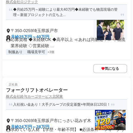
株式会社ロジテック
◆月給25万円～経験により最大40万円◆未経験でも物流現場の管
理～新規プロジェクトの立ち上...
〒350-0259埼玉県坂戸市
月給25万円～40万円
応募資格 ◆未経験OK ◆高卒以上 ≪あれば尚歓迎！≫ ◇物流
業界経験 ◇営業経験 ...
制服あり
職場見学可
+3個
気になる
正社員
フォークリフトオペレーター
株式会社鈴与カーゴサービス北関東
入社祝い金あり！大手グループの安定基盤×年間休日120日！
〒350-0269埼玉県坂戸市にっさい花みず木
月給24万円～28万円
求めている人材 【学歴・年齢不問】 ■必須条件 ・フォークリ