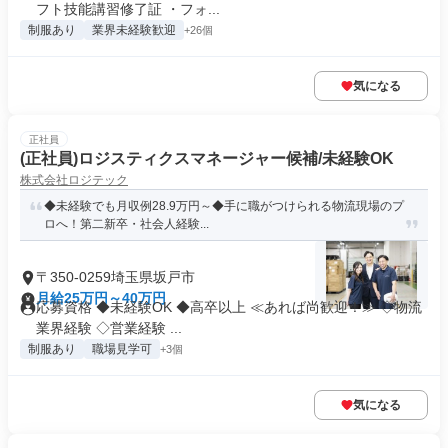
フト技能講習修了証 ・フォ...
制服あり
業界未経験歓迎
+26個
気になる
正社員
(正社員)ロジスティクスマネージャー候補/未経験OK
株式会社ロジテック
◆未経験でも月収例28.9万円～◆手に職がつけられる物流現場のプ
ロへ！第二新卒・社会人経験...
〒350-0259埼玉県坂戸市
月給25万円～40万円
応募資格 ◆未経験OK ◆高卒以上 ≪あれば尚歓迎！≫ ◇物流
業界経験 ◇営業経験 ...
制服あり
職場見学可
+3個
気になる