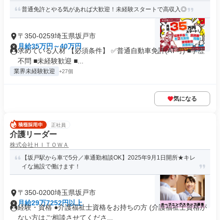
普通免許とやる気があれば大歓迎！未経験スタートで高収入◎
〒350-0259埼玉県坂戸市
月給35万円～40万円
求めている人材 【必須条件】 ✅普通自動車免許(AT可) ■学歴
不問 ■未経験歓迎 ■...
業界未経験歓迎
+27個
気になる
正社員
介護リーダー
株式会社ＨＩＴＯＷＡ
【坂戸駅から車で5分／車通勤相談OK】2025年9月1日開所★キレ
イな施設で働けます！
〒350-0200埼玉県坂戸市
月給29万7252円以上
経験・資格 ●介護福祉士資格をお持ちの方 (介護福祉士資格が
ない方はご相談させてくださ...