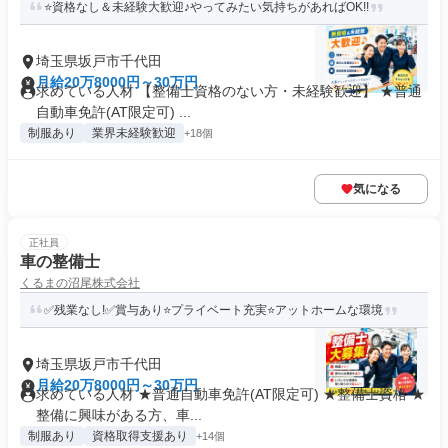
⭐資格なし＆未経験大歓迎♪やってみたい気持ちがあればOK!!
埼玉県坂戸市千代田
月給20万8000円～30万円
求めている人材 【整備士資格のない方・未経験歓迎】 ★普通
自動車免許(AT限定可) ...
制服あり
業界未経験歓迎
+18個
気になる
正社員
車の整備士
くるまの沼尾株式会社
✅残業なし!✅賞与あり⭐プライベート充実⭐アットホームな環境
埼玉県坂戸市千代田
月給20万8000円～30万円
求めている人材 ★普通自動車免許(AT限定可) ★整備士資格 ★
整備に興味がある方、車...
制服あり
資格取得支援あり
+14個