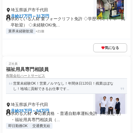
埼玉県坂戸市千代田
月給27万円～31万円
求めている人材 要フォークリフト免許 ◇学歴不問（中卒・高
卒歓迎） ◇未経験OK/免...
業界未経験歓迎
+21個
気になる
正社員
福祉用具専門相談員
有限会社ハートサービス
営業未経験OK！営業ノルマなし！年間休日120日！残業ほぼな
し！地域に貢献できるお仕事です...
埼玉県坂戸市千代田
月給25万円～54万円
求める人材: ❖応募資格 ・普通自動車運転免許（AT限定可）
・福祉用具専門相談員（...
即日勤務OK
交通費支給