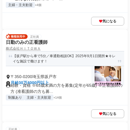
主婦・主夫歓迎
+4個
気になる
正社員
日勤のみの正看護師
株式会社ＨＩＴＯＷＡ
【坂戸駅から車で5分／車通勤相談OK】2025年9月1日開所★キレ
イな施設で働けます！
〒350-0200埼玉県坂戸市
月給30万4000円以上
経験・資格 ※65歳未満の方を募集(定年が65歳) ※正看護師の
方 (准看護師の方も募...
制服あり
主婦・主夫歓迎
+14個
気になる
正社員