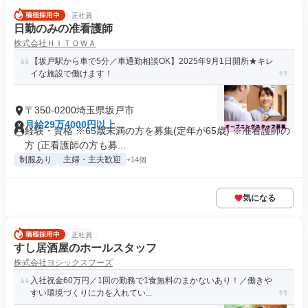
正社員
日勤のみの准看護師
株式会社ＨＩＴＯＷＡ
【坂戸駅から車で5分／車通勤相談OK】2025年9月1日開所★キレ
イな施設で働けます！
〒350-0200埼玉県坂戸市
月給29万4000円以上
経験・資格 ※65歳未満の方を募集(定年が65歳) ※准看護師の
方 (正看護師の方も募...
制服あり
主婦・主夫歓迎
+14個
気になる
正社員
すし居酒屋のホールスタッフ
株式会社ヨシックスフーズ
入社祝金60万円／1回の勤務で1食無料のまかないあり！／働きや
すい環境づくりに力を入れてい...