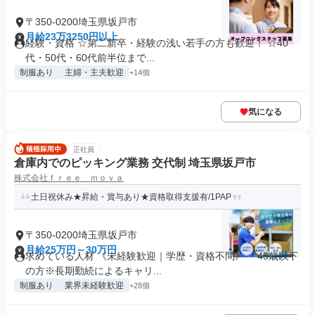
〒350-0200埼玉県坂戸市
月給23万3250円以上
経験・資格 ☆第二新卒・経験の浅い若手の方も歓迎！ ☆40
代・50代・60代前半位まで...
制服あり
主婦・主夫歓迎
+14個
気になる
正社員
倉庫内でのピッキング業務 交代制 埼玉県坂戸市
株式会社ｆｒｅｅ ｍｏｖａ
土日祝休み★昇給・賞与あり★資格取得支援有/1PAP
〒350-0200埼玉県坂戸市
月給25万円～30万円
求めている人材 《未経験歓迎｜学歴・資格不問》 ・45歳以下
の方※長期勤続によるキャリ...
制服あり
業界未経験歓迎
+28個