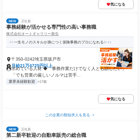
気になる
NEW
正社員
事務経験が活かせる専門性の高い事務職
株式会社オートギャラリー新生
一生モノのスキルが身につく保険事務のプロになれる✨
〒350-0242埼玉県坂戸市
月給21万4725円以上
求めている人材 ◆「事務作業だけでなく人とも話したい」
「でも営業の厳しいノルマは苦手...
業界未経験歓迎
+17個
気になる
この企業の類似求人を見る
NEW
正社員
第二新卒歓迎の自動車販売の総合職