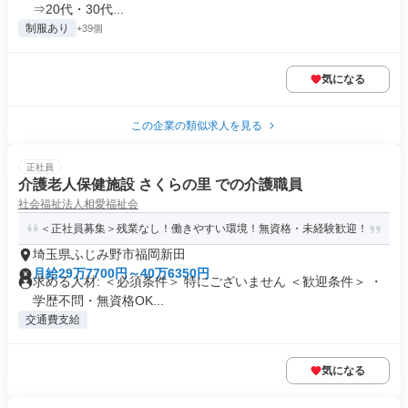
⇒20代・30代...
制服あり
+39個
気になる
この企業の類似求人を見る
正社員
介護老人保健施設 さくらの里 での介護職員
社会福祉法人相愛福祉会
＜正社員募集＞残業なし！働きやすい環境！無資格・未経験歓迎！
埼玉県ふじみ野市福岡新田
月給29万7700円～40万6350円
求める人材: ＜必須条件＞ 特にございません ＜歓迎条件＞ ・
学歴不問・無資格OK...
交通費支給
気になる