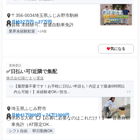
〒356-0034埼玉県ふじみ野市駒林
月給22万円～27万円
資格 未経験可、普通自動車免許
業界未経験歓迎
+14個
気になる
業務委託
✅日払い可!近隣で集配
株式会社陽だまり運送
【履歴書不要です！お手軽に日払い申請も！内定まで最速6時間以
内も可能！】未経験者OK✅担当...
埼玉県ふじみ野市
月給41万800円～74万1000円
求める人材: ⭕️【応募に必要なのはこれだけ！】 ✅ 普通自動
車免許（AT限定OK...
シフト自由
即日勤務OK