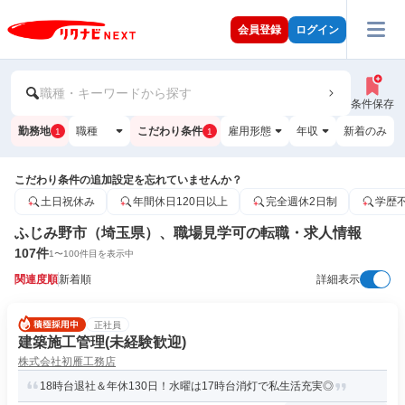
会員登録
ログイン
職種・キーワードから探す
条件保存
勤務地
職種
こだわり条件
雇用形態
年収
新着のみ
1
1
こだわり条件の追加設定を忘れていませんか？
土日祝休み
年間休日120日以上
完全週休2日制
学歴
ふじみ野市（埼玉県）、職場見学可の転職・求人情報
107
件
1
〜
100
件目を表示中
関連度順
新着順
詳細表示
正社員
建築施工管理(未経験歓迎)
株式会社初雁工務店
18時台退社＆年休130日！水曜は17時台消灯で私生活充実◎