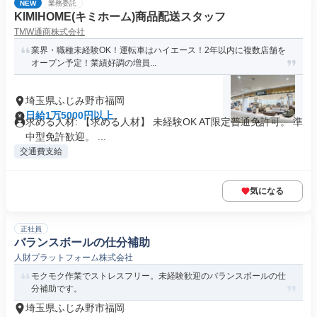
NEW
業務委託
KIMIHOME(キミホーム)商品配送スタッフ
TMW通商株式会社
業界・職種未経験OK！運転車はハイエース！2年以内に複数店舗を
オープン予定！業績好調の増員...
埼玉県ふじみ野市福岡
日給1万5000円以上
求める人材: 【求める人材】 未経験OK AT限定普通免許可。 準
中型免許歓迎。 ...
交通費支給
気になる
正社員
バランスボールの仕分補助
人財プラットフォーム株式会社
モクモク作業でストレスフリー。未経験歓迎のバランスボールの仕
分補助です。
埼玉県ふじみ野市福岡