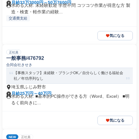
月給33万3000円～50万7600円
求める人材: 未経験歓迎 学歴不問 コツコツ作業が得意な方 製
造・検査・軽作業の経験...
交通費支給
気になる
正社員
一般事務/476792
合同会社きせき
【事務スタッフ】未経験・ブランクOK／自分らしく働ける福祉会
社／年功序列なし
埼玉県ふじみ野市
月給25万円～40万円
求める人材: ■基本的PC操作ができる方（Word、Excel） ■明
るく前向きに...
気になる
NEW
正社員