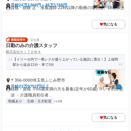
月給24万1368円～26万1788円
資格・経験 正・准看護師 22時以降の勤務の場合は、18歳以上
気になる
正社員
日勤のみの介護スタッフ
株式会社ＨＩＴＯＷＡ
【イリーゼ内で一番レクが盛り上がっている施設に選出！】上福岡
駅から徒歩12分・車で3分
〒356-0000埼玉県ふじみ野市
月給23万9752円以上
経験・資格 ※65歳未満の方を募集(定年が65歳) ※いずれか必
須 ・介護職員初任者...
制服あり
主婦・主夫歓迎
+14個
気になる