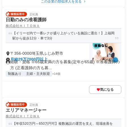
この企業の類似求人を見る
正社員
日勤のみの准看護師
株式会社ＨＩＴＯＷＡ
【イリーゼ内で一番レクが盛り上がっている施設に選出！】上福岡
駅から徒歩12分・車で3分
〒356-0000埼玉県ふじみ野市
月給29万7000円以上
経験・資格 ※65歳未満の方を募集(定年が65歳) ※准看護師の
方 (正看護師の方も募...
制服あり
主婦・主夫歓迎
+14個
気になる
正社員
エリアマネージャー
株式会社ＨＩＴＯＷＡ
【年収520万円～650万円可】複数施設の運営を支え、現場改善を