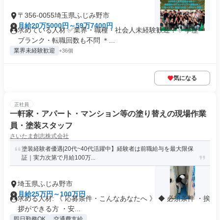
〒356-0055埼玉県ふじみ野市
月給20万5000円～59万7400円
求めている人材 ✅業界・職種・社会人未経験歓迎！ ✅学歴・
ブランク・転職回数も不問 ＊...
業界未経験歓迎
+36個
気になる
正社員
一軒家・アパート・マンション等の塗り替えの現場作業
員・塗装スタッフ
さいたま創志株式会社
塗装経験者優遇|20代~40代活躍中】経験者は前職給与を最大限保
証｜実力次第で月給100万...
埼玉県ふじみ野市
月給25万円～100万円
求める人材: 《 応募条件・こんなあなたへ 》 ◆ 必須条件 ・挨
拶ができる方 ・安...
即日勤務OK
交通費支給