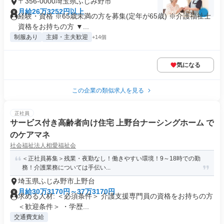
〒356-0000埼玉県ふじみ野市
月給26万3252円以上
経験・資格 ※65歳未満の方を募集(定年が65歳) ※介護福祉士
資格をお持ちの方 ▼...
制服あり
主婦・主夫歓迎
+14個
気になる
この企業の類似求人を見る
正社員
サービス付き高齢者向け住宅 上野台ナーシングホーム で
のケアマネ
社会福祉法人相愛福祉会
＜正社員募集＞残業・夜勤なし！働きやすい環境！9～18時での勤
務！介護業務については手伝い...
埼玉県ふじみ野市上野台
月給30万3170円～37万3170円
求める人材: ＜必須条件＞ 介護支援専門員の資格をお持ちの方
＜歓迎条件＞ ・学歴...
交通費支給