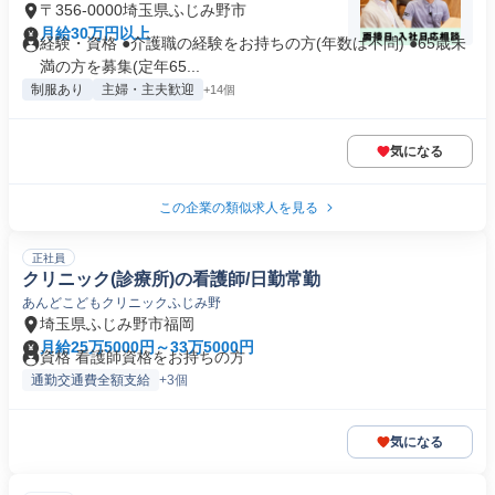
〒356-0000埼玉県ふじみ野市
月給30万円以上
経験・資格 ●介護職の経験をお持ちの方(年数は不問) ●65歳未
満の方を募集(定年65...
制服あり
主婦・主夫歓迎
+14個
気になる
この企業の類似求人を見る
正社員
クリニック(診療所)の看護師/日勤常勤
あんどこどもクリニックふじみ野
埼玉県ふじみ野市福岡
月給25万5000円～33万5000円
資格 看護師資格をお持ちの方
通勤交通費全額支給
+3個
気になる