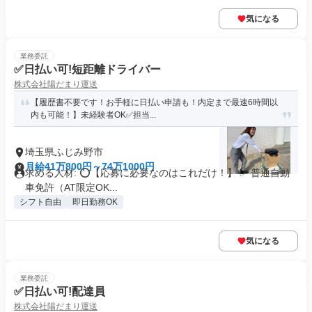
気になる
業務委託
✅日払い可!短距離ドライバー
株式会社陽だまり運送
【履歴書不要です！お手軽に日払い申請も！内定まで最速6時間以
内も可能！】未経験者OK✅担当...
埼玉県ふじみ野市
月給41万800円～74万1000円
求める人材: ⭕️【応募に必要なのはこれだけ！】 ✅ 普通自動
車免許（AT限定OK...
シフト自由
即日勤務OK
気になる
業務委託
✅日払い可!配達員
株式会社陽だまり運送