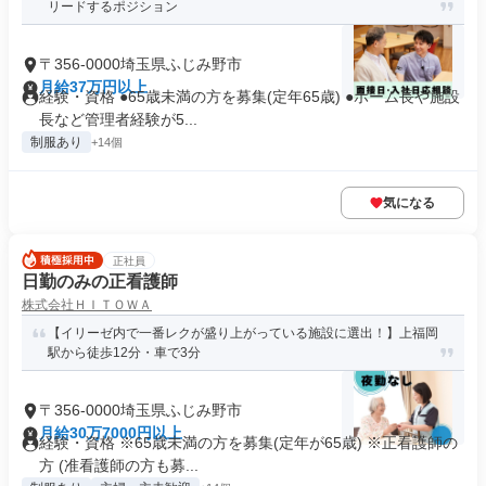
リードするポジション
〒356-0000埼玉県ふじみ野市
月給37万円以上
経験・資格 ●65歳未満の方を募集(定年65歳) ●ホーム長や施設
長など管理者経験が5...
制服あり
+14個
気になる
正社員
日勤のみの正看護師
株式会社ＨＩＴＯＷＡ
【イリーゼ内で一番レクが盛り上がっている施設に選出！】上福岡
駅から徒歩12分・車で3分
〒356-0000埼玉県ふじみ野市
月給30万7000円以上
経験・資格 ※65歳未満の方を募集(定年が65歳) ※正看護師の
方 (准看護師の方も募...