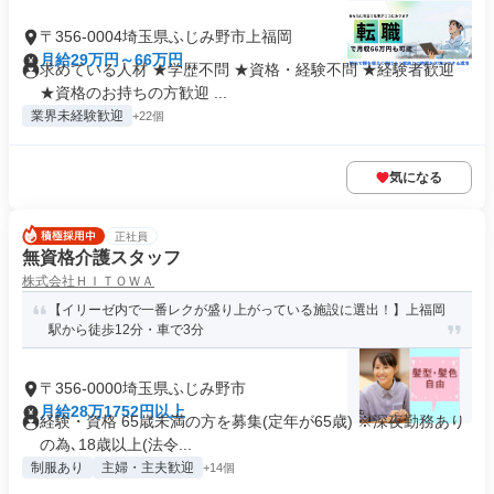
〒356-0004埼玉県ふじみ野市上福岡
月給29万円～66万円
求めている人材 ★学歴不問 ★資格・経験不問 ★経験者歓迎
★資格のお持ちの方歓迎 ...
業界未経験歓迎
+22個
気になる
正社員
無資格介護スタッフ
株式会社ＨＩＴＯＷＡ
【イリーゼ内で一番レクが盛り上がっている施設に選出！】上福岡
駅から徒歩12分・車で3分
〒356-0000埼玉県ふじみ野市
月給28万1752円以上
経験・資格 65歳未満の方を募集(定年が65歳) ※深夜勤務あり
の為､18歳以上(法令...
制服あり
主婦・主夫歓迎
+14個