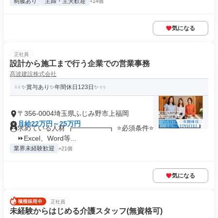
制服あり
主婦・主夫歓迎
+14個
気になる
正社員
設計から施工まで行う企業での営業事務
髙波建設株式会社
✨賞与あり✨年間休日123日✨
〒356-0004埼玉県ふじみ野市上福岡
月給22万円～25万円
求めている人材 ┏━━━━━┓ ⭐必須条件⭐ ┗━━━━━┛
⏩Excel、Word等...
業界未経験歓迎
+21個
気になる
正社員
未経験からはじめる介護スタッフ(無資格可)