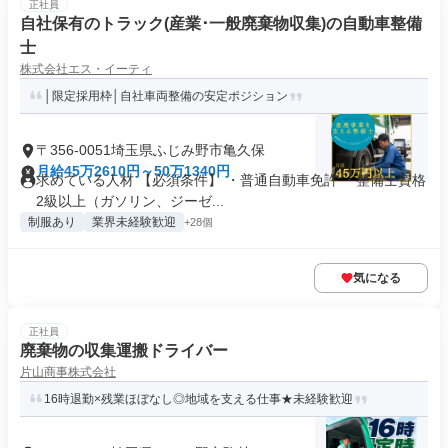
正社員
自社保有のトラック(産業･一般廃棄物収集)の自動車整備
士
株式会社エス・イーティ
│限定採用枠│自社車両整備の安定ポジション
〒356-0051埼玉県ふじみ野市亀久保
月給45万2610円～50万1340円
求めている人材 【必須条件】 ・普通自動車免許 ・整備士資格
2級以上（ガソリン、ジーゼ...
制服あり
業界未経験歓迎
+28個
気になる
正社員
廃棄物の収集運搬ドライバー
片山商事株式会社
16時退勤×残業ほぼなし◎地域を支える仕事★未経験歓迎