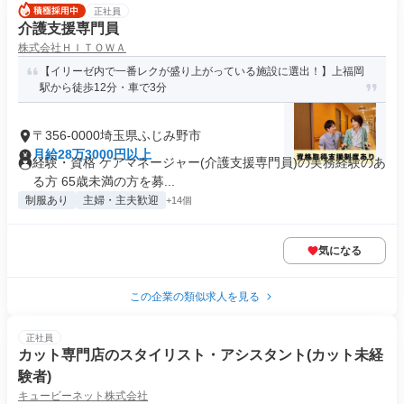
正社員
介護支援専門員
株式会社ＨＩＴＯＷＡ
【イリーゼ内で一番レクが盛り上がっている施設に選出！】上福岡
駅から徒歩12分・車で3分
〒356-0000埼玉県ふじみ野市
月給28万3000円以上
経験・資格 ケアマネージャー(介護支援専門員)の実務経験のあ
る方 65歳未満の方を募...
制服あり
主婦・主夫歓迎
+14個
気になる
この企業の類似求人を見る
正社員
カット専門店のスタイリスト・アシスタント(カット未経
験者)
キュービーネット株式会社