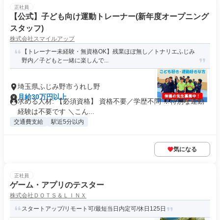
正社員
【公式】子ども向け運動トレーナー(新年度オープニング
スタッフ)
株式会社スマイルアップ
【トレーナー未経験・無資格OK】残業ほぼ無し／️トナリエふじみ
野内／子どもと一緒に楽しんで...
埼玉県ふじみ野市うれし野
月給30万円以上
求める人材: 【必須資格】 資格不要／学歴不問 ※特別な運動
経験は不要です ＼こん...
交通費支給
駅近5分以内
気になる
正社員
ゲーム・アプリのテスター
株式会社ＤＯＴＳ＆ＬＩＮＸ
スタートアップ/リモート可/最短当日内定可/休日125日