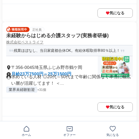
気になる
正社員
未経験からはじめる介護スタッフ(実務者研修)
株式会社ベストライフ
残業ほぼなし、当日家庭都合休OK。有給休暇取得率80％以上！
〒356-0045埼玉県ふじみ野市鶴ケ岡
月給23万7500円～25万1500円
求めている人材 ◎20代～50代まで年齢に関係なく本当に幅広
い層が活躍してます！ ＜...
業界未経験歓迎
+31個
気になる
この企業の類似求人を見る
ホーム
オファー
気になる
正社員