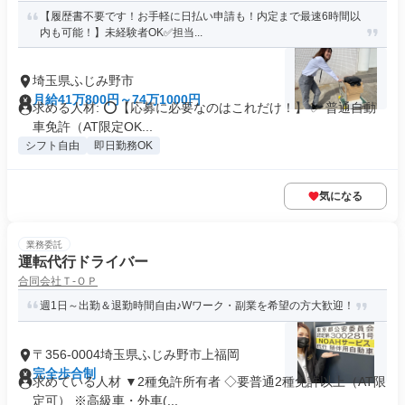
【履歴書不要です！お手軽に日払い申請も！内定まで最速6時間以
内も可能！】未経験者OK✅担当...
埼玉県ふじみ野市
月給41万800円～74万1000円
求める人材: ⭕️【応募に必要なのはこれだけ！】 ✅ 普通自動
車免許（AT限定OK...
シフト自由
即日勤務OK
気になる
業務委託
運転代行ドライバー
合同会社Ｔ‐ＯＰ
週1日～出勤＆退勤時間自由♪Wワーク・副業を希望の方大歓迎！
〒356-0004埼玉県ふじみ野市上福岡
完全歩合制
求めている人材 ▼2種免許所有者 ◇要普通2種免許以上（AT限
定可） ※高級車・外車(...