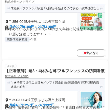
株式会社ベストライフ
未経験・ブランク大歓迎！研修から始まるので安心！残業ほぼなし
〒356-0045埼玉県ふじみ野市鶴ケ岡
月給22万9100円～23万3100円
求めている人材 ◎20代～50代まで年齢に関係なく本当に幅広
い層が活躍してます！ ＜...
業界未経験歓迎
+31個
気になる
正社員
【正看護師】週3・4休みも可/フルフレックスの訪問看護
株式会社Le-caldo
＼★子育て世代ご注目★／シフト完全自由♪家庭優先でOK◎県内高
水準の給与！
〒356-0004埼玉県ふじみ野市上福岡
月給40万1257円～74万332円
資格 *応募必須資格* ｡看護師資格 *＊看護師経験者の方必見＊*