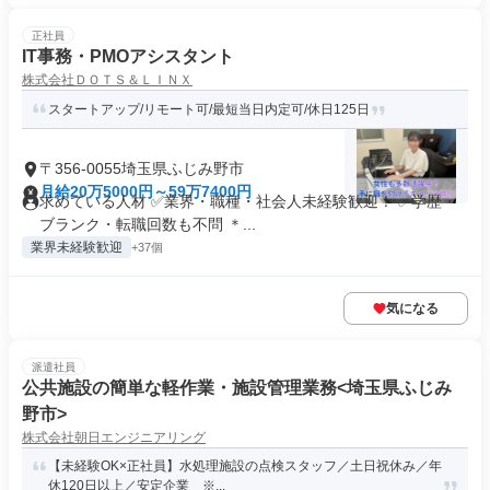
正社員
IT事務・PMOアシスタント
株式会社ＤＯＴＳ＆ＬＩＮＸ
スタートアップ/リモート可/最短当日内定可/休日125日
〒356-0055埼玉県ふじみ野市
月給20万5000円～59万7400円
求めている人材 ✅業界・職種・社会人未経験歓迎！ ✅学歴・
ブランク・転職回数も不問 ＊...
業界未経験歓迎
+37個
気になる
派遣社員
公共施設の簡単な軽作業・施設管理業務<埼玉県ふじみ
野市>
株式会社朝日エンジニアリング
【未経験OK×正社員】水処理施設の点検スタッフ／土日祝休み／年
休120日以上／安定企業 ※...