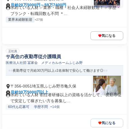
月給20万5000円～59万7400円
求めている人材 ✅業界・職種・社会人未経験歓迎！ ✅学歴・
ブランク・転職回数も不問 ＊...
業界未経験歓迎
+27個
気になる
正社員
サ高住の夜勤専従介護職員
医療法人社団 冨家会 メディカルホームふじみ野
夜勤専従で月給30万円以上♪2名体制で安心して働けます◎
〒356-0051埼玉県ふじみ野市亀久保
月給30万5000円以上
求めている人材 初任者研修以上の資格を活かして、 夜勤専従
で安定して稼ぎたい方を募集し...
60代も応募可
学歴不問
+14個
気になる