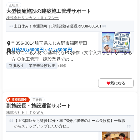
正社員
大型物流施設の建築施工管理サポート
株式会社リンカンエヌエフシー
土日休み！車通勤可｜現場経験者優遇/cr038-001-01
〒356-0014埼玉県ふじみ野市福岡新田
月給25万5000円～41万6000円
求めている人材 ◇基本的なPC操作（文字入力など）ができる
方 ◇施工管理・建設業界での...
制服あり
業界未経験歓迎
+19個
気になる
正社員
副施設長・施設運営サポート
株式会社ＨＩＴＯＷＡ
【上福岡駅から徒歩12分・車で3分／将来のホーム長候補】一般職
からステップアップしたい方歓...