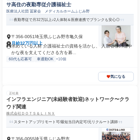
サ高住の夜勤専従介護福祉士
医療法人社団 冨家会 メディカルホームふじみ野
夜勤専従で月32万以上♪2人体制＆医療連携でブランクも安心◎
〒356-0051埼玉県ふじみ野市亀久保
月給32万円以上
求めている人材 介護福祉士の資格を活かし、 入居者様の穏や
かな夜を支えてくださる方を募...
60代も応募可
車通勤OK
+10個
気になる
正社員
インフラエンジニア(未経験者歓迎)ネットワーク〜クラ
ウド関連
株式会社ＤＯＴＳ＆ＬＩＮＸ
スタートアップ/リモート可/最短当日内定可/元リクルート講師
〒356-0055埼玉県ふじみ野市