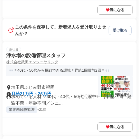
気になる
この条件を保存して、新着求人を受け取りませ
受け取る
んか？
正社員
浄水場の設備管理スタッフ
株式会社武田エンジニヤリング
＊40代・50代から挑戦できる環境＊昇給1回賞与2回＊
埼玉県ふじみ野市福岡
月給21万円～26万円
求めている人材 ✨30代・40代・50代活躍中✨ 【学歴不問・経
験不問・年齢不問／シニ...
業界未経験歓迎
+21個
気になる