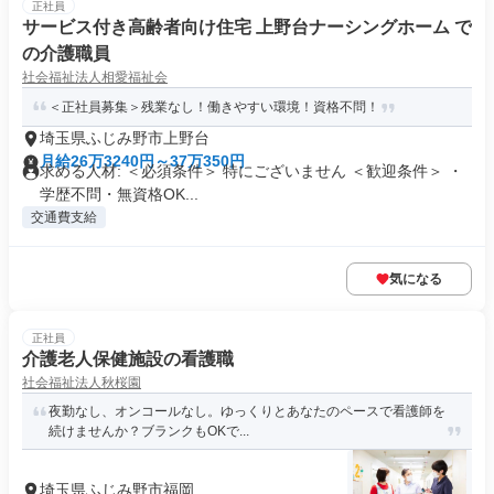
正社員
サービス付き高齢者向け住宅 上野台ナーシングホーム で
の介護職員
社会福祉法人相愛福祉会
＜正社員募集＞残業なし！働きやすい環境！資格不問！
埼玉県ふじみ野市上野台
月給26万3240円～37万350円
求める人材: ＜必須条件＞ 特にございません ＜歓迎条件＞ ・
学歴不問・無資格OK...
交通費支給
気になる
正社員
介護老人保健施設の看護職
社会福祉法人秋桜園
夜勤なし、オンコールなし。ゆっくりとあなたのペースで看護師を
続けませんか？ブランクもOKで...
埼玉県ふじみ野市福岡