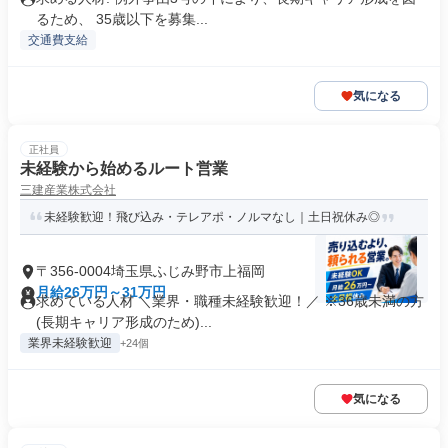
るため、 35歳以下を募集...
交通費支給
気になる
正社員
未経験から始めるルート営業
三建産業株式会社
未経験歓迎！飛び込み・テレアポ・ノルマなし｜土日祝休み◎
〒356-0004埼玉県ふじみ野市上福岡
月給26万円～31万円
求めている人材 ＼業界・職種未経験歓迎！／ ※36歳未満の方
(長期キャリア形成のため)...
業界未経験歓迎
+24個
気になる