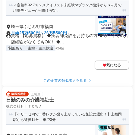
＜定着率92.7％＞スタイリスト未経験orブランク復帰から６ヶ月で
現場デビューが可能！安定...
埼玉県ふじみ野市福岡
月給25万500円～26万5500円
資格 【応募資格】 ◆美容師免許をお持ちの方 ◆カットでの入
店経験がなくてもOK！ ◆...
制服あり
主婦・主夫歓迎
+24個
気になる
この企業の類似求人を見る
正社員
日勤のみの介護福祉士
株式会社ＨＩＴＯＷＡ
【イリーゼ内で一番レクが盛り上がっている施設に選出！】上福岡
駅から徒歩12分・車で3分