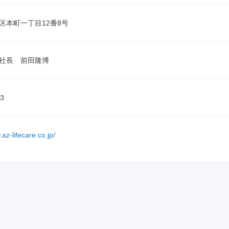
区本町一丁目12番8号
社長　前田隆博
3
az-lifecare.co.jp/