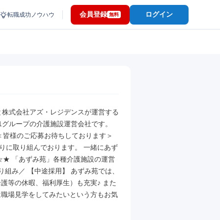
会員登録
ログイン
転職成功ノウハウ
無料
と株式会社アズ・レジデンスが運営する
グループの介護施設運営会社です。  
＜皆様のご応募お待ちしております＞ 
りに取り組んでおります。 一緒にあず
★ 「あずみ苑」各種介護施設の運営 
り組み／ 【中途採用】 あずみ苑では、
護等の休暇、福利厚生）も充実♪ また
は職場見学をしてみたいという方もお気