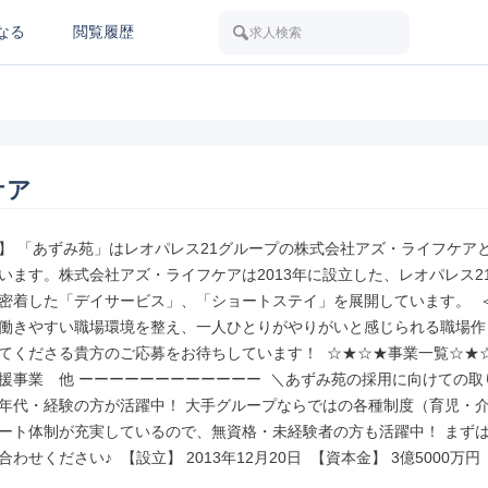
なる
閲覧履歴
求人検索
ケア
】 「あずみ苑」はレオパレス21グループの株式会社アズ・ライフケア
います。株式会社アズ・ライフケアは2013年に設立した、レオパレス21
密着した「デイサービス」、「ショートステイ」を展開しています。  
働きやすい職場環境を整え、一人ひとりがやりがいと感じられる職場作
てくださる貴方のご応募をお待ちしています！  ☆★☆★事業一覧☆★☆
援事業　他 ーーーーーーーーーーーー  ＼あずみ苑の採用に向けての取
年代・経験の方が活躍中！ 大手グループならではの各種制度（育児・介
ート体制が充実しているので、無資格・未経験者の方も活躍中！ まず
わせください♪  【設立】 2013年12月20日  【資本金】 3億5000万円